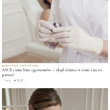
MEDYCYNA ESTETYCZNA
ASCE i inne linie egzosomów — skąd różnice w cenie i na co
patrzeć
·
7 min
12:51