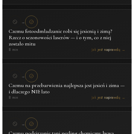
→
Czemu fotoodmładzanie robi się jesienią i zimą?
Rzecz o sezonowości laserów — i o tym, co z niej
zostało mitu
8 min
Jak jest naprawdę →
→
Czemu na przebarwienia najlepsza jest jesień i zima —
i dlaczego NIE lato
8 min
Jak jest naprawdę →
→
Czemu podejrzanie tani peeling chemiczny bywa