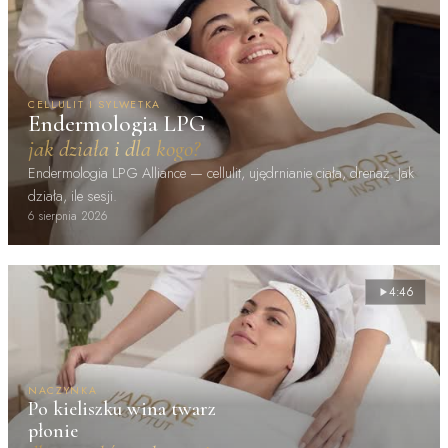
CELLULIT I SYLWETKA
Endermologia LPG
jak działa i dla kogo?
Endermologia LPG Alliance — cellulit, ujędrnianie ciała, drenaż. Jak
działa, ile sesji.
6 sierpnia 2026
4:46
NACZYNKA
Po kieliszku wina twarz
płonie