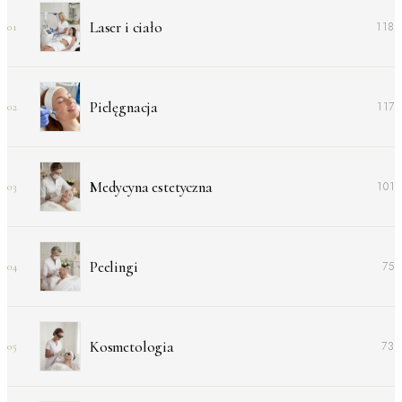
Laser i ciało
118
01
Pielęgnacja
117
02
Medycyna estetyczna
101
03
Peelingi
75
04
Kosmetologia
73
05