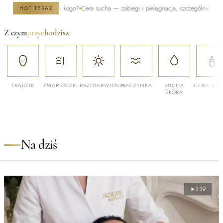
działa i dla kogo?
Cera sucha — zabiegi i pielęgnacja, szczególnie zimą
Po kielisz
HOT TERAZ
Z czym
przychodzisz
TRĄDZIK
ZMARSZCZKI
PRZEBARWIENIA
NACZYNKA
SUCHA
CERA TŁU
SKÓRA
Na dziś
3:39