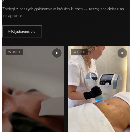
Zabiegi z naszych gabinetów w krótkich klipach — resztę znajdziesz na
Instagramie.
@jadoreinstytut
WIDEO
WIDEO