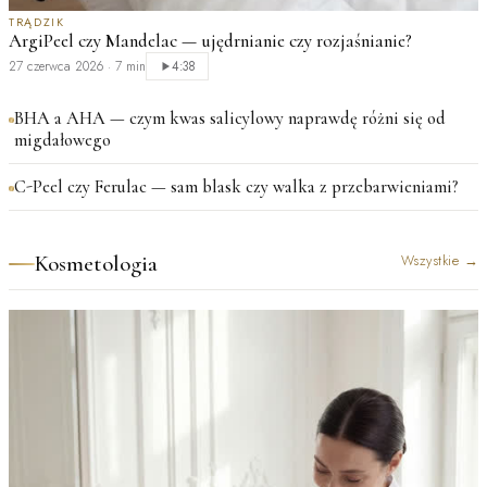
TRĄDZIK
ArgiPeel czy Mandelac — ujędrnianie czy rozjaśnianie?
27 czerwca 2026
·
7 min
4:38
BHA a AHA — czym kwas salicylowy naprawdę różni się od
migdałowego
C-Peel czy Ferulac — sam blask czy walka z przebarwieniami?
Kosmetologia
Wszystkie
→