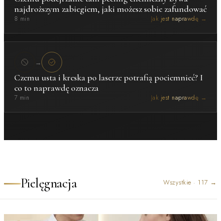
najdroższym zabiegiem, jaki możesz sobie zafundować
8 min
Jak jest naprawdę →
→
Czemu usta i kreska po laserze potrafią pociemnieć? I
co to naprawdę oznacza
7 min
Jak jest naprawdę →
Pielęgnacja
Wszystkie
·
117
→