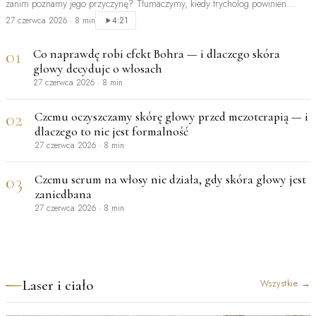
zanim poznamy jego przyczynę? Tłumaczymy, kiedy trycholog powinien
być…
27 czerwca 2026
·
8 min
4:21
01
Co naprawdę robi efekt Bohra — i dlaczego skóra
głowy decyduje o włosach
27 czerwca 2026
·
8 min
02
Czemu oczyszczamy skórę głowy przed mezoterapią — i
dlaczego to nie jest formalność
27 czerwca 2026
·
8 min
03
Czemu serum na włosy nie działa, gdy skóra głowy jest
zaniedbana
27 czerwca 2026
·
8 min
Laser i ciało
Wszystkie
→