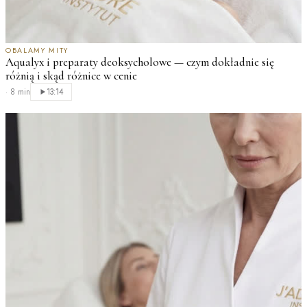
OBALAMY MITY
Aqualyx i preparaty deoksycholowe — czym dokładnie się
różnią i skąd różnice w cenie
·
8 min
13:14