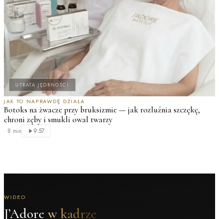
UTRATA JĘDRNOŚCI
JAK TO NAPRAWDĘ DZIAŁA
Botoks na żwacze przy bruksizmie — jak rozluźnia szczękę,
chroni zęby i smukli owal twarzy
·
8 min
9:57
WIDEO
J’Adore
w kadrze