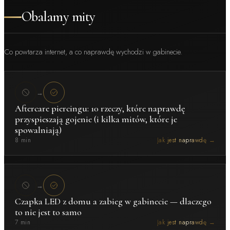
Obalamy mity
Co powtarza internet, a co naprawdę wychodzi w gabinecie.
→
Aftercare piercingu: 10 rzeczy, które naprawdę
przyspieszają gojenie (i kilka mitów, które je
spowalniają)
8 min
Jak jest naprawdę →
→
Czapka LED z domu a zabieg w gabinecie — dlaczego
to nie jest to samo
7 min
Jak jest naprawdę →