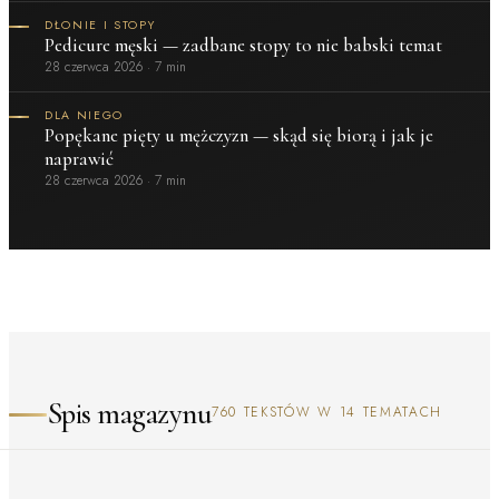
DŁONIE I STOPY
Pedicure męski — zadbane stopy to nie babski temat
28 czerwca 2026
·
7 min
DLA NIEGO
Popękane pięty u mężczyzn — skąd się biorą i jak je
naprawić
28 czerwca 2026
·
7 min
Spis magazynu
760 TEKSTÓW W 14 TEMATACH