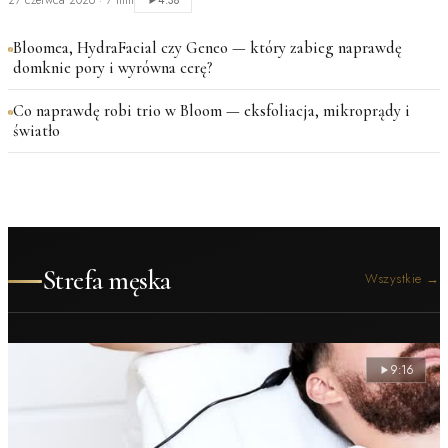
27 czerwca 2026
·
7 min
4:38
Bloomea, HydraFacial czy Geneo — który zabieg naprawdę
domknie pory i wyrówna cerę?
Co naprawdę robi trio w Bloom — eksfoliacja, mikroprądy i
światło
Strefa męska
Wszystkie
→
9:16