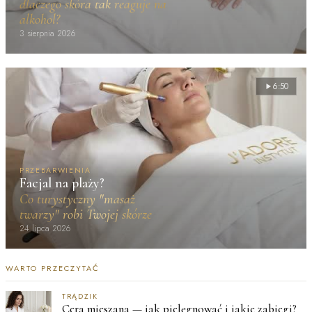
dlaczego skóra tak reaguje na
alkohol?
3 sierpnia 2026
6:50
PRZEBARWIENIA
Facjal na plaży?
Co turystyczny "masaż
twarzy" robi Twojej skórze
24 lipca 2026
WARTO PRZECZYTAĆ
TRĄDZIK
Cera mieszana — jak pielęgnować i jakie zabiegi?