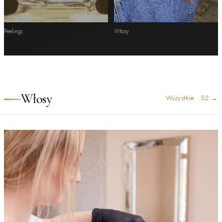
Peelingi
Włosy
Włosy
Wszystkie
·
52
→