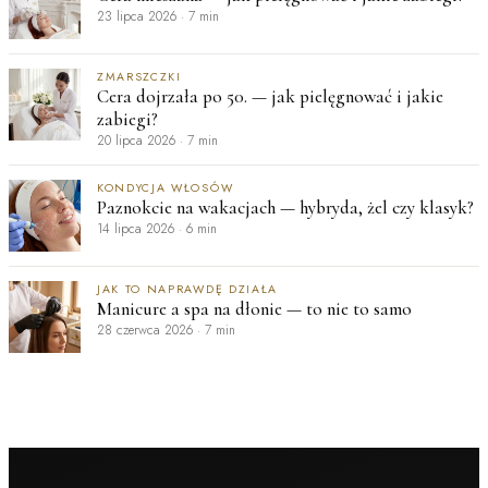
23 lipca 2026
·
7 min
ZMARSZCZKI
Cera dojrzała po 50. — jak pielęgnować i jakie
zabiegi?
20 lipca 2026
·
7 min
KONDYCJA WŁOSÓW
Paznokcie na wakacjach — hybryda, żel czy klasyk?
14 lipca 2026
·
6 min
JAK TO NAPRAWDĘ DZIAŁA
Manicure a spa na dłonie — to nie to samo
28 czerwca 2026
·
7 min