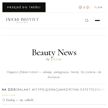
WARSZAWA · KRAKÓW
PRZEJDŹ DO TREŚCI
PL
EN
Beauty News
by
J’Adore
Magazyn J’Adore Instytut — zabiegi, pielęgnacja i trendy. Do czytania i do
słuchania.
NA DZIŚ
OBALAMY MITY
PIELĘGNACJA
MEDYCYNA ESTETYCZNA
WI