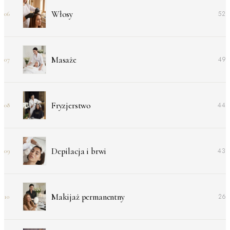
Włosy
52
06
Masaże
49
07
Fryzjerstwo
44
08
Depilacja i brwi
43
09
Makijaż permanentny
26
10