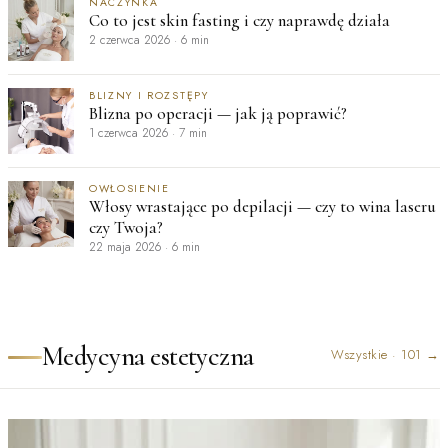
NACZYNKA
Co to jest skin fasting i czy naprawdę działa
2 czerwca 2026
·
6 min
BLIZNY I ROZSTĘPY
Blizna po operacji — jak ją poprawić?
1 czerwca 2026
·
7 min
OWŁOSIENIE
Włosy wrastające po depilacji — czy to wina laseru
czy Twoja?
22 maja 2026
·
6 min
Medycyna estetyczna
Wszystkie
·
101
→