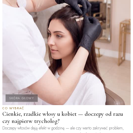
SKÓRA GŁOWY
CO WYBRAĆ
Cienkie, rzadkie włosy u kobiet — doczepy od razu
czy najpierw trycholog?
Doczepy włosów dają efekt w godzinę — ale czy warto zakrywać problem,