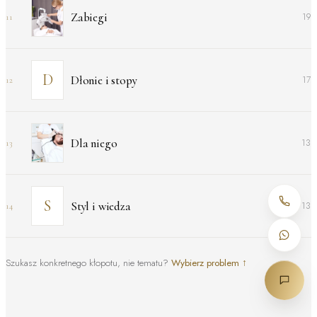
Zabiegi
19
11
Dłonie i stopy
17
12
Dla niego
13
13
Styl i wiedza
13
14
Szukasz konkretnego kłopotu, nie tematu?
Wybierz problem
↑