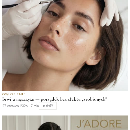
OWŁOSIENIE
Brwi u mężczyzn — porządek bez efektu „zrobionych"
F
27 czerwca 2026
·
7 min
6:59
s
2