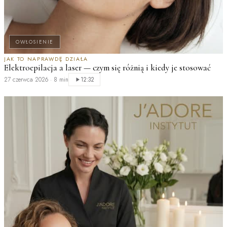
OWŁOSIENIE
JAK TO NAPRAWDĘ DZIAŁA
Elektroepilacja a laser — czym się różnią i kiedy je stosować
27 czerwca 2026
·
8 min
12:32
L
w
2