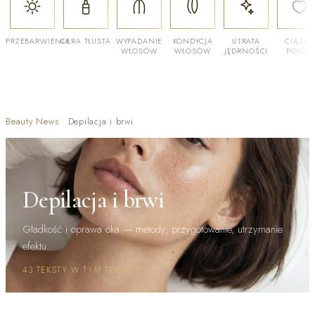
PRZEBARWIENIA
CERA TŁUSTA
WYPADANIE
KONDYCJA
UTRATA
CIĄŻA I
WŁOSÓW
WŁOSÓW
JĘDRNOŚCI
POŁÓG
Beauty News
·
Depilacja i brwi
Depilacja i brwi
Gładkość i oprawa oka — metody, przygotowanie, utrzymanie
efektu.
43 TEKSTY W TYM TEMACIE