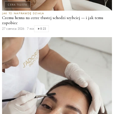
CERA TŁUSTA
JAK TO NAPRAWDĘ DZIAŁA
Czemu henna na cerze tłustej schodzi szybciej — i jak temu
zapobiec
P
H
27 czerwca 2026
·
7 min
8:23
2