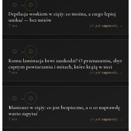
→
Depilacja woskiem w ciąży: co można, a czego lepiej
unikać — bez mitów
7 min
Jak jest naprawdę →
→
Komu laminacja brwi zaszkodzi? O przesuszeniu, zbyt
częstym powtarzaniu i mitach, które krążą w sieci
7 min
Jak jest naprawdę →
→
Manicure w ciąży: co jest bezpieczne, a o co naprawdę
warto zapytać
7 min
Jak jest naprawdę →