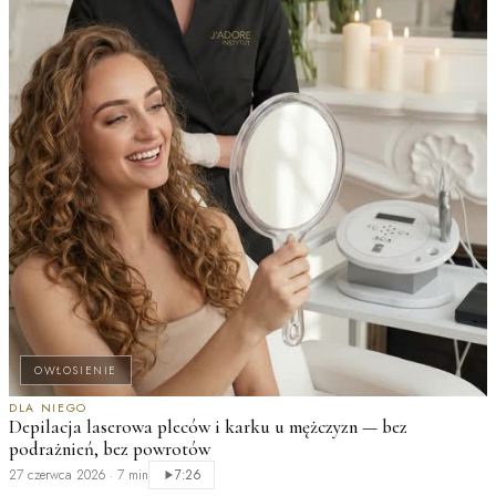
OWŁOSIENIE
DLA NIEGO
Depilacja laserowa pleców i karku u mężczyzn — bez
podrażnień, bez powrotów
L
27 czerwca 2026
·
7 min
7:26
t