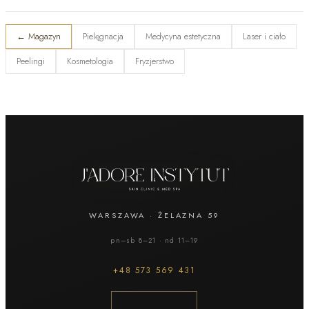
←
Magazyn
Pielęgnacja
Medycyna estetyczna
Laser i ciało
Peelingi
Kosmetologia
Fryzjerstwo
WARSZAWA
·
ŻELAZNA 59
pn–sb 8–21 · nd 11–19
+48
573 569 431