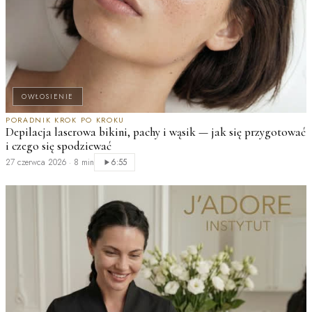
OWŁOSIENIE
PORADNIK KROK PO KROKU
Depilacja laserowa bikini, pachy i wąsik — jak się przygotować
i czego się spodziewać
D
L
27 czerwca 2026
·
8 min
6:55
b
2