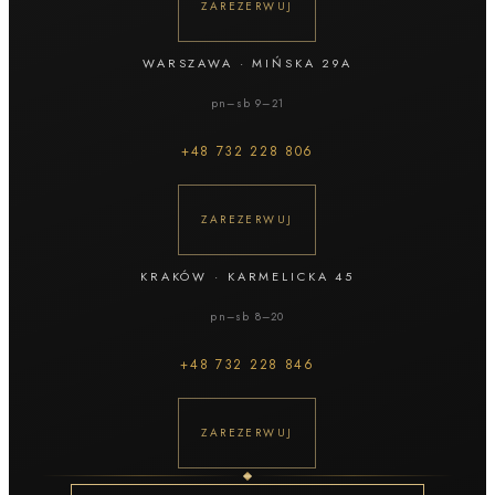
ZAREZERWUJ
WARSZAWA
·
MIŃSKA 29A
pn–sb 9–21
+48
732 228 806
ZAREZERWUJ
KRAKÓW
·
KARMELICKA 45
pn–sb 8–20
+48
732 228 846
ZAREZERWUJ