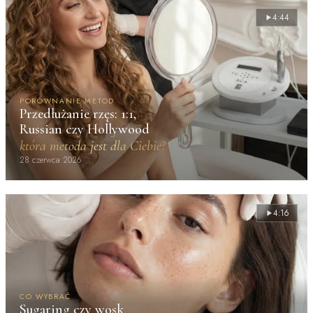
4:44
PORÓWNANIE METOD
Przedłużanie rzęs: 1:1,
Russian czy Hollywood
która metoda jest dla Ciebie?
28 czerwca 2026
4:16
CO WYBRAĆ
Sugaring czy wosk