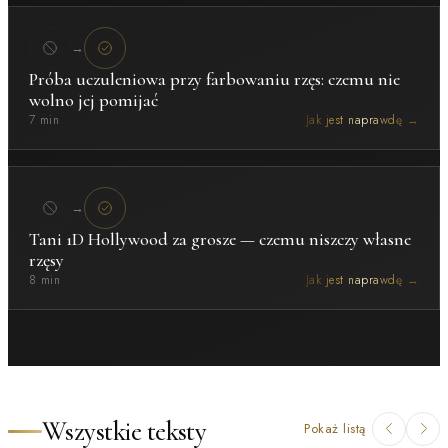
→
Próba uczuleniowa przy farbowaniu rzęs: czemu nie
wolno jej pomijać
7 min
Jak jest naprawdę →
→
Tani 1D Hollywood za grosze — czemu niszczy własne
rzęsy
8 min
Jak jest naprawdę →
Wszystkie teksty
Pokaż listą