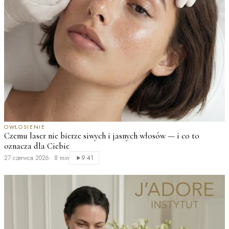
OWŁOSIENIE
Czemu laser nie bierze siwych i jasnych włosów — i co to
oznacza dla Ciebie
H
d
27 czerwca 2026
·
8 min
9:41
2