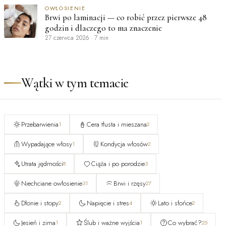
OWŁOSIENIE
Brwi po laminacji — co robić przez pierwsze 48
godzin i dlaczego to ma znaczenie
27 czerwca 2026
·
7 min
Wątki w tym temacie
Przebarwienia
Cera tłusta i mieszana
1
2
Wypadające włosy
Kondycja włosów
1
2
Utrata jędrności
Ciąża i po porodzie
8
3
Niechciane owłosienie
Brwi i rzęsy
31
27
Dłonie i stopy
Napięcie i stres
Lato i słońce
2
4
2
Jesień i zima
Ślub i ważne wyjścia
Co wybrać?
1
1
25