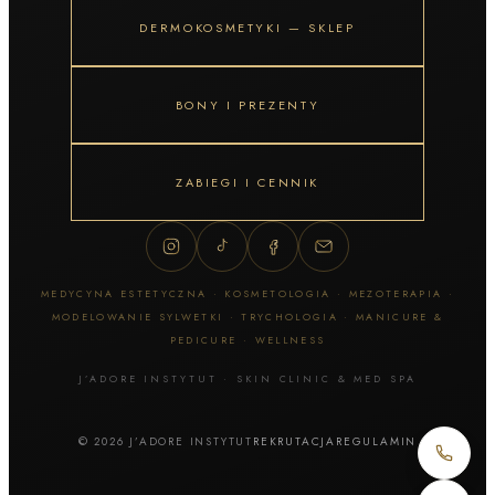
DERMOKOSMETYKI — SKLEP
BONY I PREZENTY
ZABIEGI I CENNIK
MEDYCYNA ESTETYCZNA · KOSMETOLOGIA · MEZOTERAPIA ·
MODELOWANIE SYLWETKI · TRYCHOLOGIA · MANICURE &
PEDICURE · WELLNESS
J’ADORE INSTYTUT · SKIN CLINIC & MED SPA
© 2026 J’ADORE INSTYTUT
REKRUTACJA
REGULAMIN