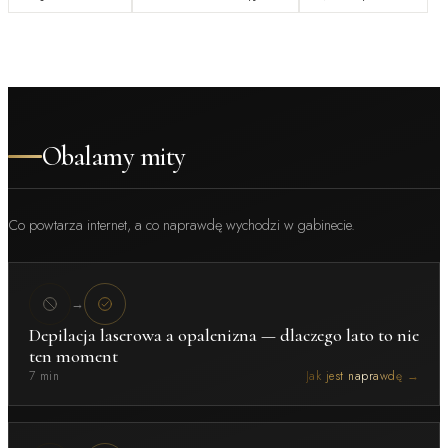
Obalamy mity
Co powtarza internet, a co naprawdę wychodzi w gabinecie.
→
Depilacja laserowa a opalenizna — dlaczego lato to nie
ten moment
7 min
Jak jest naprawdę →