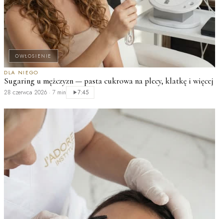
OWŁOSIENIE
DLA NIEGO
Sugaring u mężczyzn — pasta cukrowa na plecy, klatkę i więcej
F
28 czerwca 2026
·
7 min
7:45
2