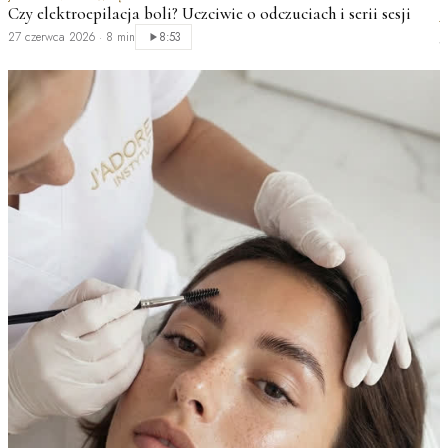
Czy elektroepilacja boli? Uczciwie o odczuciach i serii sesji
J
J
27 czerwca 2026
·
8 min
8:53
k
2