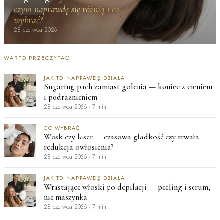
czym naprawdę się różnią i co
wybrać?
28 czerwca 2026
WARTO PRZECZYTAĆ
JAK TO NAPRAWDĘ DZIAŁA
Sugaring pach zamiast golenia — koniec z cieniem
i podrażnieniem
28 czerwca 2026
·
7 min
CO WYBRAĆ
Wosk czy laser — czasowa gładkość czy trwała
redukcja owłosienia?
28 czerwca 2026
·
7 min
JAK TO NAPRAWDĘ DZIAŁA
Wrastające włoski po depilacji — peeling i serum,
nie maszynka
28 czerwca 2026
·
7 min