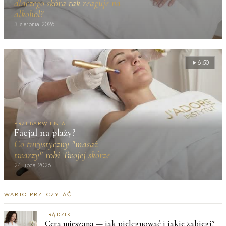
dlaczego skóra tak reaguje na
alkohol?
3 sierpnia 2026
6:50
PRZEBARWIENIA
Facjal na plaży?
Co turystyczny "masaż
twarzy" robi Twojej skórze
24 lipca 2026
WARTO PRZECZYTAĆ
TRĄDZIK
Cera mieszana — jak pielęgnować i jakie zabiegi?