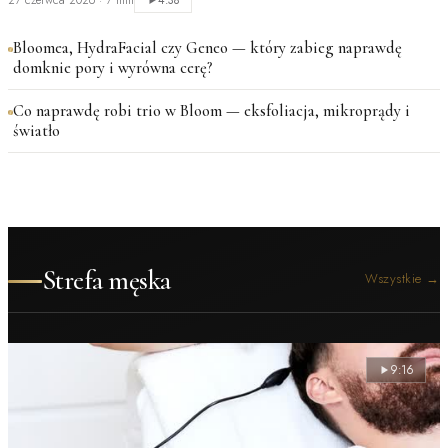
27 czerwca 2026
·
7 min
4:38
Bloomea, HydraFacial czy Geneo — który zabieg naprawdę
domknie pory i wyrówna cerę?
Co naprawdę robi trio w Bloom — eksfoliacja, mikroprądy i
światło
Strefa męska
Wszystkie
→
9:16