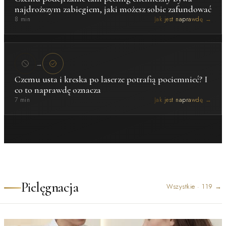
najdroższym zabiegiem, jaki możesz sobie zafundować
8 min
Jak jest naprawdę →
→
Czemu usta i kreska po laserze potrafią pociemnieć? I
co to naprawdę oznacza
7 min
Jak jest naprawdę →
Pielęgnacja
Wszystkie
·
119
→