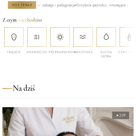
uszczająca się — zabiegi i pielęgnacja
Grzybica paznokci, wrastające paznokcie, piel
HOT TERAZ
Z czym
przychodzisz
TRĄDZIK
ZMARSZCZKI
PRZEBARWIENIA
NACZYNKA
SUCHA
CERA TŁU
SKÓRA
Na dziś
3:39