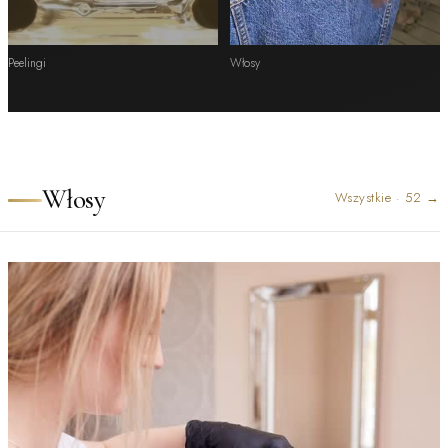
Peelingi
Włosy
Włosy
Wszystkie
·
52
→