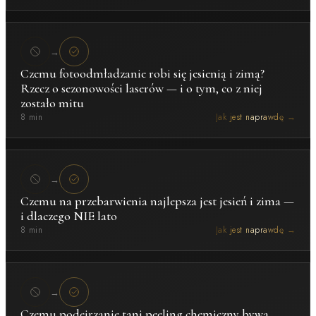
→
Czemu fotoodmładzanie robi się jesienią i zimą?
Rzecz o sezonowości laserów — i o tym, co z niej
zostało mitu
8 min
Jak jest naprawdę →
→
Czemu na przebarwienia najlepsza jest jesień i zima —
i dlaczego NIE lato
8 min
Jak jest naprawdę →
→
Czemu podejrzanie tani peeling chemiczny bywa