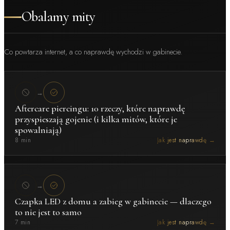
Obalamy mity
Co powtarza internet, a co naprawdę wychodzi w gabinecie.
→
Aftercare piercingu: 10 rzeczy, które naprawdę
przyspieszają gojenie (i kilka mitów, które je
spowalniają)
8 min
Jak jest naprawdę →
→
Czapka LED z domu a zabieg w gabinecie — dlaczego
to nie jest to samo
7 min
Jak jest naprawdę →