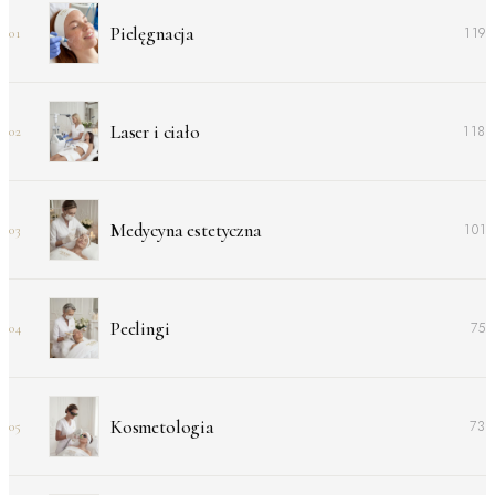
Pielęgnacja
119
01
Laser i ciało
118
02
Medycyna estetyczna
101
03
Peelingi
75
04
Kosmetologia
73
05