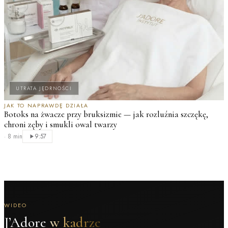
UTRATA JĘDRNOŚCI
JAK TO NAPRAWDĘ DZIAŁA
Botoks na żwacze przy bruksizmie — jak rozluźnia szczękę,
chroni zęby i smukli owal twarzy
·
8 min
9:57
WIDEO
J’Adore
w kadrze