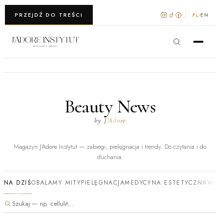
WARSZAWA · KRAKÓW
PRZEJDŹ DO TREŚCI
PL
EN
Beauty News
by
J’Adore
Magazyn J’Adore Instytut — zabiegi, pielęgnacja i trendy. Do czytania i do
słuchania.
NA DZIŚ
OBALAMY MITY
PIELĘGNACJA
MEDYCYNA ESTETYCZNA
WI