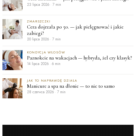
23 lipca 2026
·
7 min
ZMARSZCZKI
Cera dojrzała po 50. — jak pielęgnować i jakie
zabiegi?
20 lipca 2026
·
7 min
KONDYCJA WŁOSÓW
Paznokcie na wakacjach — hybryda, żel czy klasyk?
14 lipca 2026
·
6 min
JAK TO NAPRAWDĘ DZIAŁA
Manicure a spa na dłonie — to nie to samo
28 czerwca 2026
·
7 min