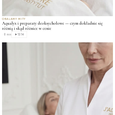
OBALAMY MITY
Aqualyx i preparaty deoksycholowe — czym dokładnie się
różnią i skąd różnice w cenie
·
8 min
13:14