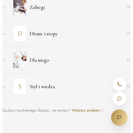
Zabiegi
19
11
Dłonie i stopy
17
12
Dla niego
13
13
Styl i wiedza
13
14
Szukasz konkretnego kłopotu, nie tematu?
Wybierz problem
↑