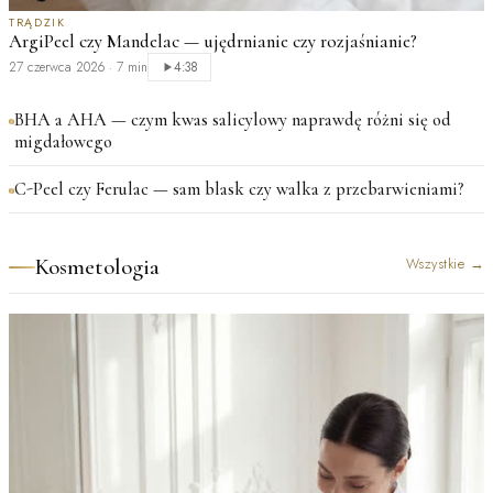
TRĄDZIK
ArgiPeel czy Mandelac — ujędrnianie czy rozjaśnianie?
27 czerwca 2026
·
7 min
4:38
BHA a AHA — czym kwas salicylowy naprawdę różni się od
migdałowego
C-Peel czy Ferulac — sam blask czy walka z przebarwieniami?
Kosmetologia
Wszystkie
→