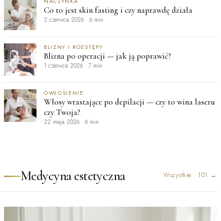
NACZYNKA
Co to jest skin fasting i czy naprawdę działa
2 czerwca 2026
·
6 min
BLIZNY I ROZSTĘPY
Blizna po operacji — jak ją poprawić?
1 czerwca 2026
·
7 min
OWŁOSIENIE
Włosy wrastające po depilacji — czy to wina laseru
czy Twoja?
22 maja 2026
·
6 min
Medycyna estetyczna
Wszystkie
·
101
→