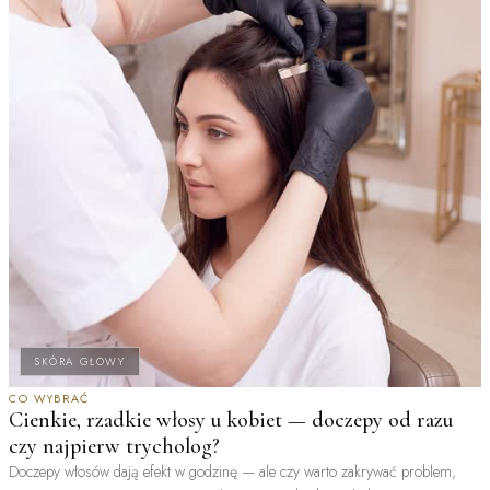
SKÓRA GŁOWY
CO WYBRAĆ
Cienkie, rzadkie włosy u kobiet — doczepy od razu
czy najpierw trycholog?
Doczepy włosów dają efekt w godzinę — ale czy warto zakrywać problem,