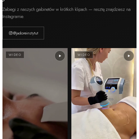
Zabiegi z naszych gabinetów w krótkich klipach — resztę znajdziesz na
Instagramie.
@jadoreinstytut
WIDEO
WIDEO