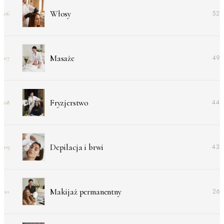
Włosy
52
06
Masaże
49
07
Fryzjerstwo
44
08
Depilacja i brwi
43
09
Makijaż permanentny
26
10