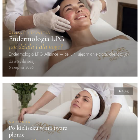
CELLULIT I SYLWETKA
Endermologia LPG
jak działa i dla kogo?
Endermologia LPG Alliance — cellulit, ujędrnianie ciała, drenaż. Jak
działa, ile sesji.
6 sierpnia 2026
4:46
NACZYNKA
Po kieliszku wina twarz
płonie