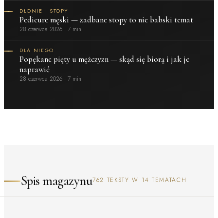
DŁONIE I STOPY
Pedicure męski — zadbane stopy to nie babski temat
28 czerwca 2026
·
7 min
DLA NIEGO
Popękane pięty u mężczyzn — skąd się biorą i jak je
naprawić
28 czerwca 2026
·
7 min
Spis magazynu
762 TEKSTY W 14 TEMATACH