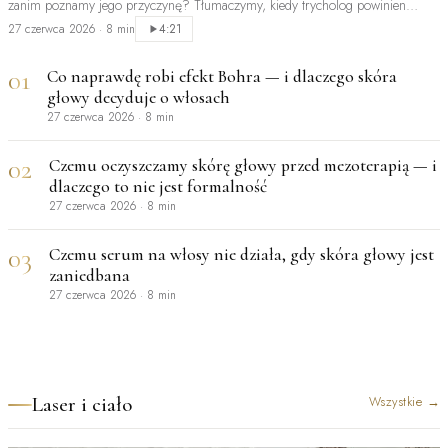
zanim poznamy jego przyczynę? Tłumaczymy, kiedy trycholog powinien
być…
27 czerwca 2026
·
8 min
4:21
01
Co naprawdę robi efekt Bohra — i dlaczego skóra
głowy decyduje o włosach
27 czerwca 2026
·
8 min
02
Czemu oczyszczamy skórę głowy przed mezoterapią — i
dlaczego to nie jest formalność
27 czerwca 2026
·
8 min
03
Czemu serum na włosy nie działa, gdy skóra głowy jest
zaniedbana
27 czerwca 2026
·
8 min
Laser i ciało
Wszystkie
→