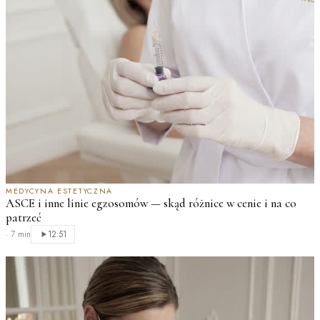
MEDYCYNA ESTETYCZNA
ASCE i inne linie egzosomów — skąd różnice w cenie i na co
patrzeć
·
7 min
12:51