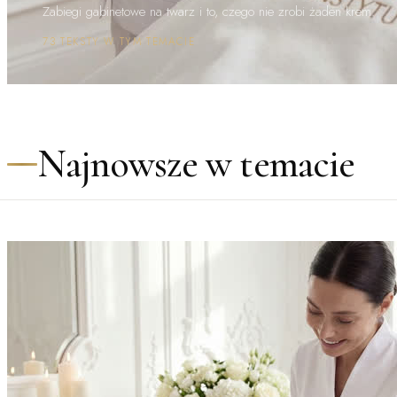
Zabiegi gabinetowe na twarz i to, czego nie zrobi żaden krem.
73 TEKSTY W TYM TEMACIE
Najnowsze w temacie