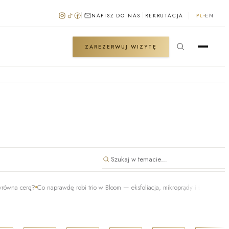
NAPISZ DO NAS
REKRUTACJA
PL
EN
ZAREZERWUJ WIZYTĘ
?
Co naprawdę robi trio w Bloom — eksfoliacja, mikroprądy i światło
Czy mikrodermabr