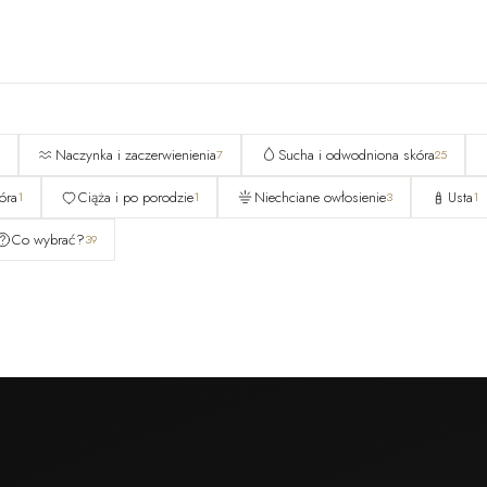
Naczynka i zaczerwienienia
Sucha i odwodniona skóra
7
25
óra
Ciąża i po porodzie
Niechciane owłosienie
Usta
1
1
3
1
Co wybrać?
39