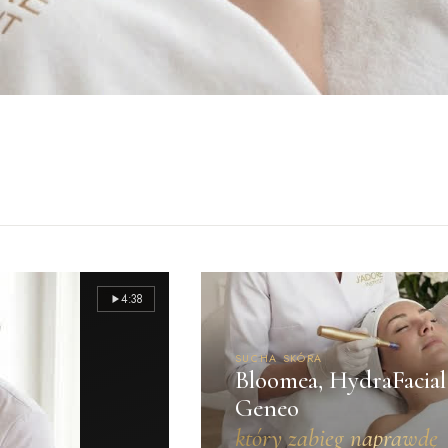
4:38
SUCHA SKÓRA
Bloomea, HydraFacial
Geneo
który zabieg naprawdę