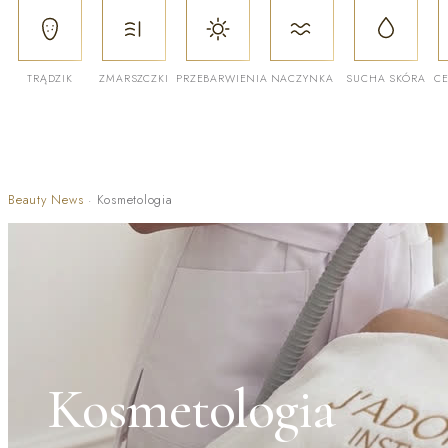
TRĄDZIK
ZMARSZCZKI
PRZEBARWIENIA
NACZYNKA
SUCHA SKÓRA
CE
Beauty News
·
Kosmetologia
Kosmetologia