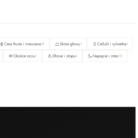
Cera tłusta i mieszana
Skóra głowy
Cellulit i sylwetka
12
1
2
Okolice oczu
Dłonie i stopy
Napięcie i stres
1
4
10