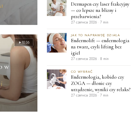
na
Dermapen czy laser frakcyjny
— co lepsze na blizny i
przebarwienia?
27 czerwca 2026
·
7 min
JAK TO NAPRAWDĘ DZIAŁA
Endermolift — endermologia
10:36
na twarz, czyli lifting bez
igieł
27 czerwca 2026
·
8 min
o w
CO WYBRAĆ
Endermologia, kobido czy
i
ZOGA — dłonie czy
urządzenie, wyniki czy relaks?
27 czerwca 2026
·
7 min