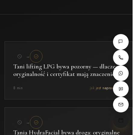
→
Tani lifting LPG bywa pozorny — dlaczego
oryginalność i certyfikat mają znaczenie
8 min
Jak jest naprawdę →
→
Tania HydraFacial bywa droga: oryginalne