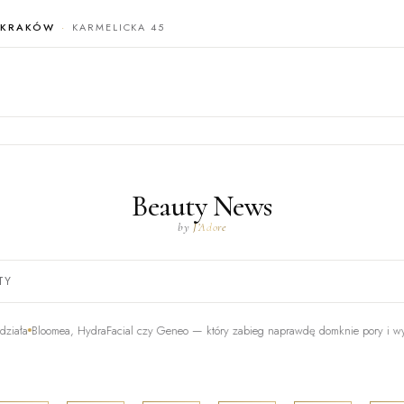
KRAKÓW
KARMELICKA 45
Beauty News
by
J’Adore
TY
ea, HydraFacial czy Geneo — który zabieg naprawdę domknie pory i wyrówna cerę