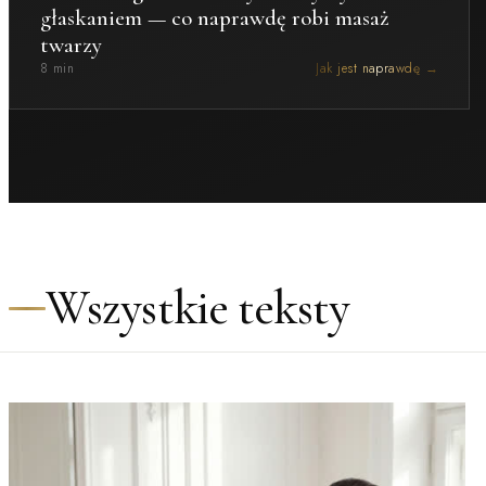
głaskaniem — co naprawdę robi masaż
twarzy
8 min
Jak jest naprawdę →
Wszystkie teksty