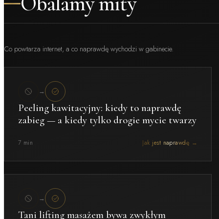
Obalamy mity
Co powtarza internet, a co naprawdę wychodzi w gabinecie.
→
Peeling kawitacyjny: kiedy to naprawdę
zabieg — a kiedy tylko drogie mycie twarzy
7 min
Jak jest naprawdę →
→
Tani lifting masażem bywa zwykłym