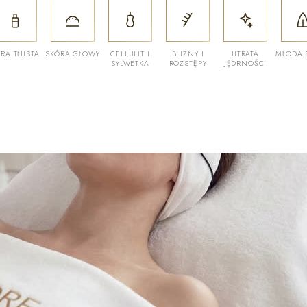
RA TŁUSTA
SKÓRA GŁOWY
CELLULIT I
BLIZNY I
UTRATA
MŁODA 
SYLWETKA
ROZSTĘPY
JĘDRNOŚCI