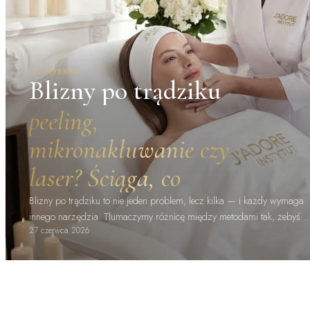
CO WYBRAĆ
Blizny po trądziku
peeling,
mikronakłuwanie czy
laser? Ściąga, co
naprawdę działa
Blizny po trądziku to nie jeden problem, lecz kilka — i każdy wymaga
innego narzędzia. Tłumaczymy różnicę między metodami tak, żebyś
27 czerwca 2026
wiedziała, o co…