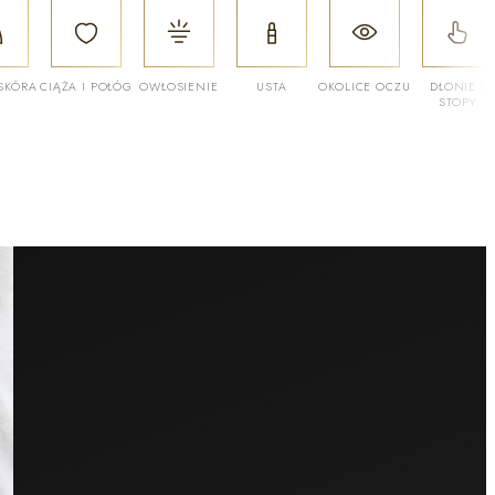
SKÓRA
CIĄŻA I POŁÓG
OWŁOSIENIE
USTA
OKOLICE OCZU
DŁONIE I
STOPY