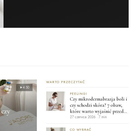
WARTO PRZECZYTAĆ
4:50
PEELINGI
Czy mikrodermabrazja boli i
czy schodzi skóra? 7 obaw,
 czy
które warto wyjaśnić przed
zabiegiem
27 czerwca 2026
·
7 min
CO WYBRAĆ