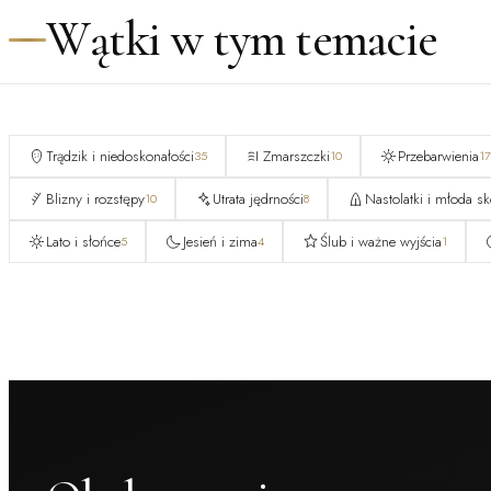
Wątki w tym temacie
Trądzik i niedoskonałości
Zmarszczki
Przebarwienia
35
10
17
Blizny i rozstępy
Utrata jędrności
Nastolatki i młoda sk
10
8
Lato i słońce
Jesień i zima
Ślub i ważne wyjścia
5
4
1