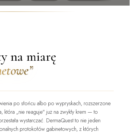
ty na miarę
netowe”
wienia po słońcu albo po wypryskach, rozszerzone
a, która „nie reaguje" już na zwykły krem — to
przestała wystarczać.
DermaQuest to nie jeden
sjonalnych protokołów gabinetowych
, z których