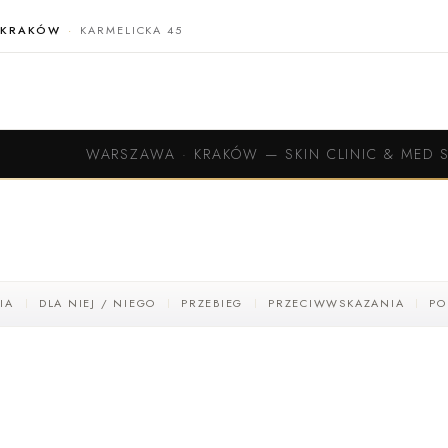
KRAKÓW
KARMELICKA 45
WARSZAWA · KRAKÓW
—
SKIN CLINIC & MED 
IA
DLA NIEJ / NIEGO
PRZEBIEG
PRZECIWWSKAZANIA
PO