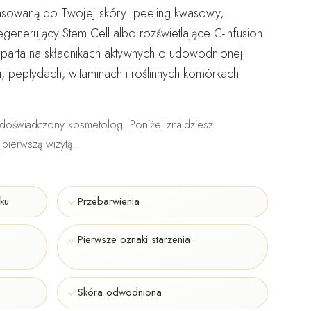
asowaną do Twojej skóry: peeling kwasowy,
regenerujący Stem Cell albo rozświetlające C-Infusion
oparta na składnikach aktywnych o udowodnionej
u, peptydach, witaminach i roślinnych komórkach
doświadczony kosmetolog
. Poniżej znajdziesz
pierwszą wizytą.
ku
Przebarwienia
Pierwsze oznaki starzenia
Skóra odwodniona