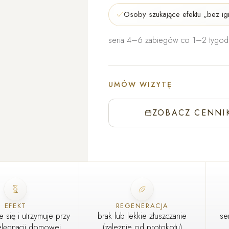
Osoby szukające efektu „bez igi
seria 4–6 zabiegów co 1–2 tygod
UMÓW WIZYTĘ
ZOBACZ CENNI
EFEKT
REGENERACJA
e się i utrzymuje przy
brak lub lekkie złuszczanie
se
pielęgnacji domowej
(zależnie od protokołu)