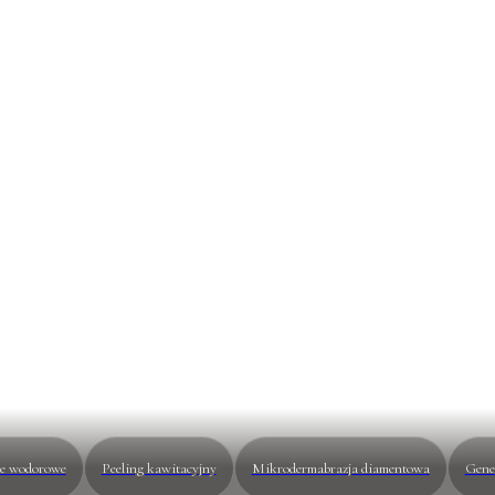
t
óry — kwasy, peptydy,
abinetowych.
ie wodorowe
Peeling kawitacyjny
Mikrodermabrazja diamentowa
Gene