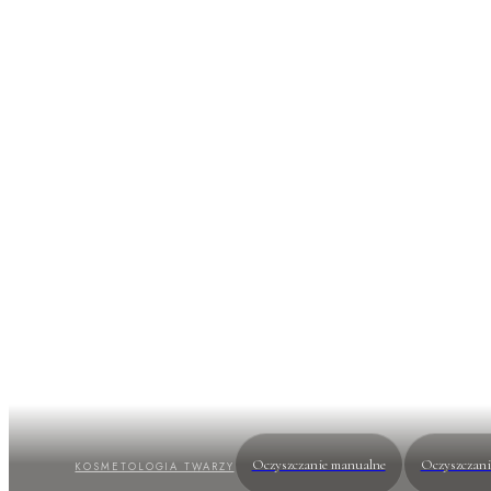
DermaQues
Profesjonalny protokół szyty na miarę Twojej sk
witamina C i komórki macierzyste w stężeniach g
Oczyszczanie manualne
Oczyszczan
KOSMETOLOGIA TWARZY