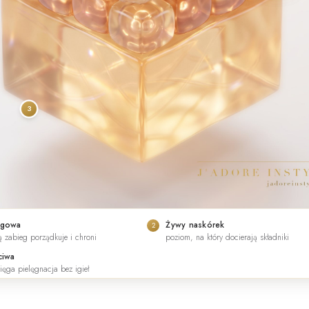
3
ogowa
Żywy naskórek
2
rą zabieg porządkuje i chroni
poziom, na który docierają składniki
ciwa
sięga pielęgnacja bez igieł