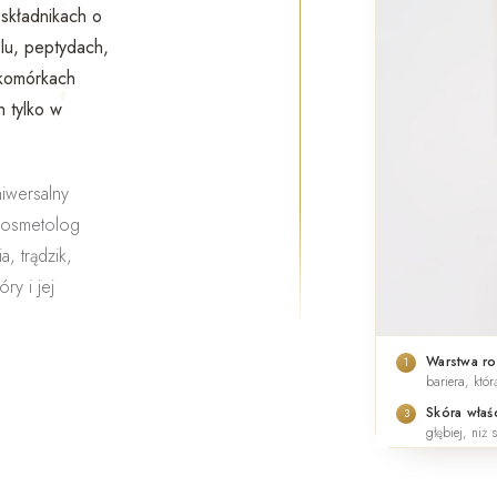
 składnikach o
u, peptydach,
 komórkach
 tylko w
niwersalny
 kosmetolog
, trądzik,
ry i jej
Warstwa r
1
bariera, któ
Skóra właś
3
głębiej, niż 