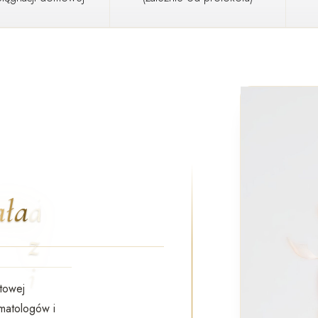
ała
towej
matologów i