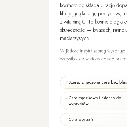
kosmetolog składa kurację dop
liftingującą kurację peptydową, 
z witaminą C. To kosmetologia 
skuteczności — kwasach, retinol
macierzystych.
W J'adore Instytut zabieg wykonuje
wszystko, co warto wiedzieć przed 
Szara, zmęczona cera bez blas
Cera trądzikowa i skłonna do
wyprysków
Cera dojrzała