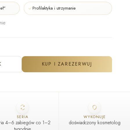
eł"
Profilaktyka i utrzymanie
nie
K
KUP I ZAREZERWUJ
SERIA
WYKONUJE
ria 4–6 zabiegów co 1–2
doświadczony kosmetolog
tygodnie