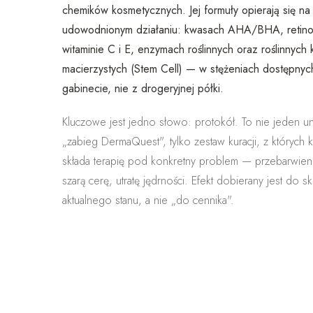
chemików kosmetycznych. Jej formuły opierają się na
udowodnionym działaniu:
kwasach AHA/BHA, retinol
witaminie C i E, enzymach roślinnych oraz roślinnych
macierzystych (Stem Cell)
— w stężeniach dostępnych
gabinecie, nie z drogeryjnej półki.
Kluczowe jest jedno słowo:
protokół
. To nie jeden u
„zabieg DermaQuest", tylko zestaw kuracji, z których
składa terapię pod konkretny problem — przebarwienia
szarą cerę, utratę jędrności. Efekt dobierany jest do skó
aktualnego stanu, a nie „do cennika".