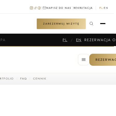
NAPISZ DO NAS
REKRUTACJA
PL
EN
ZAREZERWUJ WIZYTĘ
SPA
PL
/
EN
REZERWACJA O
REZERWA
RTFOLIO
FAQ
CENNIK