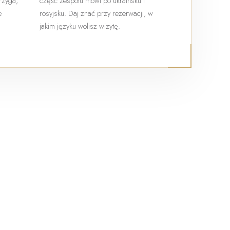
trzyga,
część zespołu mówi po ukraińsku i
e
rosyjsku. Daj znać przy rezerwacji, w
jakim języku wolisz wizytę.