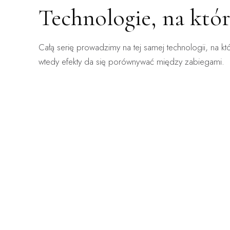
Technologie, na któ
ZABIEG DOSTĘPNY:
ZABIEG 
Całą serię prowadzimy na tej samej technologii, na kt
WARSZAWA · KRAKÓW
WARSZA
ClearLift
Ender
wtedy efekty da się porównywać między zabiegami.
Laser frakcyjny bez okresu gojenia — zabieg, po
Mechanicz
którym wraca się do pracy.
obrzęki, n