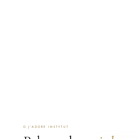
a całą serię prowadzimy na tej samej, na której się zaczę
zaczynamy od rozmowy i oceny skóry: jeśli zabieg nie jest
powiemy to zamiast go sprzedać. Przyjmujemy klientki z Po
po polsku i angielsku, a część zespołu mówi też po ukraińs
ZAREZERWUJ WIZYTĘ
SKONTAKTUJ SIĘ
ZNAJDŹ 
O J’ADORE INSTYTUT