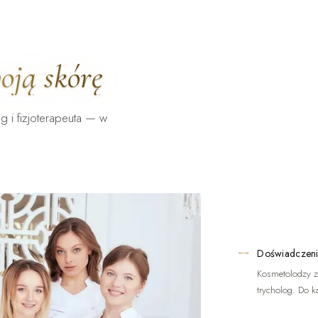
oją skórę
g i fizjoterapeuta — w
Doświadczeni
Kosmetolodzy z
trycholog. Do k