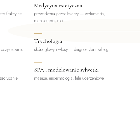
Medycyna estetyczna
ery frakcyjne
prowadzona przez lekarzy — wolumetria,
mezoterapia, nici
Trychologia
, oczyszczanie
skóra głowy i włosy — diagnostyka i zabiegi
SPA i modelowanie sylwetki
rzedłużanie
masaże, endermologia, fale uderzeniowe