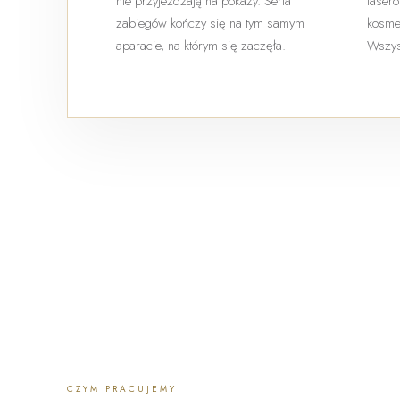
nie przyjeżdżają na pokazy. Seria
lasero
zabiegów kończy się na tym samym
kosmet
aparacie, na którym się zaczęła.
Wszys
CZYM PRACUJEMY