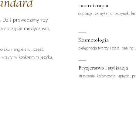
tandard
Laseroterapia
depilacja, zamykanie naczynek, las
. Dziś prowadzimy trzy
na sprzęcie medycznym,
Kosmetologia
pielęgnacja twarzy i ciała, peelingi
olsku i angielsku, część
z wizyty w konkretnym języku,
Fryzjerstwo i stylizacja
strzyżenie, koloryzacja, upięcia, p