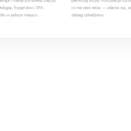
terapii i medycyny estetycznej po
pierwszej wizyty. Konsultacja rozs
ologię, fryzjerstwo i SPA.
co ma sens teraz — zdarza się, ż
tko w jednym miejscu.
zabieg odradzamy.