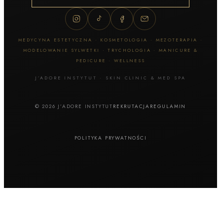
MEDYCYNA ESTETYCZNA · KOSMETOLOGIA · MEZOTERAPIA ·
MODELOWANIE SYLWETKI · TRYCHOLOGIA · MANICURE &
PEDICURE · WELLNESS
J’ADORE INSTYTUT · SKIN CLINIC & MED SPA
© 2026 J’ADORE INSTYTUT
REKRUTACJA
REGULAMIN
POLITYKA PRYWATNOŚCI