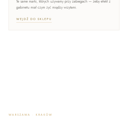
Te same marki, których używamy przy zabiegach — żeby efekt z
gabinetu miał czym żyć między wizytami.
WEJDŹ DO SKLEPU
WARSZAWA · KRAKÓW