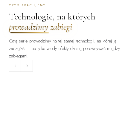
CZYM PRACUJEMY
Technologie, na których
prowadzimy zabiegi
Całą serię prowadzimy na tej samej technologii, na której ją
zaczęłaś — bo tylko wtedy efekty da się porównywać między
ZABIEG DOSTĘPNY:
ZABIEG DOSTĘPNY:
WARSZAWA · KRAKÓW
WARSZAWA · KRAKÓW
zabiegami.
ClearLift
Endermologia LPG
Laser frakcyjny bez okresu
Mechaniczne opracowanie tkanki
gojenia — zabieg, po którym
— cellulit, obrzęki, napięcie
wraca się do pracy.
skóry.