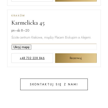
KRAKÓW
Karmelicka 45
MIŃSKA
pn–sb 8–20
Ścisłe centrum Krakowa, między Placem Biskupim a Alejami.
KARMELICKA
Ukryj mapę
+48 732 228 846
Rezerwuj
KREMEROW
SKONTAKTUJ SIĘ Z NAMI
STEFANA B