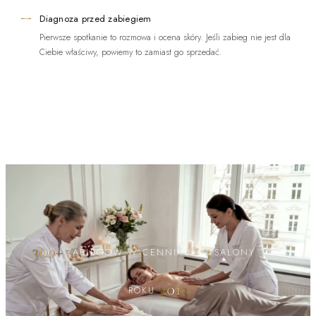
Diagnoza przed zabiegiem
Pierwsze spotkanie to rozmowa i ocena skóry. Jeśli zabieg nie jest dla
Ciebie właściwy, powiemy to zamiast go sprzedać.
300+
3
ZABIEGÓW W CENNIKU
·
SALONY
·
OD
2013
ROKU