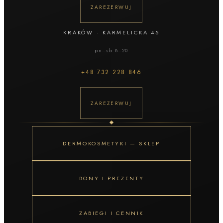
ZAREZERWUJ
KRAKÓW
·
KARMELICKA 45
pn–sb 8–20
+48
732 228 846
ZAREZERWUJ
DERMOKOSMETYKI — SKLEP
BONY I PREZENTY
ZABIEGI I CENNIK