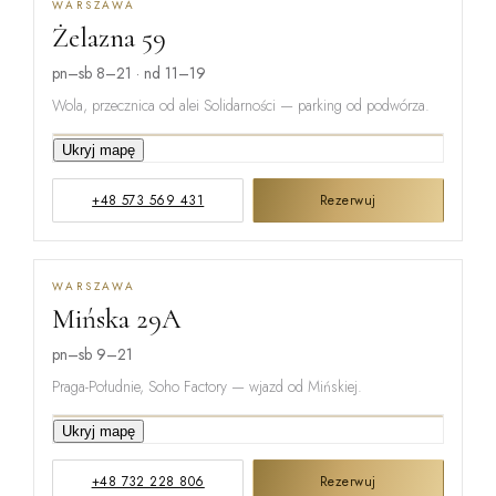
WARSZAWA
Żelazna 59
pn–sb 8–21 · nd 11–19
Wola, przecznica od alei Solidarności — parking od podwórza.
Ukryj mapę
GRZYBOWSKA
+48 573 569 431
Rezerwuj
ŻELAZNA
WARSZAWA
Mińska 29A
ŁUCKA
pn–sb 9–21
Praga-Południe, Soho Factory — wjazd od Mińskiej.
Ukryj mapę
ŻUPNICZA
+48 732 228 806
Rezerwuj