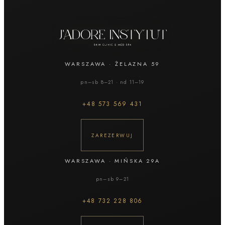
WARSZAWA
·
ŻELAZNA 59
pn–sb 8–21 · nd 11–19
+48
573 569 431
ZAREZERWUJ
WARSZAWA
·
MIŃSKA 29A
pn–sb 9–21
+48
732 228 806