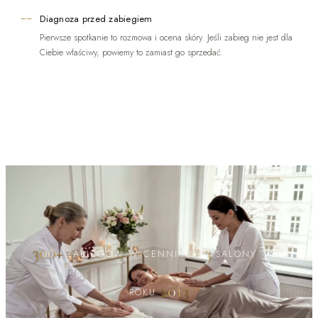
Diagnoza przed zabiegiem
Pierwsze spotkanie to rozmowa i ocena skóry. Jeśli zabieg nie jest dla
Ciebie właściwy, powiemy to zamiast go sprzedać.
300+
3
ZABIEGÓW W CENNIKU
·
SALONY
·
OD
2013
ROKU