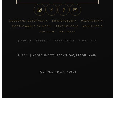
MEDYCYNA ESTETYCZNA · KOSMETOLOGIA · MEZOTERAPIA ·
MODELOWANIE SYLWETKI · TRYCHOLOGIA · MANICURE &
PEDICURE · WELLNESS
J’ADORE INSTYTUT · SKIN CLINIC & MED SPA
© 2026 J’ADORE INSTYTUT
REKRUTACJA
REGULAMIN
POLITYKA PRYWATNOŚCI