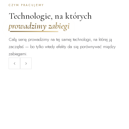
CZYM PRACUJEMY
Technologie, na których
prowadzimy zabiegi
Całą serię prowadzimy na tej samej technologii, na której ją
zaczęłaś — bo tylko wtedy efekty da się porównywać między
ZABIEG DOSTĘPNY:
ZABIEG DOSTĘPNY:
WARSZAWA · KRAKÓW
WARSZAWA · KRAKÓW
zabiegami.
ClearLift
Endermologia LPG
Laser frakcyjny bez okresu
Mechaniczne opracowanie tkanki
gojenia — zabieg, po którym
— cellulit, obrzęki, napięcie
wraca się do pracy.
skóry.