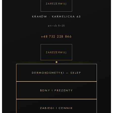
ZAREZERWUJ
KRAKÓW
·
KARMELICKA 45
pn–sb 8–20
+48
732 228 846
ZAREZERWUJ
DERMOKOSMETYKI — SKLEP
BONY I PREZENTY
ZABIEGI I CENNIK