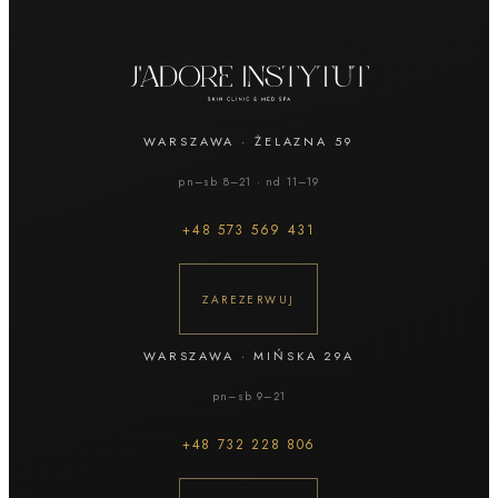
WARSZAWA
·
ŻELAZNA 59
pn–sb 8–21 · nd 11–19
+48
573 569 431
ZAREZERWUJ
WARSZAWA
·
MIŃSKA 29A
pn–sb 9–21
+48
732 228 806