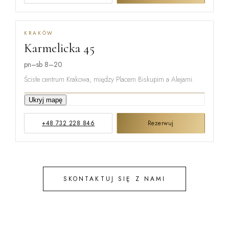
KRAKÓW
Karmelicka 45
MIŃSKA
pn–sb 8–20
Ścisłe centrum Krakowa, między Placem Biskupim a Alejami.
KARMELICKA
Ukryj mapę
+48 732 228 846
Rezerwuj
KREMEROW
SKONTAKTUJ SIĘ Z NAMI
STEFANA B