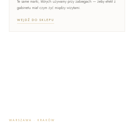
Te same marki, których używamy przy zabiegach — żeby efekt z
gabinetu miał czym żyć między wizytami.
WEJDŹ DO SKLEPU
WARSZAWA · KRAKÓW