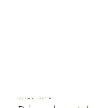
a całą serię prowadzimy na tej samej, na której się zaczę
zaczynamy od rozmowy i oceny skóry: jeśli zabieg nie jest
powiemy to zamiast go sprzedać. Przyjmujemy klientki z Po
po polsku i angielsku, a część zespołu mówi też po ukraińs
ZAREZERWUJ WIZYTĘ
SKONTAKTUJ SIĘ
ZNAJDŹ 
O J’ADORE INSTYTUT