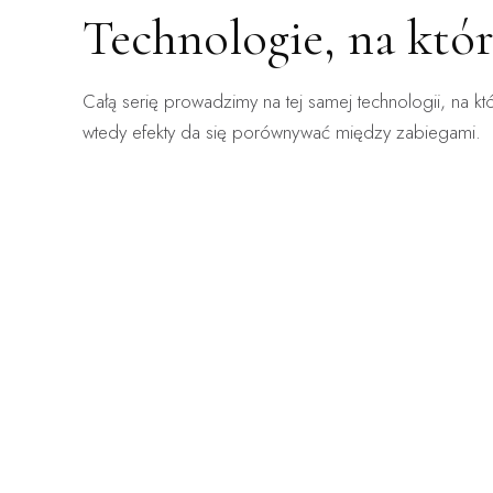
Technologie, na któ
ZABIEG DOSTĘPNY:
ZABIEG 
Całą serię prowadzimy na tej samej technologii, na kt
WARSZAWA · KRAKÓW
WARSZA
ClearLift
Ender
wtedy efekty da się porównywać między zabiegami.
Laser frakcyjny bez okresu gojenia — zabieg, po
Mechanicz
którym wraca się do pracy.
obrzęki, n