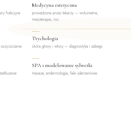
Medycyna estetyczna
ery frakcyjne
prowadzona przez lekarzy — wolumetria,
mezoterapia, nici
Trychologia
, oczyszczanie
skóra głowy i włosy — diagnostyka i zabiegi
SPA i modelowanie sylwetki
rzedłużanie
masaże, endermologia, fale uderzeniowe