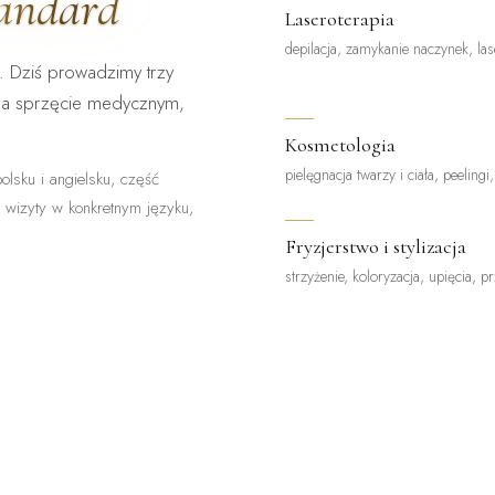
tandard
Laseroterapia
depilacja, zamykanie naczynek, las
. Dziś prowadzimy trzy
na sprzęcie medycznym,
Kosmetologia
pielęgnacja twarzy i ciała, peelingi
olsku i angielsku, część
z wizyty w konkretnym języku,
Fryzjerstwo i stylizacja
strzyżenie, koloryzacja, upięcia, p