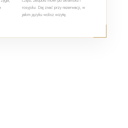
trzyga,
część zespołu mówi po ukraińsku i
e
rosyjsku. Daj znać przy rezerwacji, w
jakim języku wolisz wizytę.