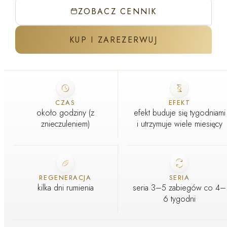
ZOBACZ CENNIK
KUP I ZAREZERWUJ
ZABIEG W GABINECIE J'ADORE
CZAS
EFEKT
około godziny (z
efekt buduje się tygodniami
znieczuleniem)
i utrzymuje wiele miesięcy
REGENERACJA
SERIA
kilka dni rumienia
seria 3–5 zabiegów co 4–
6 tygodni