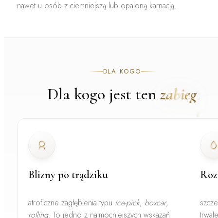
nawet u osób z ciemniejszą lub opaloną karnacją.
DLA KOGO
Dla kogo jest ten
zabieg
Blizny po trądziku
Roz
atroficzne zagłębienia typu
ice-pick
,
boxcar
,
szcze
rolling
. To jedno z najmocniejszych wskazań
trwał