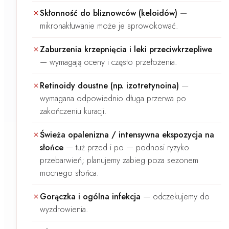
Skłonność do bliznowców (keloidów)
—
mikronakłuwanie może je sprowokować.
Zaburzenia krzepnięcia i leki przeciwkrzepliwe
—
wymagają oceny i często przełożenia.
Retinoidy doustne (np. izotretynoina)
—
wymagana odpowiednio długa przerwa po
zakończeniu kuracji.
Świeża opalenizna / intensywna ekspozycja na
słońce
—
tuż przed i po — podnosi ryzyko
przebarwień; planujemy zabieg poza sezonem
mocnego słońca.
Gorączka i ogólna infekcja
—
odczekujemy do
wyzdrowienia.