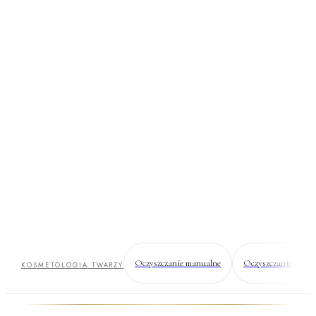
RF mikroigłowa
(twarz)
Mikroigły dostarczają radiofalę w głąb skóry — tam, gdzie
powstaje nowy kolagen. Naskórek zostaje nietknięty, więc
skóra się odbudowuje, a nie tylko goi.
Oczyszczanie manualne
Oczyszczanie wodo
KOSMETOLOGIA TWARZY