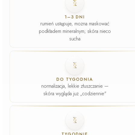
1–3 DNI
rumień ustępuje, można maskować
podkładem mineralnym; skóra nieco
sucha
Faza
3
.
DO TYGODNIA
normalizacja, lekkie złuszczanie —
skóra wygląda już „codziennie"
Faza
4
.
TYGODNIE