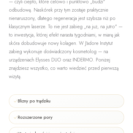
— czyli ciepło, które celowo i punktowo „budzi"
odbudowę. Naskórek przy tym zostaje praktycznie
nienaruszony, dlatego regeneracja jest szybsza niż po
klasycznym laserze. To nie jest zabieg „na już, na jutro" —
to inwestycja, której efekt narasta tygodniami, w miarę jak
skóra dobudowuje nowy kolagen. W J'adore Instytut
zabieg wykonuje
doświadczony kosmetolog
— na
urządzeniach
Elysses DUO
oraz
INDERMO
. Poniżej
znajdziesz wszystko, co warto wiedzieć przed pierwszą
wizytą.
Blizny po trądziku
Rozszerzone pory