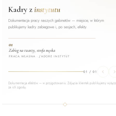
Kadry z
instytutu
Dokumentacja pracy naszych gabinetów — miejsce, w którym
publikujemy kadry zabiegowe i, po sesjach, efekty.
01
Zabieg na twarzy, strefa męska
PRACA WŁASNA · J’ADORE INSTYTUT
01
/
01
Dokumentacja efektów — w przygotowaniu. Zdjęcia klientek publikujemy wyłącz
za ich zgodą.