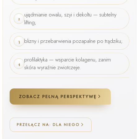
ujędrnianie owalu, szyi i dekoltu — subtelny
2
lifting;
blizny i przebarwienia pozapalne po trądziku;
3
profilaktyka — wsparcie kolagenu, zanim
4
skóra wyraźnie zwiotczeje.
ZOBACZ PEŁNĄ PERSPEKTYWĘ
PRZEŁĄCZ NA: DLA NIEGO