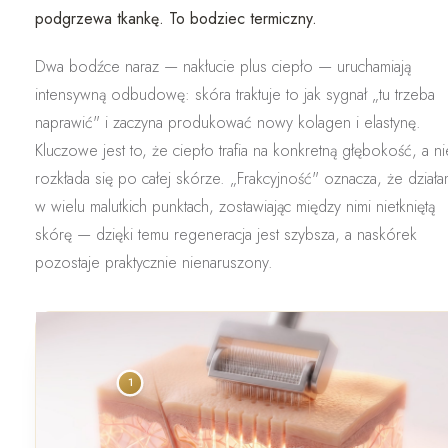
podgrzewa tkankę. To bodziec termiczny.
Dwa bodźce naraz — nakłucie plus ciepło — uruchamiają
intensywną odbudowę
: skóra traktuje to jak sygnał „tu trzeba
naprawić" i zaczyna produkować nowy kolagen i elastynę.
Kluczowe jest to, że ciepło trafia
na konkretną głębokość
, a ni
rozkłada się po całej skórze. „Frakcyjność" oznacza, że dział
w wielu malutkich punktach, zostawiając między nimi nietkniętą
skórę — dzięki temu regeneracja jest szybsza, a naskórek
pozostaje praktycznie nienaruszony.
1