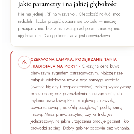
Jakie parametry i na jakiej głębokości
Nie ma jednej „RF na wszystko". Głębokość nakłuć, moc
radiofali i liczba przejść dobiera się do celu — inaczej
pracujemy nad bliznami, inaczej nad porami, inaczej nad
ujędrnianiem. Dlatego konsultacja jest obowiązkowa.
CZERWONA LAMPKA: PODEJRZANIE TANIA
Okazyjna cena bywa
„RADIOFALA NA PORY"
·
pierwszym sygnałem ostrzegawczym. Najczęstsze
pułapki:
wielokrotne użycie tego samego kartridża
(kwestia higieny i bezpieczeństwa), zabieg wykonywany
przez
osobę bez przeszkolenia
na urządzeniu, lub
mylenie prawdziwej RF mikroigłowej ze zwykłą,
powierzchowną „radiofalą bezigłową" pod tą samą
nazwą. Masz prawo zapytać, czy kartridż jest
jednorazowy, na jakim urządzeniu pracuje gabinet i kto
prowadzi zabieg. Dobry gabinet odpowie bez wahania.