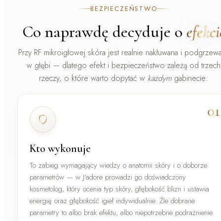
BEZPIECZEŃSTWO
Co naprawdę decyduje o
efekci
Przy RF mikroigłowej skóra jest realnie nakłuwana i podgrzew
w głębi — dlatego efekt i bezpieczeństwo zależą od trzech
rzeczy, o które warto dopytać w
każdym
gabinecie:
01
Kto wykonuje
To zabieg wymagający wiedzy o anatomii skóry i o doborze
parametrów — w J'adore prowadzi go
doświadczony
kosmetolog
, który ocenia typ skóry, głębokość blizn i ustawia
energię oraz głębokość igieł indywidualnie. Źle dobrane
parametry to albo brak efektu, albo niepotrzebne podrażnienie.