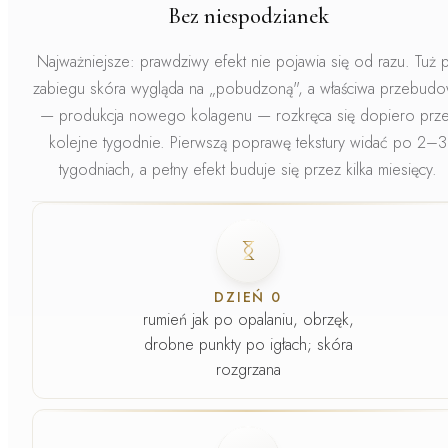
Bez niespodzianek
Najważniejsze: prawdziwy efekt nie pojawia się od razu.
Tuż 
zabiegu skóra wygląda na „pobudzoną", a właściwa przebud
— produkcja nowego kolagenu — rozkręca się dopiero prz
kolejne tygodnie. Pierwszą poprawę tekstury widać po 2–3
tygodniach, a pełny efekt buduje się przez kilka miesięcy.
Faza
1
.
DZIEŃ 0
rumień jak po opalaniu, obrzęk,
drobne punkty po igłach; skóra
rozgrzana
Faza
2
.