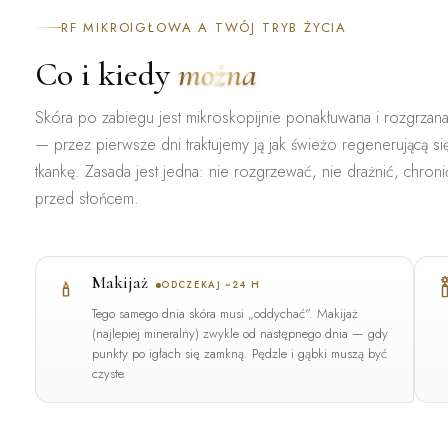
RF MIKROIGŁOWA A TWÓJ TRYB ŻYCIA
Co i kiedy
można
Skóra po zabiegu jest mikroskopijnie ponakłuwana i rozgrzan
— przez pierwsze dni traktujemy ją jak świeżo regenerującą si
tkankę. Zasada jest jedna:
nie rozgrzewać, nie drażnić, chroni
przed słońcem.
Makijaż
ODCZEKAJ ~24 H
Tego samego dnia skóra musi „oddychać". Makijaż
(najlepiej mineralny) zwykle od następnego dnia — gdy
punkty po igłach się zamkną. Pędzle i gąbki muszą być
czyste.