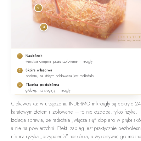
2
3
Naskórek
1
warstwa omijana przez izolowane mikroigły
Skóra właściwa
2
poziom, na którym oddawana jest radiofala
Tkanka podskórna
3
głębiej, niż sięgają mikroigły
Ciekawostka:
w urządzeniu INDERMO mikroigły są pokryte 24
karatowym złotem i izolowane — to nie ozdoba, tylko fizyka.
Izolacja sprawia, że radiofala „włącza się" dopiero w głębi skó
a nie na powierzchni. Efekt: zabieg jest praktycznie bezbolesn
nie ma ryzyka „przypalenia" naskórka, a wykonywać go możn