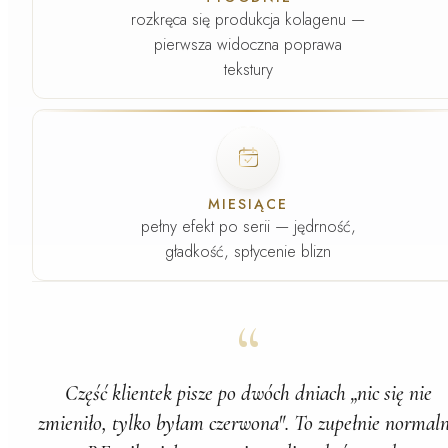
rozkręca się produkcja kolagenu —
pierwsza widoczna poprawa
tekstury
Faza
5
.
MIESIĄCE
pełny efekt po serii — jędrność,
gładkość, spłycenie blizn
“
Część klientek pisze po dwóch dniach „nic się nie
zmieniło, tylko byłam czerwona". To zupełnie normal