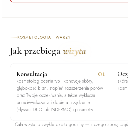
KOSMETOLOGIA TWARZY
Jak przebiega
wizyta
01
Konsultacja
Ocz
kosmetolog ocenia typ i kondycję skóry,
skóra
głębokość blizn, stopień rozszerzenia porów
kosm
oraz Twoje oczekiwania, a także wyklucza
przeciwwskazania i dobiera urządzenie
(Elysses DUO lub INDERMO) i parametry.
Cała wizyta to zwykle
około godziny
— z czego sporą częś