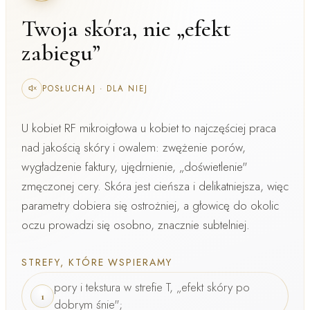
Twoja skóra, nie „efekt
zabiegu”
POSŁUCHAJ
·
DLA NIEJ
U kobiet
RF mikroigłowa u kobiet
to najczęściej praca
nad
jakością skóry i owalem
: zwężenie porów,
wygładzenie faktury, ujędrnienie, „doświetlenie"
zmęczonej cery. Skóra jest cieńsza i delikatniejsza, więc
parametry dobiera się ostrożniej, a głowicę do okolic
oczu prowadzi się osobno, znacznie subtelniej.
STREFY, KTÓRE WSPIERAMY
pory i tekstura w strefie T, „efekt skóry po
1
dobrym śnie";