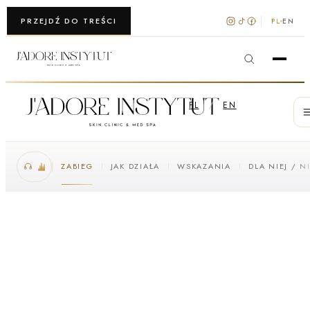
WARSZAWA · KRAKÓW
PRZEJDŹ DO TREŚCI
PL
EN
PL
/
EN
ZABIEG
JAK DZIAŁA
WSKAZANIA
DLA NIEJ / N