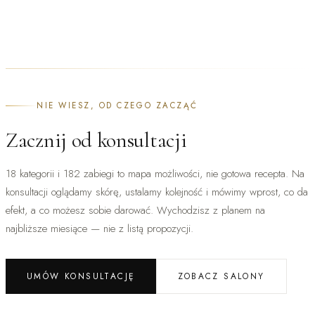
Pajączki na nogach
NIE WIESZ, OD CZEGO ZACZĄĆ
Zacznij od konsultacji
18 kategorii i 182 zabiegi to mapa możliwości, nie gotowa recepta. Na
konsultacji oglądamy skórę, ustalamy kolejność i mówimy wprost, co da
efekt, a co możesz sobie darować. Wychodzisz z planem na
najbliższe miesiące — nie z listą propozycji.
UMÓW KONSULTACJĘ
ZOBACZ SALONY