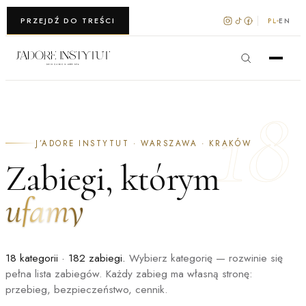
WARSZAWA · KRAKÓW
PRZEJDŹ DO TREŚCI
PL
EN
18
J’ADORE INSTYTUT · WARSZAWA · KRAKÓW
Zabiegi, którym
ufamy
18 kategorii · 182 zabiegi.
Wybierz kategorię — rozwinie się
pełna lista zabiegów. Każdy zabieg ma własną stronę:
przebieg, bezpieczeństwo, cennik.