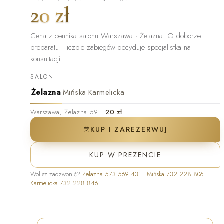
20 zł
Cena z cennika salonu Warszawa · Żelazna
.
O doborze
preparatu i liczbie zabiegów decyduje specjalistka na
konsultacji.
SALON
Żelazna
Mińska
Karmelicka
Warszawa
,
Żelazna 59
·
20 zł
KUP I ZAREZERWUJ
KUP W PREZENCIE
Wolisz zadzwonić?
Żelazna
573 569 431
·
Mińska
732 228 806
·
Karmelicka
732 228 846