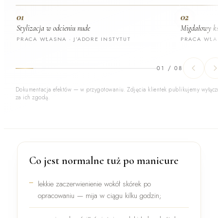
01
02
Stylizacja w odcieniu nude
Migdałowy ks
PRACA WŁASNA · J’ADORE INSTYTUT
PRACA WŁAS
01
/
08
Dokumentacja efektów — w przygotowaniu. Zdjęcia klientek publikujemy wyłącz
za ich zgodą.
Co jest normalne tuż po manicure
lekkie
zaczerwienienie wokół skórek
po
opracowaniu — mija w ciągu kilku godzin;