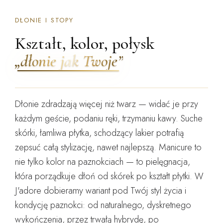
DŁONIE I STOPY
Kształt, kolor, połysk
„dłonie jak Twoje”
Dłonie zdradzają więcej niż twarz — widać je przy
każdym geście, podaniu ręki, trzymaniu kawy. Suche
skórki, łamliwa płytka, schodzący lakier potrafią
zepsuć całą stylizację, nawet najlepszą.
Manicure to
nie tylko kolor na paznokciach — to pielęgnacja,
która porządkuje dłoń od skórek po kształt płytki.
W
J'adore dobieramy wariant pod Twój styl życia i
kondycję paznokci: od naturalnego, dyskretnego
wykończenia, przez trwałą hybrydę, po