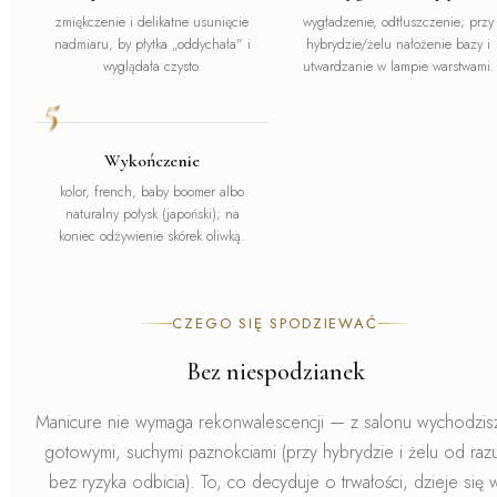
zmiękczenie i delikatne usunięcie
wygładzenie, odtłuszczenie; przy
nadmiaru, by płytka „oddychała" i
hybrydzie/żelu nałożenie bazy i
wyglądała czysto.
utwardzanie w lampie warstwami.
5
Wykończenie
kolor, french, baby boomer albo
naturalny połysk (japoński); na
koniec odżywienie skórek oliwką.
CZEGO SIĘ SPODZIEWAĆ
Bez niespodzianek
Manicure nie wymaga rekonwalescencji — z salonu wychodzis
gotowymi, suchymi paznokciami (przy hybrydzie i żelu od raz
bez ryzyka odbicia). To, co decyduje o trwałości, dzieje się