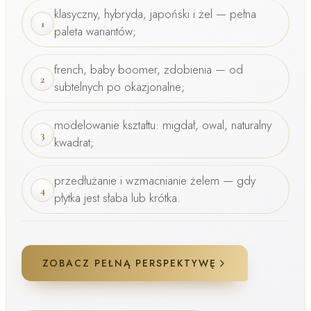
klasyczny, hybryda, japoński i żel — pełna
1
paleta wariantów;
french, baby boomer, zdobienia
— od
2
subtelnych po okazjonalne;
modelowanie kształtu: migdał, owal, naturalny
3
kwadrat;
przedłużanie i wzmacnianie żelem — gdy
4
płytka jest słaba lub krótka.
ZOBACZ PEŁNĄ PERSPEKTYWĘ