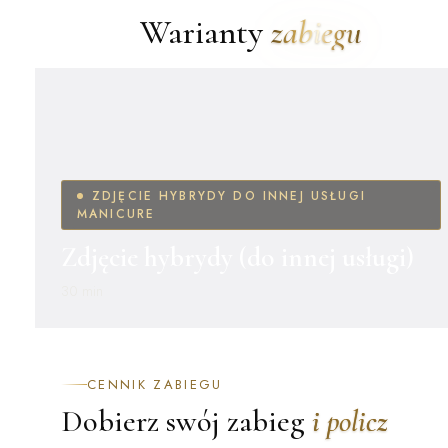
Warianty
zabiegu
ZDJĘCIE HYBRYDY DO INNEJ USŁUGI
MANICURE
Zdjęcie hybrydy (do innej usługi)
30 min
CENNIK ZABIEGU
Dobierz swój zabieg
i policz