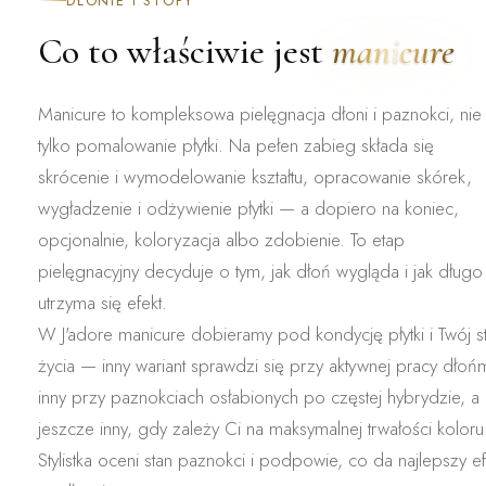
DŁONIE I STOPY
Co to właściwie jest
manicure
Manicure to
kompleksowa pielęgnacja dłoni i paznokci
, nie
tylko pomalowanie płytki. Na pełen zabieg składa się
skrócenie i wymodelowanie kształtu, opracowanie skórek,
wygładzenie i odżywienie płytki — a dopiero na koniec,
opcjonalnie, koloryzacja albo zdobienie. To etap
pielęgnacyjny decyduje o tym, jak dłoń wygląda i jak długo
utrzyma się efekt.
W J'adore manicure dobieramy
pod kondycję płytki i Twój st
życia
— inny wariant sprawdzi się przy aktywnej pracy dłońm
inny przy paznokciach osłabionych po częstej hybrydzie, a
jeszcze inny, gdy zależy Ci na maksymalnej trwałości koloru
Stylistka oceni stan paznokci i podpowie, co da najlepszy ef