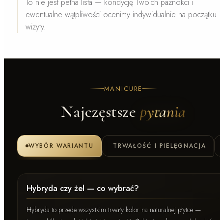
To nie jest pełna lista — kondycję Twoich paznokci i
ewentualne wątpliwości ocenimy indywidualnie na początku
wizyty.
MANICURE
Najczęstsze
pytania
WYBÓR WARIANTU
TRWAŁOŚĆ I PIELĘGNACJA
Hybryda czy żel — co wybrać?
Hybryda to przede wszystkim trwały kolor na naturalnej płytce —