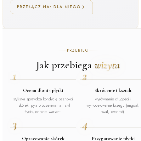
PRZEŁĄCZ NA: DLA NIEGO
PRZEBIEG
Jak przebiega
wizyta
1
2
Ocena dłoni i płytki
Skrócenie i kształt
stylistka sprawdza kondycję paznokci
wyrównanie długości i
i skórek, pyta o oczekiwania i styl
wymodelowanie brzegu (migdał,
życia, dobiera wariant.
owal, kwadrat).
3
4
Opracowanie skórek
Przygotowanie płytki