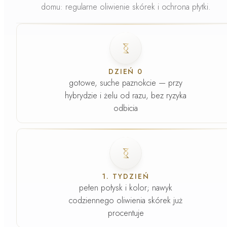
domu
: regularne oliwienie skórek i ochrona płytki.
Faza
1
.
DZIEŃ 0
gotowe, suche paznokcie — przy
hybrydzie i żelu od razu, bez ryzyka
odbicia
Faza
2
.
1. TYDZIEŃ
pełen połysk i kolor; nawyk
codziennego oliwienia skórek już
procentuje