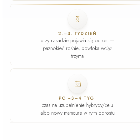
Faza
3
.
2.–3. TYDZIEŃ
przy nasadzie pojawia się odrost —
paznokieć rośnie, powłoka wciąż
trzyma
Faza
4
.
PO ~3–4 TYG.
czas na uzupełnienie hybrydy/żelu
albo nowy manicure w rytm odrostu