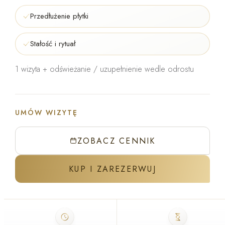
Przedłużenie płytki
Stałość i rytuał
1 wizyta + odświeżanie / uzupełnienie wedle odrostu
UMÓW WIZYTĘ
ZOBACZ CENNIK
KUP I ZAREZERWUJ
ZABIEG W GABINECIE J'ADORE