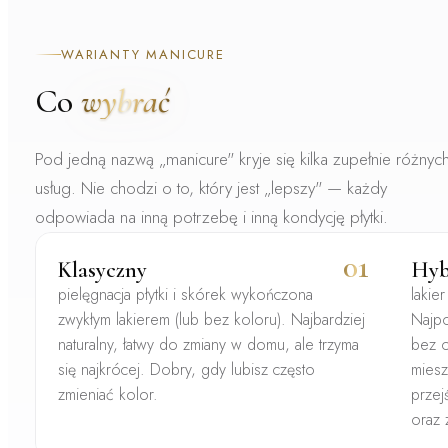
WARIANTY MANICURE
Co
wybrać
Pod jedną nazwą „manicure" kryje się kilka zupełnie różnyc
usług. Nie chodzi o to, który jest „lepszy" — każdy
odpowiada na inną potrzebę i inną kondycję płytki.
01
Klasyczny
Hyb
pielęgnacja płytki i skórek wykończona
lakie
zwykłym lakierem (lub bez koloru). Najbardziej
Najpo
naturalny, łatwy do zmiany w domu, ale trzyma
bez o
się najkrócej. Dobry, gdy lubisz często
miesz
zmieniać kolor.
przej
oraz 