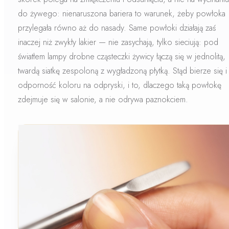
do żywego: nienaruszona bariera to warunek, żeby powłoka
przylegała równo aż do nasady. Same powłoki działają zaś
inaczej niż zwykły lakier —
nie zasychają, tylko sieciują
: pod
światłem lampy drobne cząsteczki żywicy łączą się w jednolitą,
twardą siatkę zespoloną z wygładzoną płytką. Stąd bierze się i
odporność koloru na odpryski, i to, dlaczego taką powłokę
zdejmuje się w salonie, a nie odrywa paznokciem.