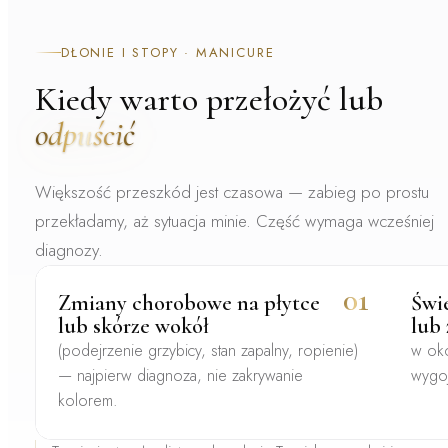
DŁONIE I STOPY · MANICURE
Kiedy warto przełożyć lub
odpuścić
Większość przeszkód jest czasowa — zabieg po prostu
przekładamy, aż sytuacja minie. Część wymaga wcześniej
diagnozy.
01
Zmiany chorobowe na płytce
Świe
lub skórze wokół
lub
(podejrzenie grzybicy, stan zapalny, ropienie)
w ok
— najpierw diagnoza, nie zakrywanie
wygoj
kolorem.