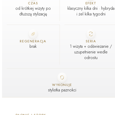
CZAS
EFEKT
od krótkiej wizyty po
klasyczny kilka dni · hybryda
dłuższą stylizację
i żel kilka tygodni
REGENERACJA
SERIA
brak
1 wizyta + odświeżanie /
uzupełnienie wedle
odrostu
WYKONUJE
stylistka paznokci