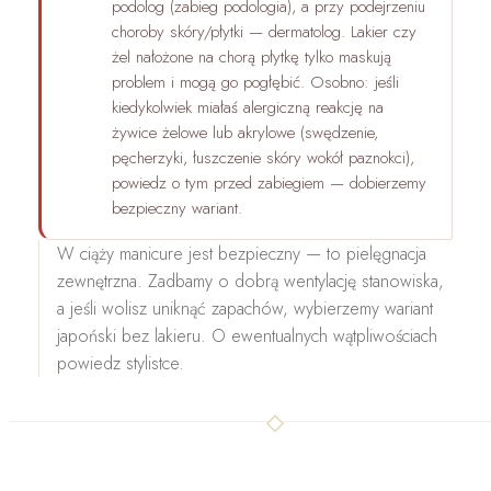
podolog
(zabieg podologia), a przy podejrzeniu
choroby skóry/płytki — dermatolog. Lakier czy
żel nałożone na chorą płytkę tylko maskują
problem i mogą go pogłębić. Osobno: jeśli
kiedykolwiek miałaś
alergiczną reakcję na
żywice żelowe lub akrylowe
(swędzenie,
pęcherzyki, łuszczenie skóry wokół paznokci),
powiedz o tym przed zabiegiem — dobierzemy
bezpieczny wariant.
W ciąży manicure jest bezpieczny
— to pielęgnacja
zewnętrzna. Zadbamy o dobrą wentylację stanowiska,
a jeśli wolisz uniknąć zapachów, wybierzemy wariant
japoński bez lakieru. O ewentualnych wątpliwościach
powiedz stylistce.