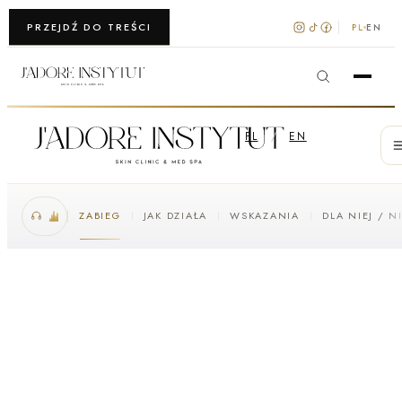
WARSZAWA · KRAKÓW
PRZEJDŹ DO TREŚCI
PL
EN
PL
/
EN
ZABIEG
JAK DZIAŁA
WSKAZANIA
DLA NIEJ / N