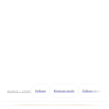
Manicure
Zadbane dłonie, które wyglądają jak Twoje — tylko lepiej.
Opracowane skórki, wymodelowany kształt i trwały kolor lub
naturalny połysk.
Pedicure
Manicure męski
Pedicure męski
DŁONIE I STOPY