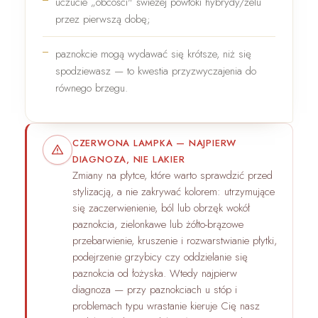
uczucie „obcości" świeżej powłoki hybrydy/żelu
przez pierwszą dobę;
paznokcie mogą wydawać się krótsze, niż się
spodziewasz — to kwestia przyzwyczajenia do
równego brzegu.
CZERWONA LAMPKA — NAJPIERW
DIAGNOZA, NIE LAKIER
Zmiany na płytce, które warto sprawdzić
przed
stylizacją, a nie zakrywać kolorem: utrzymujące
się
zaczerwienienie, ból lub obrzęk wokół
paznokcia
, zielonkawe lub żółto-brązowe
przebarwienie, kruszenie i rozwarstwianie płytki,
podejrzenie
grzybicy
czy oddzielanie się
paznokcia od łożyska. Wtedy najpierw
diagnoza — przy paznokciach u stóp i
problemach typu wrastanie kieruje Cię nasz