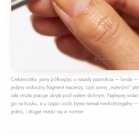
Ciekawostka:
jasny półksiężyc u nasady paznokcia — lunula —
jedyny widoczny fragment macierzy, czyli żywej „wytwórni" płyt
cała reszta pracuje ukryta pod wałem skórnym. Najlepiej widać
go na kciuku, a u części osób bywa niemal niedostrzegalny — 
jedno, i drugie mieści się w normie.