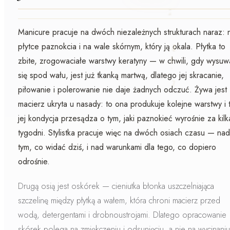
Manicure pracuje na
dwóch niezależnych strukturach naraz
: 
płytce paznokcia i na wale skórnym, który ją okala. Płytka to
zbite, zrogowaciałe warstwy
keratyny
— w chwili, gdy wysuw
się spod wału, jest już tkanką martwą, dlatego jej skracanie,
piłowanie i polerowanie nie daje żadnych odczuć. Żywa jest
macierz
ukryta u nasady: to ona produkuje kolejne warstwy i 
jej kondycja przesądza o tym, jaki paznokieć wyrośnie za kilk
tygodni. Stylistka pracuje więc na dwóch osiach czasu — nad
tym, co widać dziś, i nad warunkami dla tego, co dopiero
odrośnie.
Drugą osią jest
oskórek
— cieniutka błonka uszczelniająca
szczelinę między płytką a wałem, która chroni macierz przed
wodą, detergentami i drobnoustrojami. Dlatego opracowanie
skórek polega na
zmiękczeniu i odsunięciu
, a nie na wycinaniu