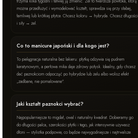
trzyma kilka tygodni i łatwiej ją zmienić. Żel to twardsza powłoka, którą
można przedłużyć i wymodelować kształt; sprawdza się przy słabej,
łamliwej lub krótkiej płytce. Chcesz koloru → hybryda. Chcesz długości
i siły → żel.
Co to manicure japoński i dla kogo jest?
To pielęgnacja naturalna bez lakieru: płytkę odżywia się pudrem
keratynowym, a perłowa mika daje zdrowy połysk. Idealny, gdy chcesz
dać paznokciom odpocząć po hybrydzie lub żelu albo wolisz efekt
„zadbane, nie pomalowane".
Jaki kształt paznokci wybrać?
Najpopularniejsze to migdał, owal i naturalny kwadrat. Dobieramy go
do długości palca, szerokości płytki i tego, jak intensywnie używasz
dłoni — stylistka podpowie, co będzie najwygodniejsze i najtrwalsze.