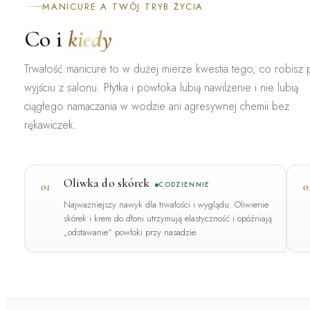
MANICURE A TWÓJ TRYB ŻYCIA
Co i
kiedy
Trwałość manicure to w dużej mierze kwestia tego, co robisz
wyjściu z salonu. Płytka i powłoka lubią nawilżenie i nie lubią
ciągłego namaczania w wodzie ani agresywnej chemii bez
rękawiczek.
Oliwka do skórek
01
0
CODZIENNIE
Najważniejszy nawyk dla trwałości i wyglądu. Oliwienie
skórek i krem do dłoni utrzymują elastyczność i opóźniają
„odstawanie" powłoki przy nasadzie.