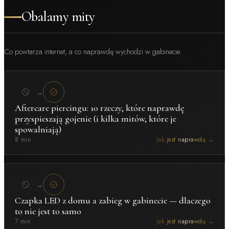
Obalamy mity
Co powtarza internet, a co naprawdę wychodzi w gabinecie.
→
Aftercare piercingu: 10 rzeczy, które naprawdę
przyspieszają gojenie (i kilka mitów, które je
spowalniają)
8 min
Jak jest naprawdę →
→
Czapka LED z domu a zabieg w gabinecie — dlaczego
to nie jest to samo
7 min
Jak jest naprawdę →