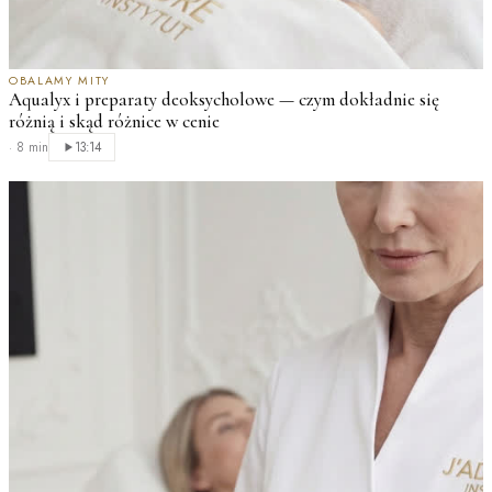
OBALAMY MITY
Aqualyx i preparaty deoksycholowe — czym dokładnie się
różnią i skąd różnice w cenie
·
8 min
13:14