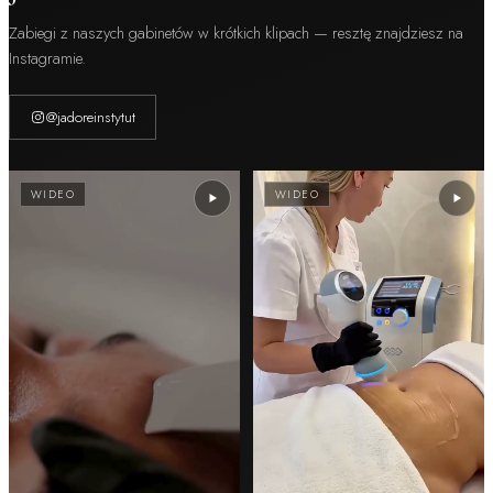
Zabiegi z naszych gabinetów w krótkich klipach — resztę znajdziesz na
Instagramie.
@jadoreinstytut
WIDEO
WIDEO