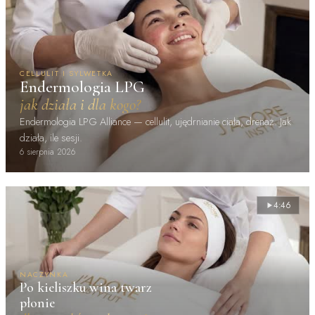
CELLULIT I SYLWETKA
Endermologia LPG
jak działa i dla kogo?
Endermologia LPG Alliance — cellulit, ujędrnianie ciała, drenaż. Jak
działa, ile sesji.
6 sierpnia 2026
4:46
NACZYNKA
Po kieliszku wina twarz
płonie