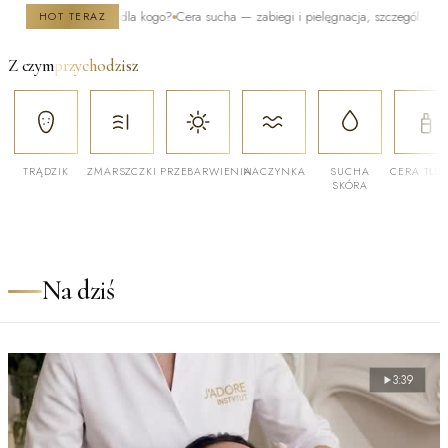
ak działa i dla kogo?
Cera sucha — zabiegi i pielęgnacja, szczególnie zimą
Po kie
HOT TERAZ
Z czym
przychodzisz
TRĄDZIK
ZMARSZCZKI
PRZEBARWIENIA
NACZYNKA
SUCHA
CERA TŁU
SKÓRA
Na dziś
3:39