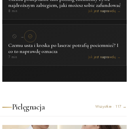
najdroższym zabiegiem, jaki możesz sobie zafundować
8 min
Jak jest naprawdę →
→
Czemu usta i kreska po laserze potrafią pociemnieć? I
co to naprawdę oznacza
7 min
Jak jest naprawdę →
Pielęgnacja
Wszystkie
·
117
→