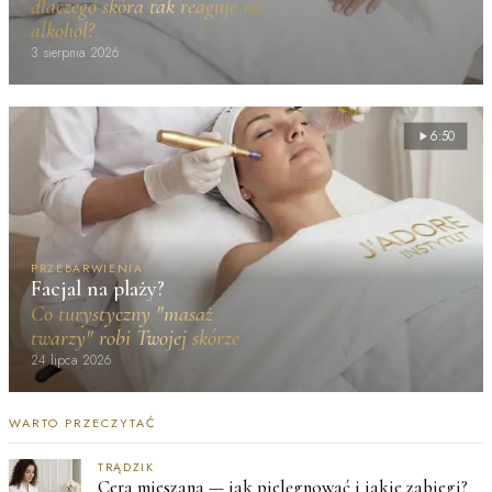
dlaczego skóra tak reaguje na
alkohol?
3 sierpnia 2026
6:50
PRZEBARWIENIA
Facjal na plaży?
Co turystyczny "masaż
twarzy" robi Twojej skórze
24 lipca 2026
WARTO PRZECZYTAĆ
TRĄDZIK
Cera mieszana — jak pielęgnować i jakie zabiegi?