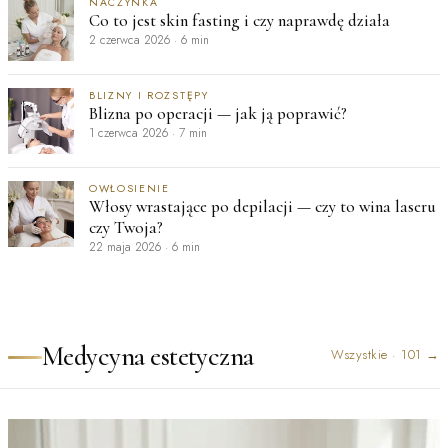
NACZYNKA
Co to jest skin fasting i czy naprawdę działa
2 czerwca 2026
·
6 min
BLIZNY I ROZSTĘPY
Blizna po operacji — jak ją poprawić?
1 czerwca 2026
·
7 min
OWŁOSIENIE
Włosy wrastające po depilacji — czy to wina laseru
czy Twoja?
22 maja 2026
·
6 min
Medycyna estetyczna
Wszystkie
·
101
→