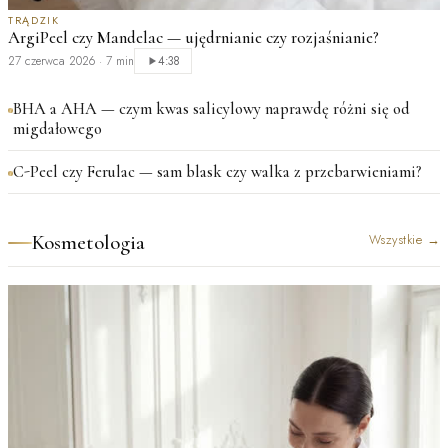
TRĄDZIK
ArgiPeel czy Mandelac — ujędrnianie czy rozjaśnianie?
27 czerwca 2026
·
7 min
4:38
BHA a AHA — czym kwas salicylowy naprawdę różni się od
migdałowego
C-Peel czy Ferulac — sam blask czy walka z przebarwieniami?
Kosmetologia
Wszystkie
→