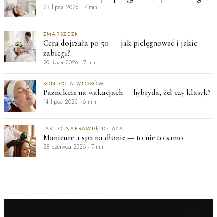
23 lipca 2026
·
7 min
ZMARSZCZKI
Cera dojrzała po 50. — jak pielęgnować i jakie
zabiegi?
20 lipca 2026
·
7 min
KONDYCJA WŁOSÓW
Paznokcie na wakacjach — hybryda, żel czy klasyk?
14 lipca 2026
·
6 min
JAK TO NAPRAWDĘ DZIAŁA
Manicure a spa na dłonie — to nie to samo
28 czerwca 2026
·
7 min