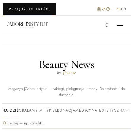
WARSZAWA · KRAKÓW
PRZEJDŹ DO TREŚCI
PL
EN
Beauty News
by
J’Adore
Magazyn J’Adore Instytut — zabiegi, pielęgnacja i trendy. Do czytania i do
słuchania.
NA DZIŚ
OBALAMY MITY
PIELĘGNACJA
MEDYCYNA ESTETYCZNA
WI