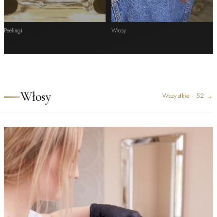
Peelingi
Włosy
Włosy
Wszystkie
·
52
→