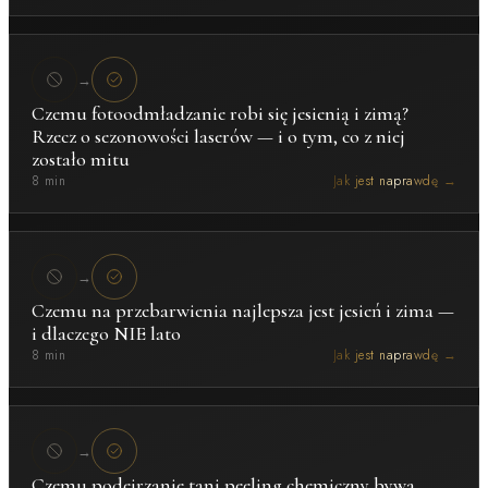
→
Czemu fotoodmładzanie robi się jesienią i zimą?
Rzecz o sezonowości laserów — i o tym, co z niej
zostało mitu
8 min
Jak jest naprawdę →
→
Czemu na przebarwienia najlepsza jest jesień i zima —
i dlaczego NIE lato
8 min
Jak jest naprawdę →
→
Czemu podejrzanie tani peeling chemiczny bywa