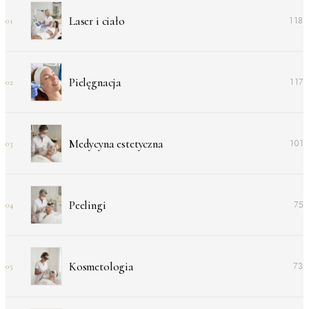
Laser i ciało
118
01
Pielęgnacja
117
02
Medycyna estetyczna
101
03
Peelingi
75
04
Kosmetologia
73
05