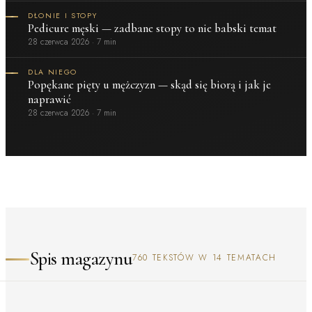
DŁONIE I STOPY
Pedicure męski — zadbane stopy to nie babski temat
28 czerwca 2026
·
7 min
DLA NIEGO
Popękane pięty u mężczyzn — skąd się biorą i jak je
naprawić
28 czerwca 2026
·
7 min
Spis magazynu
760 TEKSTÓW W 14 TEMATACH