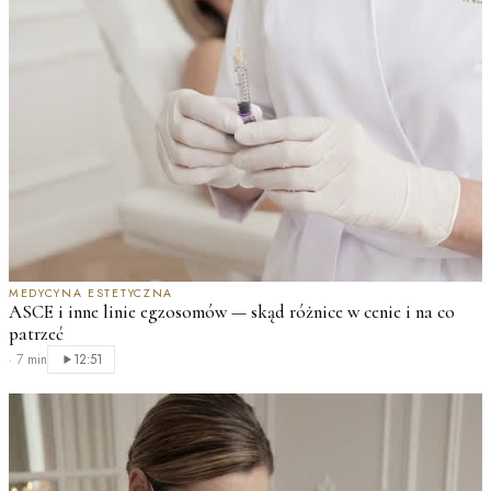
MEDYCYNA ESTETYCZNA
ASCE i inne linie egzosomów — skąd różnice w cenie i na co
patrzeć
·
7 min
12:51