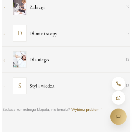
Zabiegi
19
11
Dłonie i stopy
17
12
Dla niego
13
13
Styl i wiedza
13
14
Szukasz konkretnego kłopotu, nie tematu?
Wybierz problem
↑