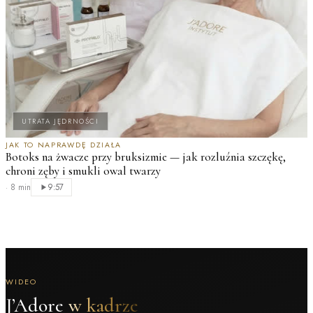
UTRATA JĘDRNOŚCI
JAK TO NAPRAWDĘ DZIAŁA
Botoks na żwacze przy bruksizmie — jak rozluźnia szczękę,
chroni zęby i smukli owal twarzy
·
8 min
9:57
WIDEO
J’Adore
w kadrze