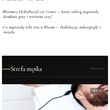
27 czerwca 2026
·
7 min
4:38
Bloomea, HydraFacial czy Geneo — który zabieg naprawdę
domknie pory i wyrówna cerę?
Co naprawdę robi trio w Bloom — eksfoliacja, mikroprądy i
światło
Strefa męska
Wszystkie
→
9:16