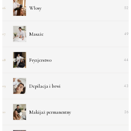
Włosy
52
06
Masaże
49
07
Fryzjerstwo
44
08
Depilacja i brwi
43
09
Makijaż permanentny
26
10