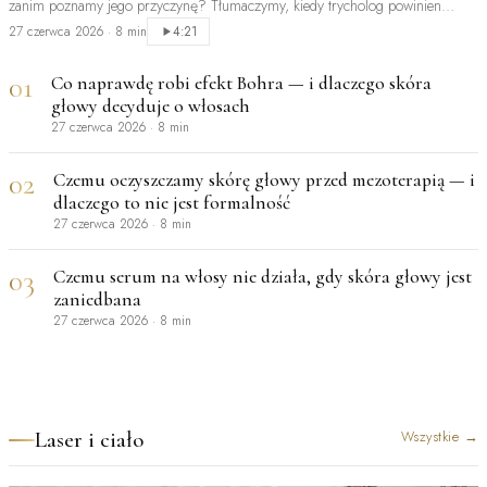
zanim poznamy jego przyczynę? Tłumaczymy, kiedy trycholog powinien
być…
27 czerwca 2026
·
8 min
4:21
01
Co naprawdę robi efekt Bohra — i dlaczego skóra
głowy decyduje o włosach
27 czerwca 2026
·
8 min
02
Czemu oczyszczamy skórę głowy przed mezoterapią — i
dlaczego to nie jest formalność
27 czerwca 2026
·
8 min
03
Czemu serum na włosy nie działa, gdy skóra głowy jest
zaniedbana
27 czerwca 2026
·
8 min
Laser i ciało
Wszystkie
→