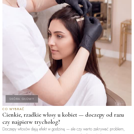
SKÓRA GŁOWY
CO WYBRAĆ
Cienkie, rzadkie włosy u kobiet — doczepy od razu
czy najpierw trycholog?
Doczepy włosów dają efekt w godzinę — ale czy warto zakrywać problem,