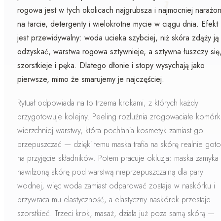
rogowa jest w tych okolicach najgrubsza i najmocniej narażo
na tarcie, detergenty i wielokrotne mycie w ciągu dnia. Efekt
jest przewidywalny: woda ucieka szybciej, niż skóra zdąży ją
odzyskać, warstwa rogowa
sztywnieje
, a sztywna łuszczy się
szorstkieje i pęka. Dlatego dłonie i stopy wysychają jako
pierwsze, mimo że smarujemy je najczęściej.
Rytuał odpowiada na to trzema krokami, z których każdy
przygotowuje kolejny.
Peeling
rozluźnia zrogowaciałe komórk
wierzchniej warstwy, która pochłania kosmetyk zamiast go
przepuszczać — dzięki temu maska trafia na skórę realnie got
na przyjęcie składników. Potem pracuje
okluzja
: maska zamyka
nawilżoną skórę pod warstwą nieprzepuszczalną dla pary
wodnej, więc woda zamiast odparować zostaje w naskórku i
przywraca mu elastyczność, a elastyczny naskórek przestaje
szorstkieć. Trzeci krok,
masaż
, działa już poza samą skórą —