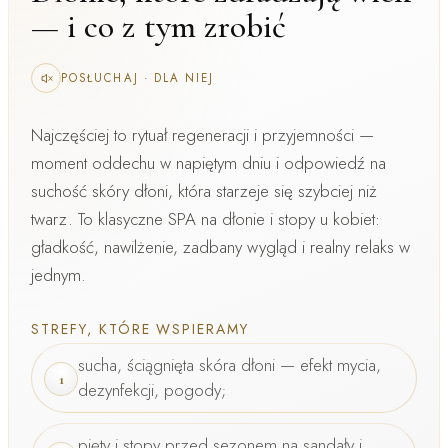
— i co z tym zrobić
POSŁUCHAJ
·
DLA NIEJ
Najczęściej to
rytuał regeneracji i przyjemności
—
moment oddechu w napiętym dniu i odpowiedź na
suchość skóry dłoni, która starzeje się szybciej niż
twarz. To klasyczne
SPA na dłonie i stopy u kobiet
:
gładkość, nawilżenie, zadbany wygląd i realny relaks w
jednym.
STREFY, KTÓRE WSPIERAMY
sucha, ściągnięta skóra dłoni — efekt mycia,
1
dezynfekcji, pogody;
pięty i stopy przed sezonem na sandały i