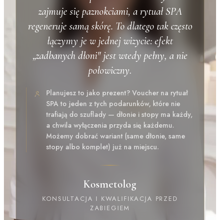
zajmuje się paznokciami, a rytuał SPA
regeneruje samą skórę. To dlatego tak często
łączymy je w jednej wizycie: efekt
„zadbanych dłoni" jest wtedy pełny, a nie
połowiczny.
Planujesz to jako prezent? Voucher na rytuał
SPA to jeden z tych podarunków, które nie
trafiają do szuflady — dłonie i stopy ma każdy,
a chwila wyłączenia przyda się każdemu.
Możemy dobrać wariant (same dłonie, same
stopy albo komplet) już na miejscu.
Kosmetolog
KONSULTACJA I KWALIFIKACJA PRZED
ZABIEGIEM