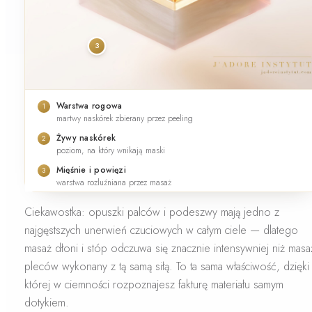
3
Warstwa rogowa
1
martwy naskórek zbierany przez peeling
Żywy naskórek
2
poziom, na który wnikają maski
Mięśnie i powięzi
3
warstwa rozluźniana przez masaż
Ciekawostka:
opuszki palców i podeszwy mają jedno z
najgęstszych unerwień czuciowych w całym ciele — dlatego
masaż dłoni i stóp odczuwa się znacznie intensywniej niż masa
pleców wykonany z tą samą siłą. To ta sama właściwość, dzięki
której w ciemności rozpoznajesz fakturę materiału samym
dotykiem.