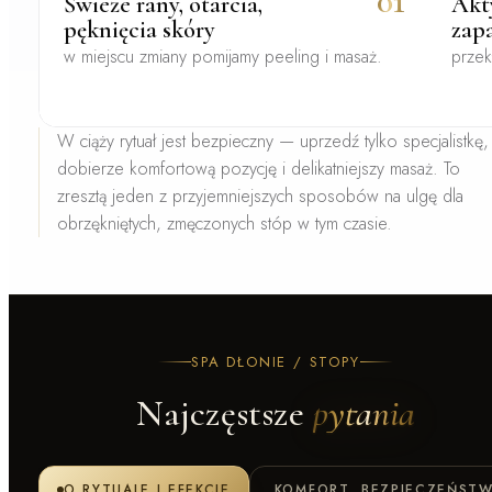
01
Świeże rany, otarcia,
Akt
pęknięcia skóry
zap
w miejscu zmiany pomijamy peeling i masaż.
przek
W ciąży
rytuał jest bezpieczny — uprzedź tylko specjalistkę,
dobierze komfortową pozycję i delikatniejszy masaż. To
zresztą jeden z przyjemniejszych sposobów na ulgę dla
obrzękniętych, zmęczonych stóp w tym czasie.
SPA DŁONIE / STOPY
Najczęstsze
pytania
O RYTUALE I EFEKCIE
KOMFORT, BEZPIECZEŃSTW