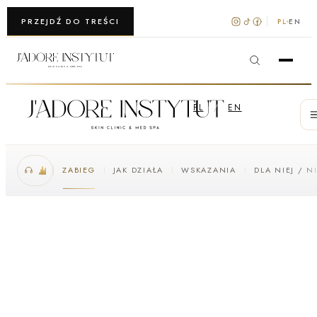
WARSZAWA · KRAKÓW
PRZEJDŹ DO TREŚCI
PL
EN
PL
/
EN
ZABIEG
JAK DZIAŁA
WSKAZANIA
DLA NIEJ / N