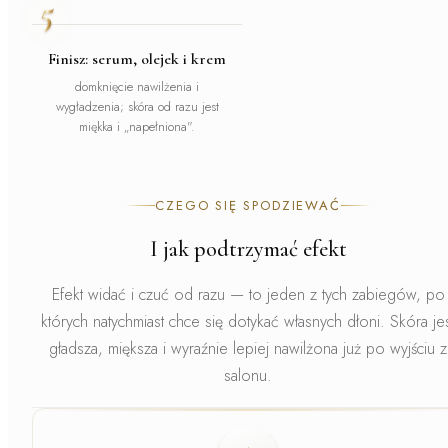
5
Finisz: serum, olejek i krem
domknięcie nawilżenia i
wygładzenia; skóra od razu jest
miękka i „napełniona".
CZEGO SIĘ SPODZIEWAĆ
I jak podtrzymać efekt
Efekt widać i czuć od razu
— to jeden z tych zabiegów, po
których natychmiast chce się dotykać własnych dłoni. Skóra je
gładsza, miększa i wyraźnie lepiej nawilżona już po wyjściu z
salonu.
Faza
1
.