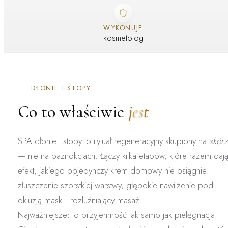
WYKONUJE
kosmetolog
DŁONIE I STOPY
Co to właściwie
jest
SPA dłonie i stopy
to rytuał regeneracyjny skupiony na
skór
— nie na paznokciach. Łączy kilka etapów, które razem daj
efekt, jakiego pojedynczy krem domowy nie osiągnie:
złuszczenie szorstkiej warstwy, głębokie nawilżenie pod
okluzją maski i rozluźniający masaż.
Najważniejsze: to
przyjemność tak samo jak pielęgnacja
.