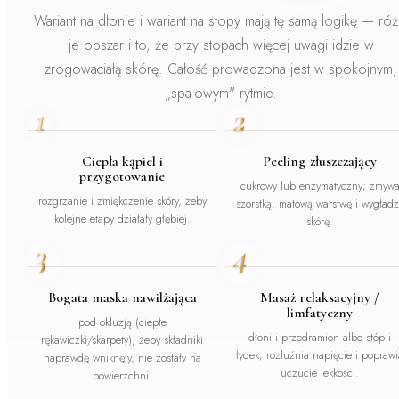
Wariant na dłonie i wariant na stopy mają tę samą logikę — róż
je obszar i to, że przy stopach więcej uwagi idzie w
zrogowaciałą skórę. Całość prowadzona jest w spokojnym,
„spa-owym" rytmie.
1
2
Ciepła kąpiel i
Peeling złuszczający
przygotowanie
cukrowy lub enzymatyczny; zmyw
rozgrzanie i zmiękczenie skóry, żeby
szorstką, matową warstwę i wygład
kolejne etapy działały głębiej.
skórę.
3
4
Bogata maska nawilżająca
Masaż relaksacyjny /
limfatyczny
pod okluzją (ciepłe
dłoni i przedramion albo stóp i
rękawiczki/skarpety), żeby składniki
łydek; rozluźnia napięcie i poprawi
naprawdę wniknęły, nie zostały na
uczucie lekkości.
powierzchni.