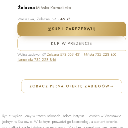
Żelazna
Mińska
Karmelicka
Warszawa
,
Żelazna 59
·
45 zł
KUP I ZAREZERWUJ
KUP W PREZENCIE
Wolisz zadzwonić?
Żelazna
573 569 431
·
Mińska
732 228 806
·
Karmelicka
732 228 846
ZOBACZ PEŁNĄ OFERTĘ ZABIEGÓW
Rytuał wykonujemy w trzech salonach J'adore Instytut — dwóch w
Warszawie
i
jednym w
Krakowie
. W każdym prowadzi go kosmetolog, a wariant (dłonie,
stopy albo komplet) dobieramy na miejscu. Voucher prezentowy zrealizujesz w