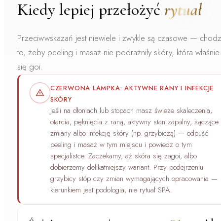
Kiedy lepiej przełożyć
rytuał
Przeciwwskazań jest niewiele i zwykle są czasowe — chodz
to, żeby peeling i masaż nie podrażniły skóry, która właśnie
się goi.
CZERWONA LAMPKA: AKTYWNE RANY I INFEKCJE
SKÓRY
Jeśli na dłoniach lub stopach masz
świeże skaleczenia,
otarcia, pęknięcia z raną, aktywny stan zapalny, sączące
zmiany albo infekcję skóry (np. grzybiczą)
— odpuść
peeling i masaż w tym miejscu i powiedz o tym
specjalistce. Zaczekamy, aż skóra się zagoi, albo
dobierzemy delikatniejszy wariant. Przy podejrzeniu
grzybicy stóp czy zmian wymagających opracowania —
kierunkiem jest
podologia
, nie rytuał SPA.