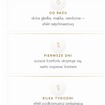
OD RAZU
skóra gładka, miękka, nawilżona —
efekt natychmiastowy
Faza
2
.
PIERWSZE DNI
uczucie komfortu utrzymuje się;
warto wspierać kremem
Faza
3
.
KILKA TYGODNI
efekt podtrzymujesz pielęgnacją