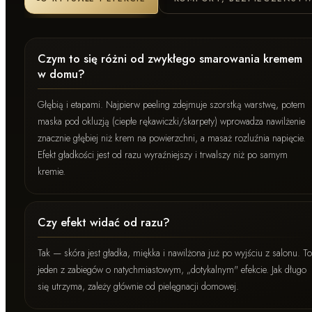
Czym to się różni od zwykłego smarowania kremem
w domu?
Głębią i etapami. Najpierw peeling zdejmuje szorstką warstwę, potem
maska pod okluzją (ciepłe rękawiczki/skarpety) wprowadza nawilżenie
znacznie głębiej niż krem na powierzchni, a masaż rozluźnia napięcie.
Efekt gładkości jest od razu wyraźniejszy i trwalszy niż po samym
kremie.
Czy efekt widać od razu?
Tak — skóra jest gładka, miękka i nawilżona już po wyjściu z salonu. To
jeden z zabiegów o natychmiastowym, „dotykalnym" efekcie. Jak długo
się utrzyma, zależy głównie od pielęgnacji domowej.