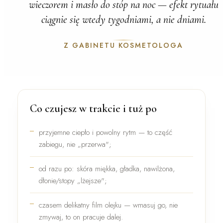
wieczorem i masło do stóp na noc — efekt rytuału
ciągnie się wtedy tygodniami, a nie dniami.
Z GABINETU KOSMETOLOGA
Co czujesz w trakcie i tuż po
przyjemne ciepło i powolny rytm — to część
zabiegu, nie „przerwa";
od razu po: skóra
miękka, gładka, nawilżona
,
dłonie/stopy „lżejsze";
czasem delikatny film olejku — wmasuj go, nie
zmywaj, to on pracuje dalej.