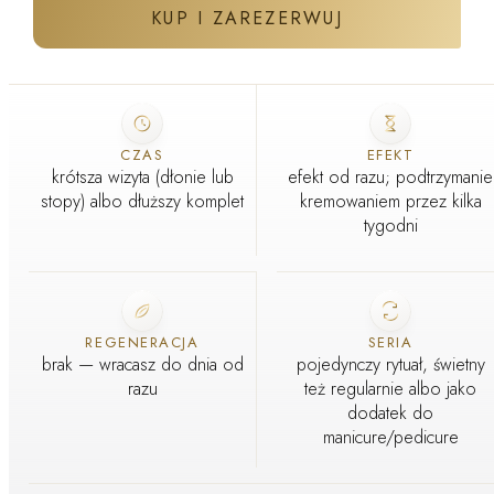
KUP I ZAREZERWUJ
ZABIEG W GABINECIE J'ADORE
CZAS
EFEKT
krótsza wizyta (dłonie lub
efekt od razu; podtrzymanie
stopy) albo dłuższy komplet
kremowaniem przez kilka
tygodni
REGENERACJA
SERIA
brak — wracasz do dnia od
pojedynczy rytuał, świetny
razu
też regularnie albo jako
dodatek do
manicure/pedicure