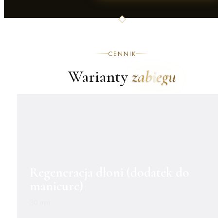
CENNIK
Warianty
zabiegu
Regeneracja dłoni (dodatek do
manicure)
30 min