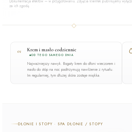
Dokumentacja efektów — w przygotowaniu. Zdjęcia klientek publikujemy wyłącz
za ich zgodą.
Krem i masło codziennie
01
OD TEGO SAMEGO DNIA
Najważniejszy nawyk. Bogaty krem do dłoni wieczorem i
masło do stóp na noc podtrzymują nawilżenie z rytuału.
Im regularniej, tym dłużej skóra zostaje miękka.
DŁONIE I STOPY · SPA DŁONIE / STOPY