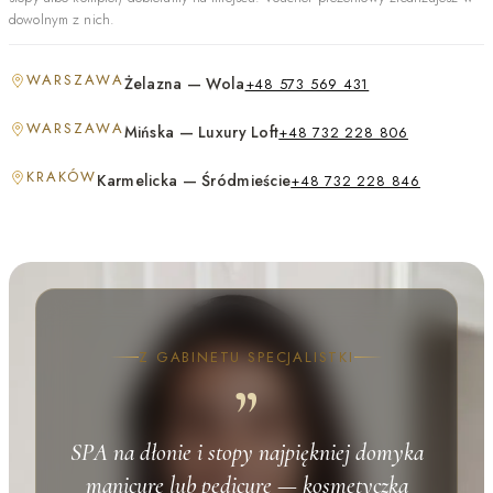
dowolnym z nich.
WARSZAWA
Żelazna — Wola
+48 573 569 431
WARSZAWA
Mińska — Luxury Loft
+48 732 228 806
KRAKÓW
Karmelicka — Śródmieście
+48 732 228 846
Z GABINETU SPECJALISTKI
”
SPA na dłonie i stopy najpiękniej domyka
manicure lub pedicure — kosmetyczka