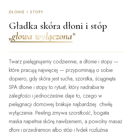
DŁONIE I STOPY
Gładka skóra dłoni i stóp
„głowa wyłączona”
Twarz pielęgnujemy codziennie, a dłonie i stopy —
które pracują najwięcej — przypominają o sobie
dopiero, gdy skóra jest sucha, szorstka, ściągnięta.
SPA dłonie i stopy
to rytuał, który nadrabia te
zaległości i jednocześnie daje to, czego w
pielęgnacji domowej brakuje najbardziej: chwilę
wyłączenia. Peeling zmywa szorstkość, bogata
maska napełnia skórę nawilżeniem, a powolny masaż
dłoni i przedramion albo stóp i łydek rozluźnia