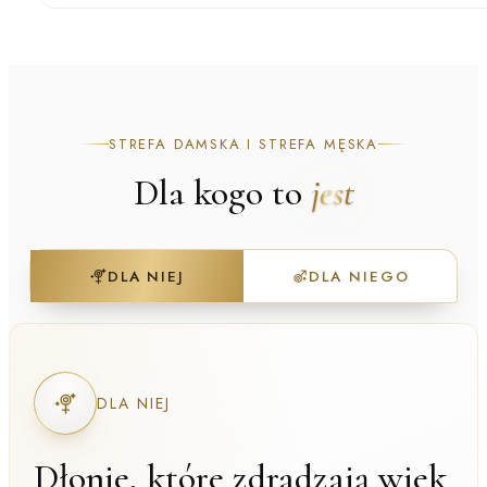
STREFA DAMSKA I STREFA MĘSKA
Dla kogo to
jest
DLA NIEJ
DLA NIEGO
DLA NIEJ
Dłonie, które zdradzają wiek