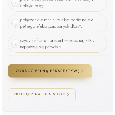
2
odkryte buty;
połączenie z
manicure
albo
pedicure
dla
3
pełnego efektu „zadbanych dłoni";
czysty self-care i
prezent
— voucher, który
4
naprawdę się przydaje.
ZOBACZ PEŁNĄ PERSPEKTYWĘ
PRZEŁĄCZ NA: DLA NIEGO