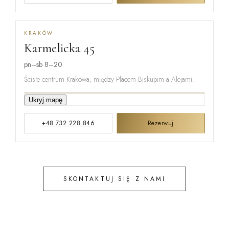
KRAKÓW
Karmelicka 45
MIŃSKA
pn–sb 8–20
Ścisłe centrum Krakowa, między Placem Biskupim a Alejami.
KARMELICKA
Ukryj mapę
+48 732 228 846
Rezerwuj
KREMEROW
SKONTAKTUJ SIĘ Z NAMI
STEFANA B