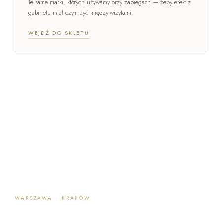
Te same marki, których używamy przy zabiegach — żeby efekt z
gabinetu miał czym żyć między wizytami.
WEJDŹ DO SKLEPU
WARSZAWA · KRAKÓW