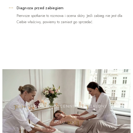
Diagnoza przed zabiegiem
Pierwsze spotkanie to rozmowa i ocena skóry. Jeśli zabieg nie jest dla
Ciebie właściwy, powiemy to zamiast go sprzedać.
300+
3
ZABIEGÓW W CENNIKU
·
SALONY
·
OD
2013
ROKU