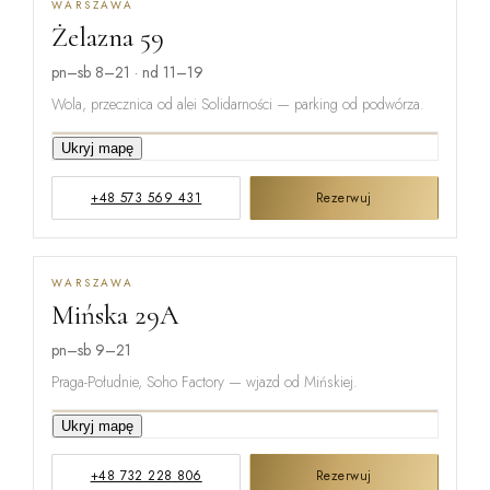
WARSZAWA
Żelazna 59
pn–sb 8–21 · nd 11–19
Wola, przecznica od alei Solidarności — parking od podwórza.
Ukryj mapę
GRZYBOWSKA
+48 573 569 431
Rezerwuj
ŻELAZNA
WARSZAWA
Mińska 29A
ŁUCKA
pn–sb 9–21
Praga-Południe, Soho Factory — wjazd od Mińskiej.
Ukryj mapę
ŻUPNICZA
+48 732 228 806
Rezerwuj