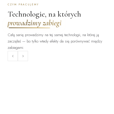
CZYM PRACUJEMY
Technologie, na których
prowadzimy zabiegi
Całą serię prowadzimy na tej samej technologii, na której ją
zaczęłaś — bo tylko wtedy efekty da się porównywać między
ZABIEG DOSTĘPNY:
ZABIEG DOSTĘPNY:
WARSZAWA · KRAKÓW
WARSZAWA · KRAKÓW
zabiegami.
ClearLift
Endermologia LPG
Laser frakcyjny bez okresu
Mechaniczne opracowanie tkanki
gojenia — zabieg, po którym
— cellulit, obrzęki, napięcie
wraca się do pracy.
skóry.