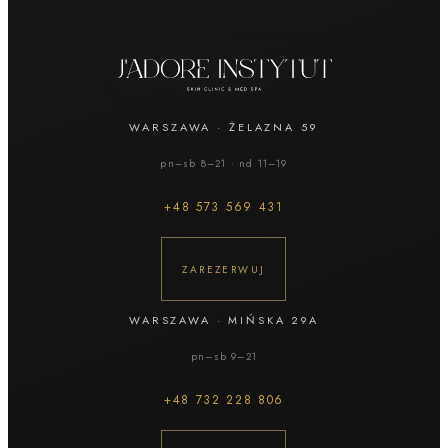
WARSZAWA
·
ŻELAZNA 59
pn–sb 8–21 · nd 11–19
+48
573 569 431
ZAREZERWUJ
WARSZAWA
·
MIŃSKA 29A
pn–sb 9–21
+48
732 228 806