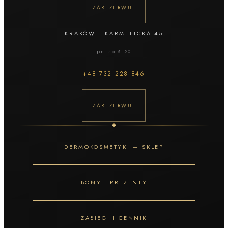
ZAREZERWUJ
KRAKÓW
·
KARMELICKA 45
pn–sb 8–20
+48
732 228 846
ZAREZERWUJ
DERMOKOSMETYKI — SKLEP
BONY I PREZENTY
ZABIEGI I CENNIK