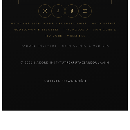
MEDYCYNA ESTETYCZNA · KOSMETOLOGIA · MEZOTERAPIA ·
MODELOWANIE SYLWETKI · TRYCHOLOGIA · MANICURE &
PEDICURE · WELLNESS
J’ADORE INSTYTUT · SKIN CLINIC & MED SPA
© 2026 J’ADORE INSTYTUT
REKRUTACJA
REGULAMIN
POLITYKA PRYWATNOŚCI