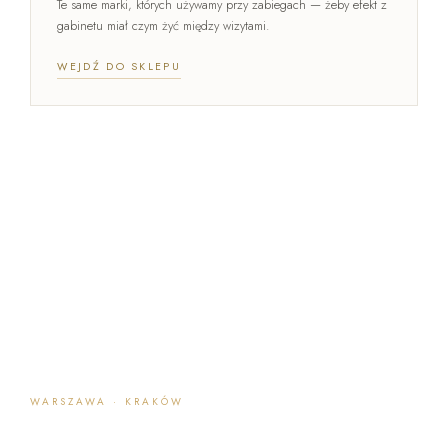
Te same marki, których używamy przy zabiegach — żeby efekt z
gabinetu miał czym żyć między wizytami.
WEJDŹ DO SKLEPU
WARSZAWA · KRAKÓW