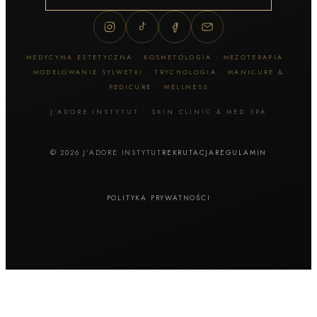
MEDYCYNA ESTETYCZNA · KOSMETOLOGIA · MEZOTERAPIA ·
MODELOWANIE SYLWETKI · TRYCHOLOGIA · MANICURE &
PEDICURE · WELLNESS
J’ADORE INSTYTUT · SKIN CLINIC & MED SPA
© 2026 J’ADORE INSTYTUT
REKRUTACJA
REGULAMIN
POLITYKA PRYWATNOŚCI