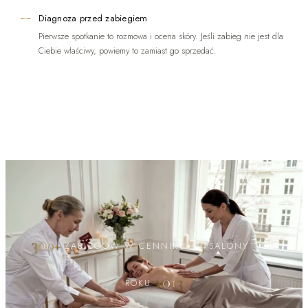
Diagnoza przed zabiegiem
Pierwsze spotkanie to rozmowa i ocena skóry. Jeśli zabieg nie jest dla
Ciebie właściwy, powiemy to zamiast go sprzedać.
300+
3
ZABIEGÓW W CENNIKU
·
SALONY
·
OD
2013
ROKU