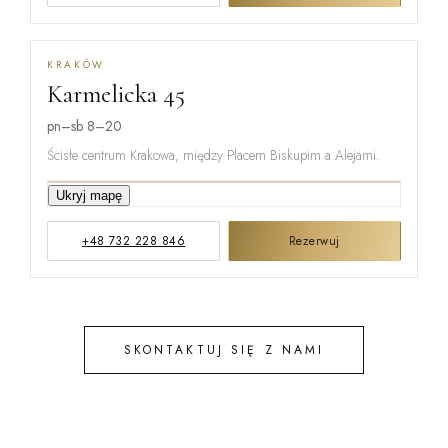
KRAKÓW
Karmelicka 45
MIŃSKA
pn–sb 8–20
Ścisłe centrum Krakowa, między Placem Biskupim a Alejami.
KARMELICKA
Ukryj mapę
+48 732 228 846
Rezerwuj
KREMEROW
SKONTAKTUJ SIĘ Z NAMI
STEFANA B