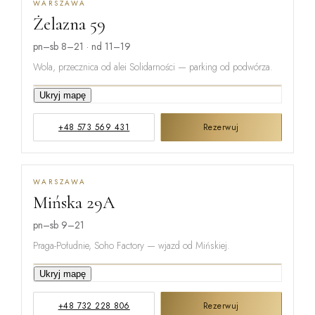
WARSZAWA
Żelazna 59
pn–sb 8–21 · nd 11–19
Wola, przecznica od alei Solidarności — parking od podwórza.
Ukryj mapę
GRZYBOWSKA
+48 573 569 431
Rezerwuj
ŻELAZNA
WARSZAWA
Mińska 29A
ŁUCKA
pn–sb 9–21
Praga-Południe, Soho Factory — wjazd od Mińskiej.
Ukryj mapę
ŻUPNICZA
+48 732 228 806
Rezerwuj