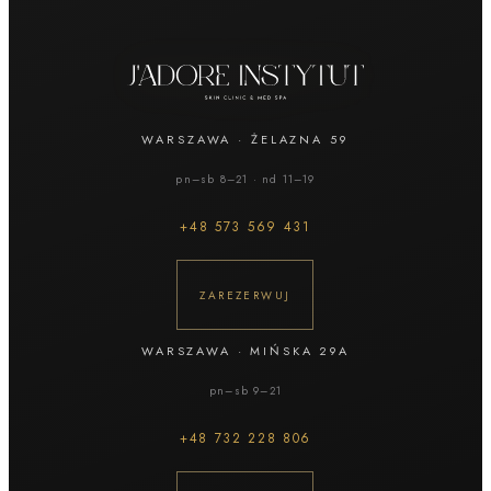
WARSZAWA
·
ŻELAZNA 59
pn–sb 8–21 · nd 11–19
+48
573 569 431
ZAREZERWUJ
WARSZAWA
·
MIŃSKA 29A
pn–sb 9–21
+48
732 228 806