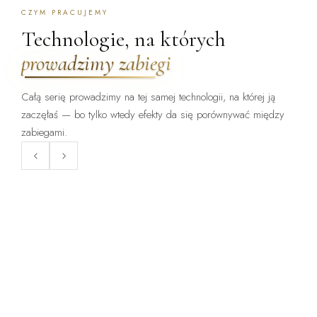
CZYM PRACUJEMY
Technologie, na których
prowadzimy zabiegi
Całą serię prowadzimy na tej samej technologii, na której ją
zaczęłaś — bo tylko wtedy efekty da się porównywać między
ZABIEG DOSTĘPNY:
ZABIEG DOSTĘPNY:
WARSZAWA · KRAKÓW
WARSZAWA · KRAKÓW
zabiegami.
ClearLift
Endermologia LPG
Laser frakcyjny bez okresu
Mechaniczne opracowanie tkanki
gojenia — zabieg, po którym
— cellulit, obrzęki, napięcie
wraca się do pracy.
skóry.