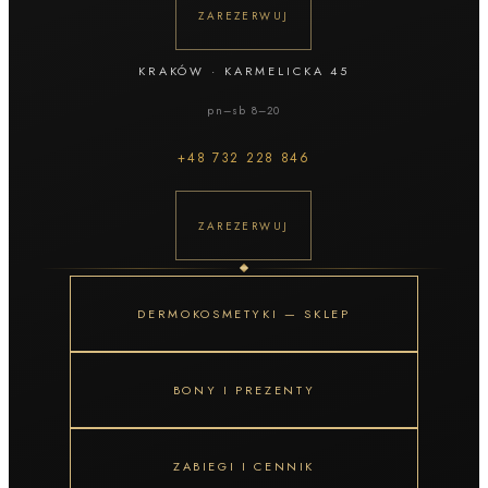
ZAREZERWUJ
KRAKÓW
·
KARMELICKA 45
pn–sb 8–20
+48
732 228 846
ZAREZERWUJ
DERMOKOSMETYKI — SKLEP
BONY I PREZENTY
ZABIEGI I CENNIK