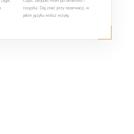
trzyga,
część zespołu mówi po ukraińsku i
e
rosyjsku. Daj znać przy rezerwacji, w
jakim języku wolisz wizytę.