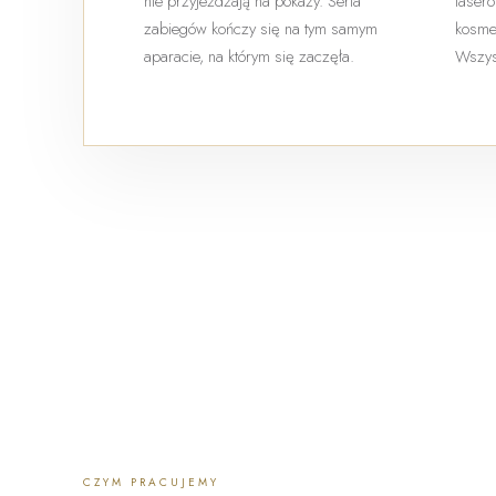
nie przyjeżdżają na pokazy. Seria
lasero
zabiegów kończy się na tym samym
kosmet
aparacie, na którym się zaczęła.
Wszys
CZYM PRACUJEMY