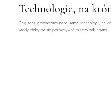
Technologie, na któ
ZABIEG DOSTĘPNY:
ZABIEG 
Całą serię prowadzimy na tej samej technologii, na kt
WARSZAWA · KRAKÓW
WARSZA
ClearLift
Ender
wtedy efekty da się porównywać między zabiegami.
Laser frakcyjny bez okresu gojenia — zabieg, po
Mechanicz
którym wraca się do pracy.
obrzęki, n