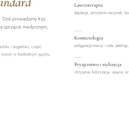
tandard
Laseroterapia
depilacja, zamykanie naczynek, las
. Dziś prowadzimy trzy
na sprzęcie medycznym,
Kosmetologia
pielęgnacja twarzy i ciała, peelingi
olsku i angielsku, część
z wizyty w konkretnym języku,
Fryzjerstwo i stylizacja
strzyżenie, koloryzacja, upięcia, p