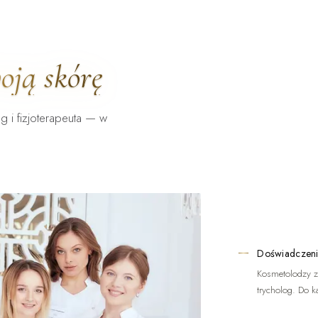
oją skórę
g i fizjoterapeuta — w
Doświadczeni
Kosmetolodzy z
trycholog. Do k