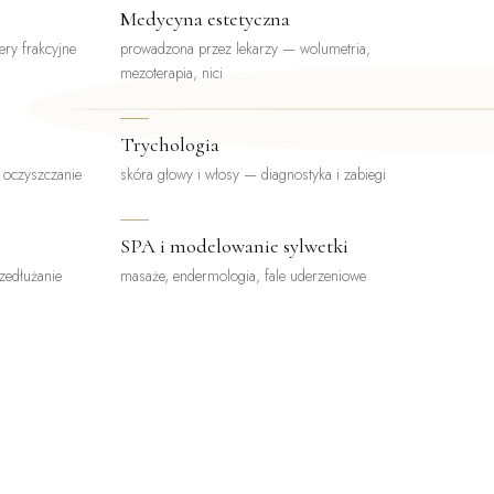
Medycyna estetyczna
ery frakcyjne
prowadzona przez lekarzy — wolumetria,
mezoterapia, nici
Trychologia
, oczyszczanie
skóra głowy i włosy — diagnostyka i zabiegi
SPA i modelowanie sylwetki
rzedłużanie
masaże, endermologia, fale uderzeniowe