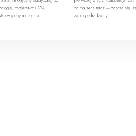
terapii i medycyny estetycznej po
pierwszej wizyty. Konsultacja rozs
ologię, fryzjerstwo i SPA.
co ma sens teraz — zdarza się, ż
tko w jednym miejscu.
zabieg odradzamy.