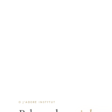
a całą serię prowadzimy na tej samej, na której się zaczę
zaczynamy od rozmowy i oceny skóry: jeśli zabieg nie jest
powiemy to zamiast go sprzedać. Przyjmujemy klientki z Po
po polsku i angielsku, a część zespołu mówi też po ukraińs
ZAREZERWUJ WIZYTĘ
SKONTAKTUJ SIĘ
ZNAJDŹ 
O J’ADORE INSTYTUT