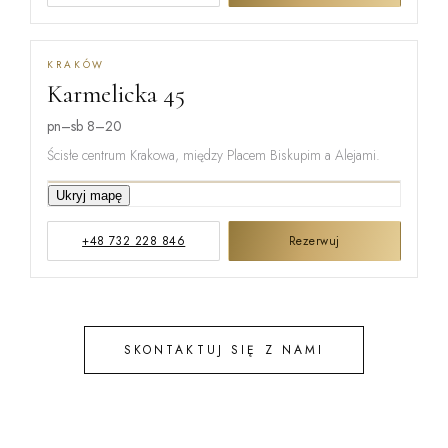
KRAKÓW
Karmelicka 45
MIŃSKA
pn–sb 8–20
Ścisłe centrum Krakowa, między Placem Biskupim a Alejami.
KARMELICKA
Ukryj mapę
+48 732 228 846
Rezerwuj
KREMEROW
SKONTAKTUJ SIĘ Z NAMI
STEFANA B