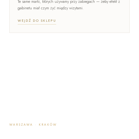
Te same marki, których używamy przy zabiegach — żeby efekt z
gabinetu miał czym żyć między wizytami.
WEJDŹ DO SKLEPU
WARSZAWA · KRAKÓW