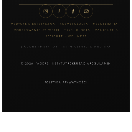
MEDYCYNA ESTETYCZNA · KOSMETOLOGIA · MEZOTERAPIA ·
MODELOWANIE SYLWETKI · TRYCHOLOGIA · MANICURE &
PEDICURE · WELLNESS
J’ADORE INSTYTUT · SKIN CLINIC & MED SPA
© 2026 J’ADORE INSTYTUT
REKRUTACJA
REGULAMIN
POLITYKA PRYWATNOŚCI