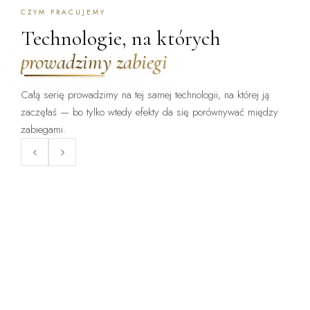
CZYM PRACUJEMY
Technologie, na których
prowadzimy zabiegi
Całą serię prowadzimy na tej samej technologii, na której ją
zaczęłaś — bo tylko wtedy efekty da się porównywać między
ZABIEG DOSTĘPNY:
ZABIEG DOSTĘPNY:
WARSZAWA · KRAKÓW
WARSZAWA · KRAKÓW
zabiegami.
ClearLift
Endermologia LPG
Laser frakcyjny bez okresu
Mechaniczne opracowanie tkanki
gojenia — zabieg, po którym
— cellulit, obrzęki, napięcie
wraca się do pracy.
skóry.