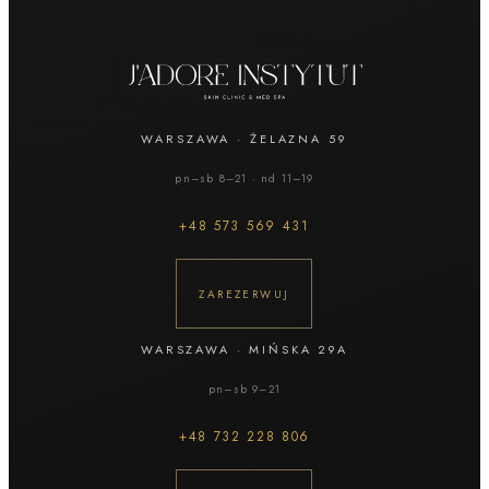
WARSZAWA
·
ŻELAZNA 59
pn–sb 8–21 · nd 11–19
+48
573 569 431
ZAREZERWUJ
WARSZAWA
·
MIŃSKA 29A
pn–sb 9–21
+48
732 228 806