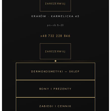
ZAREZERWUJ
KRAKÓW
·
KARMELICKA 45
pn–sb 8–20
+48
732 228 846
ZAREZERWUJ
DERMOKOSMETYKI — SKLEP
BONY I PREZENTY
ZABIEGI I CENNIK