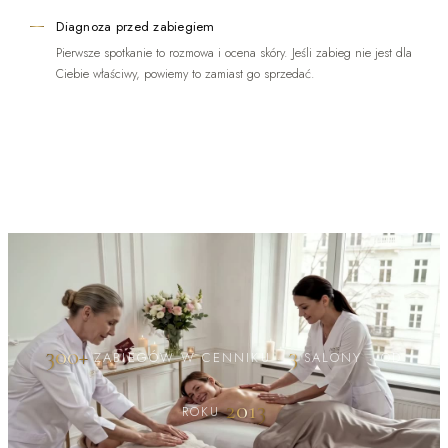
Diagnoza przed zabiegiem
Pierwsze spotkanie to rozmowa i ocena skóry. Jeśli zabieg nie jest dla
Ciebie właściwy, powiemy to zamiast go sprzedać.
300+
3
ZABIEGÓW W CENNIKU
·
SALONY
·
OD
2013
ROKU