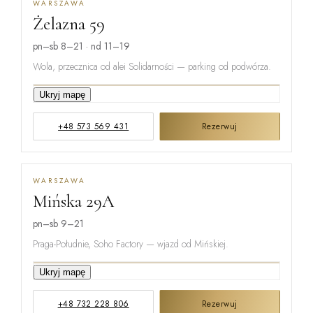
WARSZAWA
Żelazna 59
pn–sb 8–21 · nd 11–19
Wola, przecznica od alei Solidarności — parking od podwórza.
Ukryj mapę
GRZYBOWSKA
+48 573 569 431
Rezerwuj
ŻELAZNA
WARSZAWA
Mińska 29A
ŁUCKA
pn–sb 9–21
Praga-Południe, Soho Factory — wjazd od Mińskiej.
Ukryj mapę
ŻUPNICZA
+48 732 228 806
Rezerwuj