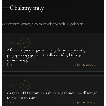
Obalamy mity
Co powtarza internet, a co naprawdę wychodzi w gabinecie.
→
Aftercare piercingu: 10 rzeczy, które naprawdę
przyspieszają gojenie (i kilka mitów, które je
spowalniają)
8 min
Jak jest naprawdę →
→
Czapka LED z domu a zabieg w gabinecie — dlaczego
to nie jest to samo
7 min
Jak jest naprawdę →