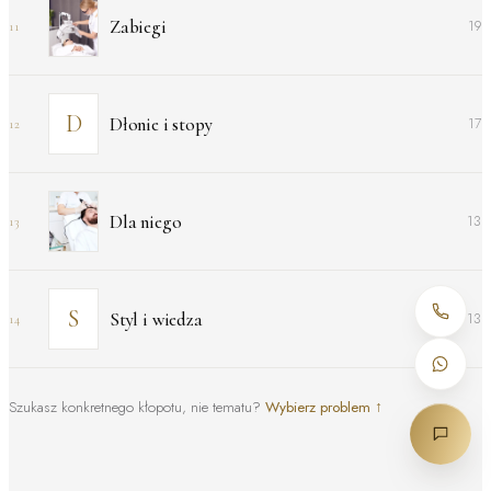
Zabiegi
19
11
Dłonie i stopy
17
12
Dla niego
13
13
Styl i wiedza
13
14
Szukasz konkretnego kłopotu, nie tematu?
Wybierz problem
↑