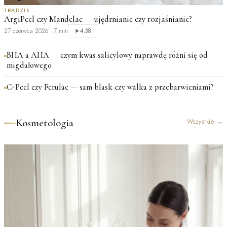
TRĄDZIK
ArgiPeel czy Mandelac — ujędrnianie czy rozjaśnianie?
27 czerwca 2026
·
7 min
4:38
BHA a AHA — czym kwas salicylowy naprawdę różni się od
migdałowego
C-Peel czy Ferulac — sam blask czy walka z przebarwieniami?
Kosmetologia
Wszystkie
→