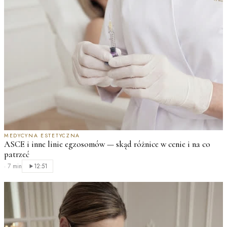
MEDYCYNA ESTETYCZNA
ASCE i inne linie egzosomów — skąd różnice w cenie i na co
patrzeć
·
7 min
12:51