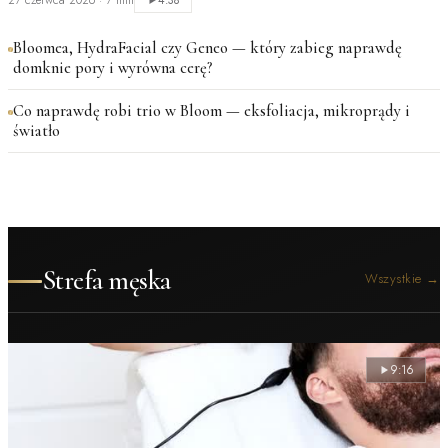
27 czerwca 2026
·
7 min
4:38
Bloomea, HydraFacial czy Geneo — który zabieg naprawdę
domknie pory i wyrówna cerę?
Co naprawdę robi trio w Bloom — eksfoliacja, mikroprądy i
światło
Strefa męska
Wszystkie
→
9:16