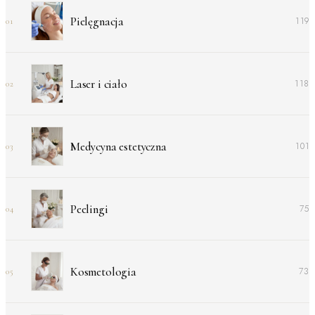
Pielęgnacja
119
01
Laser i ciało
118
02
Medycyna estetyczna
101
03
Peelingi
75
04
Kosmetologia
73
05