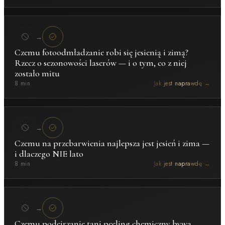
→
Czemu fotoodmładzanie robi się jesienią i zimą?
Rzecz o sezonowości laserów — i o tym, co z niej
zostało mitu
8 min
Jak jest naprawdę →
→
Czemu na przebarwienia najlepsza jest jesień i zima —
i dlaczego NIE lato
8 min
Jak jest naprawdę →
→
Czemu podejrzanie tani peeling chemiczny bywa