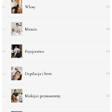
Włosy
52
06
Masaże
49
07
Fryzjerstwo
44
08
Depilacja i brwi
43
09
Makijaż permanentny
26
10