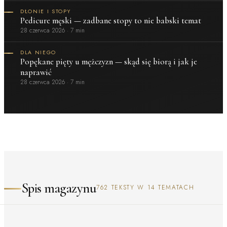
DŁONIE I STOPY
Pedicure męski — zadbane stopy to nie babski temat
28 czerwca 2026
·
7 min
DLA NIEGO
Popękane pięty u mężczyzn — skąd się biorą i jak je
naprawić
28 czerwca 2026
·
7 min
Spis magazynu
762 TEKSTY W 14 TEMATACH