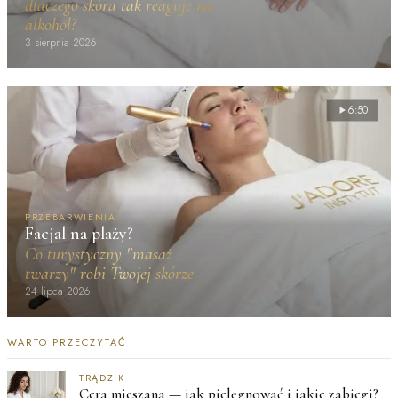
dlaczego skóra tak reaguje na
alkohol?
3 sierpnia 2026
6:50
PRZEBARWIENIA
Facjal na plaży?
Co turystyczny "masaż
twarzy" robi Twojej skórze
24 lipca 2026
WARTO PRZECZYTAĆ
TRĄDZIK
Cera mieszana — jak pielęgnować i jakie zabiegi?