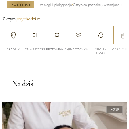
uszczająca się — zabiegi i pielęgnacja
Grzybica paznokci, wrastające paznokcie, piel
HOT TERAZ
Z czym
przychodzisz
TRĄDZIK
ZMARSZCZKI
PRZEBARWIENIA
NACZYNKA
SUCHA
CERA TŁU
SKÓRA
Na dziś
3:39