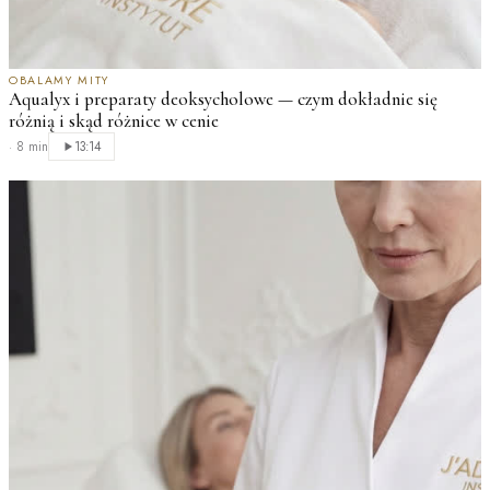
OBALAMY MITY
Aqualyx i preparaty deoksycholowe — czym dokładnie się
różnią i skąd różnice w cenie
·
8 min
13:14