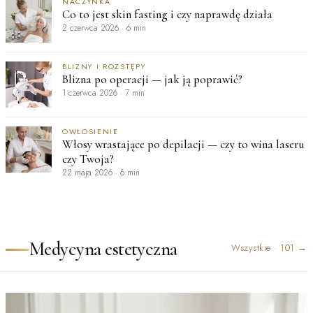
NACZYNKA
Co to jest skin fasting i czy naprawdę działa
2 czerwca 2026
·
6 min
BLIZNY I ROZSTĘPY
Blizna po operacji — jak ją poprawić?
1 czerwca 2026
·
7 min
OWŁOSIENIE
Włosy wrastające po depilacji — czy to wina laseru
czy Twoja?
22 maja 2026
·
6 min
Medycyna estetyczna
Wszystkie
·
101
→