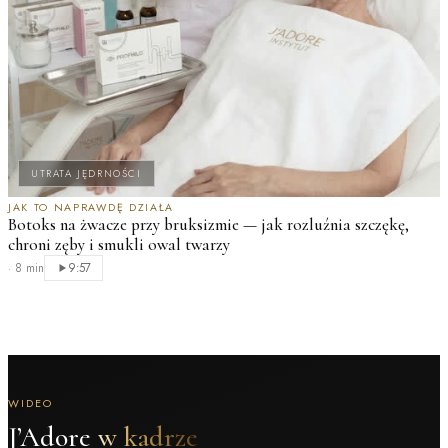
UTRATA JĘDRNOŚCI
JAK TO NAPRAWDĘ DZIAŁA
Botoks na żwacze przy bruksizmie — jak rozluźnia szczękę,
chroni zęby i smukli owal twarzy
·
8 min
9:57
WIDEO
J’Adore
w kadrze