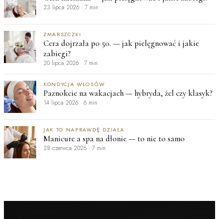
23 lipca 2026
·
7 min
ZMARSZCZKI
Cera dojrzała po 50. — jak pielęgnować i jakie
zabiegi?
20 lipca 2026
·
7 min
KONDYCJA WŁOSÓW
Paznokcie na wakacjach — hybryda, żel czy klasyk?
14 lipca 2026
·
6 min
JAK TO NAPRAWDĘ DZIAŁA
Manicure a spa na dłonie — to nie to samo
28 czerwca 2026
·
7 min