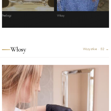
Peelingi
Włosy
Włosy
Wszystkie
·
52
→