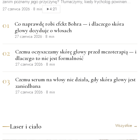
zanim poznamy jego przyczynę? Tłumaczymy, kiedy trycholog powinien
być…
27 czerwca 2026
·
8 min
4:21
01
Co naprawdę robi efekt Bohra — i dlaczego skóra
głowy decyduje o włosach
27 czerwca 2026
·
8 min
02
Czemu oczyszczamy skórę głowy przed mezoterapią — i
dlaczego to nie jest formalność
27 czerwca 2026
·
8 min
03
Czemu serum na włosy nie działa, gdy skóra głowy jest
zaniedbana
27 czerwca 2026
·
8 min
Laser i ciało
Wszystkie
→