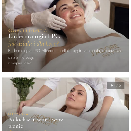
CELLULIT I SYLWETKA
Endermologia LPG
jak działa i dla kogo?
Endermologia LPG Alliance — cellulit, ujędrnianie ciała, drenaż. Jak
działa, ile sesji.
6 sierpnia 2026
4:46
NACZYNKA
Po kieliszku wina twarz
płonie