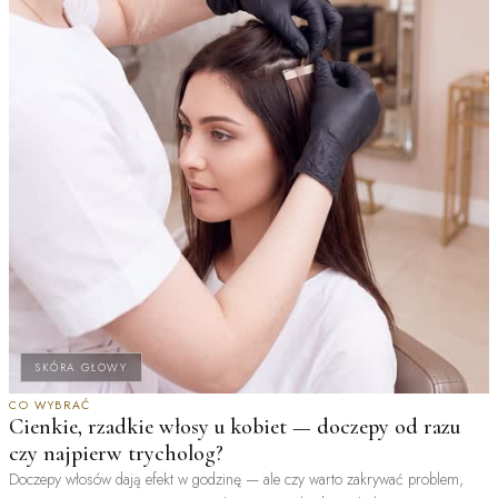
SKÓRA GŁOWY
CO WYBRAĆ
Cienkie, rzadkie włosy u kobiet — doczepy od razu
czy najpierw trycholog?
Doczepy włosów dają efekt w godzinę — ale czy warto zakrywać problem,