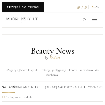
WARSZAWA · KRAKÓW
PRZEJDŹ DO TREŚCI
PL
EN
Beauty News
by
J’Adore
Magazyn J’Adore Instytut — zabiegi, pielęgnacja i trendy. Do czytania i do
słuchania.
NA DZIŚ
OBALAMY MITY
PIELĘGNACJA
MEDYCYNA ESTETYCZNA
WI