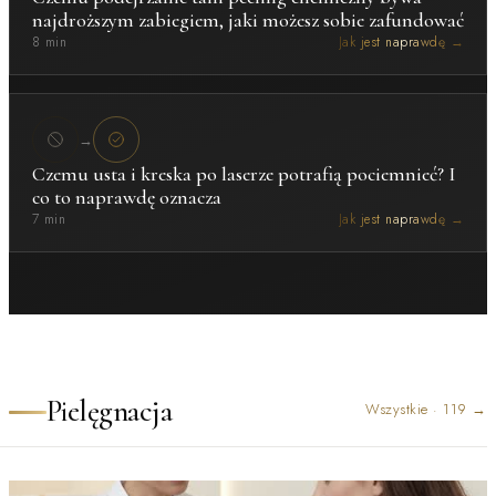
najdroższym zabiegiem, jaki możesz sobie zafundować
8 min
Jak jest naprawdę →
→
Czemu usta i kreska po laserze potrafią pociemnieć? I
co to naprawdę oznacza
7 min
Jak jest naprawdę →
Pielęgnacja
Wszystkie
·
119
→