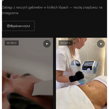
Zabiegi z naszych gabinetów w krótkich klipach — resztę znajdziesz na
Instagramie.
@jadoreinstytut
WIDEO
WIDEO