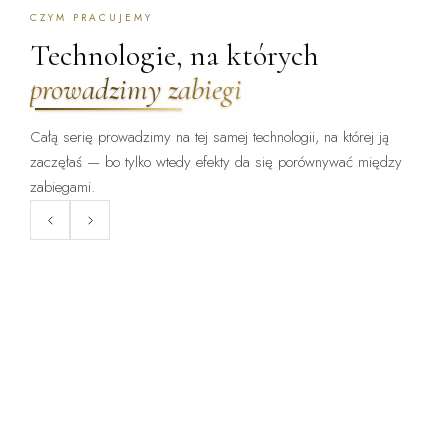
CZYM PRACUJEMY
Technologie, na których
prowadzimy zabiegi
Całą serię prowadzimy na tej samej technologii, na której ją
zaczęłaś — bo tylko wtedy efekty da się porównywać między
ZABIEG DOSTĘPNY:
ZABIEG DOSTĘPNY:
WARSZAWA · KRAKÓW
WARSZAWA · KRAKÓW
zabiegami.
ClearLift
Endermologia LPG
Laser frakcyjny bez okresu
Mechaniczne opracowanie tkanki
gojenia — zabieg, po którym
— cellulit, obrzęki, napięcie
wraca się do pracy.
skóry.