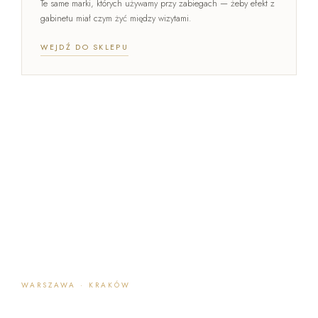
Te same marki, których używamy przy zabiegach — żeby efekt z
gabinetu miał czym żyć między wizytami.
WEJDŹ DO SKLEPU
WARSZAWA · KRAKÓW