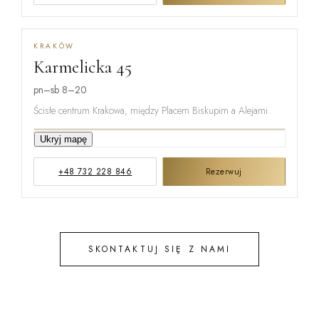
KRAKÓW
Karmelicka 45
MIŃSKA
pn–sb 8–20
Ścisłe centrum Krakowa, między Placem Biskupim a Alejami.
KARMELICKA
Ukryj mapę
+48 732 228 846
Rezerwuj
KREMEROW
SKONTAKTUJ SIĘ Z NAMI
STEFANA B