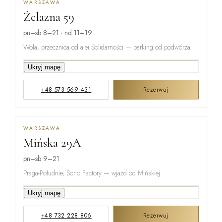
WARSZAWA
Żelazna 59
pn–sb 8–21 · nd 11–19
Wola, przecznica od alei Solidarności — parking od podwórza.
Ukryj mapę
GRZYBOWSKA
+48 573 569 431
Rezerwuj
ŻELAZNA
WARSZAWA
Mińska 29A
ŁUCKA
pn–sb 9–21
Praga-Południe, Soho Factory — wjazd od Mińskiej.
Ukryj mapę
ŻUPNICZA
+48 732 228 806
Rezerwuj