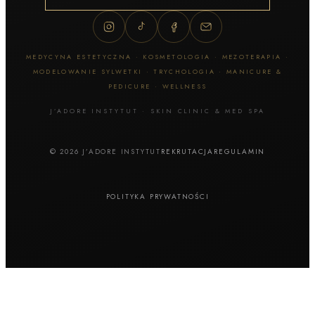
MEDYCYNA ESTETYCZNA · KOSMETOLOGIA · MEZOTERAPIA ·
MODELOWANIE SYLWETKI · TRYCHOLOGIA · MANICURE &
PEDICURE · WELLNESS
J’ADORE INSTYTUT · SKIN CLINIC & MED SPA
© 2026 J’ADORE INSTYTUT
REKRUTACJA
REGULAMIN
POLITYKA PRYWATNOŚCI