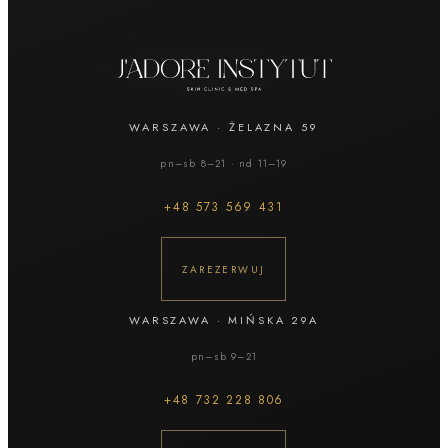
WARSZAWA
·
ŻELAZNA 59
pn–sb 8–21 · nd 11–19
+48
573 569 431
ZAREZERWUJ
WARSZAWA
·
MIŃSKA 29A
pn–sb 9–21
+48
732 228 806