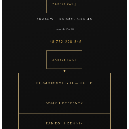
ZAREZERWUJ
KRAKÓW
·
KARMELICKA 45
pn–sb 8–20
+48
732 228 846
ZAREZERWUJ
DERMOKOSMETYKI — SKLEP
BONY I PREZENTY
ZABIEGI I CENNIK