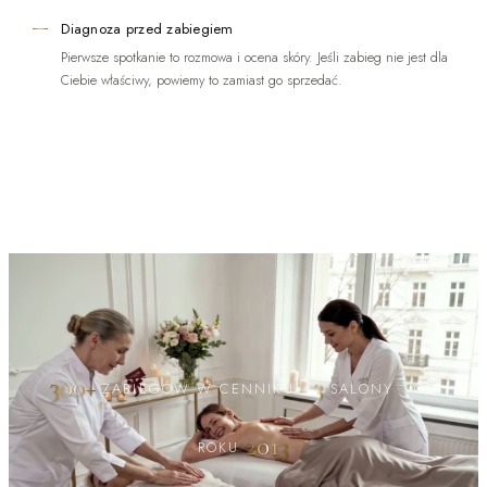
Diagnoza przed zabiegiem
Pierwsze spotkanie to rozmowa i ocena skóry. Jeśli zabieg nie jest dla
Ciebie właściwy, powiemy to zamiast go sprzedać.
300+
3
ZABIEGÓW W CENNIKU
·
SALONY
·
OD
2013
ROKU