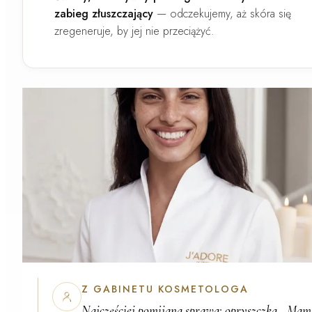
zabieg złuszczający
—
odczekujemy, aż skóra się
zregeneruje, by jej nie przeciążyć.
Z GABINETU KOSMETOLOGA
Najczęściej pomijana sprawa:
opryszczka
. „Mam