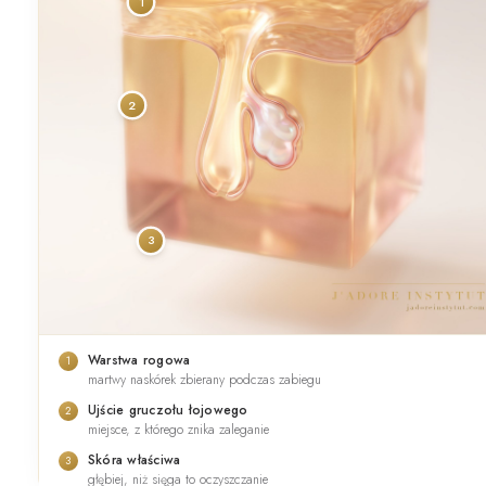
1
2
3
Warstwa rogowa
1
martwy naskórek zbierany podczas zabiegu
Ujście gruczołu łojowego
2
miejsce, z którego znika zaleganie
Skóra właściwa
3
głębiej, niż sięga to oczyszczanie