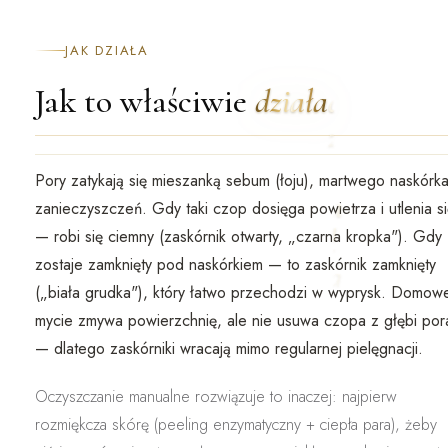
JAK DZIAŁA
Jak to właściwie
działa
Pory zatykają się mieszanką
sebum (łoju), martwego naskórka
zanieczyszczeń
. Gdy taki czop dosięga powietrza i utlenia s
— robi się ciemny (zaskórnik otwarty, „czarna kropka"). Gdy
zostaje zamknięty pod naskórkiem — to zaskórnik zamknięty
(„biała grudka"), który łatwo przechodzi w wyprysk. Domow
mycie zmywa powierzchnię, ale
nie usuwa czopa z głębi por
— dlatego zaskórniki wracają mimo regularnej pielęgnacji.
Oczyszczanie manualne rozwiązuje to inaczej: najpierw
rozmiękcza
skórę (peeling enzymatyczny + ciepła para), żeby