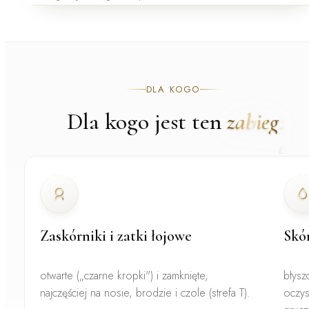
DLA KOGO
Dla kogo jest ten
zabieg
Zaskórniki i zatki łojowe
Skór
otwarte („czarne kropki") i zamknięte,
błysz
najczęściej na nosie, brodzie i czole (strefa T).
oczys