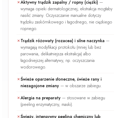
Aktywny trądzik zapalny / ropny (ciężki)
—
wymaga opieki dermatologicznej; ekstrakcja mogłaby
nasilić zmiany. Oczyszczanie manualne dotyczy
trądziku zaskórnikowego i łagodnego, nie ciężkiego
ropnego.
Trądzik różowaty (rozacea) i silne naczynka
—
wymagają modyfikacji protokołu (mniej lub bez
parowania, delikatniejsza ekstrakcja) albo
łagodniejszej alternatywy, np. oczyszczania
wodorowego.
Świeże oparzenie słoneczne, świeże rany i
niezagojone zmiany
—
w obszarze zabiegu.
Alergia na preparaty
—
stosowane w zabiegu
(peeling enzymatyczny, maski).
Świeży, intensywny peeling chemiczny lub