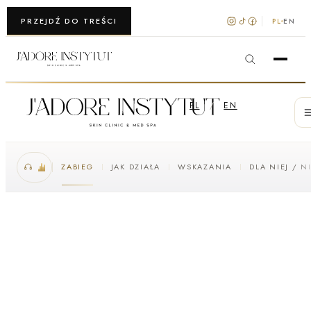
WARSZAWA · KRAKÓW
PRZEJDŹ DO TREŚCI
PL
EN
PL
/
EN
ZABIEG
JAK DZIAŁA
WSKAZANIA
DLA NIEJ / N