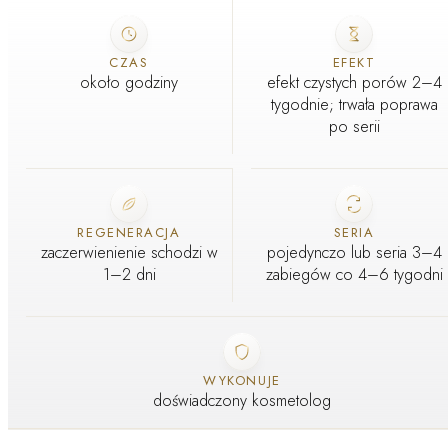
ZABIEG W GABINECIE J'ADORE
CZAS
EFEKT
około godziny
efekt czystych porów 2–4
tygodnie; trwała poprawa
po serii
REGENERACJA
SERIA
zaczerwienienie schodzi w
pojedynczo lub seria 3–4
1–2 dni
zabiegów co 4–6 tygodni
WYKONUJE
doświadczony kosmetolog