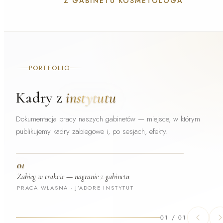
Z GABINETU KOSMETOLOGA
PORTFOLIO
Kadry z
instytutu
Dokumentacja pracy naszych gabinetów — miejsce, w którym
publikujemy kadry zabiegowe i, po sesjach, efekty.
01
Zabieg w trakcie — nagranie z gabinetu
PRACA WŁASNA · J’ADORE INSTYTUT
01
/
01