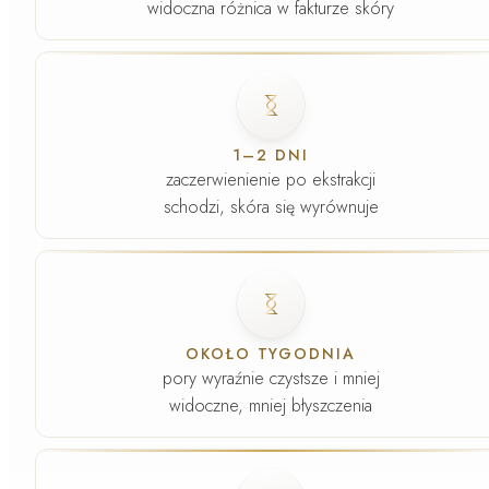
widoczna różnica w fakturze skóry
Faza
2
.
1–2 DNI
zaczerwienienie po ekstrakcji
schodzi, skóra się wyrównuje
Faza
3
.
OKOŁO TYGODNIA
pory wyraźnie czystsze i mniej
widoczne, mniej błyszczenia
Faza
4
.