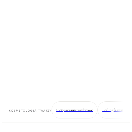
Oczyszczanie
manualne
Czyste pory — głębiej, niż dosięga domowe mycie.
Kontrolowana ekstrakcja zamiast wyciskania przed lustrem.
Oczyszczanie wodorowe
Peeling kawitacyjn
KOSMETOLOGIA TWARZY