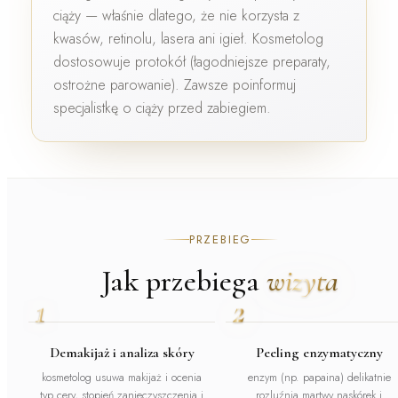
ciąży
— właśnie dlatego, że nie korzysta z
kwasów, retinolu, lasera ani igieł. Kosmetolog
dostosowuje protokół (łagodniejsze preparaty,
ostrożne parowanie). Zawsze poinformuj
specjalistkę o ciąży przed zabiegiem.
PRZEBIEG
Jak przebiega
wizyta
1
2
Demakijaż i analiza skóry
Peeling enzymatyczny
kosmetolog usuwa makijaż i ocenia
enzym (np. papaina) delikatnie
typ cery, stopień zanieczyszczenia i
rozluźnia martwy naskórek i