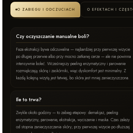
O ZABIEGU I ODCZUCIACH
O EFEKTACH I CZĘS
Czy oczyszczanie manualne boli?
Faza ekstrakcji bywa odczuwalna — najbardziej przy pierwszej wizycie
po długiej przerwie albo przy mocno zatkanej cerze — ale nie powinna
intensywnie boleć. Wcześniejszy peeling enzymatyczny i parowanie
rozmiękczają skórę i zaskórniki, więc dyskomfort jest minimalny. Z
każdą kolejną wizytą jest łatwiej, bo skóra jest mniej zanieczyszczona.
Ile to trwa?
Zwykle około godziny — to zabieg etapowy: demakijaż, peeling
enzymatyczny, parowanie, ekstrakcja, wyciszenie i maska. Czas zależy
od stopnia zanieczyszczenia skóry; przy pierwszej wizycie po dłuższej