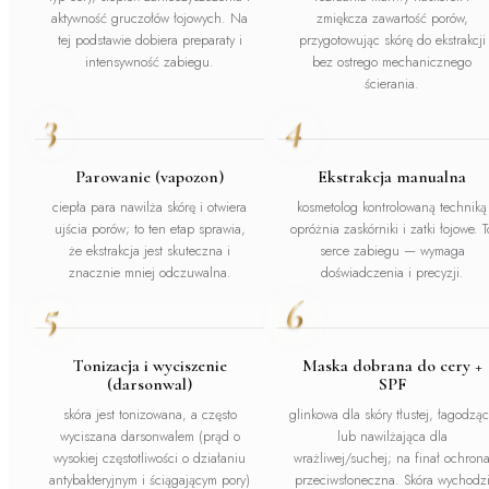
aktywność gruczołów łojowych. Na
zmiękcza zawartość porów,
tej podstawie dobiera preparaty i
przygotowując skórę do ekstrakcji
intensywność zabiegu.
bez ostrego mechanicznego
ścierania.
3
4
Parowanie (vapozon)
Ekstrakcja manualna
ciepła para nawilża skórę i otwiera
kosmetolog kontrolowaną techniką
ujścia porów; to ten etap sprawia,
opróżnia zaskórniki i zatki łojowe. T
że ekstrakcja jest skuteczna i
serce zabiegu — wymaga
znacznie mniej odczuwalna.
doświadczenia i precyzji.
5
6
Tonizacja i wyciszenie
Maska dobrana do cery +
(darsonwal)
SPF
skóra jest tonizowana, a często
glinkowa dla skóry tłustej, łagodzą
wyciszana darsonwalem (prąd o
lub nawilżająca dla
wysokiej częstotliwości o działaniu
wrażliwej/suchej; na finał ochron
antybakteryjnym i ściągającym pory)
przeciwsłoneczna. Skóra wychodz