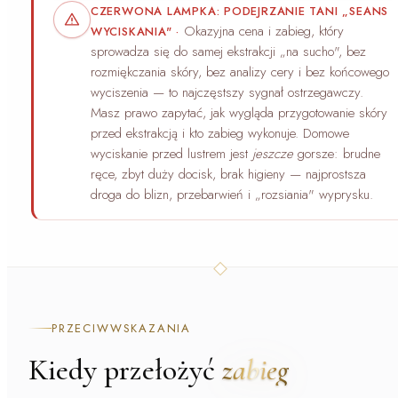
CZERWONA LAMPKA: PODEJRZANIE TANI „SEANS
Okazyjna cena i zabieg, który
WYCISKANIA"
·
sprowadza się do samej ekstrakcji „na sucho", bez
rozmiękczania skóry, bez analizy cery i bez końcowego
wyciszenia — to najczęstszy sygnał ostrzegawczy.
Masz prawo zapytać, jak wygląda przygotowanie skóry
przed ekstrakcją i kto zabieg wykonuje. Domowe
wyciskanie przed lustrem jest
jeszcze
gorsze: brudne
ręce, zbyt duży docisk, brak higieny — najprostsza
droga do blizn, przebarwień i „rozsiania" wyprysku.
PRZECIWWSKAZANIA
Kiedy przełożyć
zabieg