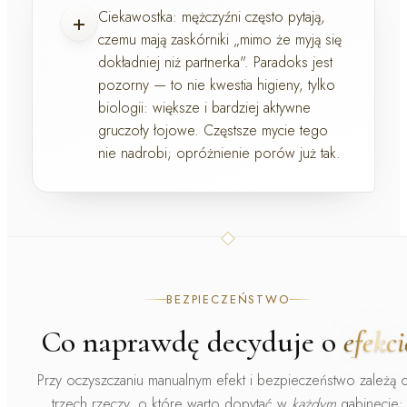
+
Ciekawostka:
mężczyźni często pytają,
czemu mają zaskórniki „mimo że myją się
dokładniej niż partnerka". Paradoks jest
pozorny — to nie kwestia higieny, tylko
biologii: większe i bardziej aktywne
gruczoły łojowe. Częstsze mycie tego
nie nadrobi; opróżnienie porów już tak.
BEZPIECZEŃSTWO
Co naprawdę decyduje o
efekci
Przy oczyszczaniu manualnym efekt i bezpieczeństwo zależą 
trzech rzeczy, o które warto dopytać w
każdym
gabinecie: