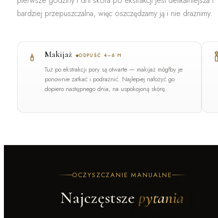
pierwsze godziny i dni skóra po ekstrakcji jest delikatniejsza i
bardziej przepuszczalna, więc oszczędzamy ją i nie drażnimy.
Makijaż
ODPUŚĆ 4–6 H
Tuż po ekstrakcji pory są otwarte — makijaż mógłby je
ponownie zatkać i podrażnić. Najlepiej nałożyć go
dopiero następnego dnia, na uspokojoną skórę.
OCZYSZCZANIE MANUALNE
Najczęstsze
pytania