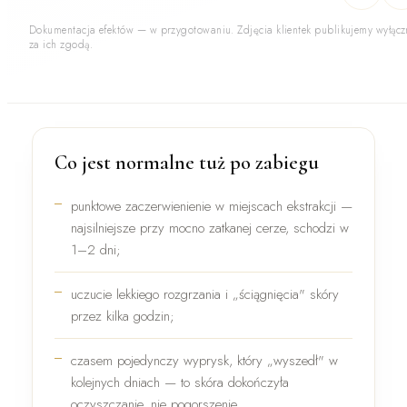
Dokumentacja efektów — w przygotowaniu. Zdjęcia klientek publikujemy wyłącz
za ich zgodą.
Co jest normalne tuż po zabiegu
punktowe zaczerwienienie
w miejscach ekstrakcji —
najsilniejsze przy mocno zatkanej cerze, schodzi w
1–2 dni;
uczucie lekkiego rozgrzania i „ściągnięcia" skóry
przez kilka godzin;
czasem
pojedynczy wyprysk
, który „wyszedł" w
kolejnych dniach — to skóra dokończyła
oczyszczanie, nie pogorszenie.