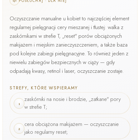
POSŁUCHAJ
·
DLA NIEJ
Oczyszczanie manualne u kobiet
to najczęściej element
regularnej pielęgnacji cery mieszanej i tłustej: walka z
zaskórnikami w strefie T, „reset" porów obciążonych
makijażem i miejskim zanieczyszczeniem, a także baza
pod kolejne zabiegi pielęgnacyjne. To również jeden z
niewielu zabiegów bezpiecznych w ciąży
— gdy
odpadają kwasy, retinol i laser, oczyszczanie zostaje.
STREFY, KTÓRE WSPIERAMY
zaskórniki na nosie i brodzie, „zatkane" pory
1
w strefie T;
cera obciążona makijażem — oczyszczanie
2
jako regularny reset;