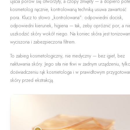
ujścia porów się otworzyły, a czopy zmiękły — a dopiero pot
kosmetolog
ręcznie, kontrolowaną techniką
usuwa zawartość
pora. Klucz to słowo „kontrolowana": odpowiedni docisk,
odpowiedni kierunek, higiena — tak, żeby opróżnić por, a ni
uszkodzić skóry wokół niego. Na koniec skóra jest tonizowan
wyciszona i zabezpieczona filtrem.
To zabieg
kosmetologiczny, nie medyczny
— bez igieł, bez
nakłuwania skóry. Jego siła nie tkwi w żadnym urządzeniu, tylk
doświadczeniu rąk
kosmetologa i w prawidłowym przygotowa
skóry przed ekstrakcją.