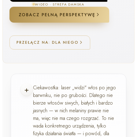
WIDEO ·
STREFA DAMSKA
ZOBACZ PEŁNĄ PERSPEKTYWĘ
PRZEŁĄCZ NA: DLA NIEGO
+
Ciekawostka:
laser „widzi" włos po jego
barwniku
, nie po grubości. Dlatego nie
bierze włosów
siwych, białych i bardzo
jasnych
— w nich melaniny prawie nie
ma, więc nie ma czego rozgrzać. To nie
wada konkretnego urządzenia, tylko
fizyka działania światła — i powód, dla