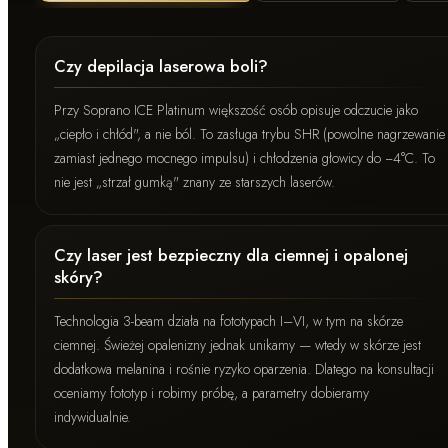
Czy depilacja laserowa boli?
Przy Soprano ICE Platinum większość osób opisuje odczucie jako
„ciepło i chłód", a nie ból. To zasługa trybu SHR (powolne nagrzewanie
zamiast jednego mocnego impulsu) i chłodzenia głowicy do −4°C. To
nie jest „strzał gumką" znany ze starszych laserów.
Czy laser jest bezpieczny dla ciemnej i opalonej
skóry?
Technologia 3-beam działa na fototypach I–VI, w tym na skórze
ciemnej. Świeżej opalenizny jednak unikamy — wtedy w skórze jest
dodatkowa melanina i rośnie ryzyko oparzenia. Dlatego na konsultacji
oceniamy fototyp i robimy próbę, a parametry dobieramy
indywidualnie.