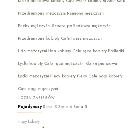
Klatka piersiowa kobiety
Cała twarz kobiety
Brzuch
Kark
Przedramiona mężczyźni
Ramiona mężczyźni
Pachy mężczyźni
Szpara pośladkowa mężczyźni
Przedramiona kobiety
Cała twarz mężczyźni
Uda mężczyźni
Uda kobiety
Całe ręce kobiety
Pośladki
Łydki kobiety
Całe ręce mężczyźni
Klatka piersiowa
Łydki mężczyźni
Plecy kobiety
Plecy
Całe nogi kobiety
Całe nogi mężczyźni
LICZBA ZABIEGÓW
Pojedynczy
Seria 3
Seria 4
Seria 5
Stopy kobiety