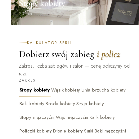
Stopy kobiety
20 min
KALKULATOR SERII
Dobierz swój zabieg
i policz
Zakres, liczba zabiegów i salon — cenę policzymy od
razu.
ZAKRES
Stopy kobiety
Wąsik kobiety
Linia brzucha kobiety
Baki kobiety
Broda kobiety
Szyja kobiety
Stopy mężczyźni
Wąs mężczyźni
Kark kobiety
Policzki kobiety
Dłonie kobiety
Sutki
Baki mężczyźni