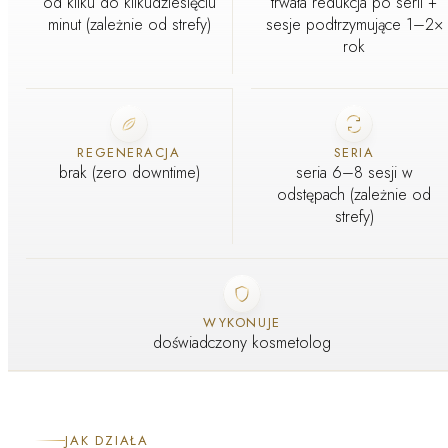
od kilku do kilkudziesięciu
trwała redukcja po serii +
minut (zależnie od strefy)
sesje podtrzymujące 1–2×
rok
REGENERACJA
SERIA
brak (zero downtime)
seria 6–8 sesji w
odstępach (zależnie od
strefy)
WYKONUJE
doświadczony kosmetolog
JAK DZIAŁA