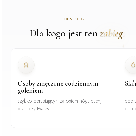
DLA KOGO
Dla kogo jest ten
zabieg
Osoby zmęczone codziennym
Skór
goleniem
szybko odrastającym zarostem nóg, pach,
podra
bikini czy twarzy.
po de