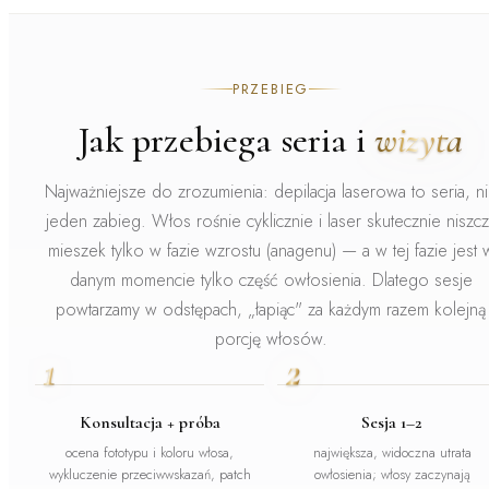
PRZEBIEG
Jak przebiega seria i
wizyta
Najważniejsze do zrozumienia:
depilacja laserowa to seria, n
jeden zabieg.
Włos rośnie cyklicznie i laser skutecznie niszcz
mieszek
tylko w fazie wzrostu (anagenu)
— a w tej fazie jest 
danym momencie tylko część owłosienia. Dlatego sesje
powtarzamy w odstępach, „łapiąc" za każdym razem kolejną
porcję włosów.
1
2
Konsultacja + próba
Sesja 1–2
ocena fototypu i koloru włosa,
największa, widoczna utrata
wykluczenie przeciwwskazań, patch
owłosienia; włosy zaczynają