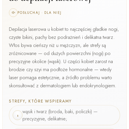
POSŁUCHAJ
·
DLA NIEJ
Depilacja laserowa u kobiet
to najczęściej gładkie nogi,
czyste bikini, pachy bez podrażnień i delikatna twarz.
Włos bywa cieńszy niż u mężczyzn, ale strefy są
zróżnicowane — od dużych powierzchni (nogi) po
precyzyjne okolice (wąsik). U części kobiet zarost na
brodzie czy szyi ma podłoże hormonalne — wtedy
laser pomaga estetycznie, a źródło problemu warto
skonsultować z dermatologiem lub endokrynologiem.
STREFY, KTÓRE WSPIERAMY
wąsik i twarz
(broda, baki, policzki) —
1
precyzyjnie, delikatnie;