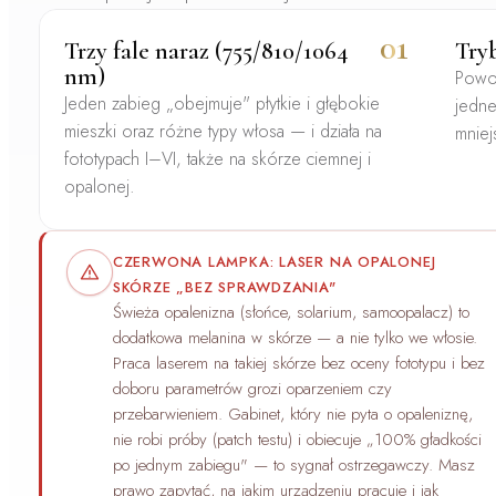
01
Trzy fale naraz (755/810/1064
Try
nm)
Powol
Jeden zabieg „obejmuje" płytkie i głębokie
jedn
mieszki oraz różne typy włosa — i działa na
mniej
fototypach I–VI
, także na skórze ciemnej i
opalonej.
CZERWONA LAMPKA: LASER NA OPALONEJ
SKÓRZE „BEZ SPRAWDZANIA"
Świeża opalenizna (słońce, solarium, samoopalacz) to
dodatkowa melanina w
skórze
— a nie tylko we włosie.
Praca laserem na takiej skórze bez oceny fototypu i bez
doboru parametrów grozi oparzeniem czy
przebarwieniem. Gabinet, który nie pyta o opaleniznę,
nie robi próby (patch testu) i obiecuje „100% gładkości
po jednym zabiegu" — to sygnał ostrzegawczy. Masz
prawo zapytać, na jakim urządzeniu pracuje i jak