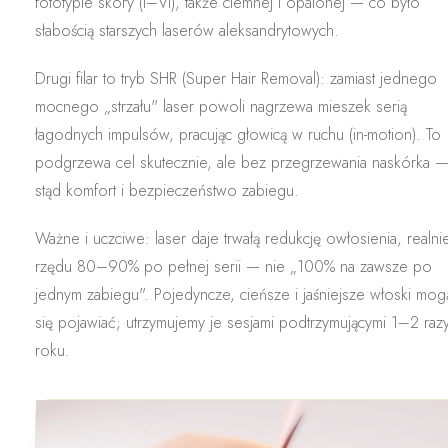
fototypie skóry (I–VI)
, także ciemnej i opalonej — co było
słabością starszych laserów aleksandrytowych.
Drugi filar to
tryb SHR (Super Hair Removal)
: zamiast jednego
mocnego „strzału" laser
powoli nagrzewa
mieszek serią
łagodnych impulsów, pracując głowicą
w ruchu
(in-motion). To
podgrzewa cel skutecznie, ale
bez przegrzewania naskórka
stąd komfort i bezpieczeństwo zabiegu.
Ważne i uczciwe:
laser daje
trwałą redukcję owłosienia
, realni
rzędu
80–90%
po pełnej serii — nie „100% na zawsze po
jednym zabiegu". Pojedyncze, cieńsze i jaśniejsze włoski mog
się pojawiać; utrzymujemy je sesjami podtrzymującymi 1–2 raz
roku.