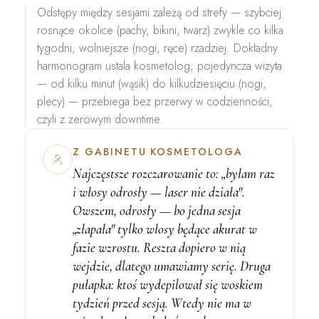
Odstępy między sesjami
zależą od strefy — szybciej
rosnące okolice (pachy, bikini, twarz) zwykle co kilka
tygodni, wolniejsze (nogi, ręce) rzadziej. Dokładny
harmonogram ustala kosmetolog; pojedyncza wizyta
— od kilku minut (wąsik) do kilkudziesięciu (nogi,
plecy) — przebiega bez przerwy w codzienności,
czyli z
zerowym downtime
.
Z GABINETU KOSMETOLOGA
Najczęstsze rozczarowanie to: „byłam raz
i włosy odrosły — laser nie działa".
Owszem, odrosły — bo jedna sesja
„złapała" tylko włosy będące akurat w
fazie wzrostu. Reszta dopiero w nią
wejdzie, dlatego umawiamy serię. Druga
pułapka: ktoś
wydepilował się woskiem
tydzień przed
sesją. Wtedy nie ma w