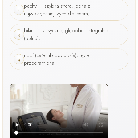
pachy
— szybka strefa, jedna z
2
najwdzięczniejszych dla lasera;
bikini
— klasyczne, głębokie i integralne
3
(pełne);
nogi
(całe lub podudzia),
ręce
i
4
przedramiona;