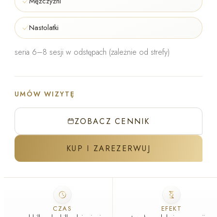
Mężczyźni
Nastolatki
seria 6–8 sesji w odstępach (zależnie od strefy)
UMÓW WIZYTĘ
ZOBACZ CENNIK
KUP I ZAREZERWUJ
ZABIEG W GABINECIE J'ADORE
Okulary ochronne zakłada i klientka, i osoba prowadząca zabieg
CZAS
EFEKT
GABINET ZABIEGOWY · WARSZAWA I KRAKÓW