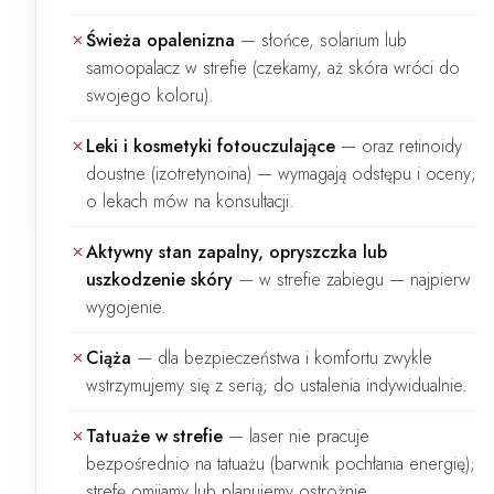
Świeża opalenizna
—
słońce, solarium lub
samoopalacz w strefie (czekamy, aż skóra wróci do
swojego koloru).
Leki i kosmetyki fotouczulające
—
oraz
retinoidy
doustne (izotretynoina)
— wymagają odstępu i oceny;
o lekach mów na konsultacji.
Aktywny stan zapalny, opryszczka lub
uszkodzenie skóry
—
w strefie zabiegu — najpierw
wygojenie.
Ciąża
—
dla bezpieczeństwa i komfortu zwykle
wstrzymujemy się z serią; do ustalenia indywidualnie.
Tatuaże w strefie
—
laser nie pracuje
bezpośrednio na tatuażu (barwnik pochłania energię);
strefę omijamy lub planujemy ostrożnie.