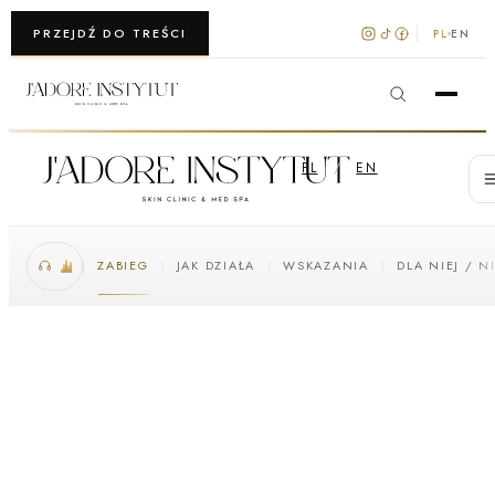
WARSZAWA · KRAKÓW
PRZEJDŹ DO TREŚCI
PL
EN
PL
/
EN
ZABIEG
JAK DZIAŁA
WSKAZANIA
DLA NIEJ / N