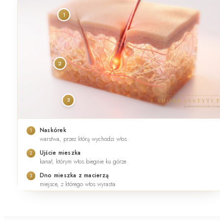
1
2
3
Naskórek
1
warstwa, przez którą wychodzi włos
Ujście mieszka
2
kanał, którym włos biegnie ku górze
Dno mieszka z macierzą
3
miejsce, z którego włos wyrasta