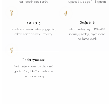
test i dobór parametrów
wypadać w ciągu 1–3 tygodni
3
4
Sesja 3–5
Sesja 6–8
narastająca trwała redukcja gęstości;
efekt finalny rzędu 80–90%
odrost coraz cieńszy i rzadszy
redukcji; zostają pojedyncze,
delikatne włoski
5
Podtrzymanie
1–2 sesje w roku, by utrzymać
gładkość i „dobić" odrastające
pojedyncze włosy