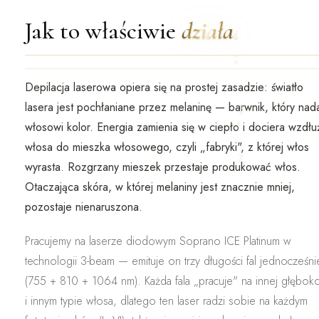
Jak to właściwie
działa
Depilacja laserowa opiera się na prostej zasadzie: światło
lasera jest pochłaniane przez
melaninę
— barwnik, który nad
włosowi kolor. Energia zamienia się w ciepło i dociera wzdłu
włosa do
mieszka włosowego
, czyli „fabryki", z której włos
wyrasta. Rozgrzany mieszek przestaje produkować włos.
Otaczająca skóra, w której melaniny jest znacznie mniej,
pozostaje nienaruszona.
Pracujemy na laserze diodowym
Soprano ICE Platinum
w
technologii
3-beam
— emituje on
trzy długości fal jednocześni
(755 + 810 + 1064 nm)
. Każda fala „pracuje" na innej głęboko
i innym typie włosa, dlatego ten laser radzi sobie na
każdym