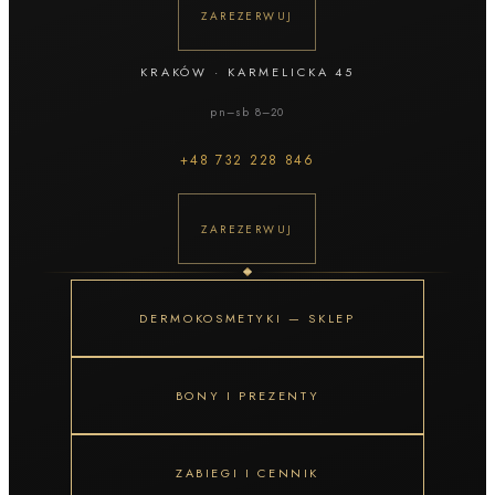
ZAREZERWUJ
KRAKÓW
·
KARMELICKA 45
pn–sb 8–20
+48
732 228 846
ZAREZERWUJ
DERMOKOSMETYKI — SKLEP
BONY I PREZENTY
ZABIEGI I CENNIK