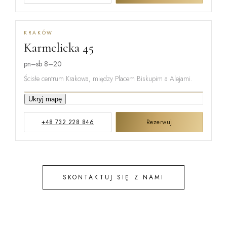
KRAKÓW
Karmelicka 45
MIŃSKA
pn–sb 8–20
Ścisłe centrum Krakowa, między Placem Biskupim a Alejami.
KARMELICKA
Ukryj mapę
+48 732 228 846
Rezerwuj
KREMEROW
SKONTAKTUJ SIĘ Z NAMI
STEFANA B