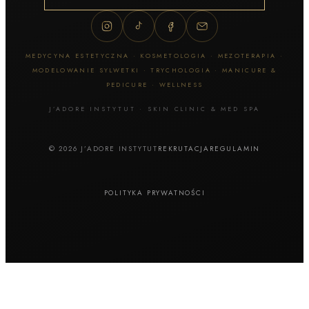
MEDYCYNA ESTETYCZNA · KOSMETOLOGIA · MEZOTERAPIA ·
MODELOWANIE SYLWETKI · TRYCHOLOGIA · MANICURE &
PEDICURE · WELLNESS
J’ADORE INSTYTUT · SKIN CLINIC & MED SPA
© 2026 J’ADORE INSTYTUT
REKRUTACJA
REGULAMIN
POLITYKA PRYWATNOŚCI