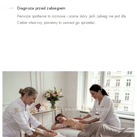
Diagnoza przed zabiegiem
Pierwsze spotkanie to rozmowa i ocena skóry. Jeśli zabieg nie jest dla
Ciebie właściwy, powiemy to zamiast go sprzedać.
300+
3
ZABIEGÓW W CENNIKU
·
SALONY
·
OD
2013
ROKU