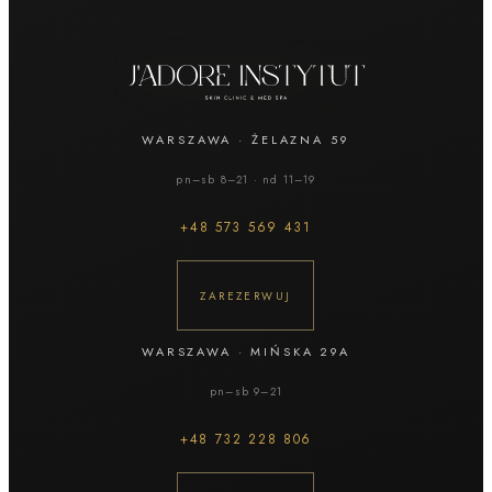
WARSZAWA
·
ŻELAZNA 59
pn–sb 8–21 · nd 11–19
+48
573 569 431
ZAREZERWUJ
WARSZAWA
·
MIŃSKA 29A
pn–sb 9–21
+48
732 228 806