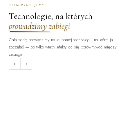
CZYM PRACUJEMY
Technologie, na których
prowadzimy zabiegi
Całą serię prowadzimy na tej samej technologii, na której ją
zaczęłaś — bo tylko wtedy efekty da się porównywać między
ZABIEG DOSTĘPNY:
ZABIEG DOSTĘPNY:
WARSZAWA · KRAKÓW
WARSZAWA · KRAKÓW
zabiegami.
ClearLift
Endermologia LPG
Laser frakcyjny bez okresu
Mechaniczne opracowanie tkanki
gojenia — zabieg, po którym
— cellulit, obrzęki, napięcie
wraca się do pracy.
skóry.