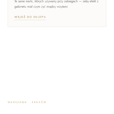
Te same marki, których używamy przy zabiegach — żeby efekt z
gabinetu miał czym żyć między wizytami.
WEJDŹ DO SKLEPU
WARSZAWA · KRAKÓW