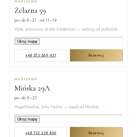
WARSZAWA
Żelazna 59
pn–sb 8–21 · nd 11–19
Wola, przecznica od alei Solidarności — parking od podwórza.
Ukryj mapę
GRZYBOWSKA
+48 573 569 431
Rezerwuj
ŻELAZNA
WARSZAWA
Mińska 29A
ŁUCKA
pn–sb 9–21
Praga-Południe, Soho Factory — wjazd od Mińskiej.
Ukryj mapę
ŻUPNICZA
+48 732 228 806
Rezerwuj