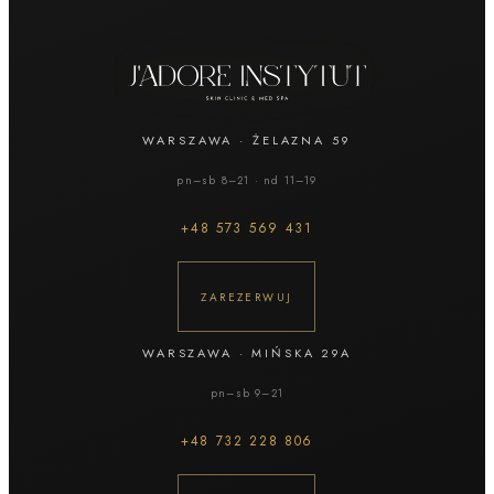
WARSZAWA
·
ŻELAZNA 59
pn–sb 8–21 · nd 11–19
+48
573 569 431
ZAREZERWUJ
WARSZAWA
·
MIŃSKA 29A
pn–sb 9–21
+48
732 228 806