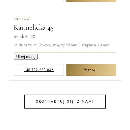
KRAKÓW
Karmelicka 45
MIŃSKA
pn–sb 8–20
Ścisłe centrum Krakowa, między Placem Biskupim a Alejami.
KARMELICKA
Ukryj mapę
+48 732 228 846
Rezerwuj
KREMEROW
SKONTAKTUJ SIĘ Z NAMI
STEFANA B