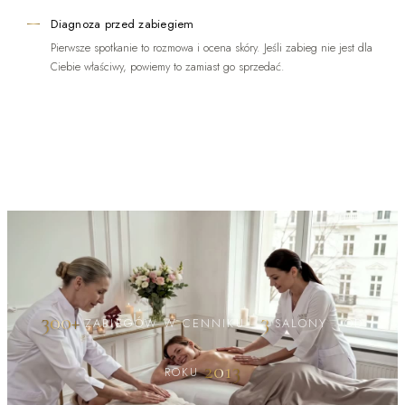
Diagnoza przed zabiegiem
Pierwsze spotkanie to rozmowa i ocena skóry. Jeśli zabieg nie jest dla
Ciebie właściwy, powiemy to zamiast go sprzedać.
300+
3
ZABIEGÓW W CENNIKU
·
SALONY
·
OD
2013
ROKU