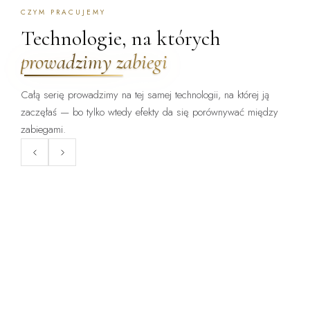
CZYM PRACUJEMY
Technologie, na których
prowadzimy zabiegi
Całą serię prowadzimy na tej samej technologii, na której ją
zaczęłaś — bo tylko wtedy efekty da się porównywać między
ZABIEG DOSTĘPNY:
ZABIEG DOSTĘPNY:
WARSZAWA · KRAKÓW
WARSZAWA · KRAKÓW
zabiegami.
ClearLift
Endermologia LPG
Laser frakcyjny bez okresu
Mechaniczne opracowanie tkanki
gojenia — zabieg, po którym
— cellulit, obrzęki, napięcie
wraca się do pracy.
skóry.