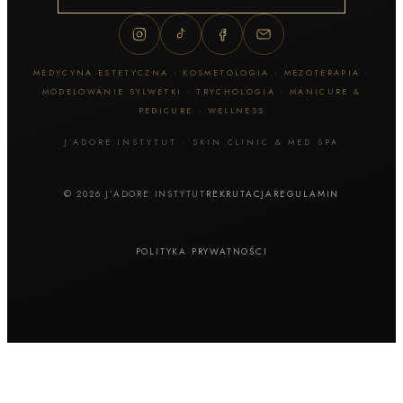
MEDYCYNA ESTETYCZNA · KOSMETOLOGIA · MEZOTERAPIA ·
MODELOWANIE SYLWETKI · TRYCHOLOGIA · MANICURE &
PEDICURE · WELLNESS
J’ADORE INSTYTUT · SKIN CLINIC & MED SPA
© 2026 J’ADORE INSTYTUT
REKRUTACJA
REGULAMIN
POLITYKA PRYWATNOŚCI