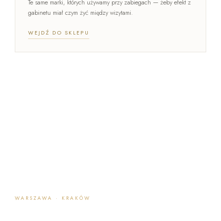
Te same marki, których używamy przy zabiegach — żeby efekt z
gabinetu miał czym żyć między wizytami.
WEJDŹ DO SKLEPU
WARSZAWA · KRAKÓW