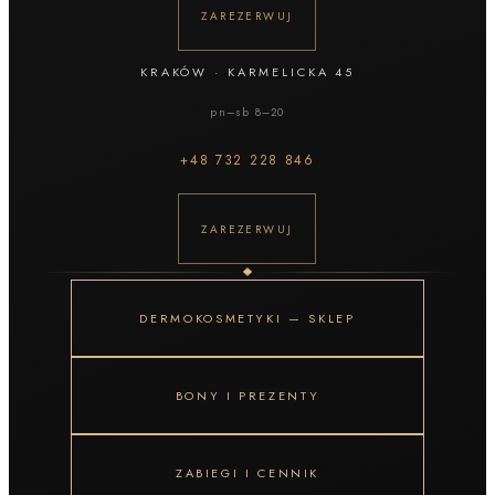
ZAREZERWUJ
KRAKÓW
·
KARMELICKA 45
pn–sb 8–20
+48
732 228 846
ZAREZERWUJ
DERMOKOSMETYKI — SKLEP
BONY I PREZENTY
ZABIEGI I CENNIK