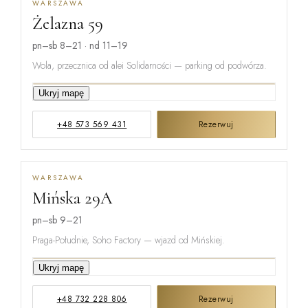
WARSZAWA
Żelazna 59
pn–sb 8–21 · nd 11–19
Wola, przecznica od alei Solidarności — parking od podwórza.
Ukryj mapę
GRZYBOWSKA
+48 573 569 431
Rezerwuj
ŻELAZNA
WARSZAWA
Mińska 29A
ŁUCKA
pn–sb 9–21
Praga-Południe, Soho Factory — wjazd od Mińskiej.
Ukryj mapę
ŻUPNICZA
+48 732 228 806
Rezerwuj