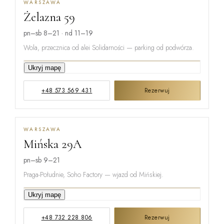
WARSZAWA
Żelazna 59
pn–sb 8–21 · nd 11–19
Wola, przecznica od alei Solidarności — parking od podwórza.
Ukryj mapę
GRZYBOWSKA
+48 573 569 431
Rezerwuj
ŻELAZNA
WARSZAWA
Mińska 29A
ŁUCKA
pn–sb 9–21
Praga-Południe, Soho Factory — wjazd od Mińskiej.
Ukryj mapę
ŻUPNICZA
+48 732 228 806
Rezerwuj