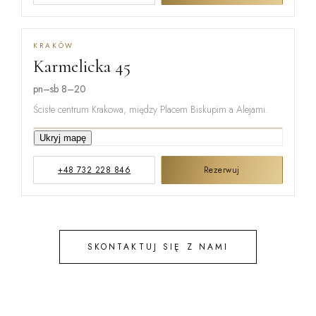
KRAKÓW
Karmelicka 45
MIŃSKA
pn–sb 8–20
Ścisłe centrum Krakowa, między Placem Biskupim a Alejami.
KARMELICKA
Ukryj mapę
+48 732 228 846
Rezerwuj
KREMEROW
SKONTAKTUJ SIĘ Z NAMI
STEFANA B