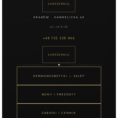
ZAREZERWUJ
KRAKÓW
·
KARMELICKA 45
pn–sb 8–20
+48
732 228 846
ZAREZERWUJ
DERMOKOSMETYKI — SKLEP
BONY I PREZENTY
ZABIEGI I CENNIK