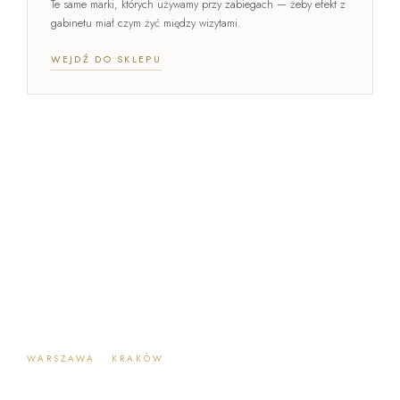
Te same marki, których używamy przy zabiegach — żeby efekt z
gabinetu miał czym żyć między wizytami.
WEJDŹ DO SKLEPU
WARSZAWA · KRAKÓW