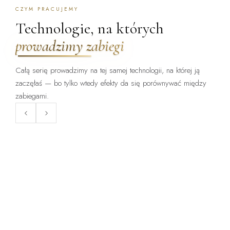
CZYM PRACUJEMY
Technologie, na których
prowadzimy zabiegi
Całą serię prowadzimy na tej samej technologii, na której ją
zaczęłaś — bo tylko wtedy efekty da się porównywać między
ZABIEG DOSTĘPNY:
ZABIEG DOSTĘPNY:
WARSZAWA · KRAKÓW
WARSZAWA · KRAKÓW
zabiegami.
ClearLift
Endermologia LPG
Laser frakcyjny bez okresu
Mechaniczne opracowanie tkanki
gojenia — zabieg, po którym
— cellulit, obrzęki, napięcie
wraca się do pracy.
skóry.