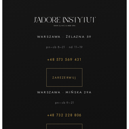
WARSZAWA
·
ŻELAZNA 59
pn–sb 8–21 · nd 11–19
+48
573 569 431
ZAREZERWUJ
WARSZAWA
·
MIŃSKA 29A
pn–sb 9–21
+48
732 228 806