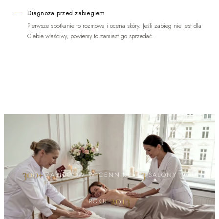
Diagnoza przed zabiegiem
Pierwsze spotkanie to rozmowa i ocena skóry. Jeśli zabieg nie jest dla
Ciebie właściwy, powiemy to zamiast go sprzedać.
300+
3
ZABIEGÓW W CENNIKU
·
SALONY
·
OD
2013
ROKU