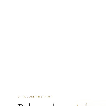
a całą serię prowadzimy na tej samej, na której się zaczę
zaczynamy od rozmowy i oceny skóry: jeśli zabieg nie jest
powiemy to zamiast go sprzedać. Przyjmujemy klientki z Po
po polsku i angielsku, a część zespołu mówi też po ukraińs
ZAREZERWUJ WIZYTĘ
SKONTAKTUJ SIĘ
ZNAJDŹ 
O J’ADORE INSTYTUT