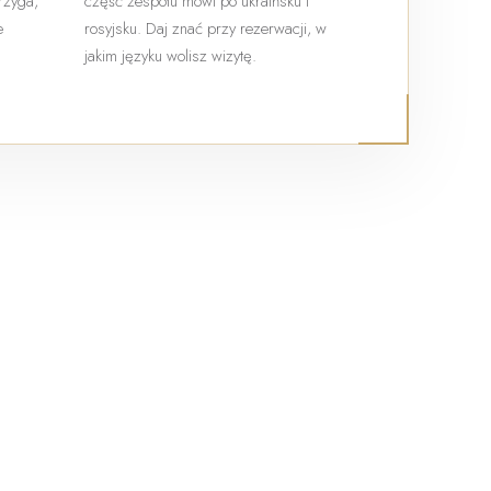
trzyga,
część zespołu mówi po ukraińsku i
e
rosyjsku. Daj znać przy rezerwacji, w
jakim języku wolisz wizytę.