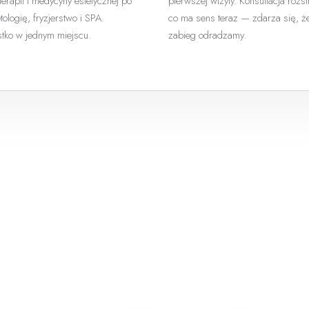
terapii i medycyny estetycznej po
pierwszej wizyty. Konsultacja rozs
ologię, fryzjerstwo i SPA.
co ma sens teraz — zdarza się, ż
tko w jednym miejscu.
zabieg odradzamy.