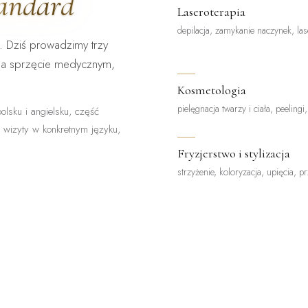
tandard
Laseroterapia
depilacja, zamykanie naczynek, las
. Dziś prowadzimy trzy
na sprzęcie medycznym,
Kosmetologia
pielęgnacja twarzy i ciała, peelingi
olsku i angielsku, część
z wizyty w konkretnym języku,
Fryzjerstwo i stylizacja
strzyżenie, koloryzacja, upięcia, p