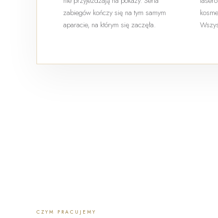
nie przyjeżdżają na pokazy. Seria
lasero
zabiegów kończy się na tym samym
kosmet
aparacie, na którym się zaczęła.
Wszys
CZYM PRACUJEMY