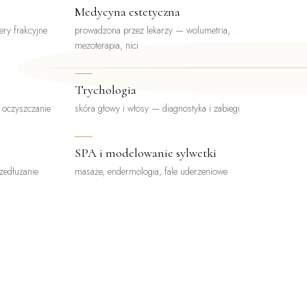
Medycyna estetyczna
ery frakcyjne
prowadzona przez lekarzy — wolumetria,
mezoterapia, nici
Trychologia
, oczyszczanie
skóra głowy i włosy — diagnostyka i zabiegi
SPA i modelowanie sylwetki
rzedłużanie
masaże, endermologia, fale uderzeniowe