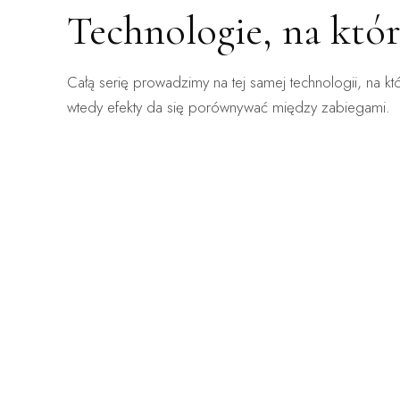
Technologie, na któ
ZABIEG DOSTĘPNY:
ZABIEG 
Całą serię prowadzimy na tej samej technologii, na kt
WARSZAWA · KRAKÓW
WARSZA
ClearLift
Ender
wtedy efekty da się porównywać między zabiegami.
Laser frakcyjny bez okresu gojenia — zabieg, po
Mechanicz
którym wraca się do pracy.
obrzęki, n