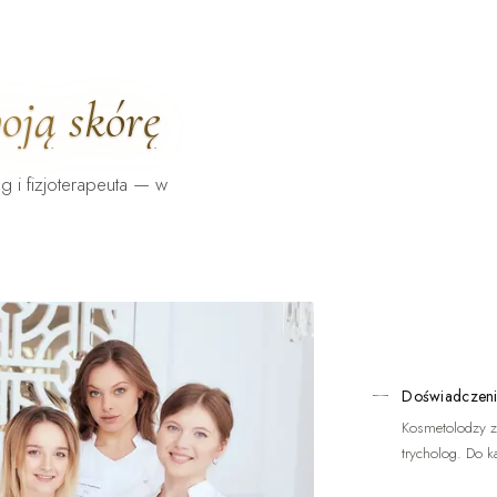
oją skórę
g i fizjoterapeuta — w
Doświadczeni
Kosmetolodzy z
trycholog. Do k