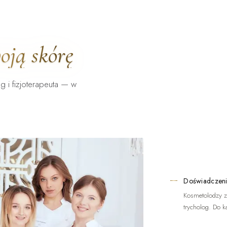
oją skórę
g i fizjoterapeuta — w
Doświadczeni
Kosmetolodzy z
trycholog. Do k