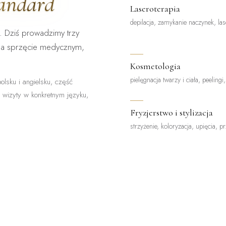
tandard
Laseroterapia
depilacja, zamykanie naczynek, las
. Dziś prowadzimy trzy
na sprzęcie medycznym,
Kosmetologia
pielęgnacja twarzy i ciała, peelingi
olsku i angielsku, część
z wizyty w konkretnym języku,
Fryzjerstwo i stylizacja
strzyżenie, koloryzacja, upięcia, p