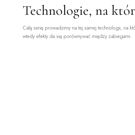
Technologie, na któ
ZABIEG DOSTĘPNY:
ZABIEG 
Całą serię prowadzimy na tej samej technologii, na kt
WARSZAWA · KRAKÓW
WARSZA
ClearLift
Ender
wtedy efekty da się porównywać między zabiegami.
Laser frakcyjny bez okresu gojenia — zabieg, po
Mechanicz
którym wraca się do pracy.
obrzęki, n