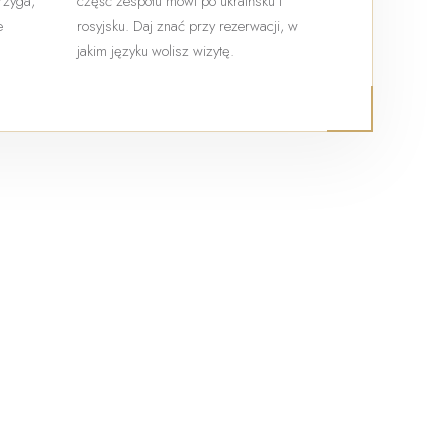
trzyga,
część zespołu mówi po ukraińsku i
e
rosyjsku. Daj znać przy rezerwacji, w
jakim języku wolisz wizytę.