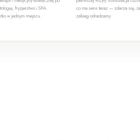
terapii i medycyny estetycznej po
pierwszej wizyty. Konsultacja rozs
ologię, fryzjerstwo i SPA.
co ma sens teraz — zdarza się, ż
tko w jednym miejscu.
zabieg odradzamy.