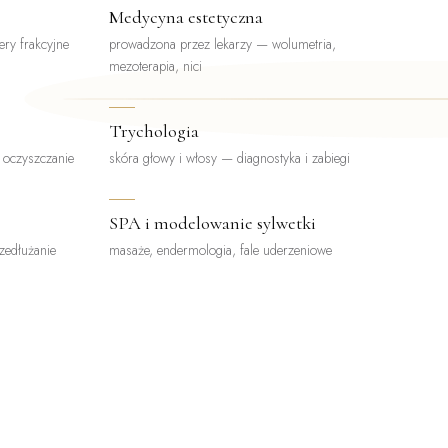
Medycyna estetyczna
ery frakcyjne
prowadzona przez lekarzy — wolumetria,
mezoterapia, nici
Trychologia
, oczyszczanie
skóra głowy i włosy — diagnostyka i zabiegi
SPA i modelowanie sylwetki
rzedłużanie
masaże, endermologia, fale uderzeniowe