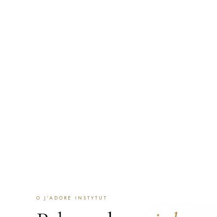
a całą serię prowadzimy na tej samej, na której się zaczę
zaczynamy od rozmowy i oceny skóry: jeśli zabieg nie jest
powiemy to zamiast go sprzedać. Przyjmujemy klientki z Po
po polsku i angielsku, a część zespołu mówi też po ukraińs
ZAREZERWUJ WIZYTĘ
SKONTAKTUJ SIĘ
ZNAJDŹ 
O J’ADORE INSTYTUT