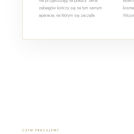
nie przyjeżdżają na pokazy. Seria
lasero
zabiegów kończy się na tym samym
kosmet
aparacie, na którym się zaczęła.
Wszys
CZYM PRACUJEMY