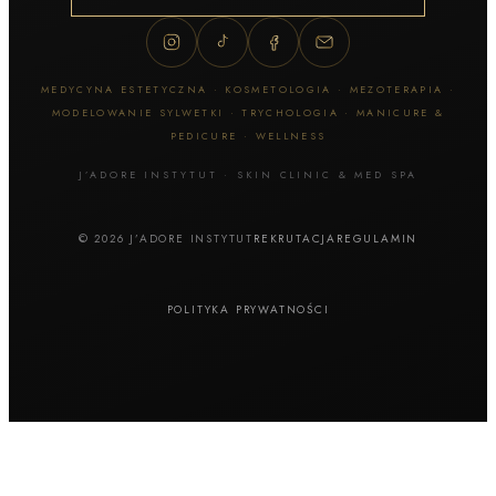
MEDYCYNA ESTETYCZNA · KOSMETOLOGIA · MEZOTERAPIA ·
MODELOWANIE SYLWETKI · TRYCHOLOGIA · MANICURE &
PEDICURE · WELLNESS
J’ADORE INSTYTUT · SKIN CLINIC & MED SPA
© 2026 J’ADORE INSTYTUT
REKRUTACJA
REGULAMIN
POLITYKA PRYWATNOŚCI