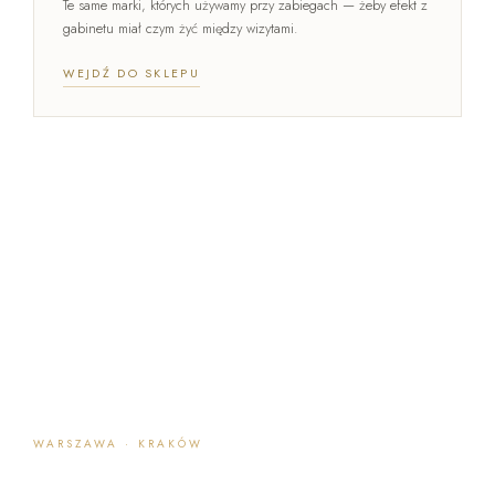
Te same marki, których używamy przy zabiegach — żeby efekt z
gabinetu miał czym żyć między wizytami.
WEJDŹ DO SKLEPU
WARSZAWA · KRAKÓW