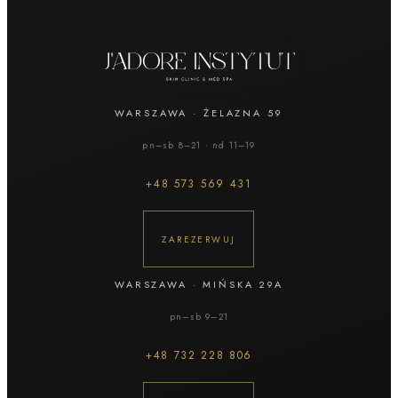
WARSZAWA
·
ŻELAZNA 59
pn–sb 8–21 · nd 11–19
+48
573 569 431
ZAREZERWUJ
WARSZAWA
·
MIŃSKA 29A
pn–sb 9–21
+48
732 228 806