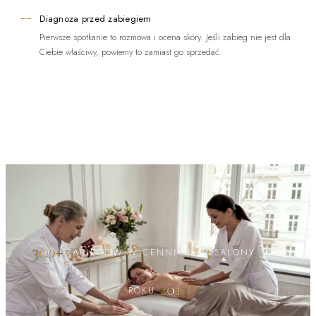
Diagnoza przed zabiegiem
Pierwsze spotkanie to rozmowa i ocena skóry. Jeśli zabieg nie jest dla
Ciebie właściwy, powiemy to zamiast go sprzedać.
300+
3
ZABIEGÓW W CENNIKU
·
SALONY
·
OD
2013
ROKU