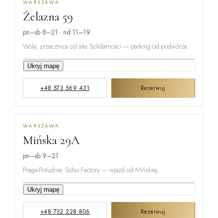
WARSZAWA
Żelazna 59
pn–sb 8–21 · nd 11–19
Wola, przecznica od alei Solidarności — parking od podwórza.
Ukryj mapę
GRZYBOWSKA
+48 573 569 431
Rezerwuj
ŻELAZNA
WARSZAWA
Mińska 29A
ŁUCKA
pn–sb 9–21
Praga-Południe, Soho Factory — wjazd od Mińskiej.
Ukryj mapę
ŻUPNICZA
+48 732 228 806
Rezerwuj