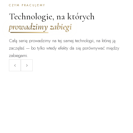
CZYM PRACUJEMY
Technologie, na których
prowadzimy zabiegi
Całą serię prowadzimy na tej samej technologii, na której ją
zaczęłaś — bo tylko wtedy efekty da się porównywać między
ZABIEG DOSTĘPNY:
ZABIEG DOSTĘPNY:
WARSZAWA · KRAKÓW
WARSZAWA · KRAKÓW
zabiegami.
ClearLift
Endermologia LPG
Laser frakcyjny bez okresu
Mechaniczne opracowanie tkanki
gojenia — zabieg, po którym
— cellulit, obrzęki, napięcie
wraca się do pracy.
skóry.