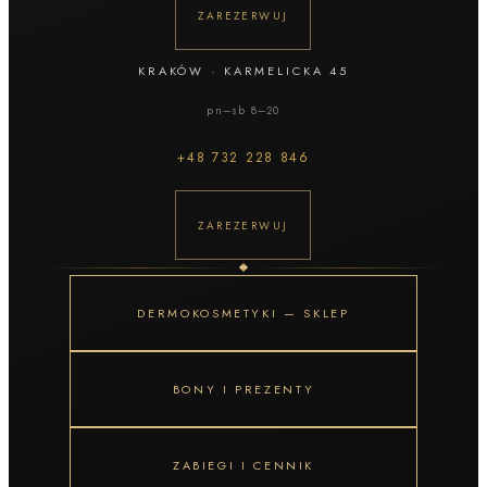
ZAREZERWUJ
KRAKÓW
·
KARMELICKA 45
pn–sb 8–20
+48
732 228 846
ZAREZERWUJ
DERMOKOSMETYKI — SKLEP
BONY I PREZENTY
ZABIEGI I CENNIK