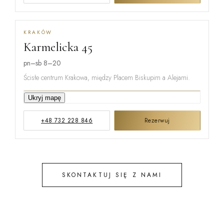
KRAKÓW
Karmelicka 45
MIŃSKA
pn–sb 8–20
Ścisłe centrum Krakowa, między Placem Biskupim a Alejami.
KARMELICKA
Ukryj mapę
+48 732 228 846
Rezerwuj
KREMEROW
SKONTAKTUJ SIĘ Z NAMI
STEFANA B