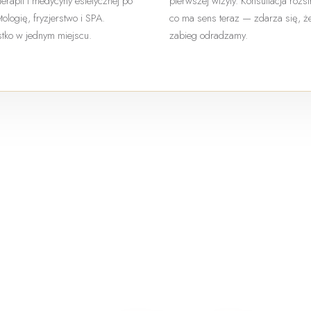
terapii i medycyny estetycznej po
pierwszej wizyty. Konsultacja rozs
ologię, fryzjerstwo i SPA.
co ma sens teraz — zdarza się, ż
tko w jednym miejscu.
zabieg odradzamy.