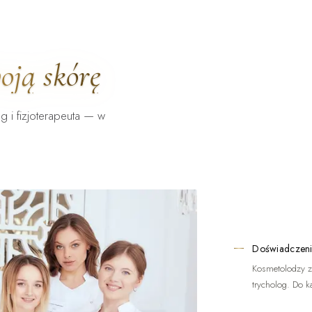
oją skórę
g i fizjoterapeuta — w
Doświadczeni
Kosmetolodzy z
trycholog. Do k