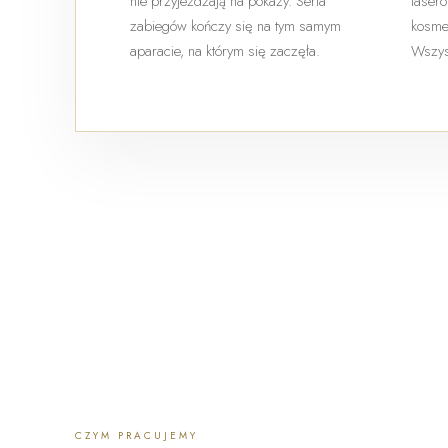
nie przyjeżdżają na pokazy. Seria
lasero
zabiegów kończy się na tym samym
kosmet
aparacie, na którym się zaczęła.
Wszys
CZYM PRACUJEMY