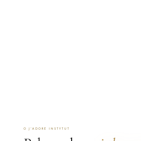
a całą serię prowadzimy na tej samej, na której się zaczę
zaczynamy od rozmowy i oceny skóry: jeśli zabieg nie jest
powiemy to zamiast go sprzedać. Przyjmujemy klientki z Po
po polsku i angielsku, a część zespołu mówi też po ukraińs
ZAREZERWUJ WIZYTĘ
SKONTAKTUJ SIĘ
ZNAJDŹ 
O J’ADORE INSTYTUT