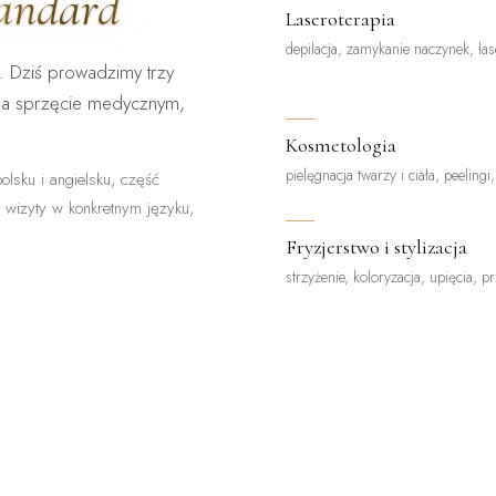
tandard
Laseroterapia
depilacja, zamykanie naczynek, las
. Dziś prowadzimy trzy
na sprzęcie medycznym,
Kosmetologia
pielęgnacja twarzy i ciała, peelingi
olsku i angielsku, część
z wizyty w konkretnym języku,
Fryzjerstwo i stylizacja
strzyżenie, koloryzacja, upięcia, p