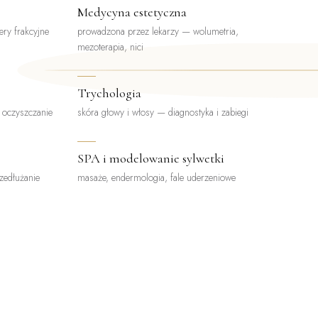
Medycyna estetyczna
ery frakcyjne
prowadzona przez lekarzy — wolumetria,
mezoterapia, nici
Trychologia
, oczyszczanie
skóra głowy i włosy — diagnostyka i zabiegi
SPA i modelowanie sylwetki
rzedłużanie
masaże, endermologia, fale uderzeniowe