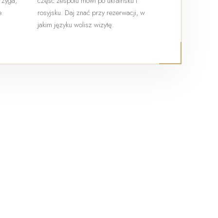
trzyga,
część zespołu mówi po ukraińsku i
e
rosyjsku. Daj znać przy rezerwacji, w
jakim języku wolisz wizytę.