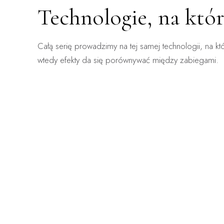
Technologie, na któ
ZABIEG DOSTĘPNY:
ZABIEG 
Całą serię prowadzimy na tej samej technologii, na kt
WARSZAWA · KRAKÓW
WARSZA
ClearLift
Ender
wtedy efekty da się porównywać między zabiegami.
Laser frakcyjny bez okresu gojenia — zabieg, po
Mechanicz
którym wraca się do pracy.
obrzęki, n