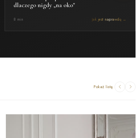
dlaczego nigdy „na oko"
8 min
Jak jest naprawdę →
Pokaż listą