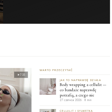
WARTO PRZECZYTAĆ
7:35
JAK TO NAPRAWDĘ DZIAŁA
Body wrapping a cellulit —
co bandaże naprawdę
potrafią, a czego nie
27 czerwca 2026
·
8 min
"
CELLULIT I SYLWETKA