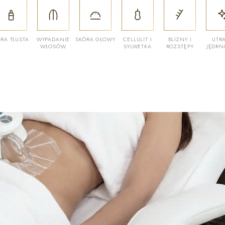
RA TŁUSTA
WYPADANIE
SKÓRA GŁOWY
CELLULIT I
BLIZNY I
UTR
WŁOSÓW
SYLWETKA
ROZSTĘPY
JĘDRN