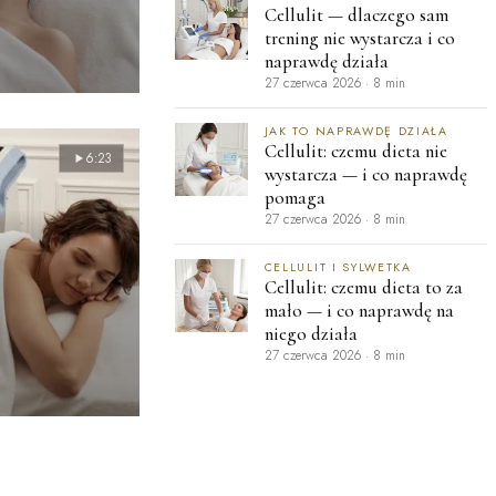
Cellulit — dlaczego sam
trening nie wystarcza i co
naprawdę działa
27 czerwca 2026
·
8 min
JAK TO NAPRAWDĘ DZIAŁA
Cellulit: czemu dieta nie
6:23
wystarcza — i co naprawdę
pomaga
27 czerwca 2026
·
8 min
CELLULIT I SYLWETKA
Cellulit: czemu dieta to za
mało — i co naprawdę na
niego działa
27 czerwca 2026
·
8 min