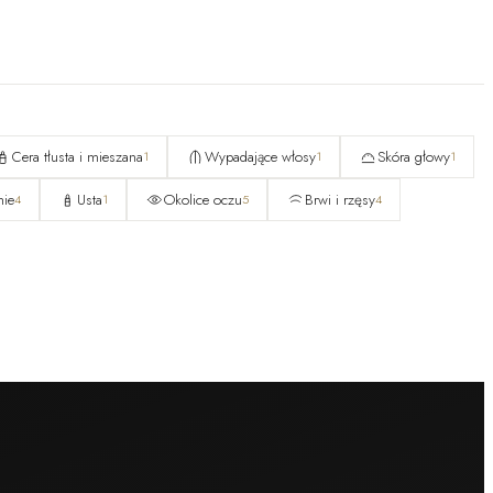
Cera tłusta i mieszana
Wypadające włosy
Skóra głowy
1
1
1
nie
Usta
Okolice oczu
Brwi i rzęsy
4
1
5
4