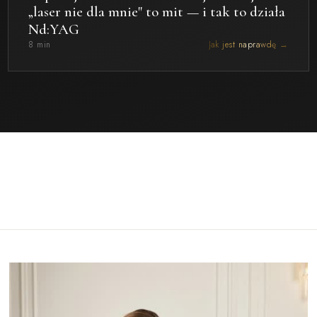
„laser nie dla mnie" to mit — i tak to działa
Nd:YAG
8 min
Jak jest naprawdę →