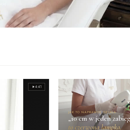
awdę.
4:41
JAK TO NAPRAWDĘ DZIAŁA
„10 cm w jeden zabieg
to czerwona lampka.