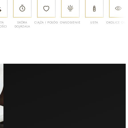
ATA
SKÓRA
CIĄŻA I POŁÓG
OWŁOSIENIE
USTA
OKOLICE OC
OŚCI
DOJRZAŁA