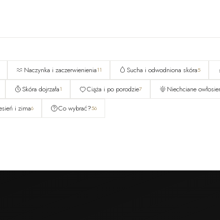
Naczynka i zaczerwienienia
Sucha i odwodniona skóra
11
5
Skóra dojrzała
Ciąża i po porodzie
Niechciane owłosie
1
7
Jesień i zima
Co wybrać?
6
56