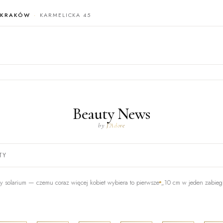
KRAKÓW
KARMELICKA 45
Beauty News
by
J’Adore
TY
um — czemu coraz więcej kobiet wybiera to pierwsze
„10 cm w jeden zabieg" — to c