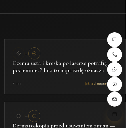
→
Czemu usta i kreska po laserze potrafią
pociemnieć? I co to naprawdę oznacza
7 min
Jak jest naprawdę →
→
Dermatoskopia przed usuwaniem zmian —