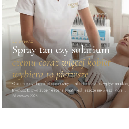
CO WYBRAĆ
Spray tan czy solarium
czemu coraz więcej kobiet
wybiera to pierwsze
Obie metody dają efekt opalenizny — ale ich działanie, wpływ na skórę
trwałość to dwa zupełnie różne światy. Jeśli jeszcze nie wiesz, które…
28 czerwca 2026