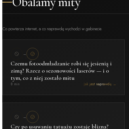
Obalamy mity
Co powtarza internet, a co naprawdę wychodzi w gabinecie.
→
Czemu fotoodmładzanie robi się jesienią i
zimą? Rzecz o sezonowości laserów — i o
tym, co z niej zostało mitu
8 min
Jak jest naprawdę →
→
Czy po usuwaniu tatuażu zostaje blizna?