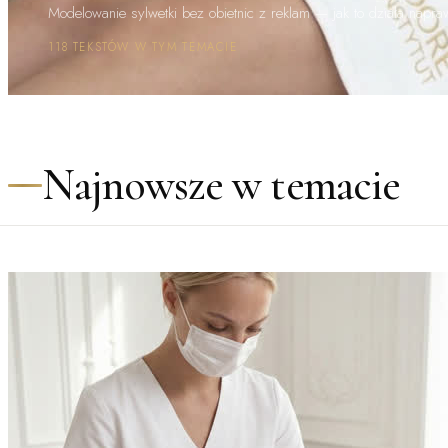
Modelowanie sylwetki bez obietnic z reklam — jak to działa napr
118 TEKSTÓW W TYM TEMACIE
Najnowsze w temacie