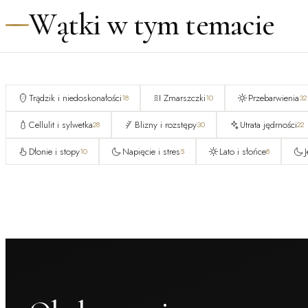
Wątki w tym temacie
Trądzik i niedoskonałości
Zmarszczki
Przebarwienia
18
10
32
Cellulit i sylwetka
Blizny i rozstępy
Utrata jędrności
28
30
22
Dłonie i stopy
Napięcie i stres
Lato i słońce
10
5
8