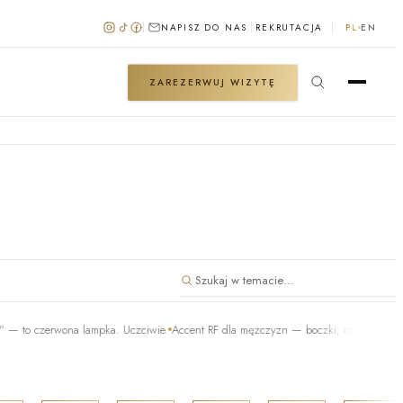
NAPISZ DO NAS
REKRUTACJA
PL
EN
ZAREZERWUJ WIZYTĘ
zerwona lampka. Uczciwie.
Accent RF dla mężczyzn — boczki, oponka i regeneracja