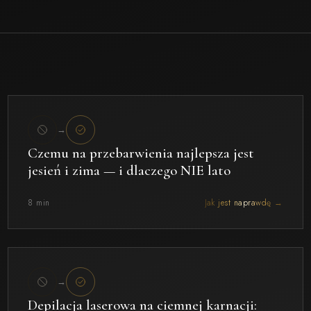
→
Czemu na przebarwienia najlepsza jest
jesień i zima — i dlaczego NIE lato
8 min
Jak jest naprawdę →
→
Depilacja laserowa na ciemnej karnacji: