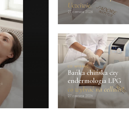
Uczciwie.
27 czerwca 2026
CO WYBRAĆ
Bańka chińska czy
endermologia LPG
 i
co wybrać na cellulit?
27 czerwca 2026