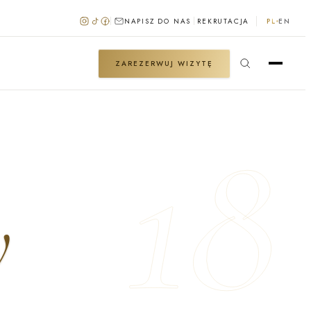
NAPISZ DO NAS
REKRUTACJA
PL
EN
ZAREZERWUJ WIZYTĘ
18
y