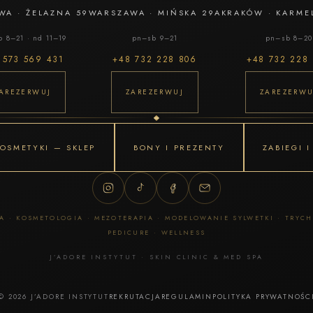
WA
·
ŻELAZNA 59
WARSZAWA
·
MIŃSKA 29A
KRAKÓW
·
KARME
 8–21 · nd 11–19
pn–sb 9–21
pn–sb 8–20
8
573 569 431
+48
732 228 806
+48
732 228
AREZERWUJ
ZAREZERWUJ
ZAREZERWU
OSMETYKI — SKLEP
BONY I PREZENTY
ZABIEGI 
 · KOSMETOLOGIA · MEZOTERAPIA · MODELOWANIE SYLWETKI · TRYC
PEDICURE · WELLNESS
J’ADORE INSTYTUT · SKIN CLINIC & MED SPA
© 2026 J’ADORE INSTYTUT
REKRUTACJA
REGULAMIN
POLITYKA PRYWATNOŚC