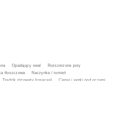
ona
Opadający owal
Rozszerzone pory
ka tłuszczowa
Naczynka / rumień
Trądzik różowaty (rosacea)
Cienie i worki pod oczami
uaż
Bruksizm
Uśmiech dziąsłowy
Podwójny podbródek
I ZMIAN
 I
KOSMETOLOGIA TWARZY
CIAŁA
MASAŻE I SPA
ĘSZCZANIE
Y
DŁONIE I STOPY
DREDY I WARKOCZE