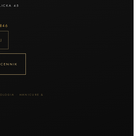
LICKA 45
 846
J
I CENNIK
HOLOGIA · MANICURE &
I