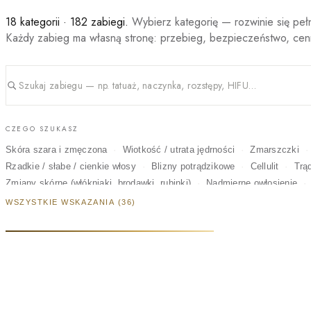
18 kategorii · 182 zabiegi.
Wybierz kategorię — rozwinie się pełn
Każdy zabieg ma własną stronę: przebieg, bezpieczeństwo, cen
CZEGO SZUKASZ
Skóra szara i zmęczona
Wiotkość / utrata jędrności
Zmarszczki
Rzadkie / słabe / cienkie włosy
Blizny potrądzikowe
Cellulit
Trą
Zmiany skórne (włókniaki, brodawki, rubinki)
Nadmierne owłosienie
Opadające powieki
Rozstępy
Melasma / ostuda
Na okazję
Bl
WSZYSTKIE WSKAZANIA (36)
Pajączki na nogach
MEDYCYNA ESTETYCZNA
LASEROT
PEELINGI MEDYCZNE
MAKIJAŻ PERMANENTNY
MIKROPI
WIZAŻ I OPALANIE
TRYCHOLOGIA I SKÓRA GŁOWY
KOLORYZ