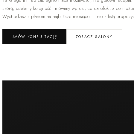
18 kategorii i 182 zabiegi to mapa możliwości, nie gotowa recepta.
skórę, ustalamy kolejność i mówimy wprost, co da efekt, a co moż
Wychodzisz z planem na najbliższe miesiące — nie z listą propozycj
UMÓW KONSULTACJĘ
ZOBACZ SALONY
Medycyna estetyczna
Wypełniacze HA
Wolumetria
Modelowanie ust
Korekta nosa bez operacji
Sculptra