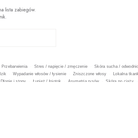
a lista zabiegów.
nik.
Przebarwienia
Stres / napięcie / zmęczenie
Skóra sucha / odwodni
dzik
Wypadanie włosów / łysienie
Zniszczone włosy
Lokalna tkan
Dłonie i stopy
Łupież / łojotok
Asymetria rysów
Skóra po ciąży
izny i rozstępy
Nadpotliwość
Wąskie / suche usta
Niechciany tat
USUWANIE TATUAŻY 
MODELOWANIE
ERAPIA I HIGH-TECH
SKÓRNYCH
DEPILACJA
WYSZCZUPLANIE 
PRZEDŁUŻANIE I ZAG
GMENTACJA MEDYCZNA
BRWI I RZĘS
ACJA I FRYZJERSTWO
WŁOSÓW