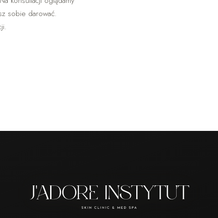
 Na konsultacji oglądamy
esz sobie darować.
i.