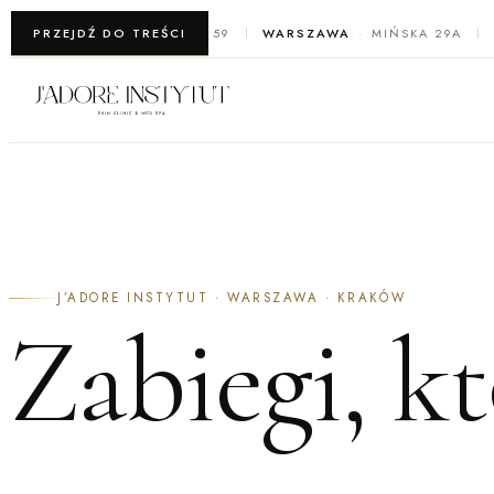
WARSZAWA
PRZEJDŹ DO TREŚCI
ŻELAZNA 59
WARSZAWA
MIŃSKA 29A
J’ADORE INSTYTUT · WARSZAWA · KRAKÓW
Zabiegi, k