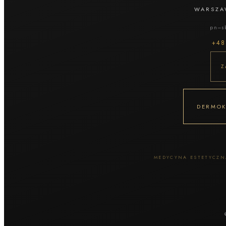
Botoks
WARSZA
Leczenie bruksizmu
pn–sb
Leczenie uśmiechu dziąsłowego
+4
Leczenie nadpotliwości
Biostymulatory / skin boostery
Z
Kolagen iniekcyjny
Polinukleotydy
Nucleofill
Profhilo
DERMOK
Egzosomy
Osocze PRP
Mezoterapia igłowa
Mezoterapia okolic oczu
MEDYCYNA ESTETYCZNA
Zabiegi na okolice oczu
Nici PDO / liftingujące
Needle Shaping
Lipoliza iniekcyjna
Konsultacja lekarska / dermatologiczna