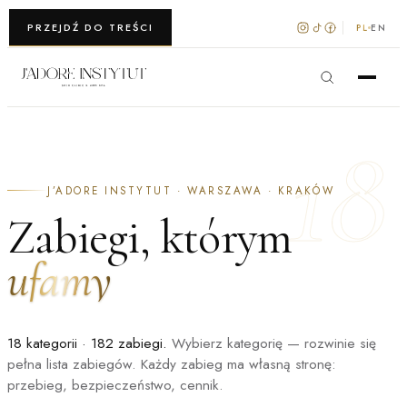
WARSZAWA · KRAKÓW
PRZEJDŹ DO TREŚCI
PL
EN
18
J’ADORE INSTYTUT · WARSZAWA · KRAKÓW
Zabiegi, którym
ufamy
18 kategorii · 182 zabiegi.
Wybierz kategorię — rozwinie się
pełna lista zabiegów. Każdy zabieg ma własną stronę:
przebieg, bezpieczeństwo, cennik.