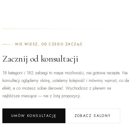
Pajączki na nogach
NIE WIESZ, OD CZEGO ZACZĄĆ
Zacznij od konsultacji
18 kategorii i 182 zabiegi to mapa możliwości, nie gotowa recepta. Na
konsultacji oglądamy skórę, ustalamy kolejność i mówimy wprost, co da
efekt, a co możesz sobie darować. Wychodzisz z planem na
najbliższe miesiące — nie z listą propozycji.
UMÓW KONSULTACJĘ
ZOBACZ SALONY