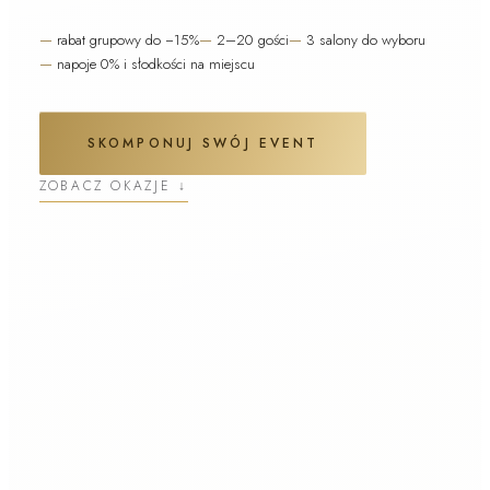
—
rabat grupowy do −15%
—
2–20 gości
—
3 salony do wyboru
—
napoje 0% i słodkości na miejscu
SKOMPONUJ SWÓJ EVENT
ZOBACZ OKAZJE ↓