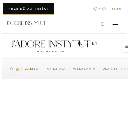
WARSZAWA · KRAKÓW
PRZEJDŹ DO TREŚCI
PL
EN
PL
/
EN
ZABIEG
JAK DZIAŁA
WSKAZANIA
DLA NIEJ / N