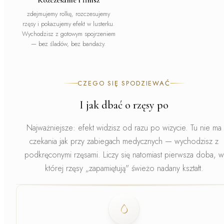
Rozczesanie i finisz
zdejmujemy rolkę, rozczesujemy
rzęsy i pokazujemy efekt w lusterku.
Wychodzisz z gotowym spojrzeniem
— bez śladów, bez bandaży.
CZEGO SIĘ SPODZIEWAĆ
I jak dbać o rzęsy po
Najważniejsze: efekt widzisz od razu po wizycie.
Tu nie ma
czekania jak przy zabiegach medycznych — wychodzisz z
podkręconymi rzęsami. Liczy się natomiast
pierwsza doba
, w
której rzęsy „zapamiętują" świeżo nadany kształt.
Faza
1
.