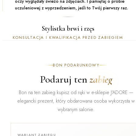
oczy wyglądały świeżo na zdjęciach. I pamiętaj o próbie
uczuleniowej z wyprzedzeniem, jeśli to Twój pierwszy raz.
Stylistka brwi i rzęs
KONSULTACJA I KWALIFIKACJA PRZED ZABIEGIEM
BON PODARUNKOWY
Podaruj ten
zabieg
Bon na ten zabieg kupisz od ręki w e-sklepie J'ADORE —
elegancki prezent, który obdarowana osoba wykorzysta w
wybranym salonie.
WARIANT ZABIEGU