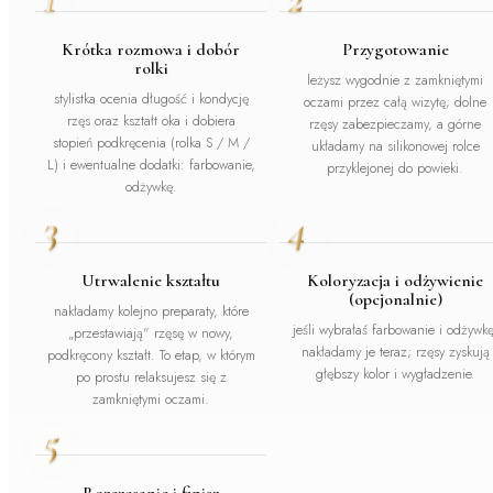
Krótka rozmowa i dobór
Przygotowanie
rolki
leżysz wygodnie z zamkniętymi
stylistka ocenia długość i kondycję
oczami przez całą wizytę; dolne
rzęs oraz kształt oka i dobiera
rzęsy zabezpieczamy, a górne
stopień podkręcenia (rolka S / M /
układamy na silikonowej rolce
L)
i ewentualne dodatki: farbowanie,
przyklejonej do powieki.
odżywkę.
3
4
Utrwalenie kształtu
Koloryzacja i odżywienie
(opcjonalnie)
nakładamy kolejno preparaty, które
jeśli wybrałaś farbowanie i odżywkę
„przestawiają" rzęsę w nowy,
nakładamy je teraz; rzęsy zyskują
podkręcony kształt. To etap, w którym
głębszy kolor i wygładzenie.
po prostu relaksujesz się z
zamkniętymi oczami.
5