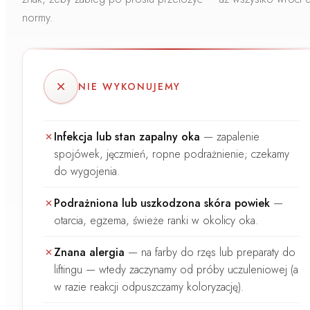
normy.
NIE WYKONUJEMY
Infekcja lub stan zapalny oka
—
zapalenie
spojówek, jęczmień, ropne podrażnienie; czekamy
do wygojenia.
Podrażniona lub uszkodzona skóra powiek
—
otarcia, egzema, świeże ranki w okolicy oka.
Znana alergia
—
na farby do rzęs lub preparaty do
liftingu — wtedy zaczynamy od próby uczuleniowej (a
w razie reakcji odpuszczamy koloryzację).