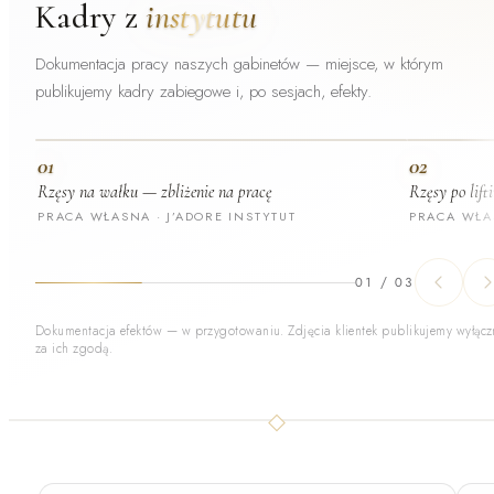
Kadry z
instytutu
Dokumentacja pracy naszych gabinetów — miejsce, w którym
publikujemy kadry zabiegowe i, po sesjach, efekty.
01
02
Rzęsy na wałku — zbliżenie na pracę
Rzęsy po lift
PRACA WŁASNA · J’ADORE INSTYTUT
PRACA WŁAS
01
/
03
Dokumentacja efektów — w przygotowaniu. Zdjęcia klientek publikujemy wyłącz
za ich zgodą.