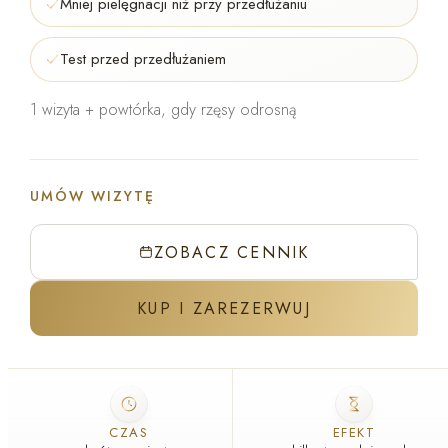
Mniej pielęgnacji niż przy przedłużaniu
Test przed przedłużaniem
1 wizyta + powtórka, gdy rzęsy odrosną
UMÓW WIZYTĘ
ZOBACZ CENNIK
KUP I ZAREZERWUJ
ZABIEG W GABINECIE J'ADORE
CZAS
EFEKT