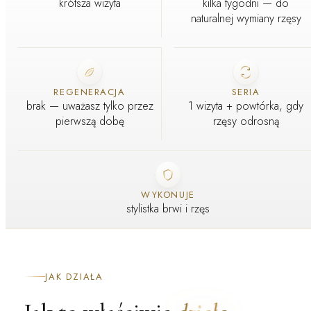
krótsza wizyta
kilka tygodni — do
naturalnej wymiany rzęsy
REGENERACJA
SERIA
brak — uważasz tylko przez
1 wizyta + powtórka, gdy
pierwszą dobę
rzęsy odrosną
WYKONUJE
stylistka brwi i rzęs
JAK DZIAŁA