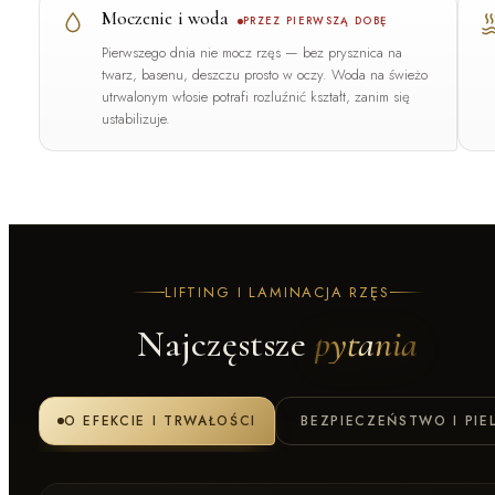
Moczenie i woda
PRZEZ PIERWSZĄ DOBĘ
Pierwszego dnia
nie mocz rzęs
— bez prysznica na
twarz, basenu, deszczu prosto w oczy. Woda na świeżo
utrwalonym włosie potrafi rozluźnić kształt, zanim się
ustabilizuje.
LIFTING I LAMINACJA RZĘS
Najczęstsze
pytania
O EFEKCIE I TRWAŁOŚCI
BEZPIECZEŃSTWO I PIE