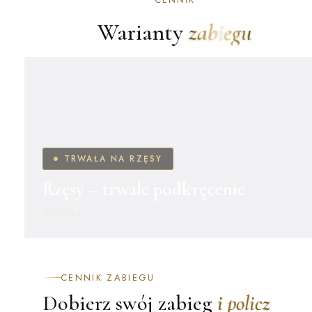
Warianty
zabiegu
TRWAŁA NA RZĘSY
Rzęsy – trwałe podkręcenie
1h 30min
CENNIK ZABIEGU
Dobierz swój zabieg
i policz