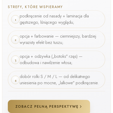
STREFY, KTÓRE WSPIERAMY
podkręcenie od nasady +
laminacja
dla
1
gęstszego, lśniącego wyglądu;
opcja
+ farbowanie
— ciemniejszy, bardziej
2
wyrazisty efekt bez tuszu;
opcja
+ odżywka („botoks" rzęs)
—
3
odbudowa i nawilżenie włosa;
dobór
rolki S / M / L
— od delikatnego
4
uniesienia po mocne, „lalkowe" podkręcenie.
ZOBACZ PEŁNĄ PERSPEKTYWĘ