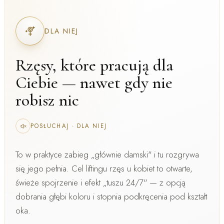
DLA NIEJ
Rzęsy, które pracują dla
Ciebie — nawet gdy nie
robisz nic
POSŁUCHAJ
·
DLA NIEJ
To w praktyce zabieg „głównie damski" i tu rozgrywa
się jego pełnia. Cel
liftingu rzęs u kobiet
to otwarte,
świeże spojrzenie i efekt „tuszu 24/7" — z opcją
dobrania głębi koloru i stopnia podkręcenia pod kształt
oka.