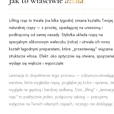
Jak to właściwie
działa
Lifting rzęs to
trwała (na kilka tygodni) zmiana kształtu Twojej
naturalnej rzęsy
— z prostej, opadającej na uniesioną i
podkręconą od samej nasady. Stylistka układa rzęsy na
specjalnym silikonowym wałeczku (rolce) i utrwala ich nowy
kształt łagodnymi preparatami, które „przestawiają" wiązania
strukturze włosa. Efekt: oko optycznie się otwiera, spojrzeni
wydaje się większe i wypoczęte.
Laminacja
to dopełnienie tego procesu — odżywczo-utrwalają
warstwa, która wygładza rzęsę, pogłębia jej kolor i sprawia, ż
wygląda na gęstszą i bardziej zadbaną. Dziś „lifting" i „laminacj
rzęs" to praktycznie jeden, połączony zabieg — pracujemy
wyłącznie na Twoich własnych rzęsach,
niczego nie doklejając
.