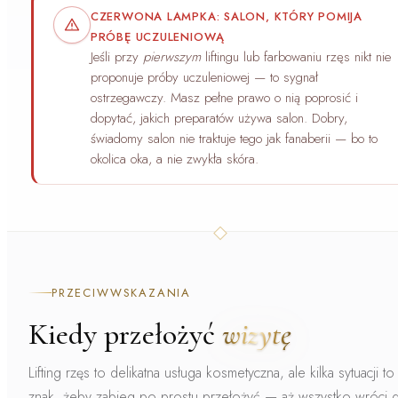
CZERWONA LAMPKA: SALON, KTÓRY POMIJA
PRÓBĘ UCZULENIOWĄ
Jeśli przy
pierwszym
liftingu lub farbowaniu rzęs nikt nie
proponuje próby uczuleniowej — to sygnał
ostrzegawczy. Masz pełne prawo o nią poprosić i
dopytać, jakich preparatów używa salon. Dobry,
świadomy salon nie traktuje tego jak fanaberii — bo to
okolica oka, a nie zwykła skóra.
PRZECIWWSKAZANIA
Kiedy przełożyć
wizytę
Lifting rzęs to delikatna usługa kosmetyczna, ale kilka sytuacji to
znak, żeby zabieg po prostu przełożyć — aż wszystko wróci 