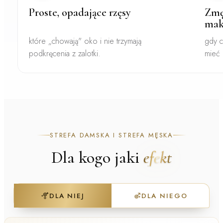
Proste, opadające rzęsy
Zmę
mak
które „chowają" oko i nie trzymają
gdy c
podkręcenia z zalotki.
mieć 
STREFA DAMSKA I STREFA MĘSKA
Dla kogo jaki
efekt
DLA NIEJ
DLA NIEGO