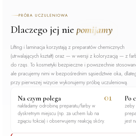
PRÓBA UCZULENIOWA
Dlaczego jej nie
pomijamy
Lifting i laminacja korzystają z
preparatów chemicznych
(utrwalających kształt) oraz — w wersji z koloryzacją — z
far
do rzęs
. To kosmetyki bezpieczne i powszechnie stosowan
ale pracujemy nimi w bezpośrednim sąsiedztwie oka, dlate
przy pierwszej wizycie wykonujemy
próbę uczuleniową
.
01
Na czym polega
Po 
nakładamy odrobinę preparatu/farby w
żeby 
dyskretnym miejscu (np. za uchem lub na
prepa
zgięciu łokcia) i obserwujemy reakcję skóry.
jest n