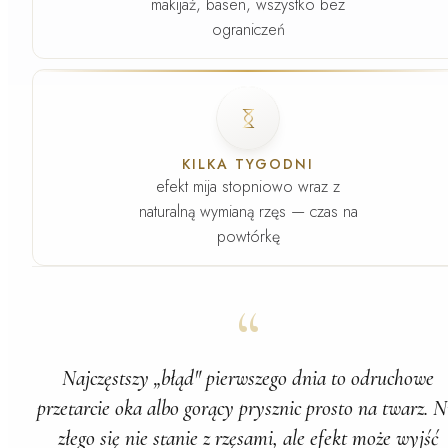
makijaż, basen, wszystko bez
ograniczeń
Faza
4
.
KILKA TYGODNI
efekt mija stopniowo wraz z
naturalną wymianą rzęs — czas na
powtórkę
“
Najczęstszy „błąd" pierwszego dnia to odruchowe
przetarcie oka albo gorący prysznic prosto na twarz. N
złego się nie stanie z rzęsami, ale efekt może wyjść