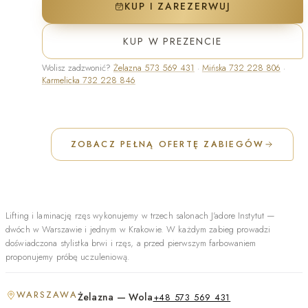
KUP I ZAREZERWUJ
KUP W PREZENCIE
Wolisz zadzwonić?
Żelazna
573 569 431
·
Mińska
732 228 806
·
Karmelicka
732 228 846
ZOBACZ PEŁNĄ OFERTĘ ZABIEGÓW
Lifting i laminację rzęs wykonujemy w trzech salonach J'adore Instytut —
dwóch w
Warszawie
i jednym w
Krakowie
. W każdym zabieg prowadzi
doświadczona stylistka brwi i rzęs, a przed pierwszym farbowaniem
proponujemy próbę uczuleniową.
WARSZAWA
Żelazna — Wola
+48 573 569 431