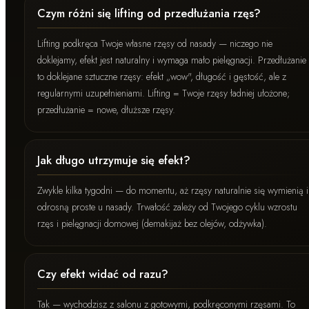
Czym różni się lifting od przedłużania rzęs?
Lifting podkręca Twoje własne rzęsy od nasady — niczego nie
doklejamy, efekt jest naturalny i wymaga mało pielęgnacji. Przedłużanie
to doklejane sztuczne rzęsy: efekt „wow", długość i gęstość, ale z
regularnymi uzupełnieniami. Lifting = Twoje rzęsy ładniej ułożone;
przedłużanie = nowe, dłuższe rzęsy.
Jak długo utrzymuje się efekt?
Zwykle kilka tygodni — do momentu, aż rzęsy naturalnie się wymienią i
odrosną proste u nasady. Trwałość zależy od Twojego cyklu wzrostu
rzęs i pielęgnacji domowej (demakijaż bez olejów, odżywka).
Czy efekt widać od razu?
Tak — wychodzisz z salonu z gotowymi, podkręconymi rzęsami. To