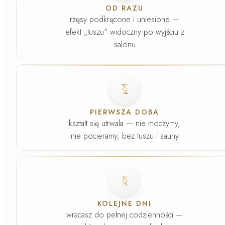
OD RAZU
rzęsy podkręcone i uniesione —
efekt „tuszu" widoczny po wyjściu z
salonu
Faza
2
.
PIERWSZA DOBA
kształt się utrwala — nie moczymy,
nie pocieramy, bez tuszu i sauny
Faza
3
.
KOLEJNE DNI
wracasz do pełnej codzienności —