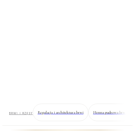
Lifting i laminacja
rzęs
Twoje własne rzęsy podkręcone od nasady — efekt „tuszu
24/7" bez doklejania, bez tuszu, bez codziennej zaprawy.
Regulacja i architektura brwi
Henna pudrowa brwi
BRWI I RZĘSY