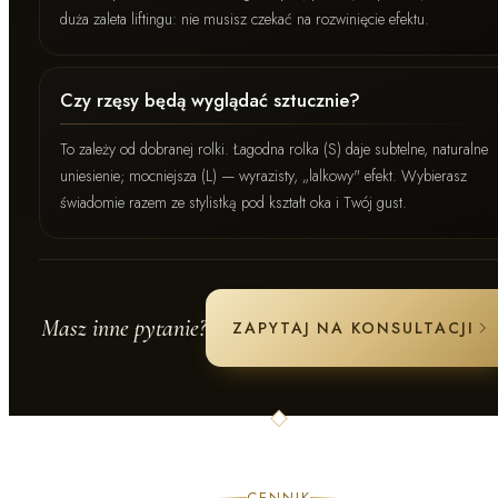
duża zaleta liftingu: nie musisz czekać na rozwinięcie efektu.
Czy rzęsy będą wyglądać sztucznie?
To zależy od dobranej rolki. Łagodna rolka (S) daje subtelne, naturalne
uniesienie; mocniejsza (L) — wyrazisty, „lalkowy" efekt. Wybierasz
świadomie razem ze stylistką pod kształt oka i Twój gust.
Masz inne pytanie?
ZAPYTAJ NA KONSULTACJI
CENNIK