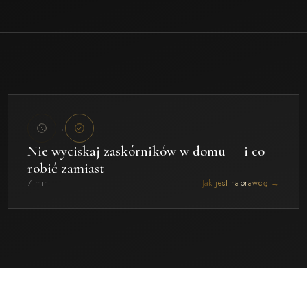
→
Nie wyciskaj zaskórników w domu — i co
robić zamiast
7 min
Jak jest naprawdę →