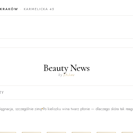
KRAKÓW
KARMELICKA 45
Beauty News
by
J’Adore
TY
, szczególnie zimą
Po kieliszku wina twarz płonie — dlaczego skóra tak reaguje na a