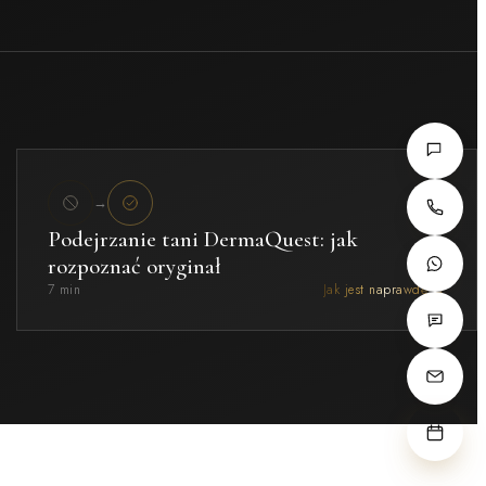
→
Podejrzanie tani DermaQuest: jak
rozpoznać oryginał
7 min
Jak jest naprawdę →