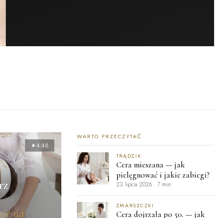
WARTO PRZECZYTAĆ
4:46
TRĄDZIK
Cera mieszana — jak
pielęgnować i jakie zabiegi?
rz
23 lipca 2026
·
7 min
ZMARSZCZKI
uje na
Cera dojrzała po 50. — jak