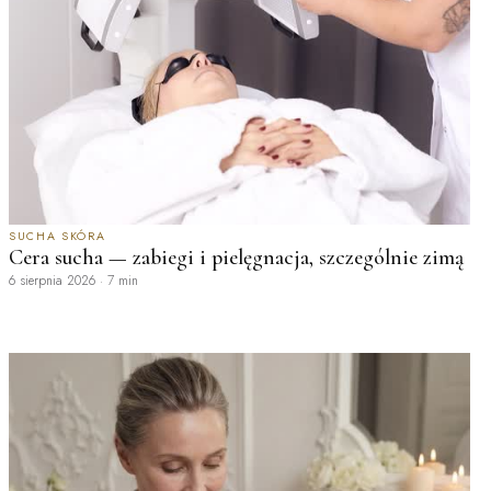
SUCHA SKÓRA
Cera sucha — zabiegi i pielęgnacja, szczególnie zimą
6 sierpnia 2026
·
7 min