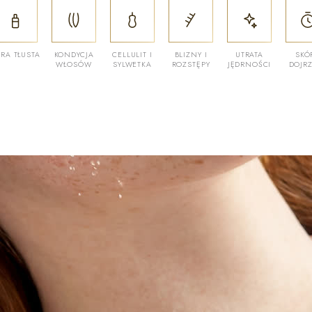
RA TŁUSTA
KONDYCJA
CELLULIT I
BLIZNY I
UTRATA
SKÓ
WŁOSÓW
SYLWETKA
ROZSTĘPY
JĘDRNOŚCI
DOJR