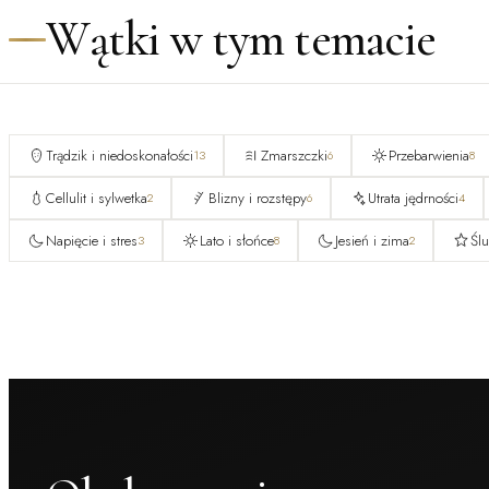
Wątki w tym temacie
Trądzik i niedoskonałości
Zmarszczki
Przebarwienia
13
6
8
Cellulit i sylwetka
Blizny i rozstępy
Utrata jędrności
2
6
4
Napięcie i stres
Lato i słońce
Jesień i zima
Ślu
3
8
2