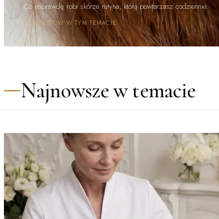
Co naprawdę robi skórze rutyna, którą powtarzasz codziennie.
117 TEKSTÓW W TYM TEMACIE
Najnowsze w temacie