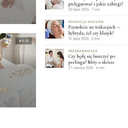
pielęgnować i jakie zabiegi?
20 lipca 2026
·
7 min
KONDYCJA WŁOSÓW
Paznokcie na wakacjach —
hybryda, żel czy klasyk?
14 lipca 2026
·
6 min
6:50
PRZEBARWIENIA
Czy będę się łuszczyć po
peelingu? Mity o skórze
27 czerwca 2026
·
6 min
rze