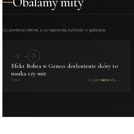
Obalamy mity
Co powtarza internet, a co naprawdę wychodzi w gabinecie.
→
Efekt Bohra w Geneo: dotlenienie skóry to
nauka czy mit
7 min
Jak jest naprawdę →