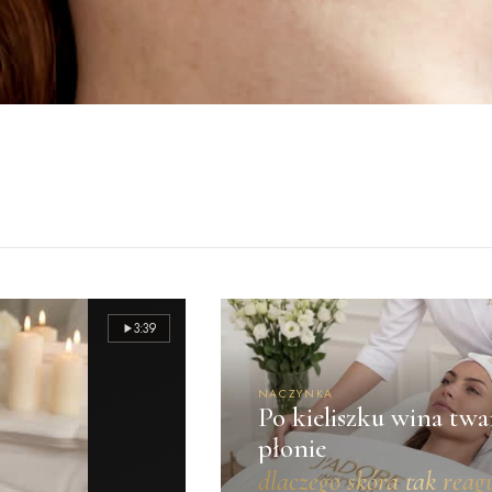
3:39
NACZYNKA
Po kieliszku wina twa
płonie
dlaczego skóra tak reag