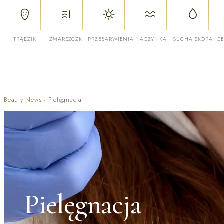
TRĄDZIK
ZMARSZCZKI
PRZEBARWIENIA
NACZYNKA
SUCHA SKÓRA
CE
Beauty News
·
Pielęgnacja
Pielęgnacja