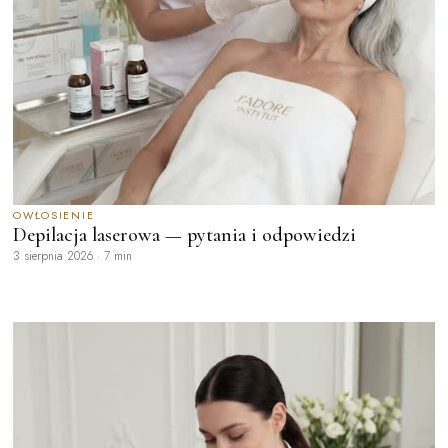
OWŁOSIENIE
Depilacja laserowa — pytania i odpowiedzi
3 sierpnia 2026
·
7 min