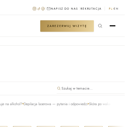
NAPISZ DO NAS
REKRUTACJA
PL
EN
ZAREZERWUJ WIZYTĘ
lkohol?
Depilacja laserowa — pytania i odpowiedzi
Skóra po wakacjach — 5 rzeczy, 