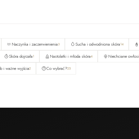
Naczynka i zaczerwienienia
Sucha i odwodniona skóra
3
14
Skóra dojrzała
Nastolatki i młoda skóra
Niechciane owłosi
1
4
b i ważne wyjścia
Co wybrać?
2
25