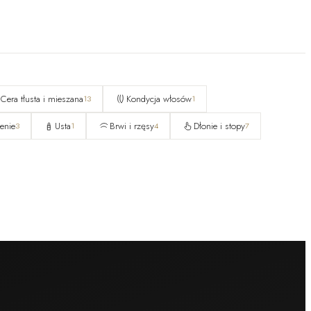
Cera tłusta i mieszana
Kondycja włosów
13
1
enie
Usta
Brwi i rzęsy
Dłonie i stopy
3
1
4
7