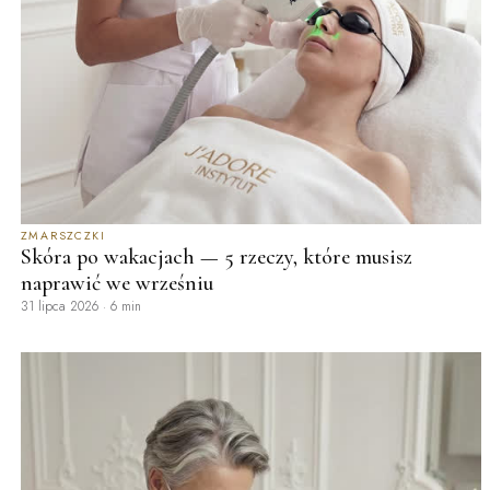
ZMARSZCZKI
Skóra po wakacjach — 5 rzeczy, które musisz
naprawić we wrześniu
31 lipca 2026
·
6 min
2