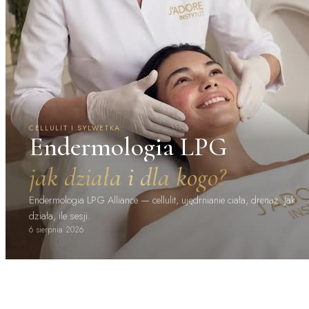
CELLULIT I SYLWETKA
Endermologia LPG
jak działa i dla kogo?
Endermologia LPG Alliance — cellulit, ujędrnianie ciała, drenaż. Jak
działa, ile sesji.
6 sierpnia 2026