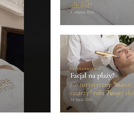
alkohol?
3 sierpnia 2026
PRZEBARWIENIA
Facjal na plaży?
Co turystyczny "masaż
twarzy" robi Twojej skó
24 lipca 2026