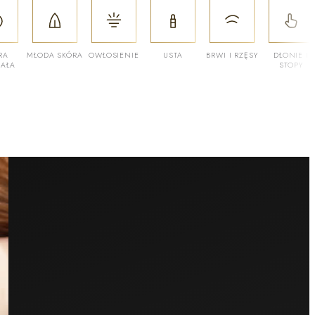
RA
MŁODA SKÓRA
OWŁOSIENIE
USTA
BRWI I RZĘSY
DŁONIE I
ZAŁA
STOPY