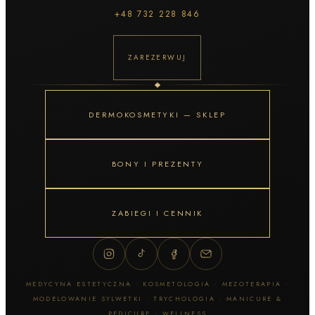
+48
732 228 846
ZAREZERWUJ
DERMOKOSMETYKI — SKLEP
BONY I PREZENTY
ZABIEGI I CENNIK
MEDYCYNA ESTETYCZNA · KOSMETOLOGIA · MEZOTERAPIA ·
MODELOWANIE SYLWETKI · TRYCHOLOGIA · MANICURE &
PEDICURE · WELLNESS