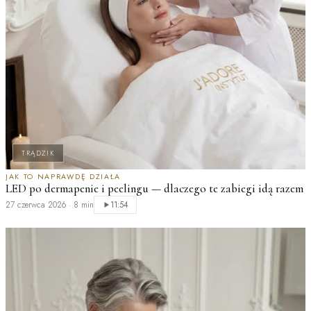
TRĄDZIK
JAK TO NAPRAWDĘ DZIAŁA
LED po dermapenie i peelingu — dlaczego te zabiegi idą razem
M
27 czerwca 2026
·
8 min
11:54
n
2