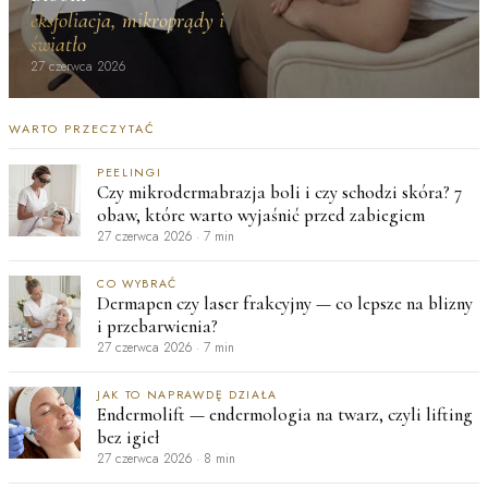
eksfoliacja, mikroprądy i
światło
27 czerwca 2026
WARTO PRZECZYTAĆ
PEELINGI
Czy mikrodermabrazja boli i czy schodzi skóra? 7
obaw, które warto wyjaśnić przed zabiegiem
27 czerwca 2026
·
7 min
CO WYBRAĆ
Dermapen czy laser frakcyjny — co lepsze na blizny
i przebarwienia?
27 czerwca 2026
·
7 min
JAK TO NAPRAWDĘ DZIAŁA
Endermolift — endermologia na twarz, czyli lifting
bez igieł
27 czerwca 2026
·
8 min