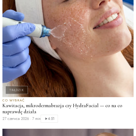
TRĄDZIK
CO WYBRAĆ
T
Kawitacja, mikrodermabrazja czy HydraFacial — co na co
M
naprawdę działa
n
27 czerwca 2026
·
7 min
2
4:51