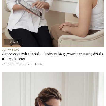
TRĄDZIK
M
CO WYBRAĆ
Geneo czy HydraFacial — który zabieg „wow" naprawdę działa
n
na Twoją cerę?
2
27 czerwca 2026
·
7 min
5:02