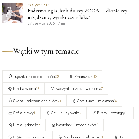
CO WYBRAĆ
Endermologia, kobido czy ZOGA — dłonie czy
urządzenie, wyniki czy relaks?
27 czerwca 2026
·
7 min
Wątki w tym temacie
Trądzik i niedoskonałości
Zmarszczki
35
10
Przebarwienia
Naczynka i zaczerwienienia
17
7
Sucha i odwodniona skóra
Cera tłusta i mieszana
25
12
Skóra głowy
Cellulit i sylwetka
Blizny i rozstępy
1
2
10
Utrata jędrności
Nastolatki i młoda skóra
8
1
Ciąża i po porodzie
Niechciane owłosienie
Usta
1
3
1