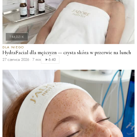
TRĄDZIK
M
DLA NIEGO
HydraFacial dla mężczyzn — czysta skóra w przerwie na lunch
c
27 czerwca 2026
·
7 min
2
6:40