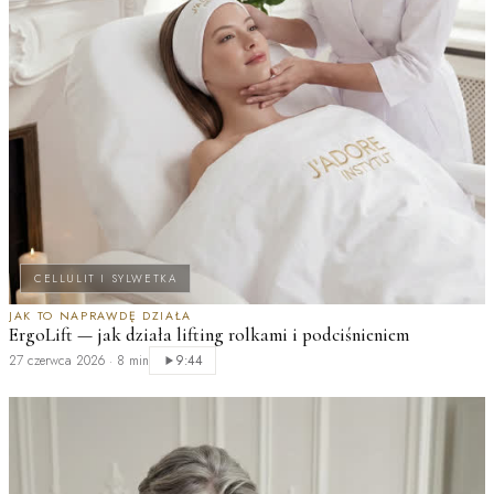
CELLULIT I SYLWETKA
JAK TO NAPRAWDĘ DZIAŁA
ErgoLift — jak działa lifting rolkami i podciśnieniem
M
27 czerwca 2026
·
8 min
2
9:44