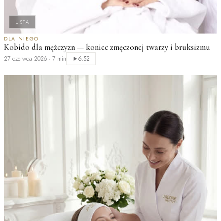
USTA
DLA NIEGO
D
Kobido dla mężczyzn — koniec zmęczonej twarzy i bruksizmu
M
p
27 czerwca 2026
·
7 min
6:52
2