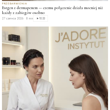
PRZEBARWIENIA
D
Estgen z dermapenem — czemu połączenie działa mocniej niż
M
każdy z zabiegów osobno
2
27 czerwca 2026
·
8 min
10:33