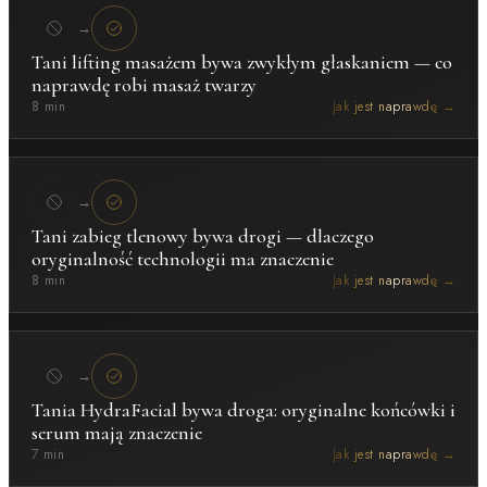
→
Tani lifting masażem bywa zwykłym głaskaniem — co
naprawdę robi masaż twarzy
8 min
Jak jest naprawdę →
→
Tani zabieg tlenowy bywa drogi — dlaczego
oryginalność technologii ma znaczenie
8 min
Jak jest naprawdę →
→
Tania HydraFacial bywa droga: oryginalne końcówki i
serum mają znaczenie
7 min
Jak jest naprawdę →