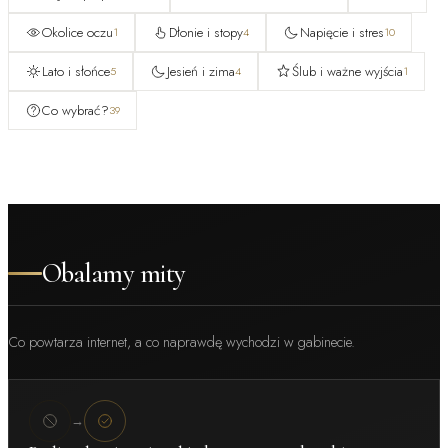
Okolice oczu
Dłonie i stopy
Napięcie i stres
1
4
10
Lato i słońce
Jesień i zima
Ślub i ważne wyjścia
5
4
1
Co wybrać?
39
Obalamy mity
Co powtarza internet, a co naprawdę wychodzi w gabinecie.
→