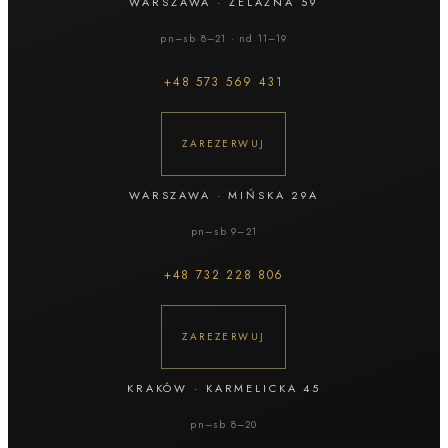
WARSZAWA
·
ŻELAZNA 59
pn–sb 8–21 · nd 11–19
+48
573 569 431
ZAREZERWUJ
WARSZAWA
·
MIŃSKA 29A
pn–sb 9–21
+48
732 228 806
ZAREZERWUJ
KRAKÓW
·
KARMELICKA 45
pn–sb 8–20