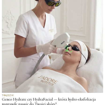
J
M
TRĄDZIK
Geneo Hydrate czy HydraFacial — która hydro-eksfoliacja
w
naprawdę pasuje do Twojej skóry?
2