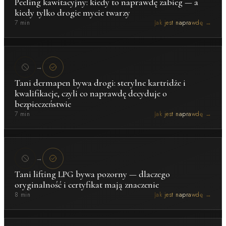
Peeling kawitacyjny: kiedy to naprawdę zabieg — a
kiedy tylko drogie mycie twarzy
7 min
Jak jest naprawdę →
→
Tani dermapen bywa drogi: sterylne kartridże i
kwalifikacje, czyli co naprawdę decyduje o
bezpieczeństwie
7 min
Jak jest naprawdę →
→
Tani lifting LPG bywa pozorny — dlaczego
oryginalność i certyfikat mają znaczenie
8 min
Jak jest naprawdę →