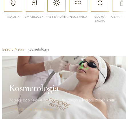
TRĄDZIK
ZMARSZCZKI
PRZEBARWIENIA
NACZYNKA
SUCHA
CERA TŁU
SKÓRA
Beauty News
·
Kosmetologia
Kosmetologia
Zabiegi gabinetowe na twarz i to, czego nie zrobi żaden krem.
73 TEKSTY W TYM TEMACIE