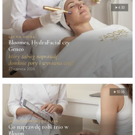
4:50
SUCHA SKÓRA
Bloomea, HydraFacial czy
Geneo
który zabieg naprawdę
domknie pory i wyrówna cerę?
27 czerwca 2026
10:36
JAK TO NAPRAWDĘ DZIAŁA
Co naprawdę robi trio w
Bloom