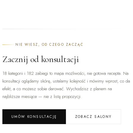
Pajączki na nogach
NIE WIESZ, OD CZEGO ZACZĄĆ
Zacznij od konsultacji
18 kategorii i 182 zabiegi to mapa możliwości, nie gotowa recepta. Na
konsultacji oglądamy skórę, ustalamy kolejność i mówimy wprost, co da
efekt, a co możesz sobie darować. Wychodzisz z planem na
najbliższe miesiące — nie z listą propozycji.
UMÓW KONSULTACJĘ
ZOBACZ SALONY