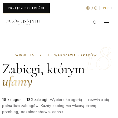
WARSZAWA · KRAKÓW
PRZEJDŹ DO TREŚCI
PL
EN
18
J’ADORE INSTYTUT · WARSZAWA · KRAKÓW
Zabiegi, którym
ufamy
18 kategorii · 182 zabiegi.
Wybierz kategorię — rozwinie się
pełna lista zabiegów. Każdy zabieg ma własną stronę:
przebieg, bezpieczeństwo, cennik.