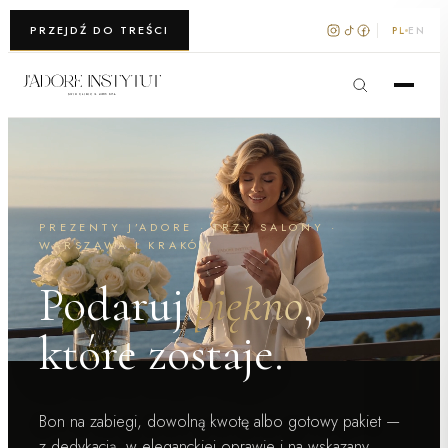
WARSZAWA · KRAKÓW
PRZEJDŹ DO TREŚCI
PL
EN
PREZENTY J’ADORE · TRZY SALONY ·
WARSZAWA I KRAKÓW
Podaruj
piękno
,
które zostaje.
Bon na zabiegi, dowolną kwotę albo gotowy pakiet —
z dedykacją, w eleganckiej oprawie i na wskazany