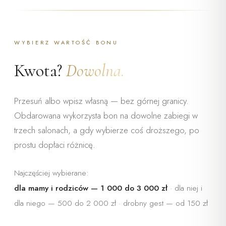
NA WYBRANE
ZABIEGI
„Dla Ciebie — na czas, który
WYBIERZ WARTOŚĆ BONU
jest tylko Twój"
Kwota?
Dowolna.
Przesuń albo wpisz własną — bez górnej granicy.
Obdarowana wykorzysta bon na dowolne zabiegi w
trzech salonach, a gdy wybierze coś droższego, po
prostu dopłaci różnicę.
Najczęściej wybierane:
dla mamy i rodziców — 1 000 do 3 000 zł
· dla niej i
dla niego — 500 do 2 000 zł · drobny gest — od 150 zł