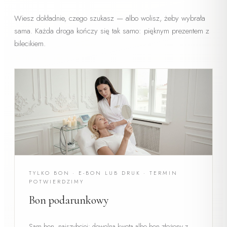
Wiesz dokładnie, czego szukasz — albo wolisz, żeby wybrała
sama. Każda droga kończy się tak samo: pięknym prezentem z
bilecikiem.
TYLKO BON · E-BON LUB DRUK · TERMIN
POTWIERDZIMY
Bon podarunkowy
Sam bon, najszybciej: dowolna kwota albo bon złożony z