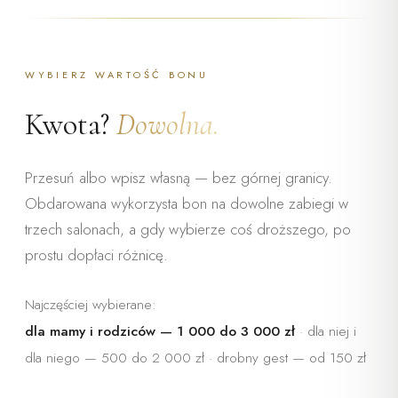
NA WYBRANE
ZABIEGI
„Dla Ciebie — na czas, który
WYBIERZ WARTOŚĆ BONU
jest tylko Twój"
Kwota?
Dowolna.
Przesuń albo wpisz własną — bez górnej granicy.
Obdarowana wykorzysta bon na dowolne zabiegi w
trzech salonach, a gdy wybierze coś droższego, po
prostu dopłaci różnicę.
Najczęściej wybierane:
dla mamy i rodziców — 1 000 do 3 000 zł
· dla niej i
dla niego — 500 do 2 000 zł · drobny gest — od 150 zł