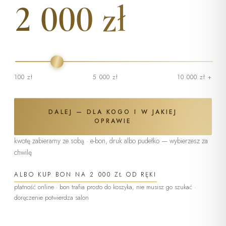
2 000 zł
100 zł
5 000 zł
10 000 zł +
DALEJ — DLA KOGO I W JAKIEJ
OPRAWIE
kwotę zabieramy ze sobą · e-bon, druk albo pudełko — wybierzesz za
chwilę
ALBO KUP BON NA
2 000 ZŁ
OD RĘKI
płatność online · bon trafia prosto do koszyka, nie musisz go szukać ·
(otwiera się w nowej karcie)
doręczenie potwierdza salon