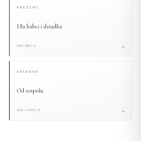
PREZENT
Dla babci i dziadka
→
200–800 zł
SKŁADKA
Od zespołu
→
500–3 000 zł