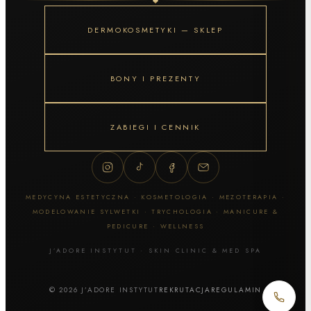
DERMOKOSMETYKI — SKLEP
BONY I PREZENTY
ZABIEGI I CENNIK
MEDYCYNA ESTETYCZNA · KOSMETOLOGIA · MEZOTERAPIA ·
MODELOWANIE SYLWETKI · TRYCHOLOGIA · MANICURE &
PEDICURE · WELLNESS
J’ADORE INSTYTUT · SKIN CLINIC & MED SPA
© 2026 J’ADORE INSTYTUT
REKRUTACJA
REGULAMIN