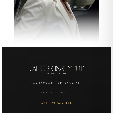
TWÓJ KOSZYK
ZAMKNIJ ×
Prezent —
dla mamy
WARSZAWA
·
ŻELAZNA 59
—
0 zł
pn–sb 8–21 · nd 11–19
+48
573 569 431