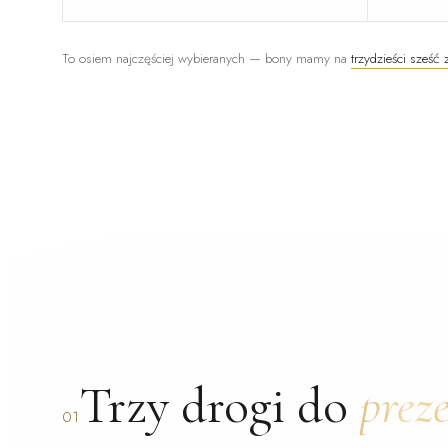
To osiem najczęściej wybieranych — bony mamy na
trzydzieści sześć
Trzy drogi do
prez
01