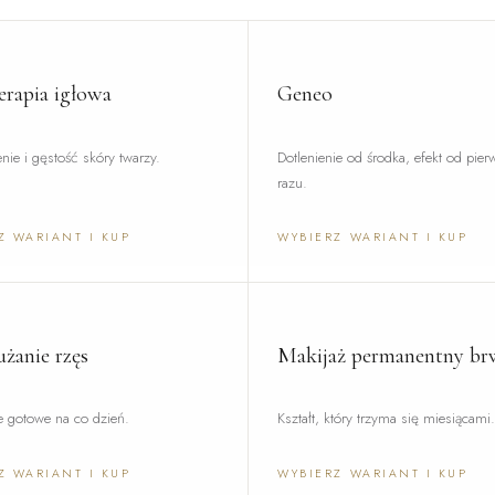
rapia igłowa
Geneo
ie i gęstość skóry twarzy.
Dotlenienie od środka, efekt od pie
razu.
Z WARIANT I KUP
WYBIERZ WARIANT I KUP
użanie rzęs
Makijaż permanentny br
e gotowe na co dzień.
Kształt, który trzyma się miesiącami
Z WARIANT I KUP
WYBIERZ WARIANT I KUP