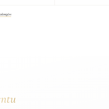
 zabiegów
.
entu