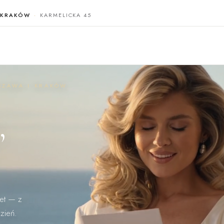
KRAKÓW
KARMELICKA 45
RSZAWA I KRAKÓW
,
et — z
zień.