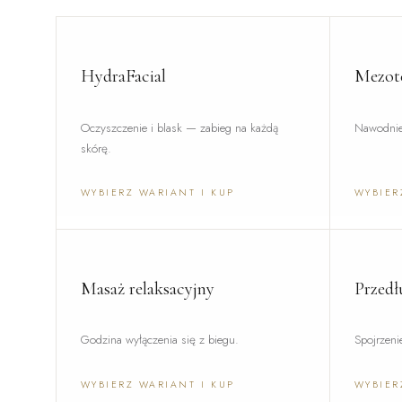
HydraFacial
Mezote
Oczyszczenie i blask — zabieg na każdą
Nawodnien
skórę.
WYBIERZ WARIANT I KUP
WYBIER
Masaż relaksacyjny
Przedł
Godzina wyłączenia się z biegu.
Spojrzeni
WYBIERZ WARIANT I KUP
WYBIER