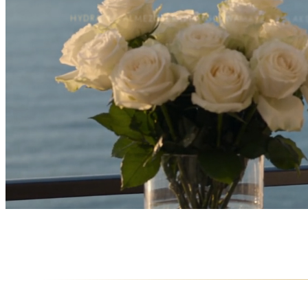
HYDRAFACIAL
MEZOTERAPIA IGŁOWA
MASAŻ RELAK
CLEARLIFT
MAKIJAŻ PERMANENTNY
GENEO
PRZEDŁUŻANIE RZĘS
NICI LIFTINGUJĄCE
—
ważny 12 miesięcy
—
dla niej i dla niego
—
e-bon PDF po potwierdzeniu zamówienia
SKOMPONUJ PREZENT
WYBIERZ WARTOŚĆ BONU ↓