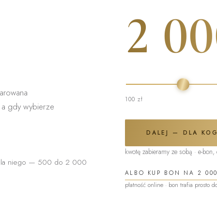
2 00
darowana
100 zł
, a gdy wybierze
DALEJ — DLA KOG
kwotę zabieramy ze sobą · e-bon,
i dla niego — 500 do 2 000
ALBO KUP BON NA
2 00
płatność online · bon trafia prosto 