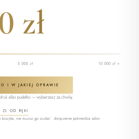
NA WYBRANE
ELEGANCKIE
0 zł
„DZIĘKUJĘ", KTÓRE
ZABIEGI
ZOSTAJE
„Dla Ciebie — na czas,
który jest tylko Twój"
5 000 zł
10 000 zł +
O I W JAKIEJ OPRAWIE
 druk albo pudełko — wybierzesz za chwilę
0 ZŁ
OD RĘKI
(otwiera się w nowej karc
do koszyka, nie musisz go szukać · doręczenie potwierdza salon