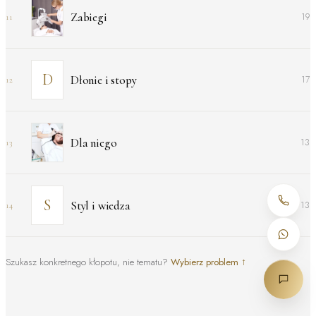
Zabiegi
19
11
Dłonie i stopy
17
12
Dla niego
13
13
Styl i wiedza
13
14
Szukasz konkretnego kłopotu, nie tematu?
Wybierz problem
↑