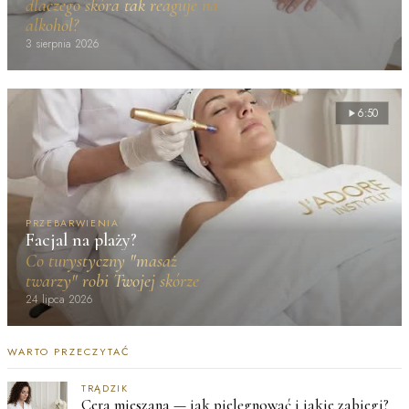
dlaczego skóra tak reaguje na
alkohol?
3 sierpnia 2026
6:50
PRZEBARWIENIA
Facjal na plaży?
Co turystyczny "masaż
twarzy" robi Twojej skórze
24 lipca 2026
WARTO PRZECZYTAĆ
TRĄDZIK
Cera mieszana — jak pielęgnować i jakie zabiegi?