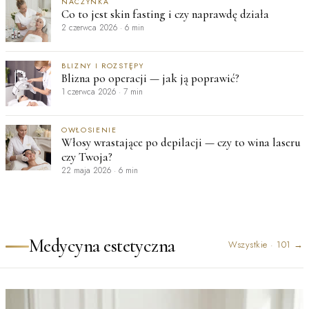
NACZYNKA
Co to jest skin fasting i czy naprawdę działa
2 czerwca 2026
·
6 min
BLIZNY I ROZSTĘPY
Blizna po operacji — jak ją poprawić?
1 czerwca 2026
·
7 min
OWŁOSIENIE
Włosy wrastające po depilacji — czy to wina laseru
czy Twoja?
22 maja 2026
·
6 min
Medycyna estetyczna
Wszystkie
·
101
→