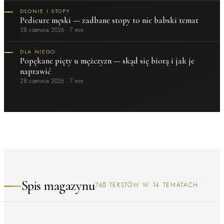
DŁONIE I STOPY
Pedicure męski — zadbane stopy to nie babski temat
28 czerwca 2026
·
7 min
DLA NIEGO
Popękane pięty u mężczyzn — skąd się biorą i jak je
naprawić
28 czerwca 2026
·
7 min
Spis magazynu
760 TEKSTÓW W 14 TEMATACH