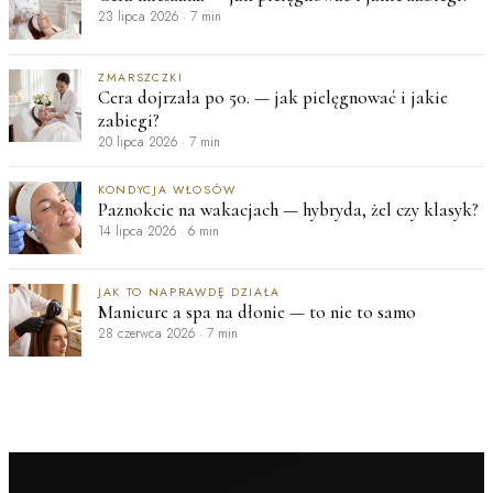
23 lipca 2026
·
7 min
ZMARSZCZKI
Cera dojrzała po 50. — jak pielęgnować i jakie
zabiegi?
20 lipca 2026
·
7 min
KONDYCJA WŁOSÓW
Paznokcie na wakacjach — hybryda, żel czy klasyk?
14 lipca 2026
·
6 min
JAK TO NAPRAWDĘ DZIAŁA
Manicure a spa na dłonie — to nie to samo
28 czerwca 2026
·
7 min