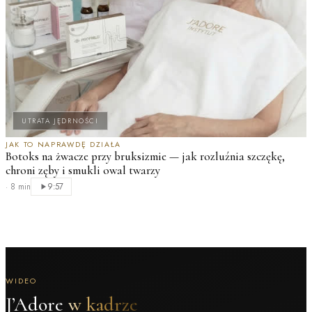
UTRATA JĘDRNOŚCI
JAK TO NAPRAWDĘ DZIAŁA
Botoks na żwacze przy bruksizmie — jak rozluźnia szczękę,
chroni zęby i smukli owal twarzy
·
8 min
9:57
WIDEO
J’Adore
w kadrze