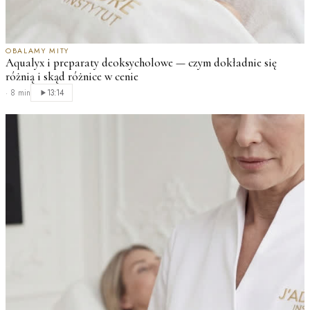
OBALAMY MITY
Aqualyx i preparaty deoksycholowe — czym dokładnie się
różnią i skąd różnice w cenie
·
8 min
13:14