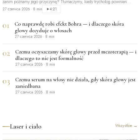
zanim poznamy jego przyczynę? Tłumaczymy, kiedy trycholog powinien
być…
27 czerwca 2026
·
8 min
4:21
01
Co naprawdę robi efekt Bohra — i dlaczego skóra
głowy decyduje o włosach
27 czerwca 2026
·
8 min
02
Czemu oczyszczamy skórę głowy przed mezoterapią — i
dlaczego to nie jest formalność
27 czerwca 2026
·
8 min
03
Czemu serum na włosy nie działa, gdy skóra głowy jest
zaniedbana
27 czerwca 2026
·
8 min
Laser i ciało
Wszystkie
→