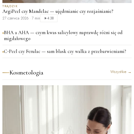
TRĄDZIK
ArgiPeel czy Mandelac — ujędrnianie czy rozjaśnianie?
27 czerwca 2026
·
7 min
4:38
BHA a AHA — czym kwas salicylowy naprawdę różni się od
migdałowego
C-Peel czy Ferulac — sam blask czy walka z przebarwieniami?
Kosmetologia
Wszystkie
→