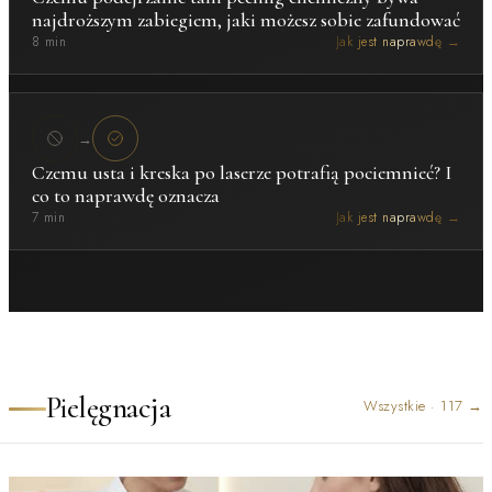
najdroższym zabiegiem, jaki możesz sobie zafundować
8 min
Jak jest naprawdę →
→
Czemu usta i kreska po laserze potrafią pociemnieć? I
co to naprawdę oznacza
7 min
Jak jest naprawdę →
Pielęgnacja
Wszystkie
·
117
→