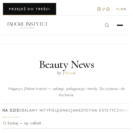
WARSZAWA · KRAKÓW
PRZEJDŹ DO TREŚCI
PL
EN
Beauty News
by
J’Adore
Magazyn J’Adore Instytut — zabiegi, pielęgnacja i trendy. Do czytania i do
słuchania.
NA DZIŚ
OBALAMY MITY
PIELĘGNACJA
MEDYCYNA ESTETYCZNA
WI