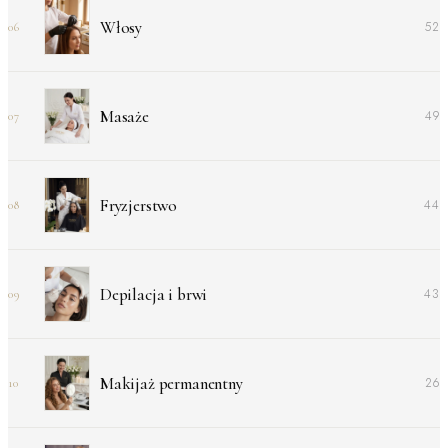
Włosy
52
06
Masaże
49
07
Fryzjerstwo
44
08
Depilacja i brwi
43
09
Makijaż permanentny
26
10