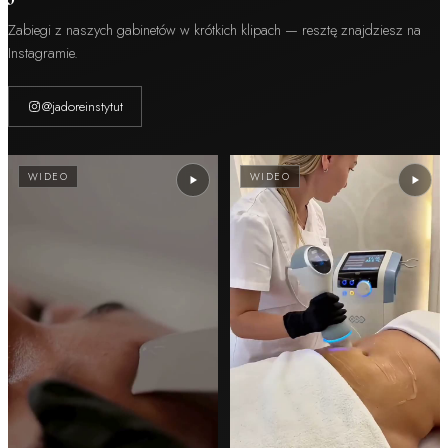
Zabiegi z naszych gabinetów w krótkich klipach — resztę znajdziesz na
Instagramie.
@jadoreinstytut
WIDEO
WIDEO