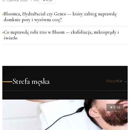
27 czerwca 2026
·
7 min
4:38
Bloomea, HydraFacial czy Geneo — który zabieg naprawdę
domknie pory i wyrówna cerę?
Co naprawdę robi trio w Bloom — eksfoliacja, mikroprądy i
światło
Strefa męska
Wszystkie
→
9:16