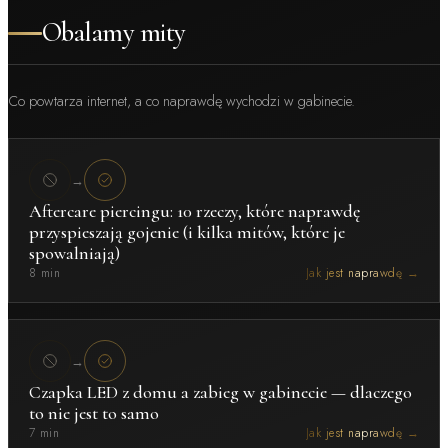
Obalamy mity
Co powtarza internet, a co naprawdę wychodzi w gabinecie.
→
Aftercare piercingu: 10 rzeczy, które naprawdę
przyspieszają gojenie (i kilka mitów, które je
spowalniają)
8 min
Jak jest naprawdę →
→
Czapka LED z domu a zabieg w gabinecie — dlaczego
to nie jest to samo
7 min
Jak jest naprawdę →