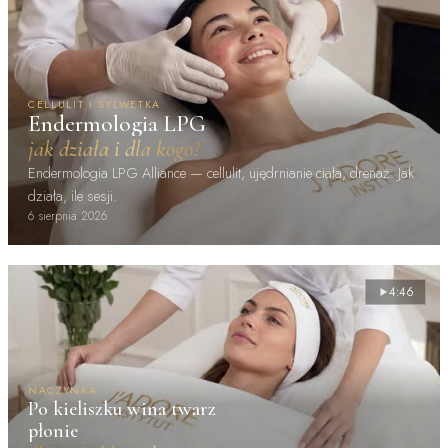
CELLULIT I SYLWETKA
Endermologia LPG
jak działa i dla kogo?
Endermologia LPG Alliance — cellulit, ujędrnianie ciała, drenaż. Jak
działa, ile sesji.
6 sierpnia 2026
4:46
NACZYNKA
Po kieliszku wina twarz
płonie