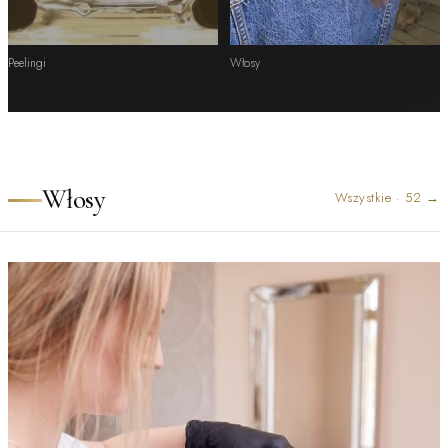
Peelingi
Włosy
Włosy
Wszystkie
·
52
→