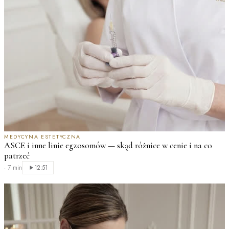
MEDYCYNA ESTETYCZNA
ASCE i inne linie egzosomów — skąd różnice w cenie i na co
patrzeć
·
7 min
12:51