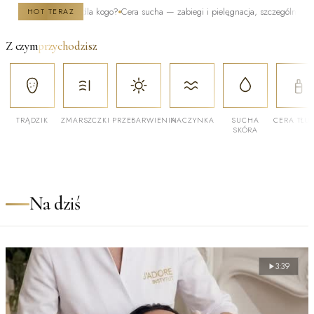
ak działa i dla kogo?
Cera sucha — zabiegi i pielęgnacja, szczególnie zimą
Po kiel
HOT TERAZ
Z czym
przychodzisz
TRĄDZIK
ZMARSZCZKI
PRZEBARWIENIA
NACZYNKA
SUCHA
CERA TŁU
SKÓRA
Na dziś
3:39