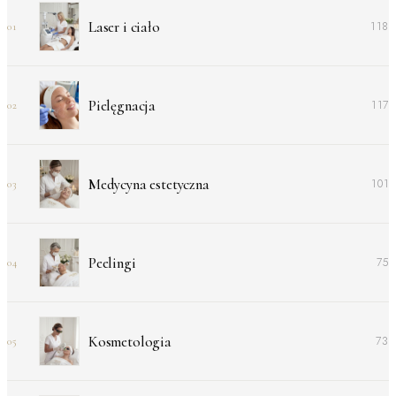
Laser i ciało
118
01
Pielęgnacja
117
02
Medycyna estetyczna
101
03
Peelingi
75
04
Kosmetologia
73
05