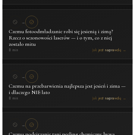
→
Czemu fotoodmładzanie robi się jesienią i zimą?
Rzecz o sezonowości laserów — i o tym, co z niej
zostało mitu
8 min
Jak jest naprawdę →
→
Czemu na przebarwienia najlepsza jest jesień i zima —
i dlaczego NIE lato
8 min
Jak jest naprawdę →
→
Czemu podejrzanie tani peeling chemiczny bywa