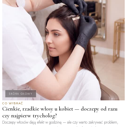
SKÓRA GŁOWY
CO WYBRAĆ
Cienkie, rzadkie włosy u kobiet — doczepy od razu
czy najpierw trycholog?
Doczepy włosów dają efekt w godzinę — ale czy warto zakrywać problem,