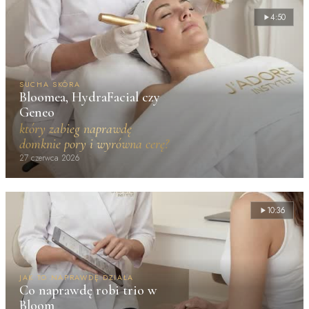
4:50
SUCHA SKÓRA
Bloomea, HydraFacial czy
Geneo
który zabieg naprawdę
domknie pory i wyrówna cerę?
27 czerwca 2026
10:36
JAK TO NAPRAWDĘ DZIAŁA
Co naprawdę robi trio w
Bloom