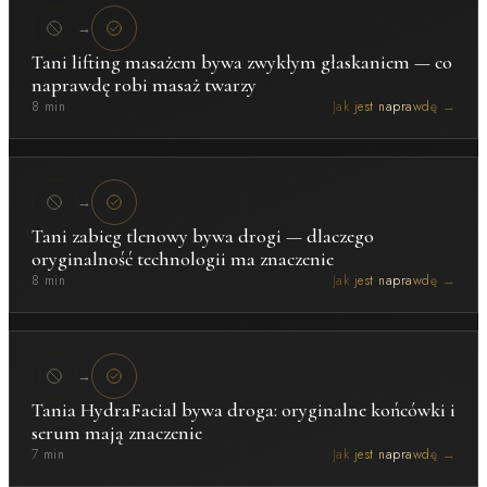
→
Tani lifting masażem bywa zwykłym głaskaniem — co
naprawdę robi masaż twarzy
8 min
Jak jest naprawdę →
→
Tani zabieg tlenowy bywa drogi — dlaczego
oryginalność technologii ma znaczenie
8 min
Jak jest naprawdę →
→
Tania HydraFacial bywa droga: oryginalne końcówki i
serum mają znaczenie
7 min
Jak jest naprawdę →