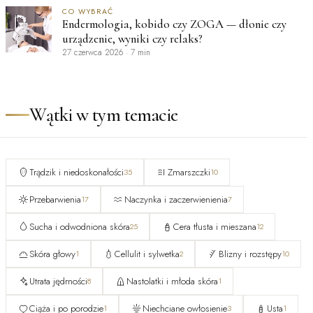
CO WYBRAĆ
Endermologia, kobido czy ZOGA — dłonie czy
urządzenie, wyniki czy relaks?
27 czerwca 2026
·
7 min
Wątki w tym temacie
Trądzik i niedoskonałości
Zmarszczki
35
10
Przebarwienia
Naczynka i zaczerwienienia
17
7
Sucha i odwodniona skóra
Cera tłusta i mieszana
25
12
Skóra głowy
Cellulit i sylwetka
Blizny i rozstępy
1
2
10
Utrata jędrności
Nastolatki i młoda skóra
8
1
Ciąża i po porodzie
Niechciane owłosienie
Usta
1
3
1