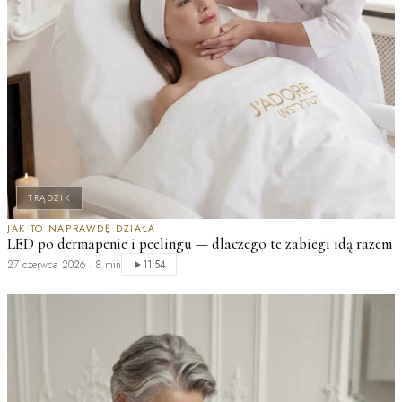
TRĄDZIK
JAK TO NAPRAWDĘ DZIAŁA
LED po dermapenie i peelingu — dlaczego te zabiegi idą razem
M
27 czerwca 2026
·
8 min
11:54
n
2