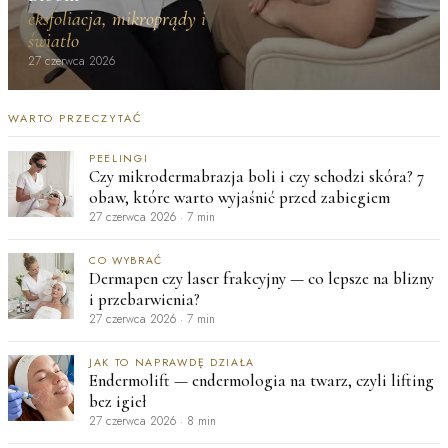
eksfoliacja, mikroprądy i
światło
27 czerwca 2026
WARTO PRZECZYTAĆ
PEELINGI
Czy mikrodermabrazja boli i czy schodzi skóra? 7
obaw, które warto wyjaśnić przed zabiegiem
27 czerwca 2026
·
7 min
CO WYBRAĆ
Dermapen czy laser frakcyjny — co lepsze na blizny
i przebarwienia?
27 czerwca 2026
·
7 min
JAK TO NAPRAWDĘ DZIAŁA
Endermolift — endermologia na twarz, czyli lifting
bez igieł
27 czerwca 2026
·
8 min