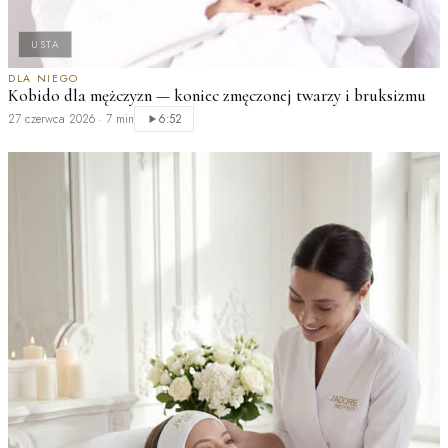
USTA
DLA NIEGO
D
Kobido dla mężczyzn — koniec zmęczonej twarzy i bruksizmu
M
p
27 czerwca 2026
·
7 min
6:52
2