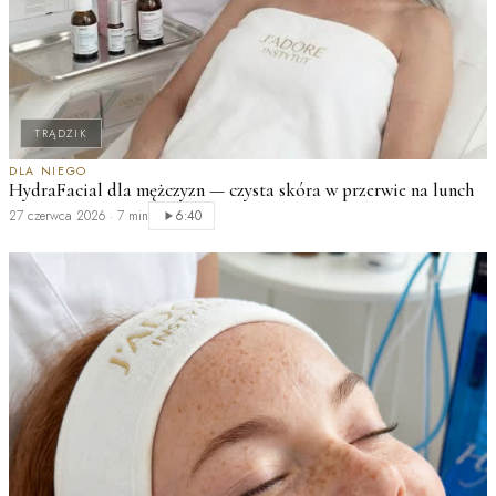
TRĄDZIK
M
DLA NIEGO
HydraFacial dla mężczyzn — czysta skóra w przerwie na lunch
c
27 czerwca 2026
·
7 min
2
6:40