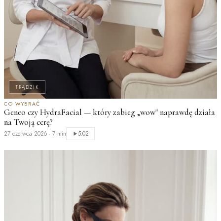
TRĄDZIK
M
CO WYBRAĆ
Geneo czy HydraFacial — który zabieg „wow" naprawdę działa
n
na Twoją cerę?
2
27 czerwca 2026
·
7 min
5:02