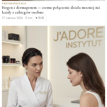
PRZEBARWIENIA
D
Estgen z dermapenem — czemu połączenie działa mocniej niż
M
każdy z zabiegów osobno
2
27 czerwca 2026
·
8 min
10:33