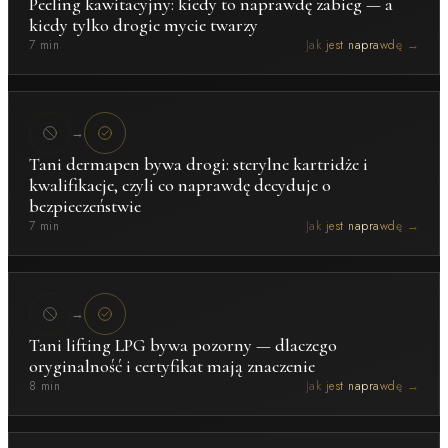
Peeling kawitacyjny: kiedy to naprawdę zabieg — a
kiedy tylko drogie mycie twarzy
7 min
Jak jest naprawdę →
→
Tani dermapen bywa drogi: sterylne kartridże i
kwalifikacje, czyli co naprawdę decyduje o
bezpieczeństwie
7 min
Jak jest naprawdę →
→
Tani lifting LPG bywa pozorny — dlaczego
oryginalność i certyfikat mają znaczenie
8 min
Jak jest naprawdę →