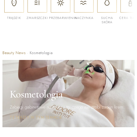
TRĄDZIK
ZMARSZCZKI
PRZEBARWIENIA
NACZYNKA
SUCHA
CERA TŁU
SKÓRA
Beauty News
·
Kosmetologia
Kosmetologia
Zabiegi gabinetowe na twarz i to, czego nie zrobi żaden krem.
73 TEKSTY W TYM TEMACIE