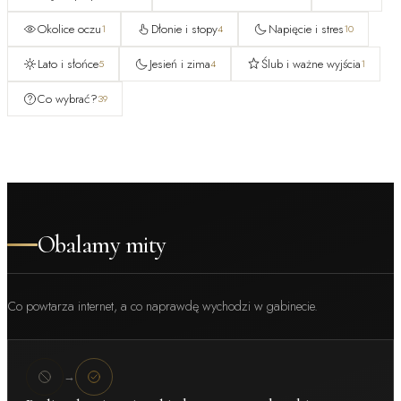
Okolice oczu
Dłonie i stopy
Napięcie i stres
1
4
10
Lato i słońce
Jesień i zima
Ślub i ważne wyjścia
5
4
1
Co wybrać?
39
Obalamy mity
Co powtarza internet, a co naprawdę wychodzi w gabinecie.
→