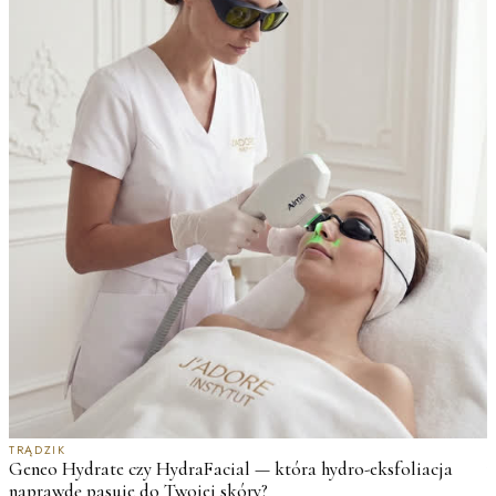
J
M
TRĄDZIK
Geneo Hydrate czy HydraFacial — która hydro-eksfoliacja
w
naprawdę pasuje do Twojej skóry?
2