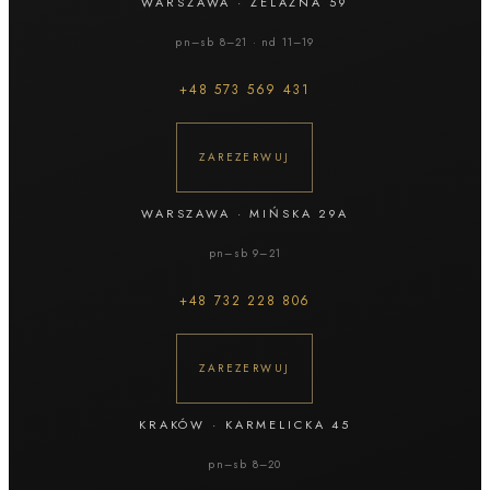
WARSZAWA
·
ŻELAZNA 59
pn–sb 8–21 · nd 11–19
+48
573 569 431
ZAREZERWUJ
WARSZAWA
·
MIŃSKA 29A
pn–sb 9–21
+48
732 228 806
ZAREZERWUJ
KRAKÓW
·
KARMELICKA 45
pn–sb 8–20