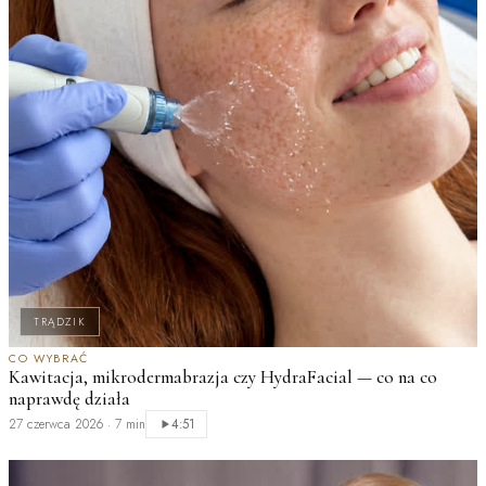
TRĄDZIK
CO WYBRAĆ
T
Kawitacja, mikrodermabrazja czy HydraFacial — co na co
M
naprawdę działa
n
27 czerwca 2026
·
7 min
2
4:51