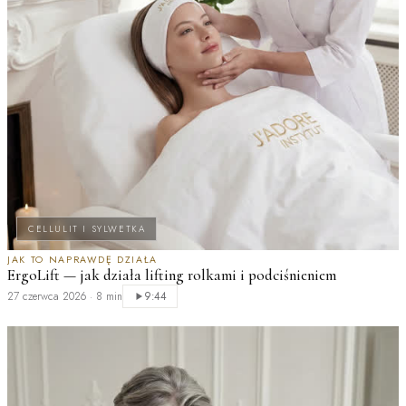
CELLULIT I SYLWETKA
JAK TO NAPRAWDĘ DZIAŁA
ErgoLift — jak działa lifting rolkami i podciśnieniem
M
27 czerwca 2026
·
8 min
2
9:44