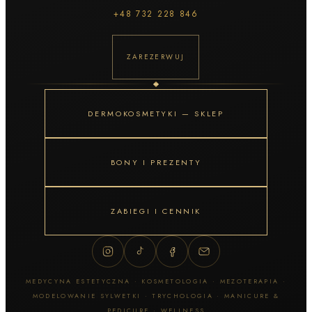
+48
732 228 846
ZAREZERWUJ
DERMOKOSMETYKI — SKLEP
BONY I PREZENTY
ZABIEGI I CENNIK
MEDYCYNA ESTETYCZNA · KOSMETOLOGIA · MEZOTERAPIA ·
MODELOWANIE SYLWETKI · TRYCHOLOGIA · MANICURE &
PEDICURE · WELLNESS