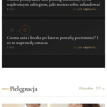
najdroższym zabiegiem, jaki możesz sobie zafundować
8 min
Jak jest naprawdę →
→
Czemu usta i kreska po laserze potrafią pociemnieć? I
co to naprawdę oznacza
7 min
Jak jest naprawdę →
Pielęgnacja
Wszystkie
·
117
→