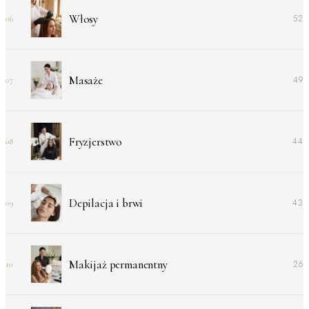
Włosy
52
06
Masaże
49
07
Fryzjerstwo
44
08
Depilacja i brwi
43
09
Makijaż permanentny
26
10