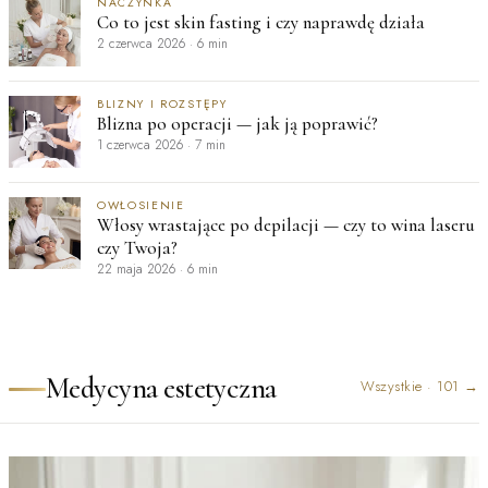
NACZYNKA
Co to jest skin fasting i czy naprawdę działa
2 czerwca 2026
·
6 min
BLIZNY I ROZSTĘPY
Blizna po operacji — jak ją poprawić?
1 czerwca 2026
·
7 min
OWŁOSIENIE
Włosy wrastające po depilacji — czy to wina laseru
czy Twoja?
22 maja 2026
·
6 min
Medycyna estetyczna
Wszystkie
·
101
→