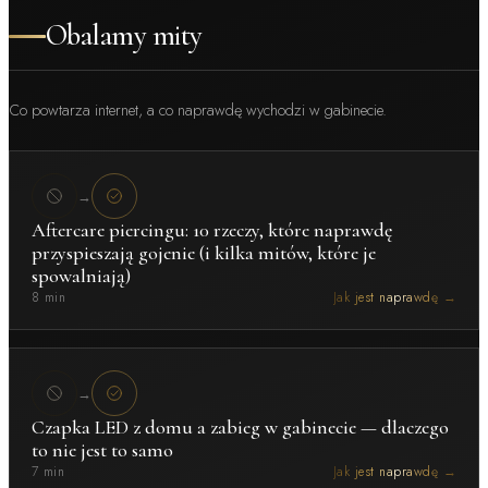
Obalamy mity
Co powtarza internet, a co naprawdę wychodzi w gabinecie.
→
Aftercare piercingu: 10 rzeczy, które naprawdę
przyspieszają gojenie (i kilka mitów, które je
spowalniają)
8 min
Jak jest naprawdę →
→
Czapka LED z domu a zabieg w gabinecie — dlaczego
to nie jest to samo
7 min
Jak jest naprawdę →