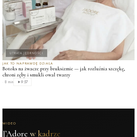
UTRATA JĘDRNOŚCI
JAK TO NAPRAWDĘ DZIAŁA
Botoks na żwacze przy bruksizmie — jak rozluźnia szczękę,
chroni zęby i smukli owal twarzy
·
8 min
9:57
WIDEO
J’Adore
w kadrze