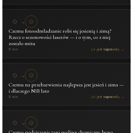
→
Czemu fotoodmładzanie robi się jesienią i zimą?
Rzecz o sezonowości laserów — i o tym, co z niej
zostało mitu
8 min
Jak jest naprawdę →
→
Czemu na przebarwienia najlepsza jest jesień i zima —
i dlaczego NIE lato
8 min
Jak jest naprawdę →
→
Czemu podejrzanie tani peeling chemiczny bywa