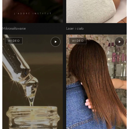
Mikronakłuwanie
Laser i ciało
WIDEO
WIDEO