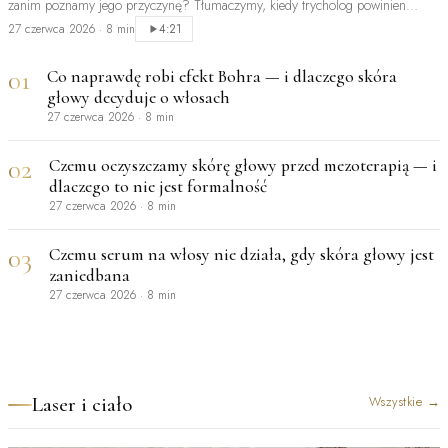
zanim poznamy jego przyczynę? Tłumaczymy, kiedy trycholog powinien
być…
27 czerwca 2026
·
8 min
4:21
01
Co naprawdę robi efekt Bohra — i dlaczego skóra
głowy decyduje o włosach
27 czerwca 2026
·
8 min
02
Czemu oczyszczamy skórę głowy przed mezoterapią — i
dlaczego to nie jest formalność
27 czerwca 2026
·
8 min
03
Czemu serum na włosy nie działa, gdy skóra głowy jest
zaniedbana
27 czerwca 2026
·
8 min
Laser i ciało
Wszystkie
→