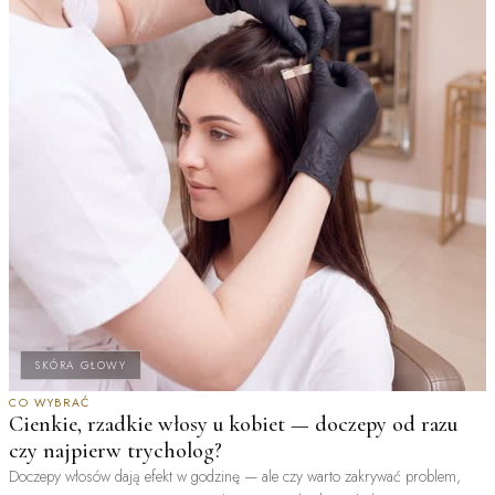
SKÓRA GŁOWY
CO WYBRAĆ
Cienkie, rzadkie włosy u kobiet — doczepy od razu
czy najpierw trycholog?
Doczepy włosów dają efekt w godzinę — ale czy warto zakrywać problem,