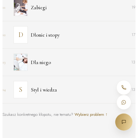
Zabiegi
19
11
Dłonie i stopy
17
12
Dla niego
13
13
Styl i wiedza
13
14
Szukasz konkretnego kłopotu, nie tematu?
Wybierz problem
↑