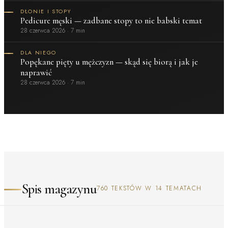
DŁONIE I STOPY
Pedicure męski — zadbane stopy to nie babski temat
28 czerwca 2026
·
7 min
DLA NIEGO
Popękane pięty u mężczyzn — skąd się biorą i jak je
naprawić
28 czerwca 2026
·
7 min
Spis magazynu
760 TEKSTÓW W 14 TEMATACH