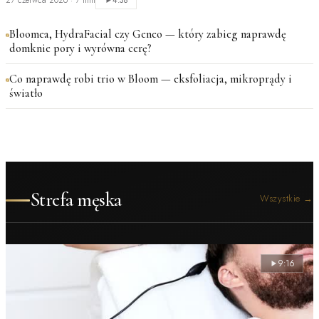
27 czerwca 2026
·
7 min
4:38
Bloomea, HydraFacial czy Geneo — który zabieg naprawdę
domknie pory i wyrówna cerę?
Co naprawdę robi trio w Bloom — eksfoliacja, mikroprądy i
światło
Strefa męska
Wszystkie
→
9:16