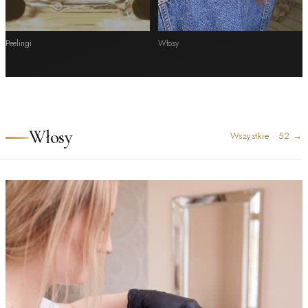
Peelingi
Włosy
Włosy
Wszystkie
·
52
→