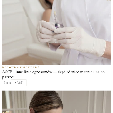
MEDYCYNA ESTETYCZNA
ASCE i inne linie egzosomów — skąd różnice w cenie i na co
patrzeć
·
7 min
12:51