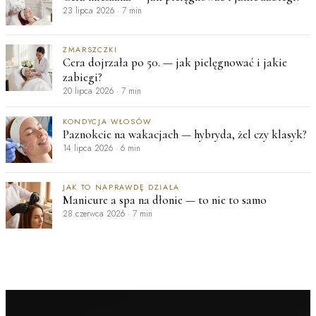
23 lipca 2026
·
7 min
ZMARSZCZKI
Cera dojrzała po 50. — jak pielęgnować i jakie
zabiegi?
20 lipca 2026
·
7 min
KONDYCJA WŁOSÓW
Paznokcie na wakacjach — hybryda, żel czy klasyk?
14 lipca 2026
·
6 min
JAK TO NAPRAWDĘ DZIAŁA
Manicure a spa na dłonie — to nie to samo
28 czerwca 2026
·
7 min