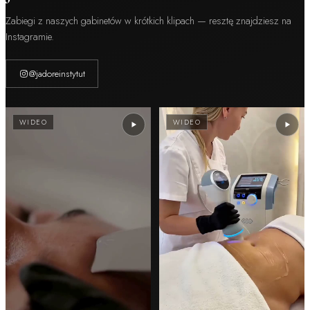
Zabiegi z naszych gabinetów w krótkich klipach — resztę znajdziesz na
Instagramie.
@jadoreinstytut
WIDEO
WIDEO