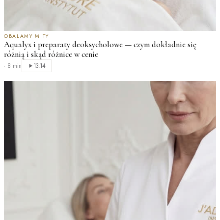
OBALAMY MITY
Aqualyx i preparaty deoksycholowe — czym dokładnie się
różnią i skąd różnice w cenie
·
8 min
13:14