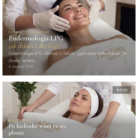
CELLULIT I SYLWETKA
Endermologia LPG
jak działa i dla kogo?
Endermologia LPG Alliance — cellulit, ujędrnianie ciała, drenaż. Jak
działa, ile sesji.
6 sierpnia 2026
4:46
NACZYNKA
Po kieliszku wina twarz
płonie