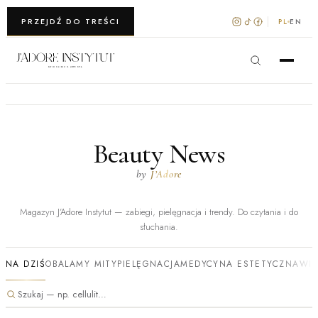
WARSZAWA · KRAKÓW
PRZEJDŹ DO TREŚCI
PL
EN
Beauty News
by
J’Adore
Magazyn J’Adore Instytut — zabiegi, pielęgnacja i trendy. Do czytania i do
słuchania.
NA DZIŚ
OBALAMY MITY
PIELĘGNACJA
MEDYCYNA ESTETYCZNA
WI