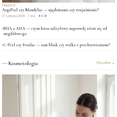
TRĄDZIK
ArgiPeel czy Mandelac — ujędrnianie czy rozjaśnianie?
27 czerwca 2026
·
7 min
4:38
BHA a AHA — czym kwas salicylowy naprawdę różni się od
migdałowego
C-Peel czy Ferulac — sam blask czy walka z przebarwieniami?
Kosmetologia
Wszystkie
→