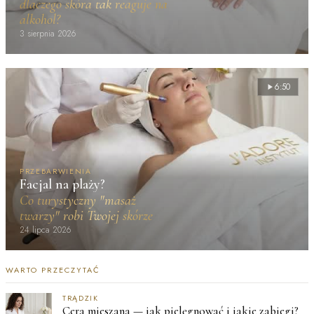
dlaczego skóra tak reaguje na
alkohol?
3 sierpnia 2026
6:50
PRZEBARWIENIA
Facjal na plaży?
Co turystyczny "masaż
twarzy" robi Twojej skórze
24 lipca 2026
WARTO PRZECZYTAĆ
TRĄDZIK
Cera mieszana — jak pielęgnować i jakie zabiegi?