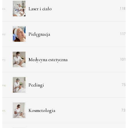
Laser i ciało
118
01
Pielęgnacja
117
02
Medycyna estetyczna
101
03
Peelingi
75
04
Kosmetologia
73
05