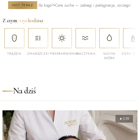
ak działa i dla kogo?
Cera sucha — zabiegi i pielęgnacja, szczególnie zimą
Po kiel
HOT TERAZ
Z czym
przychodzisz
TRĄDZIK
ZMARSZCZKI
PRZEBARWIENIA
NACZYNKA
SUCHA
CERA TŁU
SKÓRA
Na dziś
3:39