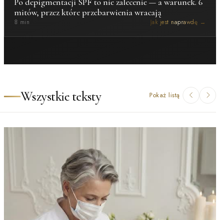
Po depigmentacji SPF to nie zalecenie — a warunek. 6
mitów, przez które przebarwienia wracają
8 min
Jak jest naprawdę →
Wszystkie teksty
Pokaż listą