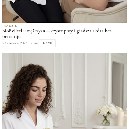
TRĄDZIK
BioRePeel u mężczyzn — czyste pory i gładsza skóra bez
J
przestoju
K
r
27 czerwca 2026
·
7 min
7:28
2