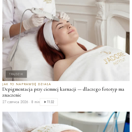
TRĄDZIK
JAK TO NAPRAWDĘ DZIAŁA
Depigmentacja przy ciemnej karnacji — dlaczego fototyp ma
Z
znaczenie
K
27 czerwca 2026
·
8 min
2
11:32