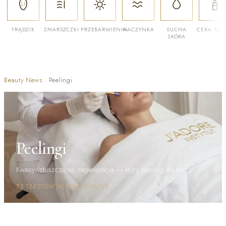
TRĄDZIK
ZMARSZCZKI
PRZEBARWIENIA
NACZYNKA
SUCHA
CERA TŁU
SKÓRA
Beauty News
·
Peelingi
Peelingi
Kwasy, złuszczanie, regeneracja — który peeling do czego.
75 TEKSTÓW W TYM TEMACIE