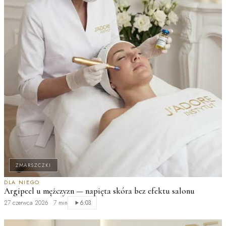
ZMARSZCZKI
DLA NIEGO
Argipeel u mężczyzn — napięta skóra bez efektu salonu
K
p
27 czerwca 2026
·
7 min
6:03
2