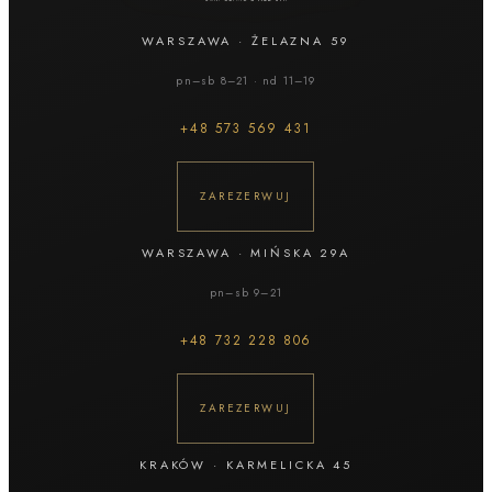
WARSZAWA
·
ŻELAZNA 59
pn–sb 8–21 · nd 11–19
+48
573 569 431
ZAREZERWUJ
WARSZAWA
·
MIŃSKA 29A
pn–sb 9–21
+48
732 228 806
ZAREZERWUJ
KRAKÓW
·
KARMELICKA 45