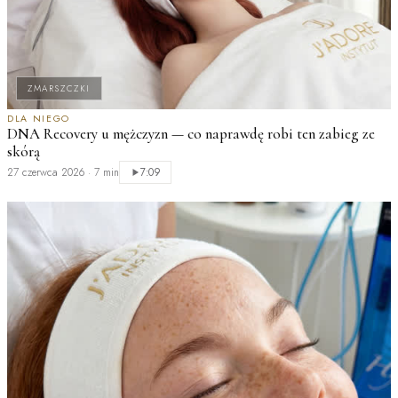
ZMARSZCZKI
DLA NIEGO
DNA Recovery u mężczyzn — co naprawdę robi ten zabieg ze
T
skórą
Ł
27 czerwca 2026
·
7 min
7:09
2