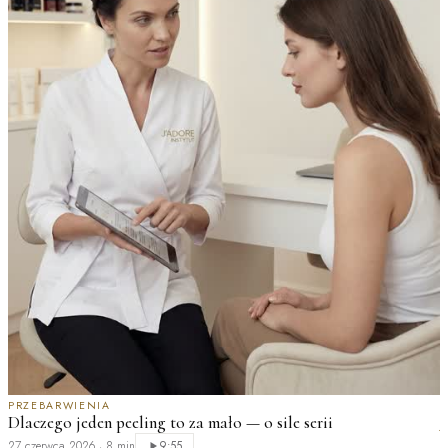
PRZEBARWIENIA
Dlaczego jeden peeling to za mało — o sile serii
J
K
27 czerwca 2026
·
8 min
9:55