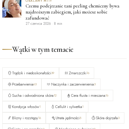
OBALAMY MITY
Czemu podejrzanie tani peeling chemiczny bywa
najdroższym zabiegiem, jaki możesz sobie
zafundować
27 czerwca 2026
·
8 min
Wątki w tym temacie
Trądzik i niedoskonałości
Zmarszczki
39
16
Przebarwienia
Naczynka i zaczerwienienia
63
3
Sucha i odwodniona skóra
Cera tłusta i mieszana
12
16
Kondycja włosów
Cellulit i sylwetka
1
1
Blizny i rozstępy
Utrata jędrności
Skóra dojrzała
16
5
3