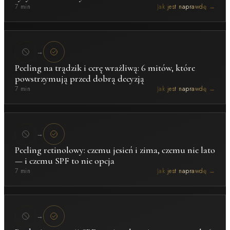
7 min
Jak jest naprawdę →
→
Peeling na trądzik i cerę wrażliwą: 6 mitów, które
powstrzymują przed dobrą decyzją
7 min
Jak jest naprawdę →
→
Peeling retinolowy: czemu jesień i zima, czemu nie lato
— i czemu SPF to nie opcja
7 min
Jak jest naprawdę →
→