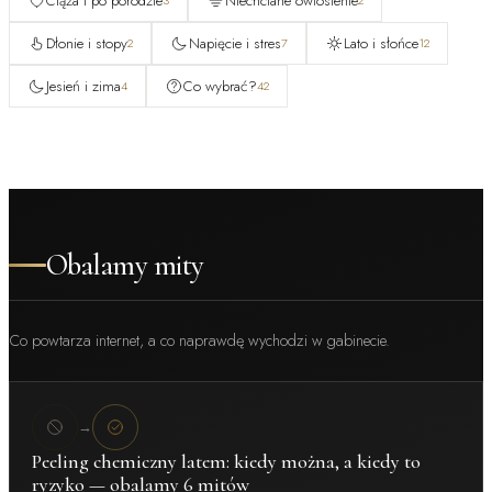
Ciąża i po porodzie
Niechciane owłosienie
3
2
Dłonie i stopy
Napięcie i stres
Lato i słońce
2
7
12
Jesień i zima
Co wybrać?
4
42
Obalamy mity
Co powtarza internet, a co naprawdę wychodzi w gabinecie.
→
Peeling chemiczny latem: kiedy można, a kiedy to
ryzyko — obalamy 6 mitów