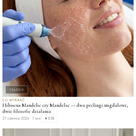
TRĄDZIK
CO WYBRAĆ
Hibiscus Mandelic czy Mandelac — dwa peelingi migdałowe,
J
dwie filozofie działania
M
27 czerwca 2026
·
7 min
2
5:53