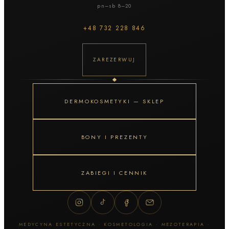
pn–sb 8–20
+48
732 228 846
ZAREZERWUJ
DERMOKOSMETYKI — SKLEP
BONY I PREZENTY
ZABIEGI I CENNIK
MEDYCYNA ESTETYCZNA · KOSMETOLOGIA · MEZOTERAPIA ·