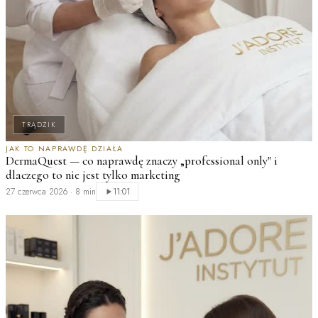
TRĄDZIK
JAK TO NAPRAWDĘ DZIAŁA
DermaQuest — co naprawdę znaczy „professional only" i
T
dlaczego to nie jest tylko marketing
K
t
27 czerwca 2026
·
8 min
11:01
2