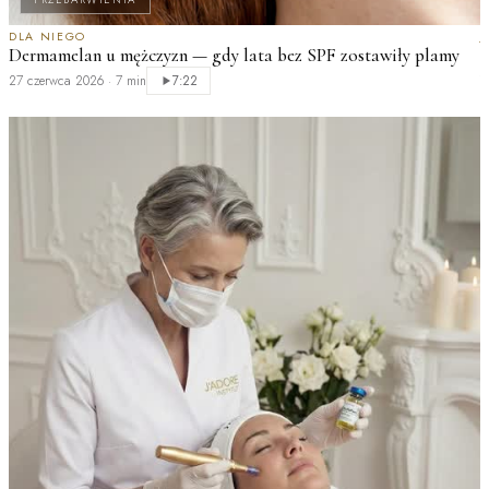
DLA NIEGO
J
Dermamelan u mężczyzn — gdy lata bez SPF zostawiły plamy
K
27 czerwca 2026
·
7 min
7:22
2