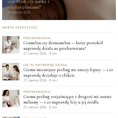
sam blask czy walka z
przebarwieniami?
27 czerwca 2026
WARTO PRZECZYTAĆ
PRZEBARWIENIA
Cosmelan czy dermamelan — który protokół
naprawdę działa na przebarwienia?
27 czerwca 2026
·
8 min
JAK TO NAPRAWDĘ DZIAŁA
Czemu mocniejszy peeling nie znaczy lepszy — i co
naprawdę decyduje o efekcie
27 czerwca 2026
·
8 min
PRZEBARWIENIA
Czemu peeling rozjaśniający z drogerii nie usunie
melasmy — i co naprawdę leży u jej źródła
27 czerwca 2026
·
8 min