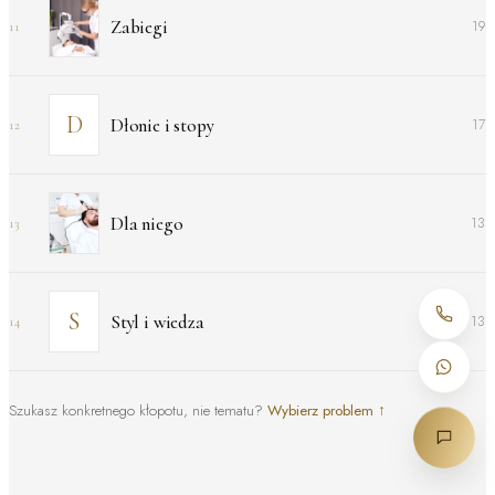
Zabiegi
19
11
Dłonie i stopy
17
12
Dla niego
13
13
Styl i wiedza
13
14
Szukasz konkretnego kłopotu, nie tematu?
Wybierz problem
↑