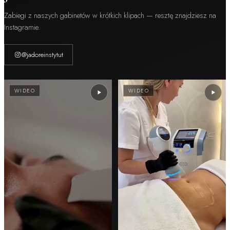
Zabiegi z naszych gabinetów w krótkich klipach — resztę znajdziesz na
Instagramie.
@jadoreinstytut
WIDEO
WIDEO