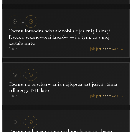
→
Czemu fotoodmładzanie robi się jesienią i zimą?
Rzecz o sezonowości laserów — i o tym, co z niej
zostało mitu
8 min
Jak jest naprawdę →
→
Czemu na przebarwienia najlepsza jest jesień i zima —
i dlaczego NIE lato
8 min
Jak jest naprawdę →
→
Czemu podejrzanie tani peeling chemiczny bywa