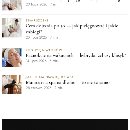
23 lipca 2026
·
7 min
ZMARSZCZKI
Cera dojrzała po 50. — jak pielęgnować i jakie
zabiegi?
20 lipca 2026
·
7 min
KONDYCJA WŁOSÓW
Paznokcie na wakacjach — hybryda, żel czy klasyk?
14 lipca 2026
·
6 min
JAK TO NAPRAWDĘ DZIAŁA
Manicure a spa na dłonie — to nie to samo
28 czerwca 2026
·
7 min