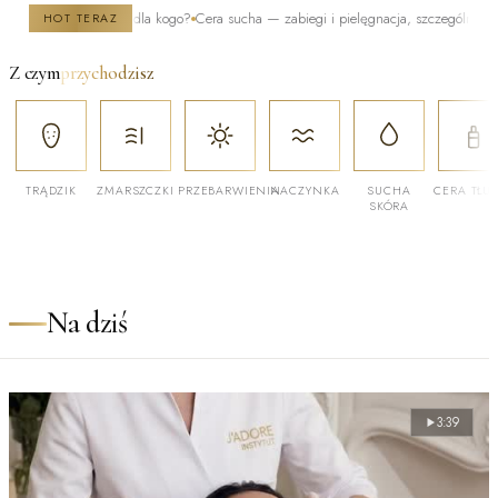
k działa i dla kogo?
Cera sucha — zabiegi i pielęgnacja, szczególnie zimą
Po kiel
HOT TERAZ
Z czym
przychodzisz
TRĄDZIK
ZMARSZCZKI
PRZEBARWIENIA
NACZYNKA
SUCHA
CERA TŁU
SKÓRA
Na dziś
3:39