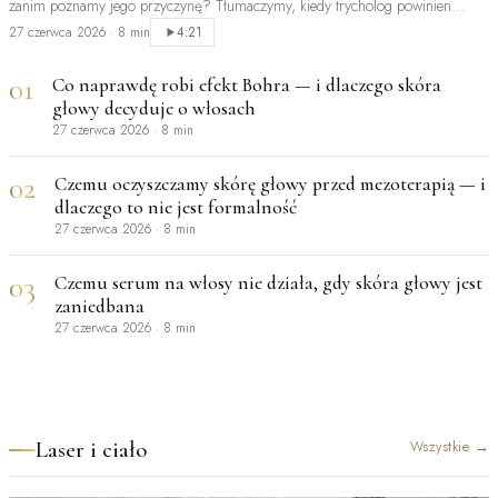
zanim poznamy jego przyczynę? Tłumaczymy, kiedy trycholog powinien
być…
27 czerwca 2026
·
8 min
4:21
01
Co naprawdę robi efekt Bohra — i dlaczego skóra
głowy decyduje o włosach
27 czerwca 2026
·
8 min
02
Czemu oczyszczamy skórę głowy przed mezoterapią — i
dlaczego to nie jest formalność
27 czerwca 2026
·
8 min
03
Czemu serum na włosy nie działa, gdy skóra głowy jest
zaniedbana
27 czerwca 2026
·
8 min
Laser i ciało
Wszystkie
→