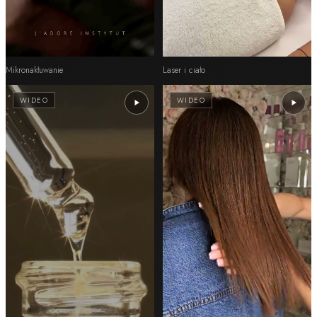
Mikronakłuwanie
Laser i ciało
WIDEO
WIDEO