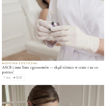
MEDYCYNA ESTETYCZNA
ASCE i inne linie egzosomów — skąd różnice w cenie i na co
patrzeć
·
7 min
12:51