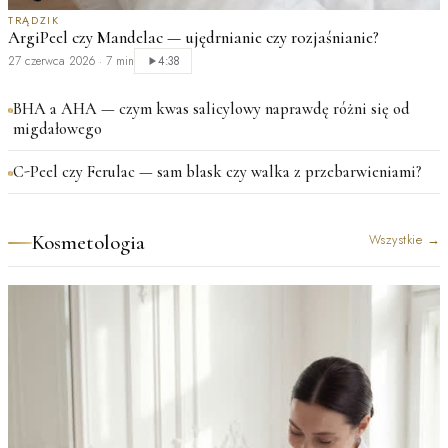
TRĄDZIK
ArgiPeel czy Mandelac — ujędrnianie czy rozjaśnianie?
27 czerwca 2026
·
7 min
4:38
BHA a AHA — czym kwas salicylowy naprawdę różni się od
migdałowego
C-Peel czy Ferulac — sam blask czy walka z przebarwieniami?
Kosmetologia
Wszystkie
→