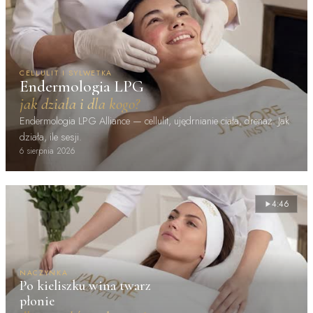
CELLULIT I SYLWETKA
Endermologia LPG
jak działa i dla kogo?
Endermologia LPG Alliance — cellulit, ujędrnianie ciała, drenaż. Jak
działa, ile sesji.
6 sierpnia 2026
4:46
NACZYNKA
Po kieliszku wina twarz
płonie