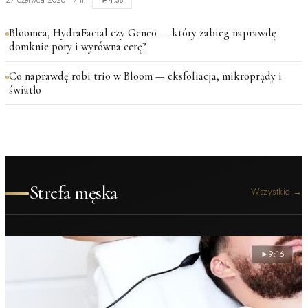
27 czerwca 2026
·
7 min
4:38
Bloomea, HydraFacial czy Geneo — który zabieg naprawdę
domknie pory i wyrówna cerę?
Co naprawdę robi trio w Bloom — eksfoliacja, mikroprądy i
światło
Strefa męska
Wszystkie
→
9:16