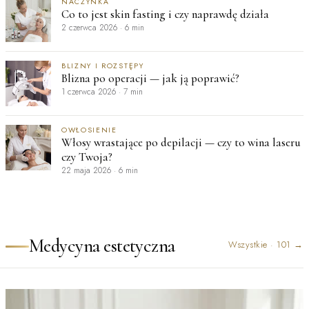
NACZYNKA
Co to jest skin fasting i czy naprawdę działa
2 czerwca 2026
·
6 min
BLIZNY I ROZSTĘPY
Blizna po operacji — jak ją poprawić?
1 czerwca 2026
·
7 min
OWŁOSIENIE
Włosy wrastające po depilacji — czy to wina laseru
czy Twoja?
22 maja 2026
·
6 min
Medycyna estetyczna
Wszystkie
·
101
→