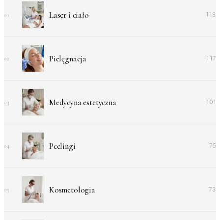
Laser i ciało
118
01
Pielęgnacja
117
02
Medycyna estetyczna
101
03
Peelingi
75
04
Kosmetologia
73
05