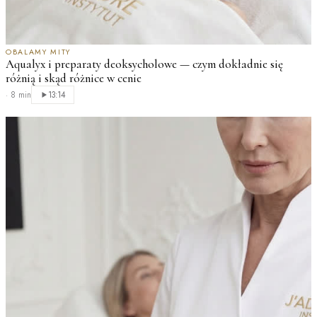
OBALAMY MITY
Aqualyx i preparaty deoksycholowe — czym dokładnie się
różnią i skąd różnice w cenie
·
8 min
13:14