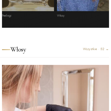
Peelingi
Włosy
Włosy
Wszystkie
·
52
→