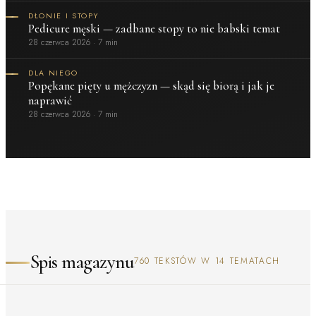
DŁONIE I STOPY
Pedicure męski — zadbane stopy to nie babski temat
28 czerwca 2026
·
7 min
DLA NIEGO
Popękane pięty u mężczyzn — skąd się biorą i jak je
naprawić
28 czerwca 2026
·
7 min
Spis magazynu
760 TEKSTÓW W 14 TEMATACH