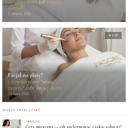
dlaczego skóra tak reaguje na
alkohol?
3 sierpnia 2026
6:50
PRZEBARWIENIA
Facjal na plaży?
Co turystyczny "masaż
twarzy" robi Twojej skórze
24 lipca 2026
WARTO PRZECZYTAĆ
TRĄDZIK
Cera mieszana — jak pielęgnować i jakie zabiegi?