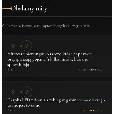
Obalamy mity
Co powtarza internet, a co naprawdę wychodzi w gabinecie.
→
Aftercare piercingu: 10 rzeczy, które naprawdę
przyspieszają gojenie (i kilka mitów, które je
spowalniają)
8 min
Jak jest naprawdę →
→
Czapka LED z domu a zabieg w gabinecie — dlaczego
to nie jest to samo
7 min
Jak jest naprawdę →