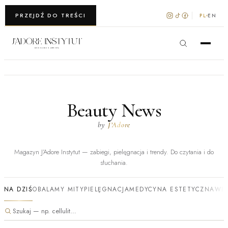
WARSZAWA · KRAKÓW
PRZEJDŹ DO TREŚCI
PL
EN
Beauty News
by
J’Adore
Magazyn J’Adore Instytut — zabiegi, pielęgnacja i trendy. Do czytania i do
słuchania.
NA DZIŚ
OBALAMY MITY
PIELĘGNACJA
MEDYCYNA ESTETYCZNA
WI