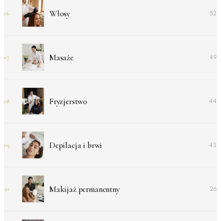
Włosy
52
06
Masaże
49
07
Fryzjerstwo
44
08
Depilacja i brwi
43
09
Makijaż permanentny
26
10