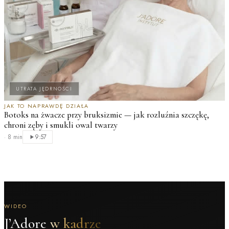
UTRATA JĘDRNOŚCI
JAK TO NAPRAWDĘ DZIAŁA
Botoks na żwacze przy bruksizmie — jak rozluźnia szczękę,
chroni zęby i smukli owal twarzy
·
8 min
9:57
WIDEO
J’Adore
w kadrze