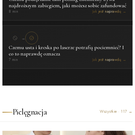
najdroższym zabiegiem, jaki możesz sobie zafundować
8 min
Jak jest naprawdę →
→
Czemu usta i kreska po laserze potrafią pociemnieć? I
co to naprawdę oznacza
7 min
Jak jest naprawdę →
Pielęgnacja
Wszystkie
·
117
→