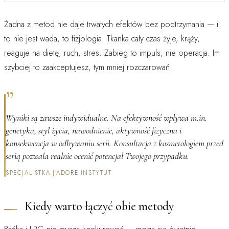
Żadna z metod nie daje trwałych efektów bez podtrzymania — i
to nie jest wada, to fizjologia. Tkanka cały czas żyje, krąży,
reaguje na dietę, ruch, stres. Zabieg to impuls, nie operacja. Im
szybciej to zaakceptujesz, tym mniej rozczarowań.
”
Wyniki są zawsze indywidualne. Na efektywność wpływa m.in.
genetyka, styl życia, nawodnienie, aktywność fizyczna i
konsekwencja w odbywaniu serii. Konsultacja z kosmetologiem przed
serią pozwala realnie ocenić potencjał Twojego przypadku.
SPECJALISTKA J’ADORE INSTYTUT
Kiedy warto łączyć obie metody