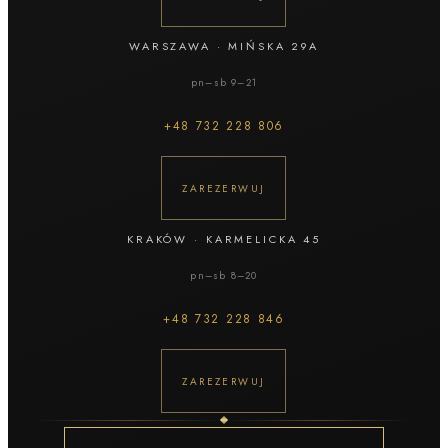
pełna dyskrecja
7 min
· 6:02 nagrania
WARSZAWA
·
MIŃSKA 29A
ClearLift, laser frakcyjny czy IPL — ściąga, co na co
pn–sb 9–21
naprawdę działa
7 min
· 6:14 nagrania
+48
732 228 806
CMS Sculpt dla mężczyzn — sześciopak i boczki bez
katorgii
ZAREZERWUJ
7 min
· 6:41 nagrania
KRAKÓW
·
KARMELICKA 45
pn–sb 8–20
+48
732 228 846
ZAREZERWUJ