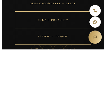
DERMOKOSMETYKI — SKLEP
BONY I PREZENTY
ZABIEGI I CENNIK
MEDYCYNA ESTETYCZNA · KOSMETOLOGIA · MEZOTERAPIA ·
MODELOWANIE SYLWETKI · TRYCHOLOGIA · MANICURE &
PEDICURE · WELLNESS
J’ADORE INSTYTUT · SKIN CLINIC & MED SPA
© 2026 J’ADORE INSTYTUT
REKRUTACJA
REGULAMIN