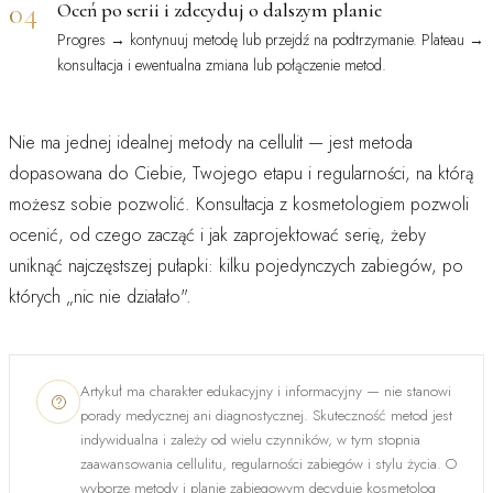
04
Oceń po serii i zdecyduj o dalszym planie
Progres → kontynuuj metodę lub przejdź na podtrzymanie. Plateau →
konsultacja i ewentualna zmiana lub połączenie metod.
Nie ma jednej idealnej metody na cellulit — jest metoda
dopasowana do Ciebie, Twojego etapu i regularności, na którą
możesz sobie pozwolić. Konsultacja z kosmetologiem pozwoli
ocenić, od czego zacząć i jak zaprojektować serię, żeby
uniknąć najczęstszej pułapki: kilku pojedynczych zabiegów, po
których „nic nie działało".
Artykuł ma charakter edukacyjny i informacyjny — nie stanowi
porady medycznej ani diagnostycznej. Skuteczność metod jest
indywidualna i zależy od wielu czynników, w tym stopnia
zaawansowania cellulitu, regularności zabiegów i stylu życia. O
wyborze metody i planie zabiegowym decyduje kosmetolog