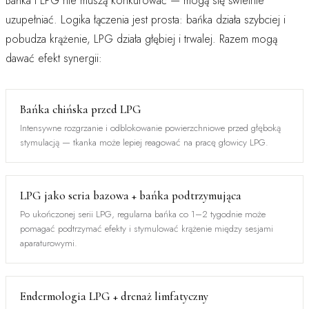
Bańka i LPG nie muszą konkurować — mogą się świetnie
uzupełniać. Logika łączenia jest prosta: bańka działa szybciej i
pobudza krążenie, LPG działa głębiej i trwalej. Razem mogą
dawać efekt synergii:
Bańka chińska przed LPG
Intensywne rozgrzanie i odblokowanie powierzchniowe przed głęboką
stymulacją — tkanka może lepiej reagować na pracę głowicy LPG.
LPG jako seria bazowa + bańka podtrzymująca
Po ukończonej serii LPG, regularna bańka co 1–2 tygodnie może
pomagać podtrzymać efekty i stymulować krążenie między sesjami
aparaturowymi.
Endermologia LPG + drenaż limfatyczny