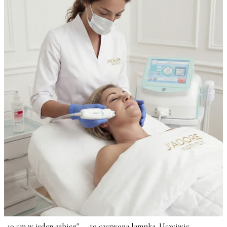
„10 cm w jeden zabieg" — to czerwona lampka. Uczciwie.