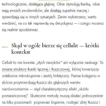
technologicznie, działająca głębiej. Obie stymulują tkankę, obie
mają swoich zwolenników, ale działają zupełnie inaczej i
sprawdzają się w innych sytuacjach. Zanim wybierzesz, warto
wiedzieć, na co tak naprawdę się decydujesz — i czego możesz
się realnie spodziewać.
Skąd w ogóle bierze się cellulit — krótki
kontekst
Cellulit to nie kwestia „złych nawyków" ani wyłącznie nadwagi. To
zmiana struktury tkanki łącznej i tłuszczowej
, której towarzyszy
osłabione mikrokrążenie i zastój limfatyczny. Pasma kolagenu w
skórze przytwierdzają tłuszcz do głębszych warstw
nierównomiernie — stąd charakterystyczny efekt „skórki
pomarańczowej". Skuteczne metody muszą działać jednocześnie
na kilku poziomach: poprawiać krążenie, rozbijać zbity tłuszcz i