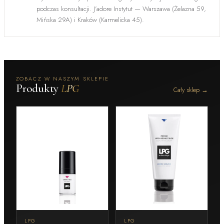
podczas konsultacji. J'adore Instytut — Warszawa (Żelazna 59,
Mińska 29A) i Kraków (Karmelicka 45).
ZOBACZ W NASZYM SKLEPIE
Produkty
LPG
Cały sklep
→
LPG
LPG