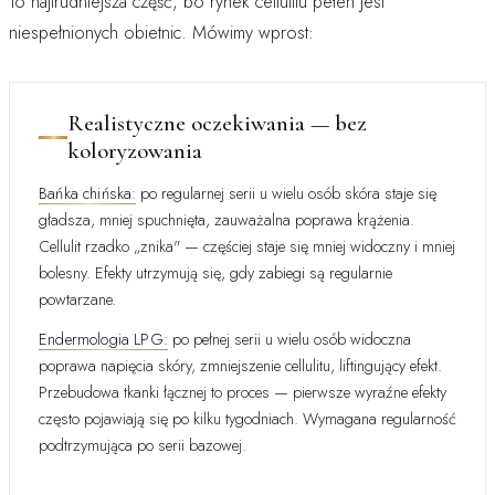
To najtrudniejsza część, bo rynek cellulitu pełen jest
niespełnionych obietnic. Mówimy wprost:
Realistyczne oczekiwania — bez
koloryzowania
Bańka chińska:
po regularnej serii u wielu osób skóra staje się
gładsza, mniej spuchnięta, zauważalna poprawa krążenia.
Cellulit rzadko „znika" — częściej staje się mniej widoczny i mniej
bolesny. Efekty utrzymują się, gdy zabiegi są regularnie
powtarzane.
Endermologia LPG:
po pełnej serii u wielu osób widoczna
poprawa napięcia skóry, zmniejszenie cellulitu, liftingujący efekt.
Przebudowa tkanki łącznej to proces — pierwsze wyraźne efekty
często pojawiają się po kilku tygodniach. Wymagana regularność
podtrzymująca po serii bazowej.