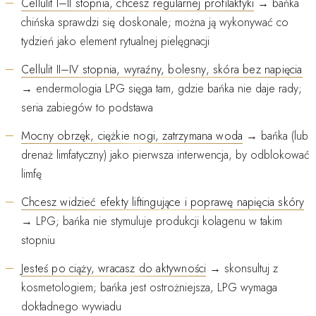
Cellulit I–II stopnia, chcesz regularnej profilaktyki
→ bańka
chińska sprawdzi się doskonale; można ją wykonywać co
tydzień jako element rytualnej pielęgnacji
Cellulit II–IV stopnia, wyraźny, bolesny, skóra bez napięcia
→ endermologia LPG sięga tam, gdzie bańka nie daje rady;
seria zabiegów to podstawa
Mocny obrzęk, ciężkie nogi, zatrzymana woda
→ bańka (lub
drenaż limfatyczny) jako pierwsza interwencja, by odblokować
limfę
Chcesz widzieć efekty liftingujące i poprawę napięcia skóry
→ LPG; bańka nie stymuluje produkcji kolagenu w takim
stopniu
Jesteś po ciąży, wracasz do aktywności
→ skonsultuj z
kosmetologiem; bańka jest ostrożniejsza, LPG wymaga
dokładnego wywiadu