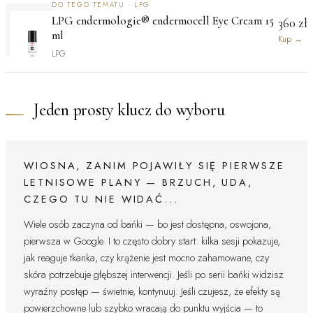
DO TEGO TEMATU · LPG
LPG endermologie® endermocell Eye Cream 15
360 zł
ml
Kup
→
LPG
Jeden prosty klucz do wyboru
WIOSNA, ZANIM POJAWIŁY SIĘ PIERWSZE
LETNISOWE PLANY — BRZUCH, UDA,
CZEGO TU NIE WIDAĆ...
Wiele osób zaczyna od bańki — bo jest dostępna, oswojona,
pierwsza w Google. I to często dobry start: kilka sesji pokazuje,
jak reaguje tkanka, czy krążenie jest mocno zahamowane, czy
skóra potrzebuje głębszej interwencji. Jeśli po serii bańki widzisz
wyraźny postęp — świetnie, kontynuuj. Jeśli czujesz, że efekty są
powierzchowne lub szybko wracają do punktu wyjścia — to