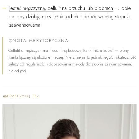
Jesteś mężczyzną, cellulit na brzuchu lub biodrach
→ obie
metody działają niezależnie od płci; dobór według stopnia
zaawansowania
NOTA MERYTORYCZNA
Cellulit u mężczyzn ma nieco inną budowę tkanki niż u kobiet — piony
tkanki łącznej są ułożone inaczej. Nie zmienia to jednak reguły: skuteczność
zależy od regularności i dopasowania metody do stopnia zaawansowania,
nie od płci.
PRZECZYTAJ TEŻ