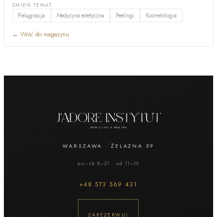
ZMIEŃ TEMAT
Pielęgnacja
Medycyna estetyczna
Peelingi
Kosmetologia
Body wrapping a cellulit — co bandaże naprawdę
potrafią, a czego nie
←
Wróć do magazynu
8 min
· 9:45 nagrania
Cellulit — dlaczego sam trening nie wystarcza i co
naprawdę działa
8 min
· 8:21 nagrania
Cellulit: czemu dieta nie wystarcza — i co naprawdę
pomaga
8 min
· 9:07 nagrania
Cellulit: czemu dieta to za mało — i co naprawdę na
niego działa
WARSZAWA
·
ŻELAZNA 59
8 min
· 9:06 nagrania
pn–sb 8–21 · nd 11–19
Cellulit: mity, co naprawdę działa, a co tylko maskuje —
bez ściemy
+48
573 569 431
8 min
· 11:04 nagrania
ClearLift dla mężczyzn — odmłodzenie bez śladów,
ZAREZERWUJ