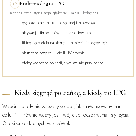
Endermologia LPG
mechaniczna stymulacja głębokiej tkanki i kolagenu
głęboka praca na tkance łącznej i tłuszczowej
aktywacja fibroblastów — przebudowa kolagenu
liftingujący efekt na skórę — napięcie i sprężystość
skuteczna przy cellulicie II–IV stopnia
efekty widoczne po serii, trwalsze niż przy bańce
Kiedy sięgnąć po bańkę, a kiedy po LPG
Wybór metody nie zależy tylko od „jak zaawansowany mam
cellulit" — równie ważny jest Twój etap, oczekiwania i styl życia.
Oto kilka konkretnych wskazówek: