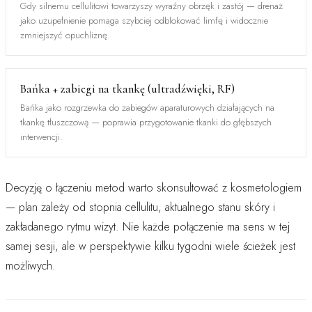
Gdy silnemu cellulitowi towarzyszy wyraźny obrzęk i zastój — drenaż
jako uzupełnienie pomaga szybciej odblokować limfę i widocznie
zmniejszyć opuchliznę.
Bańka + zabiegi na tkankę (ultradźwięki, RF)
Bańka jako rozgrzewka do zabiegów aparaturowych działających na
tkankę tłuszczową — poprawia przygotowanie tkanki do głębszych
interwencji.
Decyzję o łączeniu metod warto skonsultować z kosmetologiem
— plan zależy od stopnia cellulitu, aktualnego stanu skóry i
zakładanego rytmu wizyt. Nie każde połączenie ma sens w tej
samej sesji, ale w perspektywie kilku tygodni wiele ścieżek jest
możliwych.