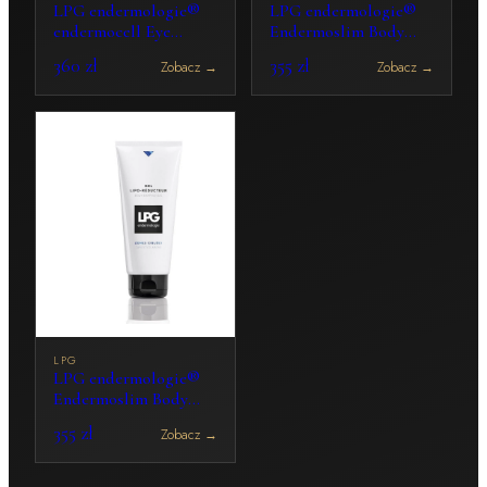
LPG endermologie®
LPG endermologie®
endermocell Eye
Endermoslim Body
Cream 15 ml
Shaping Cream 200 ml
360 zł
355 zł
Zobacz
→
Zobacz
→
LPG
LPG endermologie®
Endermoslim Body
Shaping Gel 200 ml
355 zł
Zobacz
→