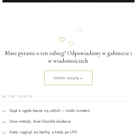
Masz pytanie o ten zabieg? Odpowiadamy w gabinecie i
w wiadomościach.
Umów wizytę
→
W TYM TEKŚCIE
Skąd w ogóle bierze się cellulit — krótki kontekst
01
Dwie metody, dwie filozofie działania
02
Kiedy sięgnąć po bańkę, a kiedy po LPG
03