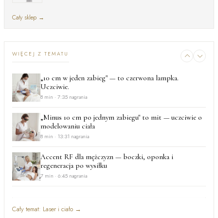
Cały sklep
→
WIĘCEJ Z TEMATU
„10 cm w jeden zabieg" — to czerwona lampka.
Uczciwie.
8 min
· 7:35 nagrania
„Minus 10 cm po jednym zabiegu" to mit — uczciwie o
modelowaniu ciała
8 min
· 13:31 nagrania
Accent RF dla mężczyzn — boczki, oponka i
regeneracja po wysiłku
7 min
· 6:45 nagrania
Bloomea dla mężczyzn — koniec z grubymi porami i
szarą skórą
Cały temat: Laser i ciało
→
7 min
· 5:51 nagrania