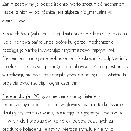
Zanim zestawimy je bezpośrednio, warto zrozumieć mechanizm
każdej z nich — bo różnica jest głębsza niż „manualna vs
aparaturowa".
Bańka chińska
(vakuum masaż) działa przez podciśnienie. Szklana
lub silikonowa bańka unosi skórę ku górze, mechanicznie
rozciągając tkankę i wywołując natychmiastowy napływ krwi.
Efektem jest intensywne pobudzenie mikrokrążenia, odpływ limfy
i rozluźnienie zbytych pasm łącznotkankowych. Zabieg jest prosty
w realizacji, nie wymaga specjalistycznego sprzętu — i właśnie ta
prostota bywa i zaletą, i ograniczeniem.
Endermologia LPG
łączy mechaniczne ugniatanie z
jednoczesnym podciśnieniem w głowicy aparatu. Rolki i ssanie
działają zsynchronizowane, docierając do głębszych warstw tkanki
— w tym do fibroblastów, komórek odpowiedzialnych za
produkcję kolagenu i elastyny. Metoda stymuluje nie tylko