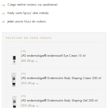
Czego realnie możesz się spodziewać
04
Kiedy warto łączyć obie metody
05
Jeden prosty klucz do wyboru
06
POLECAMY DO TEGO TEMATU
LPG
LPG endermologie® endermocell Eye Cream 15 ml
360 zł
Kup →
LPG
LPG endermologie® Endermoslim Body Shaping Cream 200 ml
355 zł
Kup →
LPG
LPG endermologie® Endermoslim Body Shaping Gel 200 ml
355 zł
Kup →