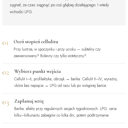
sygnał, że czas sięgnąć po coś głębiej działającego. I wtedy
wchodzi LPG.
01
Oceń stopień cellulitu
Przy lustrze, w spoczynku i przy ucisku — subtelny czy
zaawansowany? Bolesny czy tylko estetyczny?
02
Wybierz punkt wejścia
Cellulit I–II, profilaktyka, obrzęk → bańka. Cellulit II–IV, wyraźny,
skóra bez napięcia → LPG od razu lub po wstępnej bańce.
03
Zaplanuj serię
Bańka: efekty przy regularnych sesjach tygodniowych. LPG: seria
kilku–kilkunastu zabiegów co kilka dni, potem podtrzymanie.