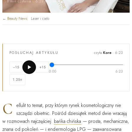
8 min czytania
6:23 nagrania
←
Beauty News
Laser i ciało
czyta
Kore
·
6:23
POSŁUCHAJ ARTYKUŁU
−15
+15
0:00
6:23
1.25
×
C
ellulit to temat, przy którym rynek kosmetologiczny nie
szczędzi obietnic. Pośród dziesiątek metod dwie wracają
w rozmowach najczęściej:
bańka chińska
— prosta, mechaniczna,
znana od pokoleń — i
endermologia LPG
— zaawansowana