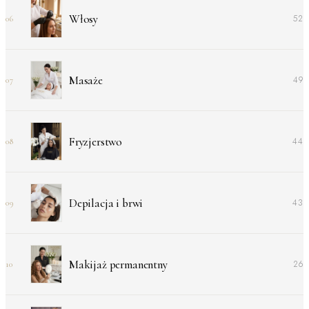
Włosy
52
06
Masaże
49
07
Fryzjerstwo
44
08
Depilacja i brwi
43
09
Makijaż permanentny
26
10