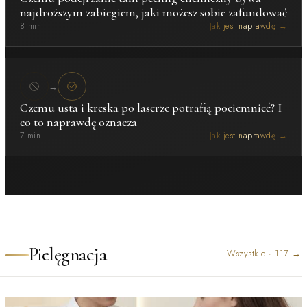
najdroższym zabiegiem, jaki możesz sobie zafundować
8 min
Jak jest naprawdę →
→
Czemu usta i kreska po laserze potrafią pociemnieć? I
co to naprawdę oznacza
7 min
Jak jest naprawdę →
Pielęgnacja
Wszystkie
·
117
→