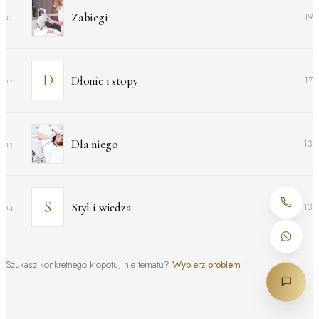
Zabiegi
19
11
Dłonie i stopy
17
12
Dla niego
13
13
Styl i wiedza
13
14
Szukasz konkretnego kłopotu, nie tematu?
Wybierz problem
↑