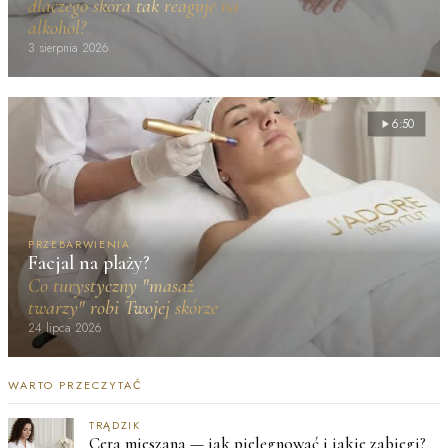
dlaczego skóra tak reaguje na
alkohol?
3 sierpnia 2026
6:50
PRZEBARWIENIA
Facjal na plaży?
Co turystyczny "masaż
twarzy" robi Twojej skórze
24 lipca 2026
WARTO PRZECZYTAĆ
TRĄDZIK
Cera mieszana — jak pielęgnować i jakie zabiegi?