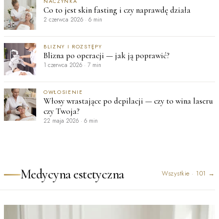
NACZYNKA
Co to jest skin fasting i czy naprawdę działa
2 czerwca 2026
·
6 min
BLIZNY I ROZSTĘPY
Blizna po operacji — jak ją poprawić?
1 czerwca 2026
·
7 min
OWŁOSIENIE
Włosy wrastające po depilacji — czy to wina laseru
czy Twoja?
22 maja 2026
·
6 min
Medycyna estetyczna
Wszystkie
·
101
→