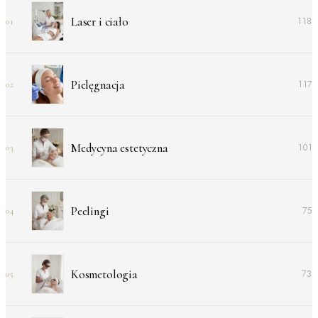
Laser i ciało
118
01
Pielęgnacja
117
02
Medycyna estetyczna
101
03
Peelingi
75
04
Kosmetologia
73
05