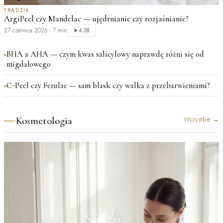
TRĄDZIK
ArgiPeel czy Mandelac — ujędrnianie czy rozjaśnianie?
27 czerwca 2026
·
7 min
4:38
BHA a AHA — czym kwas salicylowy naprawdę różni się od
migdałowego
C-Peel czy Ferulac — sam blask czy walka z przebarwieniami?
Kosmetologia
Wszystkie
→