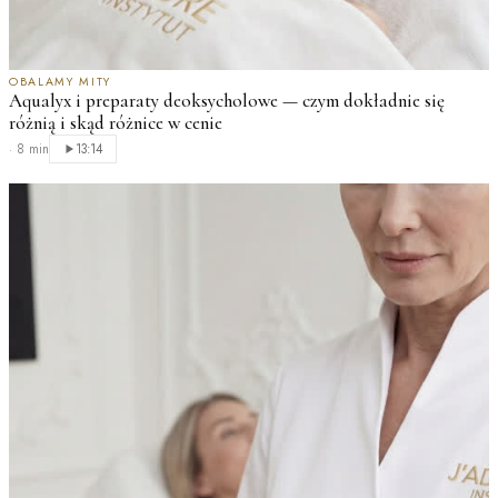
OBALAMY MITY
Aqualyx i preparaty deoksycholowe — czym dokładnie się
różnią i skąd różnice w cenie
·
8 min
13:14