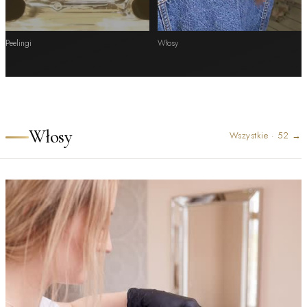
Peelingi
Włosy
Włosy
Wszystkie
·
52
→