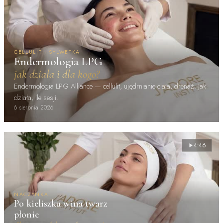
CELLULIT I SYLWETKA
Endermologia LPG
jak działa i dla kogo?
Endermologia LPG Alliance — cellulit, ujędrnianie ciała, drenaż. Jak
działa, ile sesji.
6 sierpnia 2026
4:46
NACZYNKA
Po kieliszku wina twarz
płonie