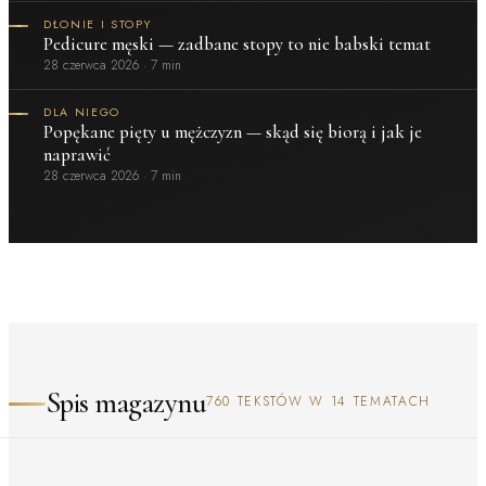
DŁONIE I STOPY
Pedicure męski — zadbane stopy to nie babski temat
28 czerwca 2026
·
7 min
DLA NIEGO
Popękane pięty u mężczyzn — skąd się biorą i jak je
naprawić
28 czerwca 2026
·
7 min
Spis magazynu
760 TEKSTÓW W 14 TEMATACH