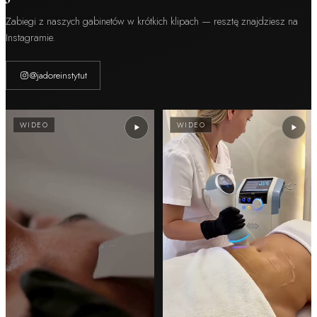
Zabiegi z naszych gabinetów w krótkich klipach — resztę znajdziesz na
Instagramie.
@jadoreinstytut
WIDEO
WIDEO