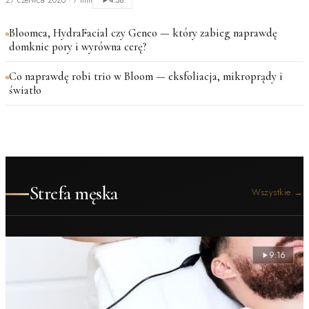
27 czerwca 2026
·
7 min
4:38
Bloomea, HydraFacial czy Geneo — który zabieg naprawdę
domknie pory i wyrówna cerę?
Co naprawdę robi trio w Bloom — eksfoliacja, mikroprądy i
światło
Strefa męska
Wszystkie
→
9:16