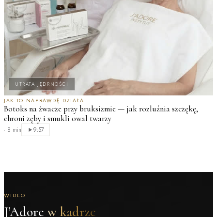
UTRATA JĘDRNOŚCI
JAK TO NAPRAWDĘ DZIAŁA
Botoks na żwacze przy bruksizmie — jak rozluźnia szczękę,
chroni zęby i smukli owal twarzy
·
8 min
9:57
WIDEO
J’Adore
w kadrze