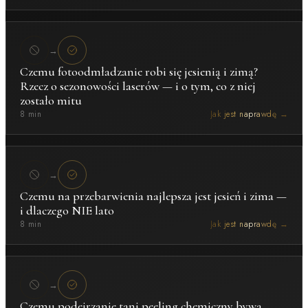
→
Czemu fotoodmładzanie robi się jesienią i zimą?
Rzecz o sezonowości laserów — i o tym, co z niej
zostało mitu
8 min
Jak jest naprawdę →
→
Czemu na przebarwienia najlepsza jest jesień i zima —
i dlaczego NIE lato
8 min
Jak jest naprawdę →
→
Czemu podejrzanie tani peeling chemiczny bywa