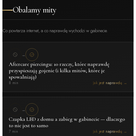
Obalamy mity
Co powtarza internet, a co naprawdę wychodzi w gabinecie.
→
Aftercare piercingu: 10 rzeczy, które naprawdę
przyspieszają gojenie (i kilka mitów, które je
spowalniają)
8 min
Jak jest naprawdę →
→
Czapka LED z domu a zabieg w gabinecie — dlaczego
to nie jest to samo
7 min
Jak jest naprawdę →