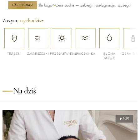
ak działa i dla kogo?
Cera sucha — zabiegi i pielęgnacja, szczególnie zimą
Po kiel
HOT TERAZ
Z czym
przychodzisz
TRĄDZIK
ZMARSZCZKI
PRZEBARWIENIA
NACZYNKA
SUCHA
CERA TŁU
SKÓRA
Na dziś
3:39