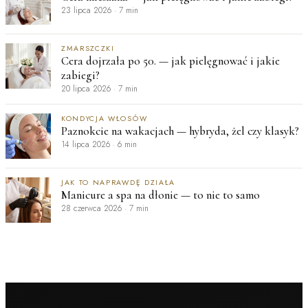
23 lipca 2026
·
7 min
ZMARSZCZKI
Cera dojrzała po 50. — jak pielęgnować i jakie
zabiegi?
20 lipca 2026
·
7 min
KONDYCJA WŁOSÓW
Paznokcie na wakacjach — hybryda, żel czy klasyk?
14 lipca 2026
·
6 min
JAK TO NAPRAWDĘ DZIAŁA
Manicure a spa na dłonie — to nie to samo
28 czerwca 2026
·
7 min