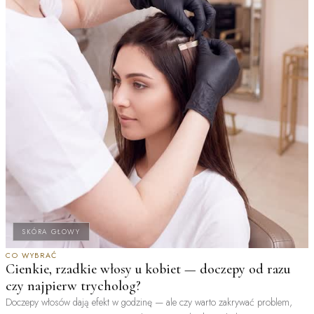
SKÓRA GŁOWY
CO WYBRAĆ
Cienkie, rzadkie włosy u kobiet — doczepy od razu
czy najpierw trycholog?
Doczepy włosów dają efekt w godzinę — ale czy warto zakrywać problem,