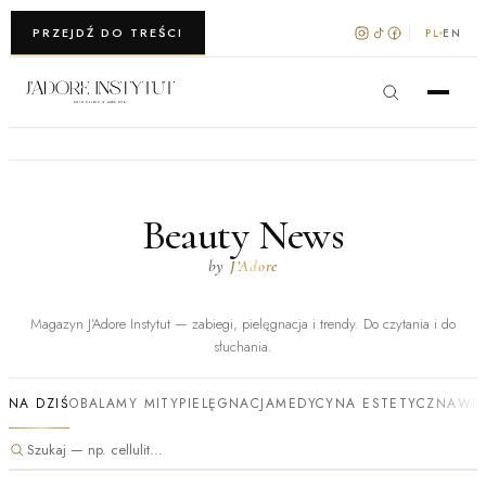
WARSZAWA · KRAKÓW
PRZEJDŹ DO TREŚCI
PL
EN
Beauty News
by
J’Adore
Magazyn J’Adore Instytut — zabiegi, pielęgnacja i trendy. Do czytania i do
słuchania.
NA DZIŚ
OBALAMY MITY
PIELĘGNACJA
MEDYCYNA ESTETYCZNA
WI