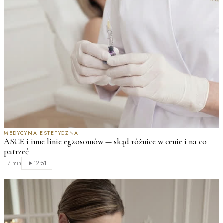
MEDYCYNA ESTETYCZNA
ASCE i inne linie egzosomów — skąd różnice w cenie i na co
patrzeć
·
7 min
12:51