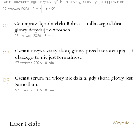
zanim poznamy jego przyczynę? Tłumaczymy, kiedy trycholog powinien
być…
27 czerwca 2026
·
8 min
4:21
01
Co naprawdę robi efekt Bohra — i dlaczego skóra
głowy decyduje o włosach
27 czerwca 2026
·
8 min
02
Czemu oczyszczamy skórę głowy przed mezoterapią — i
dlaczego to nie jest formalność
27 czerwca 2026
·
8 min
03
Czemu serum na włosy nie działa, gdy skóra głowy jest
zaniedbana
27 czerwca 2026
·
8 min
Laser i ciało
Wszystkie
→