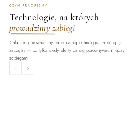
CZYM PRACUJEMY
Technologie, na których
prowadzimy zabiegi
Całą serię prowadzimy na tej samej technologii, na której ją
zaczęłaś — bo tylko wtedy efekty da się porównywać między
ZABIEG DOSTĘPNY:
ZABIEG DOSTĘPNY:
WARSZAWA · KRAKÓW
WARSZAWA · KRAKÓW
zabiegami.
ClearLift
Endermologia LPG
Laser frakcyjny bez okresu
Mechaniczne opracowanie tkanki
gojenia — zabieg, po którym
— cellulit, obrzęki, napięcie
wraca się do pracy.
skóry.