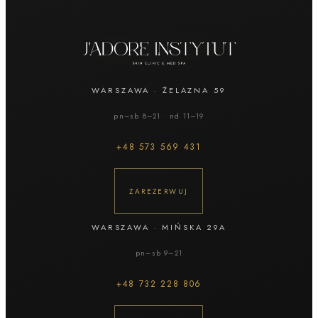
WARSZAWA
·
ŻELAZNA 59
pn–sb 8–21 · nd 11–19
+48
573 569 431
ZAREZERWUJ
WARSZAWA
·
MIŃSKA 29A
pn–sb 9–21
+48
732 228 806