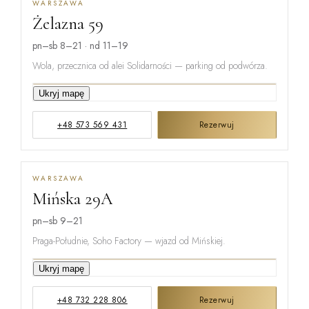
WARSZAWA
Żelazna 59
pn–sb 8–21 · nd 11–19
Wola, przecznica od alei Solidarności — parking od podwórza.
Ukryj mapę
GRZYBOWSKA
+48 573 569 431
Rezerwuj
ŻELAZNA
WARSZAWA
Mińska 29A
ŁUCKA
pn–sb 9–21
Praga-Południe, Soho Factory — wjazd od Mińskiej.
Ukryj mapę
ŻUPNICZA
+48 732 228 806
Rezerwuj