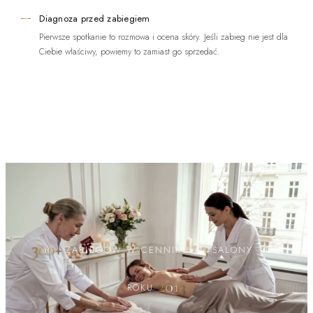
Diagnoza przed zabiegiem
Pierwsze spotkanie to rozmowa i ocena skóry. Jeśli zabieg nie jest dla
Ciebie właściwy, powiemy to zamiast go sprzedać.
300+
3
ZABIEGÓW W CENNIKU
·
SALONY
·
OD
2013
ROKU