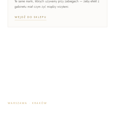
Te same marki, których używamy przy zabiegach — żeby efekt z
gabinetu miał czym żyć między wizytami.
WEJDŹ DO SKLEPU
WARSZAWA · KRAKÓW