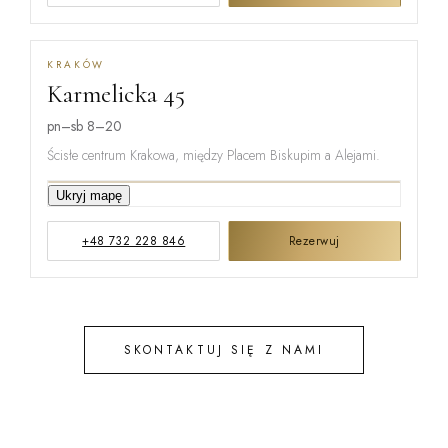
KRAKÓW
Karmelicka 45
MIŃSKA
pn–sb 8–20
Ścisłe centrum Krakowa, między Placem Biskupim a Alejami.
KARMELICKA
Ukryj mapę
+48 732 228 846
Rezerwuj
KREMEROW
SKONTAKTUJ SIĘ Z NAMI
STEFANA B