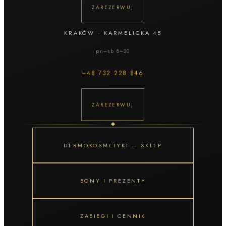
ZAREZERWUJ
KRAKÓW
·
KARMELICKA 45
pn–sb 8–20
+48
732 228 846
ZAREZERWUJ
DERMOKOSMETYKI — SKLEP
BONY I PREZENTY
ZABIEGI I CENNIK