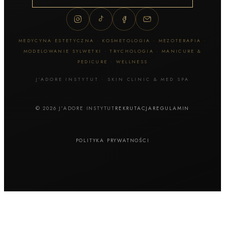
MEDYCYNA ESTETYCZNA · KOSMETOLOGIA · MEZOTERAPIA ·
MODELOWANIE SYLWETKI · TRYCHOLOGIA · MANICURE &
PEDICURE · WELLNESS
J’ADORE INSTYTUT · SKIN CLINIC & MED SPA
© 2026 J’ADORE INSTYTUT
REKRUTACJA
REGULAMIN
POLITYKA PRYWATNOŚCI