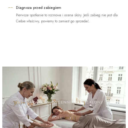
Diagnoza przed zabiegiem
Pierwsze spotkanie to rozmowa i ocena skóry. Jeśli zabieg nie jest dla
Ciebie właściwy, powiemy to zamiast go sprzedać.
300+
3
ZABIEGÓW W CENNIKU
·
SALONY
·
OD
2013
ROKU