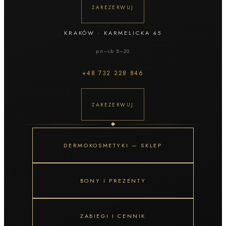
ZAREZERWUJ
KRAKÓW
·
KARMELICKA 45
pn–sb 8–20
+48
732 228 846
ZAREZERWUJ
DERMOKOSMETYKI — SKLEP
BONY I PREZENTY
ZABIEGI I CENNIK