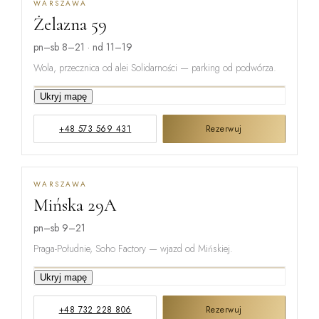
WARSZAWA
Żelazna 59
pn–sb 8–21 · nd 11–19
Wola, przecznica od alei Solidarności — parking od podwórza.
Ukryj mapę
GRZYBOWSKA
+48 573 569 431
Rezerwuj
ŻELAZNA
WARSZAWA
Mińska 29A
ŁUCKA
pn–sb 9–21
Praga-Południe, Soho Factory — wjazd od Mińskiej.
Ukryj mapę
ŻUPNICZA
+48 732 228 806
Rezerwuj