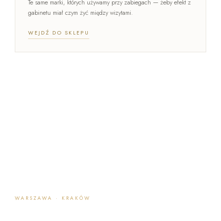
Te same marki, których używamy przy zabiegach — żeby efekt z
gabinetu miał czym żyć między wizytami.
WEJDŹ DO SKLEPU
WARSZAWA · KRAKÓW