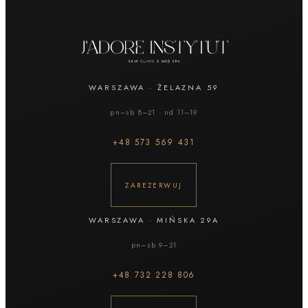
WARSZAWA
·
ŻELAZNA 59
pn–sb 8–21 · nd 11–19
+48
573 569 431
ZAREZERWUJ
WARSZAWA
·
MIŃSKA 29A
pn–sb 9–21
+48
732 228 806