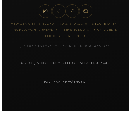
MEDYCYNA ESTETYCZNA · KOSMETOLOGIA · MEZOTERAPIA ·
MODELOWANIE SYLWETKI · TRYCHOLOGIA · MANICURE &
PEDICURE · WELLNESS
J’ADORE INSTYTUT · SKIN CLINIC & MED SPA
© 2026 J’ADORE INSTYTUT
REKRUTACJA
REGULAMIN
POLITYKA PRYWATNOŚCI