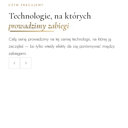
CZYM PRACUJEMY
Technologie, na których
prowadzimy zabiegi
Całą serię prowadzimy na tej samej technologii, na której ją
zaczęłaś — bo tylko wtedy efekty da się porównywać między
ZABIEG DOSTĘPNY:
ZABIEG DOSTĘPNY:
WARSZAWA · KRAKÓW
WARSZAWA · KRAKÓW
zabiegami.
ClearLift
Endermologia LPG
Laser frakcyjny bez okresu
Mechaniczne opracowanie tkanki
gojenia — zabieg, po którym
— cellulit, obrzęki, napięcie
wraca się do pracy.
skóry.