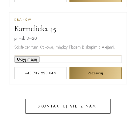
KRAKÓW
Karmelicka 45
MIŃSKA
pn–sb 8–20
Ścisłe centrum Krakowa, między Placem Biskupim a Alejami.
KARMELICKA
Ukryj mapę
+48 732 228 846
Rezerwuj
KREMEROW
SKONTAKTUJ SIĘ Z NAMI
STEFANA B