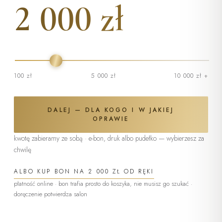
2 000 zł
100 zł
5 000 zł
10 000 zł +
DALEJ — DLA KOGO I W JAKIEJ
OPRAWIE
kwotę zabieramy ze sobą · e-bon, druk albo pudełko — wybierzesz za
chwilę
ALBO KUP BON NA
2 000 ZŁ
OD RĘKI
płatność online · bon trafia prosto do koszyka, nie musisz go szukać ·
(otwiera się w nowej karcie)
doręczenie potwierdza salon