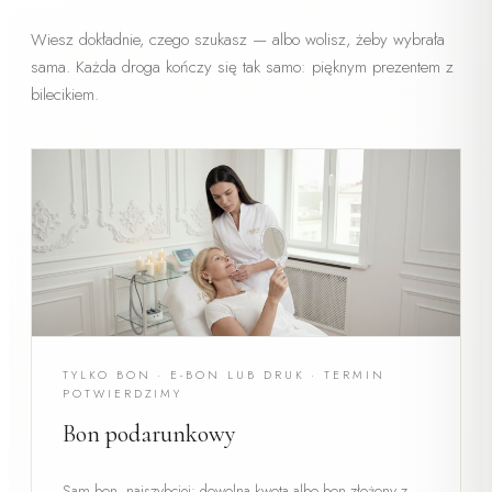
Wiesz dokładnie, czego szukasz — albo wolisz, żeby wybrała
sama. Każda droga kończy się tak samo: pięknym prezentem z
bilecikiem.
TYLKO BON · E-BON LUB DRUK · TERMIN
POTWIERDZIMY
Bon podarunkowy
Sam bon, najszybciej: dowolna kwota albo bon złożony z