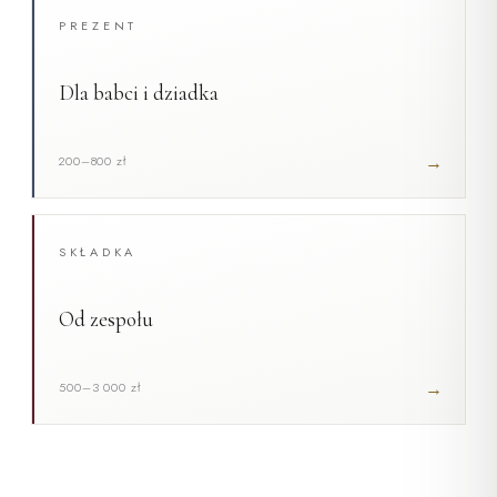
PREZENT
Dla babci i dziadka
→
200–800 zł
SKŁADKA
Od zespołu
→
500–3 000 zł