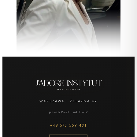
TWÓJ KOSZYK
ZAMKNIJ ×
Prezent —
dla mamy
WARSZAWA
·
ŻELAZNA 59
—
0 zł
pn–sb 8–21 · nd 11–19
+48
573 569 431