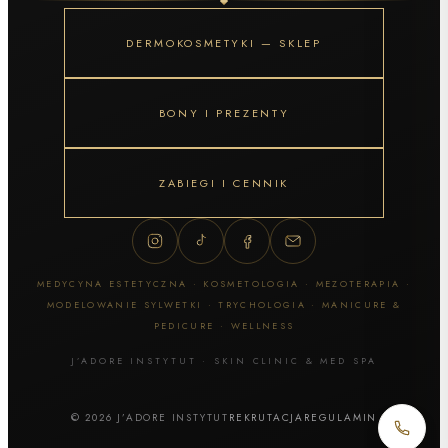
DERMOKOSMETYKI — SKLEP
BONY I PREZENTY
ZABIEGI I CENNIK
MEDYCYNA ESTETYCZNA · KOSMETOLOGIA · MEZOTERAPIA ·
MODELOWANIE SYLWETKI · TRYCHOLOGIA · MANICURE &
PEDICURE · WELLNESS
J’ADORE INSTYTUT · SKIN CLINIC & MED SPA
© 2026 J’ADORE INSTYTUT
REKRUTACJA
REGULAMIN