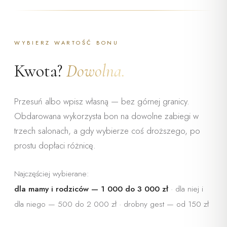
NA WYBRANE
ZABIEGI
„Dla Ciebie — na czas, który
WYBIERZ WARTOŚĆ BONU
jest tylko Twój"
Kwota?
Dowolna.
Przesuń albo wpisz własną — bez górnej granicy.
Obdarowana wykorzysta bon na dowolne zabiegi w
trzech salonach, a gdy wybierze coś droższego, po
prostu dopłaci różnicę.
Najczęściej wybierane:
dla mamy i rodziców — 1 000 do 3 000 zł
· dla niej i
dla niego — 500 do 2 000 zł · drobny gest — od 150 zł